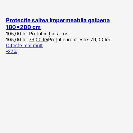
Protectie saltea impermeabila galbena
180×200 cm
105,00
lei
Prețul inițial a fost:
105,00 lei.
79,00
lei
Prețul curent este: 79,00 lei.
Citește mai mult
-27%