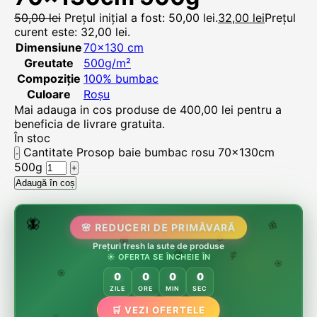
50,00
lei
Prețul inițial a fost: 50,00 lei.
32,00
lei
Prețul
curent este: 32,00 lei.
Dimensiune
70×130 cm
Greutate
500g/m²
Compoziție
100% bumbac
Culoare
Roșu
Mai adauga in cos produse de
400,00
lei
pentru a
beneficia de livrare gratuita.
În stoc
Cantitate Prosop baie bumbac rosu 70x130cm
500g
Adaugă în coș
🌷
🦋
🌸 REDUCERI DE PRIMĂVARĂ
🌸
Prețuri fresh la sute de produse
🌸
🏵️
☀️ OFERTA SE ÎNCHEIE ÎN
🌸
🌿
🏵️
0
0
0
0
🏵️
ZILE
ORE
MIN
SEC
🛒 VEZI OFERTELE
🌿