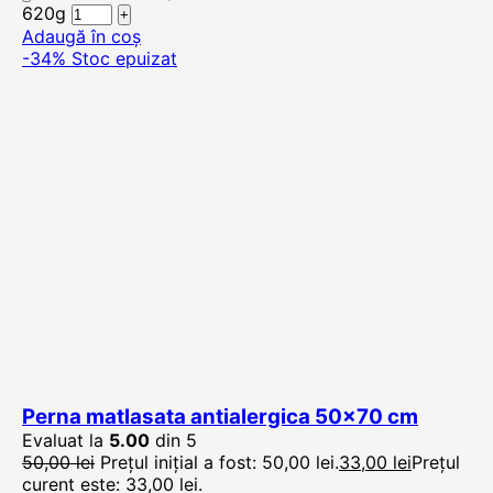
620g
Adaugă în coș
-34%
Stoc epuizat
Perna matlasata antialergica 50×70 cm
Evaluat la
5.00
din 5
50,00
lei
Prețul inițial a fost: 50,00 lei.
33,00
lei
Prețul
curent este: 33,00 lei.