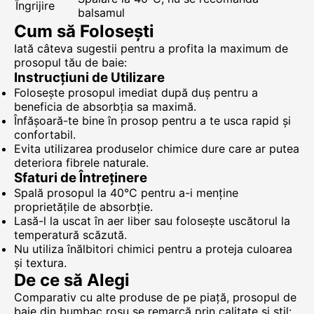
Îngrijire
balsamul
Cum să Folosești
Iată câteva sugestii pentru a profita la maximum de
prosopul tău de baie:
Instrucțiuni de Utilizare
Folosește prosopul imediat după duș pentru a
beneficia de absorbția sa maximă.
Înfășoară-te bine în prosop pentru a te usca rapid și
confortabil.
Evita utilizarea produselor chimice dure care ar putea
deteriora fibrele naturale.
Sfaturi de Întreținere
Spală prosopul la 40°C pentru a-i menține
proprietățile de absorbție.
Lasă-l la uscat în aer liber sau folosește uscătorul la
temperatură scăzută.
Nu utiliza înălbitori chimici pentru a proteja culoarea
și textura.
De ce să Alegi
Comparativ cu alte produse de pe piață, prosopul de
baie din bumbac roșu se remarcă prin calitate și stil: