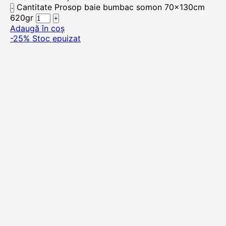
Cantitate Prosop baie bumbac somon 70x130cm
620gr
Adaugă în coș
-25%
Stoc epuizat