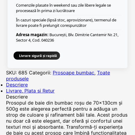
Comenzile plasate în weekend sau zile libere legale se
procesează în prima zi lucrătoare
În cazuri speciale (lipsă stoc, aprovizionare), termenul de
livrare poate fi prelungit corespunzător
Adresa magazin:
București, Blv. Dimitrie Cantemir Nr. 21,
Sector 4, Cod. 040236
Livrare sigură și rapidă
SKU:
685
Categorii:
Prosoape bumbac
,
Toate
produsele
Descriere
Livrare, Plata si Retur
Descriere
Prosopul de baie din bumbac roșu de 70x130cm și
500g este alegerea perfectă pentru a adăuga un
strop de culoare și rafinament băii tale. Acest produs
nu doar că este elegant, dar oferă și confortul unei
texturi moi și absorbante. Transformă-ți experiența
de baie cu acest prosop care îmbină funcționalitatea