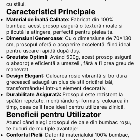
cu stilul!
Caracteristici Principale
Material de Înaltă Calitate
: Fabricat din 100%
bumbac, acest prosop asigură o textură moale și
plăcută la atingere, perfectă pentru pielea ta.
Dimensiuni Generoase
: Cu o dimensiune de 70x130
cm, prosopul oferă o acoperire excelentă, fiind ideal
pentru uscare rapidă după duș.
Greutate Optimă
: Având 500g, acest prosop asigură
o absorbție eficientă a umezelii, fără a fi prea greu de
manevrat.
Design Elegant
: Culoarea roșie vibrantă și bordura
grecească adaugă un plus de stil oricărei băi,
transformându-l într-un element decorativ.
Durabilitate Asigurată
: Prosopul este rezistent la
spălări repetate, menținându-și forma și culoarea în
timp, ceea ce îl face ideal pentru utilizarea zilnică.
Beneficii pentru Utilizator
Atunci când alegi prosopul de baie din bumbac roșu,
te bucuri de multiple avantaje:
Confortul Pielii
: Datorită materialului 100% bumbac,