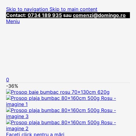
Skip to navigation
Skip to main content
Contact:
0734 189 935
sau
comenzi@domingo.ro
Meniu
0
-36%
Faceți click pentru a mări