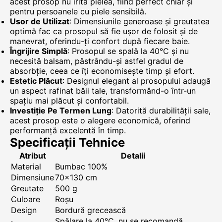
acest prosop nu irită pielea, fiind perfect chiar și
pentru persoanele cu piele sensibilă.
Usor de Utilizat
: Dimensiunile generoase și greutatea
optimă fac ca prosopul să fie ușor de folosit și de
manevrat, oferindu-ți confort după fiecare baie.
Îngrijire Simplă
: Prosopul se spală la 40°C și nu
necesită balsam, păstrându-și astfel gradul de
absorbție, ceea ce îți economisește timp și efort.
Estetic Plăcut
: Designul elegant al prosopului adaugă
un aspect rafinat băii tale, transformând-o într-un
spațiu mai plăcut și confortabil.
Investiție Pe Termen Lung
: Datorită durabilității sale,
acest prosop este o alegere economică, oferind
performanță excelentă în timp.
Specificații Tehnice
Atribut
Detalii
Material
Bumbac 100%
Dimensiune
70x130 cm
Greutate
500 g
Culoare
Roșu
Design
Bordură grecească
Spălare la 40°C, nu se recomandă