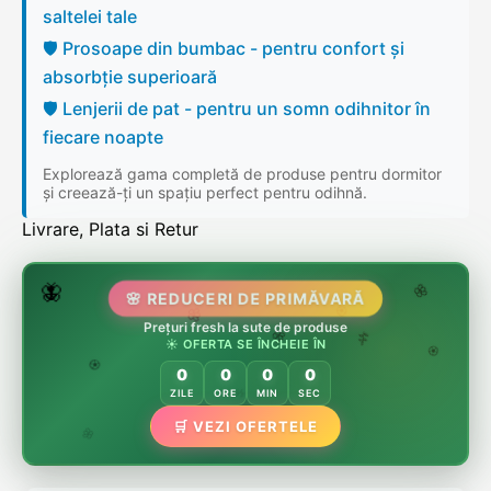
saltelei tale
🛡️ Prosoape din bumbac - pentru confort și
absorbție superioară
🛡️ Lenjerii de pat - pentru un somn odihnitor în
fiecare noapte
Explorează gama completă de produse pentru dormitor
și creează-ți un spațiu perfect pentru odihnă.
Livrare, Plata si Retur
🌷
🦋
🌸 REDUCERI DE PRIMĂVARĂ
🌸
Prețuri fresh la sute de produse
🌸
🏵️
☀️ OFERTA SE ÎNCHEIE ÎN
🌸
🌿
🏵️
0
0
0
0
🏵️
ZILE
ORE
MIN
SEC
🌿
🛒 VEZI OFERTELE
🌸