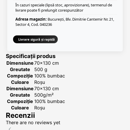
În cazuri speciale (lipsă stoc, aprovizionare), termenul de
livrare poate fi prelungit corespunzător
Adresa magazin:
București, Blv. Dimitrie Cantemir Nr. 21,
Sector 4, Cod. 040236
Livrare sigură și rapidă
Specificații produs
Dimensiune
70x130 cm
Greutate
500 g
Compoziție
100% bumbac
Culoare
Roșu
Dimensiune
70x130 cm
Greutate
500g/m²
Compoziție
100% bumbac
Culoare
Roșu
Recenzii
There are no reviews yet