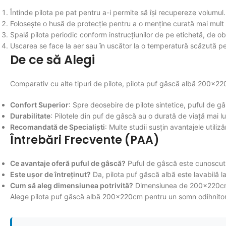
Întinde pilota pe pat pentru a-i permite să își recupereze volumul.
Folosește o husă de protecție pentru a o menține curată mai mult
Spală pilota periodic conform instrucțiunilor de pe etichetă, de ob
Uscarea se face la aer sau în uscător la o temperatură scăzută pe
De ce să Alegi
Comparativ cu alte tipuri de pilote, pilota puf găscă albă 200x220
Confort Superior
: Spre deosebire de pilote sintetice, puful de g
Durabilitate
: Pilotele din puf de gâscă au o durată de viață mai l
Recomandată de Specialiști
: Multe studii susțin avantajele utiliz
Întrebări Frecvente (PAA)
Ce avantaje oferă puful de gâscă?
Puful de gâscă este cunoscut p
Este ușor de întreținut?
Da, pilota puf găscă albă este lavabilă la
Cum să aleg dimensiunea potrivită?
Dimensiunea de 200x220cm e
Alege pilota puf găscă albă 200x220cm pentru un somn odihnitor și