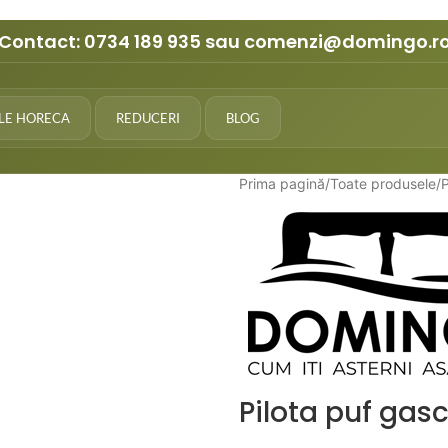
Contact:
0734 189 935
sau
comenzi@domingo.r
ILE HORECA
REDUCERI
BLOG
Prima pagină
Toate produsele
Pilota puf ga