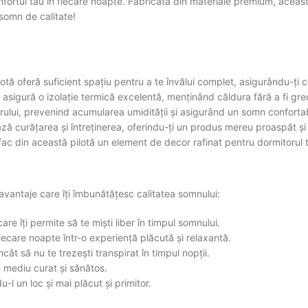
rtul tău în fiecare noapte. Fabricată din materiale premium, această 
somn de calitate!
ă oferă suficient spațiu pentru a te învălui complet, asigurându-ți c
 asigură o izolație termică excelentă, menținând căldura fără a fi gre
 aerului, prevenind acumularea umidității și asigurând un somn confortabi
ează curățarea și întreținerea, oferindu-ți un produs mereu proaspăt și 
ă fac din această pilotă un element de decor rafinat pentru dormitorul 
vantaje care îți îmbunătățesc calitatea somnului:
are îți permite să te miști liber în timpul somnului.
fiecare noapte într-o experiență plăcută și relaxantă.
cât să nu te trezești transpirat în timpul nopții.
n mediu curat și sănătos.
l un loc și mai plăcut și primitor.