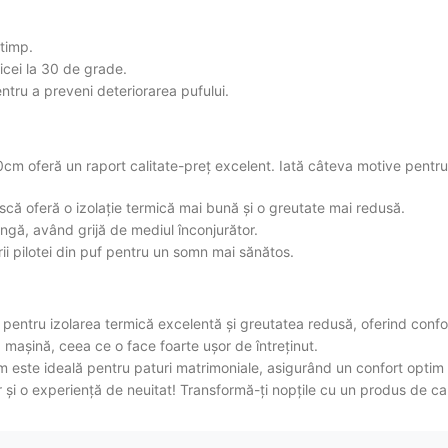
 timp.
icei la 30 de grade.
ntru a preveni deteriorarea pufului.
cm oferă un raport calitate-preț excelent. Iată câteva motive pentru 
âscă oferă o izolație termică mai bună și o greutate mai redusă.
ungă, având grijă de mediul înconjurător.
ării pilotei din puf pentru un somn mai sănătos.
entru izolarea termică excelentă și greutatea redusă, oferind confor
 mașină, ceea ce o face foarte ușor de întreținut.
ste ideală pentru paturi matrimoniale, asigurând un confort optim
 o experiență de neuitat! Transformă-ți nopțile cu un produs de calit