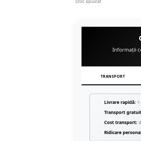
Stoc epuizat
Informații c
TRANSPORT
Livrare rapidă:
1-
Transport gratui
Cost transport:
d
Ridicare persona