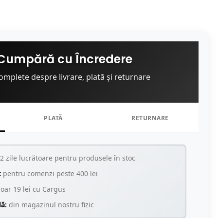
Cumpără cu Încredere
omplete despre livrare, plată și returnare
PLATĂ
RETURNARE
2 zile lucrătoare pentru produsele în stoc
t
pentru comenzi peste 400 lei
oar 19 lei cu Cargus
lă:
din magazinul nostru fizic