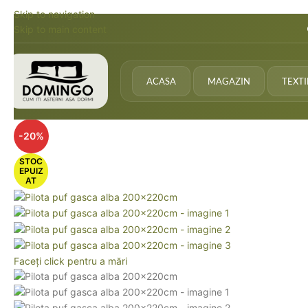
Skip to navigation
Skip to main content
ACASA
MAGAZIN
TEXT
-20%
STOC
EPUIZ
AT
Faceți click pentru a mări