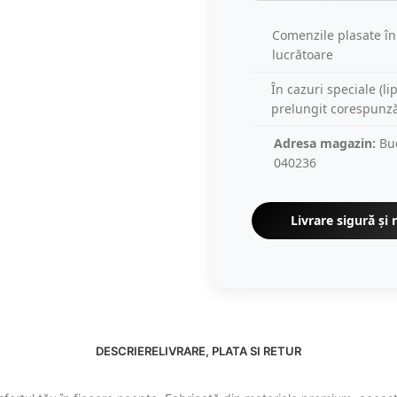
Comenzile plasate în
lucrătoare
În cazuri speciale (li
prelungit corespunz
Adresa magazin:
Buc
040236
Livrare sigură și 
DESCRIERE
LIVRARE, PLATA SI RETUR