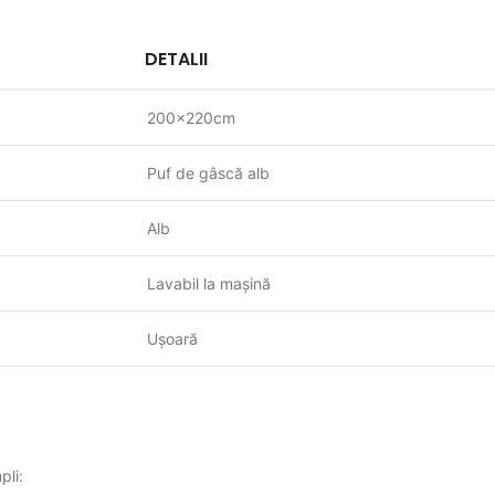
DETALII
200x220cm
Puf de gâscă alb
Alb
Lavabil la mașină
Ușoară
pli: