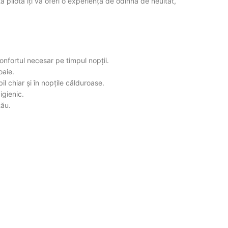
pilotă îți va oferi o experiență de odihnă de neuitat,
onfortul necesar pe timpul nopții.
oaie.
l chiar și în nopțile călduroase.
igienic.
tău.