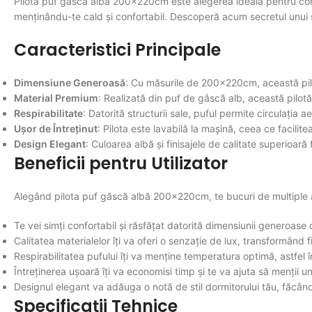
Pilota puf găscă albă 200x220cm este alegerea ideală pentru confo
menținându-te cald și confortabil. Descoperă acum secretul unui 
Caracteristici Principale
Dimensiune Generoasă
: Cu măsurile de 200x220cm, această pilot
Material Premium
: Realizată din puf de gâscă alb, această pilotă
Respirabilitate
: Datorită structurii sale, puful permite circulația
Ușor de Întreținut
: Pilota este lavabilă la mașină, ceea ce facilit
Design Elegant
: Culoarea albă și finisajele de calitate superioar
Beneficii pentru Utilizator
Alegând pilota puf găscă albă 200x220cm, te bucuri de multiple a
Te vei simți confortabil și răsfățat datorită dimensiunii generoase c
Calitatea materialelor îți va oferi o senzație de lux, transformând 
Respirabilitatea pufului îți va menține temperatura optimă, astfel în
Întreținerea ușoară îți va economisi timp și te va ajuta să menții u
Designul elegant va adăuga o notă de stil dormitorului tău, făcându-
Specificații Tehnice