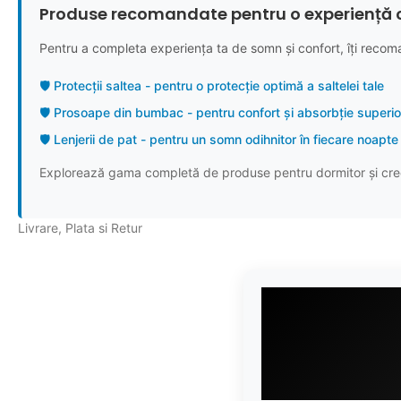
Produse recomandate pentru o experiență 
Pentru a completa experiența ta de somn și confort, îți recom
🛡️ Protecții saltea - pentru o protecție optimă a saltelei tale
🛡️ Prosoape din bumbac - pentru confort și absorbție superi
🛡️ Lenjerii de pat - pentru un somn odihnitor în fiecare noapte
Explorează gama completă de produse pentru dormitor și cree
Livrare, Plata si Retur