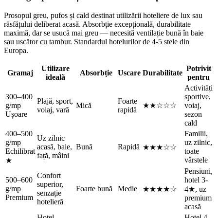
Prosopul greu, pufos și cald destinat utilizării hoteliere de lux sau
răsfățului deliberat acasă. Absorbție excepțională, durabilitate
maximă, dar se usucă mai greu — necesită ventilație bună în baie
sau uscător cu tambur. Standardul hotelurilor de 4-5 stele din
Europa.
Utilizare
Potrivit
Gramaj
Absorbție
Uscare
Durabilitate
ideală
pentru
Activități
300–400
sportive,
Plajă, sport,
Foarte
g/mp
Mică
★★☆☆☆
voiaj,
voiaj, vară
rapidă
Ușoare
sezon
cald
400–500
Familii,
Uz zilnic
g/mp
uz zilnic,
acasă, baie,
Bună
Rapidă
★★★☆☆
Echilibrat
toate
față, mâini
vârstele
★
Pensiuni,
Confort
500–600
hotel 3-
superior,
g/mp
Foarte bună
Medie
★★★★☆
4★, uz
senzație
Premium
premium
hotelieră
acasă
Hotel
Hotel 4-