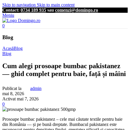
Skip to navigation
Skip to main content
Contact:
0734 189 935
sau
comenzi@domingo.ro
Meniu
0
Blog
Acasă
Blog
Blog
Cum alegi prosoape bumbac pakistanez
— ghid complet pentru baie, față și mâini
Publicat la
admin
mai 8, 2026
Activat mai 7, 2026
0
Prosoape bumbac pakistanez – cele mai căutate textile pentru baie
din România — și pe bună dreptate. Bumbacul pakistanez este
recunoscut pentru densitatea firului, greutatea plăcută și capacitatea