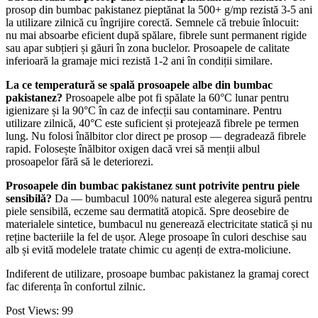
prosop din bumbac pakistanez pieptănat la 500+ g/mp rezistă 3-5 ani
la utilizare zilnică cu îngrijire corectă. Semnele că trebuie înlocuit:
nu mai absoarbe eficient după spălare, fibrele sunt permanent rigide
sau apar subțieri și găuri în zona buclelor. Prosoapele de calitate
inferioară la gramaje mici rezistă 1-2 ani în condiții similare.
La ce temperatură se spală prosoapele albe din bumbac
pakistanez?
Prosoapele albe pot fi spălate la 60°C lunar pentru
igienizare și la 90°C în caz de infecții sau contaminare. Pentru
utilizare zilnică, 40°C este suficient și protejează fibrele pe termen
lung. Nu folosi înălbitor clor direct pe prosop — degradează fibrele
rapid. Folosește înălbitor oxigen dacă vrei să menții albul
prosoapelor fără să le deteriorezi.
Prosoapele din bumbac pakistanez sunt potrivite pentru piele
sensibilă?
Da — bumbacul 100% natural este alegerea sigură pentru
piele sensibilă, eczeme sau dermatită atopică. Spre deosebire de
materialele sintetice, bumbacul nu generează electricitate statică și nu
reține bacteriile la fel de ușor. Alege prosoape în culori deschise sau
alb și evită modelele tratate chimic cu agenți de extra-moliciune.
Indiferent de utilizare, prosoape bumbac pakistanez la gramaj corect
fac diferența în confortul zilnic.
Post Views:
99