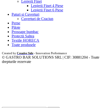
Lenjerii Finet
Lenjerii Finet 4 Piese
Lenjerii Finet 6 Piese
Paturi si Cuverturi
Cuverturi de Craciun
Perne
Pilote
Prosoape bumbac
Protectii Saltea
Textile HORECA
Toate produsele
Created by
- Innovation Performance
Creative Side
© GASTRO BAR SOLUTIONS SRL | CIF: 30881204 - Toate
drepturile rezervate