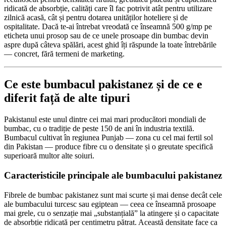
ridicată de absorbție, calități care îl fac potrivit atât pentru utilizare
zilnică acasă, cât și pentru dotarea unităților hoteliere și de
ospitalitate. Dacă te-ai întrebat vreodată ce înseamnă 500 g/mp pe
eticheta unui prosop sau de ce unele prosoape din bumbac devin
aspre după câteva spălări, acest ghid îți răspunde la toate întrebările
— concret, fără termeni de marketing.
Ce este bumbacul pakistanez și de ce e
diferit față de alte tipuri
Pakistanul este unul dintre cei mai mari producători mondiali de
bumbac, cu o tradiție de peste 150 de ani în industria textilă.
Bumbacul cultivat în regiunea Punjab — zona cu cel mai fertil sol
din Pakistan — produce fibre cu o densitate și o greutate specifică
superioară multor alte soiuri.
Caracteristicile principale ale bumbacului pakistanez
Fibrele de bumbac pakistanez sunt mai scurte și mai dense decât cele
ale bumbacului turcesc sau egiptean — ceea ce înseamnă prosoape
mai grele, cu o senzație mai „substanțială” la atingere și o capacitate
de absorbție ridicată per centimetru pătrat. Această densitate face ca