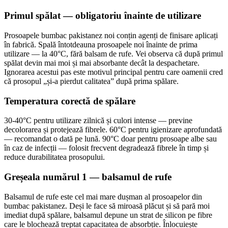
Primul spălat — obligatoriu înainte de utilizare
Prosoapele bumbac pakistanez noi conțin agenți de finisare aplicați
în fabrică. Spală întotdeauna prosoapele noi înainte de prima
utilizare — la 40°C, fără balsam de rufe. Vei observa că după primul
spălat devin mai moi și mai absorbante decât la despachetare.
Ignorarea acestui pas este motivul principal pentru care oamenii cred
că prosopul „și-a pierdut calitatea” după prima spălare.
Temperatura corectă de spălare
30-40°C pentru utilizare zilnică și culori intense — previne
decolorarea și protejează fibrele. 60°C pentru igienizare aprofundată
— recomandat o dată pe lună. 90°C doar pentru prosoape albe sau
în caz de infecții — folosit frecvent degradează fibrele în timp și
reduce durabilitatea prosopului.
Greșeala numărul 1 — balsamul de rufe
Balsamul de rufe este cel mai mare dușman al prosoapelor din
bumbac pakistanez. Deși le face să miroasă plăcut și să pară moi
imediat după spălare, balsamul depune un strat de silicon pe fibre
care le blochează treptat capacitatea de absorbție. Înlocuiește