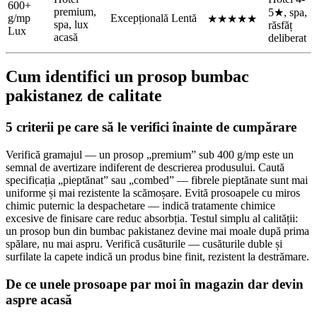
600+
premium,
5★, spa,
g/mp
Excepțională
Lentă
★★★★★
spa, lux
răsfăț
Lux
acasă
deliberat
Cum identifici un prosop bumbac
pakistanez de calitate
5 criterii pe care să le verifici înainte de cumpărare
Verifică gramajul — un prosop „premium” sub 400 g/mp este un
semnal de avertizare indiferent de descrierea produsului. Caută
specificația „pieptănat” sau „combed” — fibrele pieptănate sunt mai
uniforme și mai rezistente la scămoșare. Evită prosoapele cu miros
chimic puternic la despachetare — indică tratamente chimice
excesive de finisare care reduc absorbția. Testul simplu al calității:
un prosop bun din bumbac pakistanez devine mai moale după prima
spălare, nu mai aspru. Verifică cusăturile — cusăturile duble și
surfilate la capete indică un produs bine finit, rezistent la destrămare.
De ce unele prosoape par moi în magazin dar devin
aspre acasă