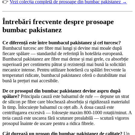
👉
Vezi colecția completă de prosoape din bumbac pakistanez →
Întrebări frecvente despre prosoape
bumbac pakistanez
Ce diferență este între bumbacul pakistanez și cel turcesc?
Bumbacul turcesc are fibre mai lungi și devine mai moale după
fiecare spălare — standardul de referință în hotelăria europeană.
Bumbacul pakistanez are fibre mai dense și mai grele, cu absorbție
superioară per centimetru pătrat și rezistență mai bună la solicitări
mecanice intense. Pentru utilizare hotelieră cu spălări frecvente la
temperaturi ridicate, bumbacul pakistanez oferă o durabilitate mai
bună la prețuri mai accesibile.
De ce prosopul din bumbac pakistanez devine aspru după
spălare?
Principala cauză este balsamul de rufe — depune un strat
de silicon pe fibre care blochează absorbția și rigidizează materialul
în timp. Înlocuiește balsamul cu oțet alb. A doua cauză este
centrifugarea excesivă — folosește maxim 800-1000 rotații/minut. A
treia cauză este uscarea fără scuturare prealabilă — scutură vigoros
prosopul înainte de uscare pentru a ridica fibrele.
Cât durează un prosop din bumbac pakistanez de calitate?
Un