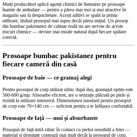
Mulți producători aplică agenți chimici de înmuiere pe prosoape
înainte de ambalare — pentru a părea mai moi și mai atractive în
magazin sau la despachetare. Acești aditivi se spală la prima
utilizare, lăsând prosopul mai aspru decât părea inițial. Un prosop
din bumbac pakistanez de calitate reală nu are nevoie de aceste
trucuri chimice — devine mai moale natural după fiecare spălare
corectă.
Prosoape bumbac pakistanez pentru
fiecare cameră din casă
Prosoape de baie — ce gramaj alegi
Pentru prosopul de corp utilizat zilnic după duș, gramajul optim este
500-600 g/mp. Absoarbe eficient, are o senzație plăcută pe piele și
rezistă la utilizare intensivă. Dimensiunea standard pentru prosopul
de corp este 70×140 cm — suficient pentru a te înfășura confortabil.
Prosoape de față — moi și absorbante
Prosopul de față intră zilnic în contact cu pielea sensibilă a feței —
material și densitate contează mai mult decât la prosopul de corp.