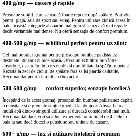
400 g/mp — ușoare și rapide
Prosoape subțiri, care se usucă foarte repede după spălare. Potrivite
pentru plajă, sală de sport sau voiaj. Pentru utilizare zilnică acasă în
baie, această categorie absoarbe mai greu și se uzează mai repede
decât variantele mai dense. Nu oferă senzația de confort premium.
400-500 g/mp — echilibrul perfect pentru uz zilnic
Cel mai popular gramaj pentru prosoape bumbac pakistanez
destinate utilizării zilnice acasă. Oferă un echilibru bun între
absorbție, uscare în timp rezonabil și durabilitate la spălări repetate.
Rezistă la zeci de cicluri de spălare fără să își piardă calitățile.
Recomandat pentru familii cu ritm activ.
500-600 g/mp — confort superior, senzație hotelieră
Începând de la acest gramaj, prosopul din bumbac pakistanez capătă
o densitate și o greutate simțite imediat la atingere. Absoarbe mai
multă apă dintr-o singură utilizare și durează considerabil mai mult.
Recomandat dacă vrei să aduci experiența unui hotel de 4 stele în
baia ta sau dacă dotezi o pensiune sau unitate de cazare.
600+ g/mp — lux și utilizare hotelieră premium