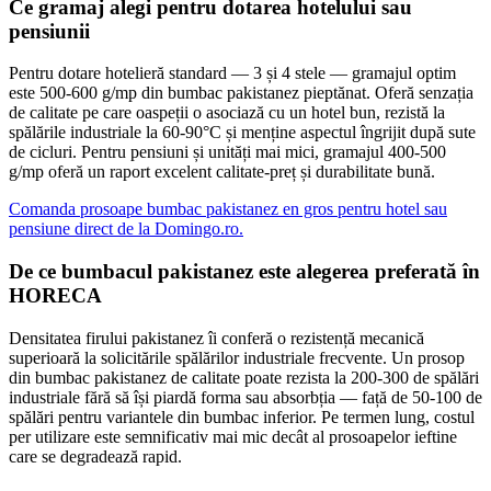
Ce gramaj alegi pentru dotarea hotelului sau
pensiunii
Pentru dotare hotelieră standard — 3 și 4 stele — gramajul optim
este 500-600 g/mp din bumbac pakistanez pieptănat. Oferă senzația
de calitate pe care oaspeții o asociază cu un hotel bun, rezistă la
spălările industriale la 60-90°C și menține aspectul îngrijit după sute
de cicluri. Pentru pensiuni și unități mai mici, gramajul 400-500
g/mp oferă un raport excelent calitate-preț și durabilitate bună.
Comanda prosoape bumbac pakistanez en gros pentru hotel sau
pensiune direct de la Domingo.ro.
De ce bumbacul pakistanez este alegerea preferată în
HORECA
Densitatea firului pakistanez îi conferă o rezistență mecanică
superioară la solicitările spălărilor industriale frecvente. Un prosop
din bumbac pakistanez de calitate poate rezista la 200-300 de spălări
industriale fără să își piardă forma sau absorbția — față de 50-100 de
spălări pentru variantele din bumbac inferior. Pe termen lung, costul
per utilizare este semnificativ mai mic decât al prosoapelor ieftine
care se degradează rapid.