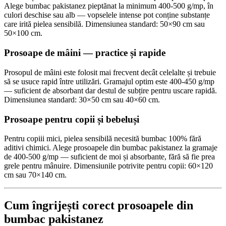
Alege bumbac pakistanez pieptănat la minimum 400-500 g/mp, în
culori deschise sau alb — vopselele intense pot conține substanțe
care irită pielea sensibilă. Dimensiunea standard: 50×90 cm sau
50×100 cm.
Prosoape de mâini — practice și rapide
Prosopul de mâini este folosit mai frecvent decât celelalte și trebuie
să se usuce rapid între utilizări. Gramajul optim este 400-450 g/mp
— suficient de absorbant dar destul de subțire pentru uscare rapidă.
Dimensiunea standard: 30×50 cm sau 40×60 cm.
Prosoape pentru copii și bebeluși
Pentru copiii mici, pielea sensibilă necesită bumbac 100% fără
aditivi chimici. Alege prosoapele din bumbac pakistanez la gramaje
de 400-500 g/mp — suficient de moi și absorbante, fără să fie prea
grele pentru mânuire. Dimensiunile potrivite pentru copii: 60×120
cm sau 70×140 cm.
Cum îngrijești corect prosoapele din
bumbac pakistanez