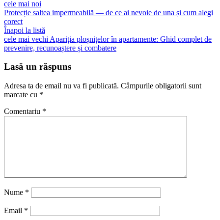
cele mai noi
Protecție saltea impermeabilă — de ce ai nevoie de una și cum alegi
corect
Înapoi la listă
cele mai vechi
Apariția ploșnițelor în apartamente: Ghid complet de
prevenire, recunoaștere și combatere
Lasă un răspuns
Adresa ta de email nu va fi publicată.
Câmpurile obligatorii sunt
marcate cu
*
Comentariu
*
Nume
*
Email
*