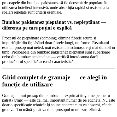
prosoapele din bumbac pakistanez să fie deosebit de populare în
utilizarea hotelieră intensivă, unde absorbția rapidă și rezistența la
spălări repetate sunt criterii esențiale.
Bumbac pakistanez pieptănat vs. nepieptănat —
diferența pe care puțini o explică
Procesul de pieptănare (combing) elimină fibrele scurte și
impuritățile din fir, lăsând doar fibrele lungi, uniforme. Rezultatul
este un prosop mai neted, mai rezistent la scămoșare și mai durabil în
timp. Prosoapele din bumbac pakistanez pieptănat sunt superioare
celor din bumbac nepieptănat — verifică întotdeauna dacă
producătorul specifică această caracteristică.
Ghid complet de gramaje — ce alegi în
funcție de utilizare
Gramajul unui prosop din bumbac — exprimat în grame pe metru
pătrat (g/mp) — este cel mai important număr de pe etichetă. Nu este
doar o specificație tehnică: îți spune concret cum va absorbi, cât de
greu va fi în mână și cât va dura prosopul în utilizare zilnică.