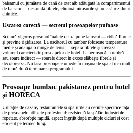
balsamul cu jumătate de cană de oțet alb adăugată la compartimentul
de balsam — desfundă fibrele, elimină mirosurile și nu lasă reziduuri
chimice.
Uscarea corectă — secretul prosoapelor pufoase
Scutură vigoros prosopul înainte de a-l pune la uscat — ridică fibrele
și previne rigidizarea. La uscătorul cu tambur folosește temperatura
medie și adaugă o minge de tenis — separă fibrele și creează
volumul caracteristic prosoapelor de hotel. La aer usucă la umbră
sau soare indirect — soarele direct în exces slăbește fibrele și
decolorează. Nu lăsa prosoapele umede în mașina de spălat mai mult
de o oră după terminarea programului.
Prosoape bumbac pakistanez pentru hotel
și HORECA
Unitățile de cazare, restaurantele și spa-urile au cerințe specifice față
de prosoapele utilizate profesional: rezistență la spălări industriale
repetate, absorbție rapidă, aspect îngrijit după multiple cicluri și cost
eficient pe termen lung.