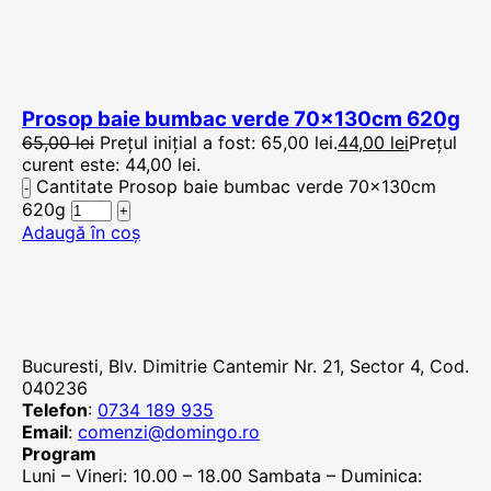
Prosop baie bumbac verde 70x130cm 620g
65,00
lei
Prețul inițial a fost: 65,00 lei.
44,00
lei
Prețul
curent este: 44,00 lei.
Cantitate Prosop baie bumbac verde 70x130cm
620g
Adaugă în coș
Bucuresti, Blv. Dimitrie Cantemir Nr. 21, Sector 4, Cod.
040236
Telefon
:
0734 189 935
Email
:
comenzi@domingo.ro
Program
Luni – Vineri: 10.00 – 18.00 Sambata – Duminica: