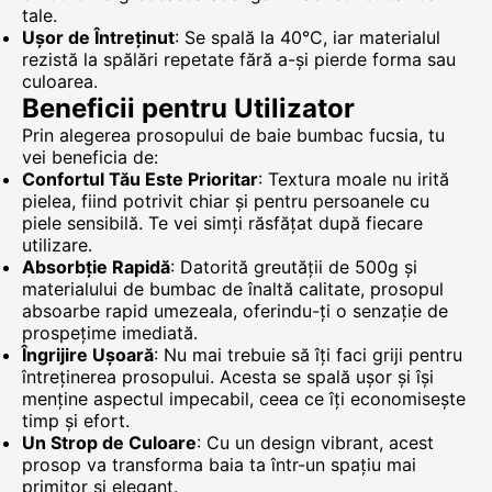
tale.
Ușor de Întreținut
: Se spală la 40°C, iar materialul
rezistă la spălări repetate fără a-și pierde forma sau
culoarea.
Beneficii pentru Utilizator
Prin alegerea prosopului de baie bumbac fucsia, tu
vei beneficia de:
Confortul Tău Este Prioritar
: Textura moale nu irită
pielea, fiind potrivit chiar și pentru persoanele cu
piele sensibilă. Te vei simți răsfățat după fiecare
utilizare.
Absorbție Rapidă
: Datorită greutății de 500g și
materialului de bumbac de înaltă calitate, prosopul
absoarbe rapid umezeala, oferindu-ți o senzație de
prospețime imediată.
Îngrijire Ușoară
: Nu mai trebuie să îți faci griji pentru
întreținerea prosopului. Acesta se spală ușor și își
menține aspectul impecabil, ceea ce îți economisește
timp și efort.
Un Strop de Culoare
: Cu un design vibrant, acest
prosop va transforma baia ta într-un spațiu mai
primitor și elegant.