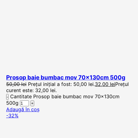
Prosop baie bumbac mov 70x130cm 500g
50,00
lei
Prețul inițial a fost: 50,00 lei.
32,00
lei
Prețul
curent este: 32,00 lei.
Cantitate Prosop baie bumbac mov 70x130cm
500g
Adaugă în coș
-32%