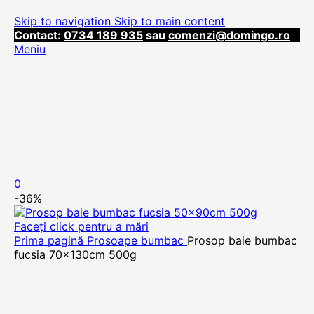
Skip to navigation
Skip to main content
Contact:
0734 189 935
sau
comenzi@domingo.ro
Meniu
0
-36%
Faceți click pentru a mări
Prima pagină
Prosoape bumbac
Prosop baie bumbac
fucsia 70x130cm 500g