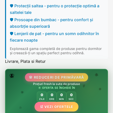
🛡️ Protecții saltea - pentru o protecție optimă a
saltelei tale
🛡️ Prosoape din bumbac - pentru confort și
absorbție superioară
🛡️ Lenjerii de pat - pentru un somn odihnitor în
fiecare noapte
Explorează gama completă de produse pentru dormitor
și creează-ți un spațiu perfect pentru odihnă.
Livrare, Plata si Retur
🌷
🦋
🌸 REDUCERI DE PRIMĂVARĂ
🌸
Prețuri fresh la sute de produse
🌸
🏵️
☀️ OFERTA SE ÎNCHEIE ÎN
🌸
🌿
🏵️
0
0
0
0
🏵️
ZILE
ORE
MIN
SEC
🌿
🛒 VEZI OFERTELE