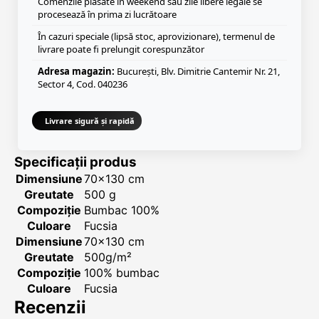
Comenzile plasate în weekend sau zile libere legale se
procesează în prima zi lucrătoare
În cazuri speciale (lipsă stoc, aprovizionare), termenul de
livrare poate fi prelungit corespunzător
Adresa magazin:
București, Blv. Dimitrie Cantemir Nr. 21,
Sector 4, Cod. 040236
Livrare sigură și rapidă
Specificații produs
Dimensiune
70x130 cm
Greutate
500 g
Compoziție
Bumbac 100%
Culoare
Fucsia
Dimensiune
70x130 cm
Greutate
500g/m²
Compoziție
100% bumbac
Culoare
Fucsia
Recenzii