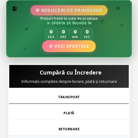
🌷
🦋
🌸 REDUCERI DE PRIMĂVARĂ
🌸
Prețuri fresh la sute de produse
🌸
🏵️
☀️ OFERTA SE ÎNCHEIE ÎN
🌸
🌿
🏵️
0
0
0
0
🏵️
ZILE
ORE
MIN
SEC
🌿
🛒 VEZI OFERTELE
🌸
Cumpără cu Încredere
Informații complete despre livrare, plată și returnare
TRANSPORT
PLATĂ
RETURNARE