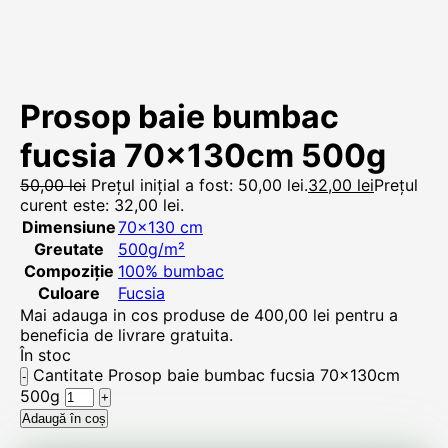
Prosop baie bumbac
fucsia 70x130cm 500g
50,00
lei
Prețul inițial a fost: 50,00 lei.
32,00
lei
Prețul
curent este: 32,00 lei.
Dimensiune
70×130 cm
Greutate
500g/m²
Compoziție
100% bumbac
Culoare
Fucsia
Mai adauga in cos produse de
400,00
lei
pentru a
beneficia de livrare gratuita.
În stoc
Cantitate Prosop baie bumbac fucsia 70x130cm
500g
Adaugă în coș