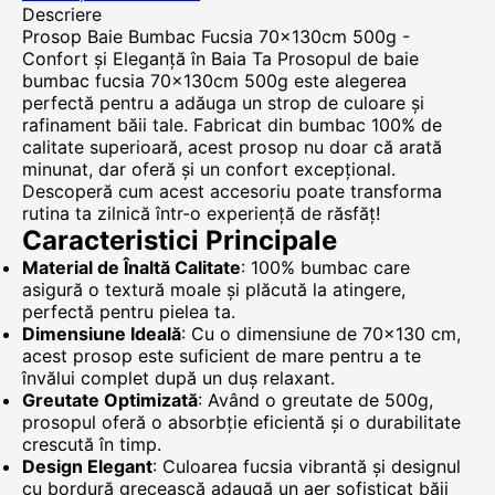
Descriere
Prosop Baie Bumbac Fucsia 70x130cm 500g -
Confort și Eleganță în Baia Ta Prosopul de baie
bumbac fucsia 70x130cm 500g este alegerea
perfectă pentru a adăuga un strop de culoare și
rafinament băii tale. Fabricat din bumbac 100% de
calitate superioară, acest prosop nu doar că arată
minunat, dar oferă și un confort excepțional.
Descoperă cum acest accesoriu poate transforma
rutina ta zilnică într-o experiență de răsfăț!
Caracteristici Principale
Material de Înaltă Calitate
: 100% bumbac care
asigură o textură moale și plăcută la atingere,
perfectă pentru pielea ta.
Dimensiune Ideală
: Cu o dimensiune de 70x130 cm,
acest prosop este suficient de mare pentru a te
învălui complet după un duș relaxant.
Greutate Optimizată
: Având o greutate de 500g,
prosopul oferă o absorbție eficientă și o durabilitate
crescută în timp.
Design Elegant
: Culoarea fucsia vibrantă și designul
cu bordură grecească adaugă un aer sofisticat băii