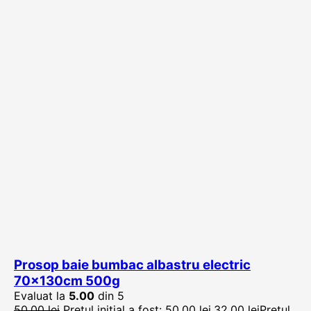
Prosop baie bumbac albastru electric
70x130cm 500g
Evaluat la
5.00
din 5
50,00
lei
Prețul inițial a fost: 50,00 lei.
32,00
lei
Prețul