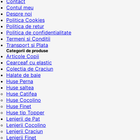
Contact
Contul meu
Despre noi
Politica Cookies
Politica de retur
Politica de confidentialitate
Termeni si Conditii
Transport si Plata
Categorii de produse
Articole Copii
Cearceaf cu elastic
Colectia de Craciun
Halate de baie
Huse Perna
Huse saltea
Huse Catifea
Huse Cocolino
Huse Finet
Huse tip Topper
Lenjerii de Pat
Lenjerii Cocolino
Lenjerii Craciun
Lenjerii Finet