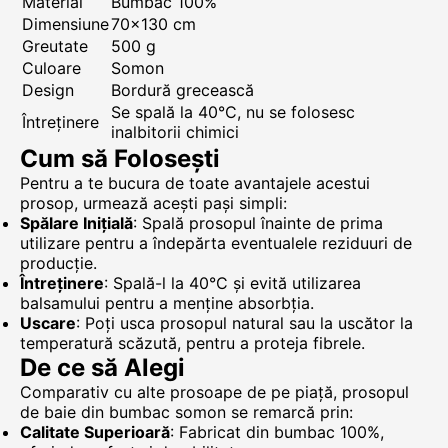
Material
Bumbac 100%
Dimensiune
70x130 cm
Greutate
500 g
Culoare
Somon
Design
Bordură grecească
Se spală la 40°C, nu se folosesc
Întreținere
inalbitorii chimici
Cum să Folosești
Pentru a te bucura de toate avantajele acestui
prosop, urmează acești pași simpli:
Spălare Inițială
: Spală prosopul înainte de prima
utilizare pentru a îndepărta eventualele reziduuri de
producție.
Întreținere
: Spală-l la 40°C și evită utilizarea
balsamului pentru a menține absorbția.
Uscare
: Poți usca prosopul natural sau la uscător la
temperatură scăzută, pentru a proteja fibrele.
De ce să Alegi
Comparativ cu alte prosoape de pe piață, prosopul
de baie din bumbac somon se remarcă prin:
Calitate Superioară
: Fabricat din bumbac 100%,