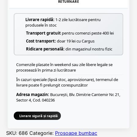
RETURNARE
Livrare rapidă:
1-2 zile lucrătoare pentru
produsele în stoc
Transport gratuit
pentru comenzi peste 400 lei
Cost transport:
doar 19 lei cu Cargus
Ridicare personală:
din magazinul nostru fizic
Comenzile plasate în weekend sau zile libere legale se
procesează în prima zi lucrătoare
În cazuri speciale (lipsă stoc, aprovizionare), termenul de
livrare poate fi prelungit corespunzător
Adresa magazin:
București, Blv. Dimitrie Cantemir Nr. 21,
Sector 4, Cod. 040236
Livrare sigură și rapidă
SKU:
686
Categorie:
Prosoape bumbac