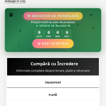
Adaugă în coș
🌷
🦋
🌸 REDUCERI DE PRIMĂVARĂ
🌸
Prețuri fresh la sute de produse
🌸
🏵️
☀️ OFERTA SE ÎNCHEIE ÎN
🌸
🌿
🏵️
0
0
0
0
🏵️
ZILE
ORE
MIN
SEC
🛒 VEZI OFERTELE
🌿
🌸
Cumpără cu Încredere
Informații complete despre livrare, plată și returnare
TRANSPORT
PLATĂ