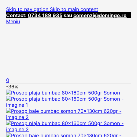
Skip to navigation
Skip to main content
Contact:
0734 189 935
sau
comenzi@domingo.ro
Meniu
0
-36%