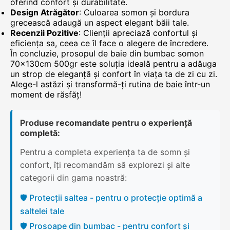
oferind confort și durabilitate.
Design Atrăgător
: Culoarea somon și bordura
grecească adaugă un aspect elegant băii tale.
Recenzii Pozitive
: Clienții apreciază confortul și
eficiența sa, ceea ce îl face o alegere de încredere.
În concluzie, prosopul de baie din bumbac somon
70x130cm 500gr este soluția ideală pentru a adăuga
un strop de eleganță și confort în viața ta de zi cu zi.
Alege-l astăzi și transformă-ți rutina de baie într-un
moment de răsfăț!
Produse recomandate pentru o experiență
completă:
Pentru a completa experiența ta de somn și
confort, îți recomandăm să explorezi și alte
categorii din gama noastră:
🛡️ Protecții saltea - pentru o protecție optimă a
saltelei tale
🛡️ Prosoape din bumbac - pentru confort și