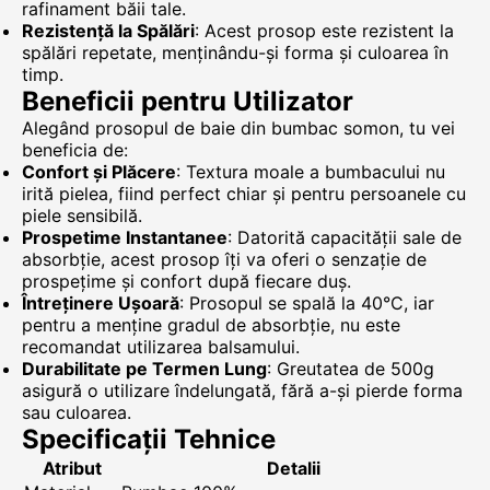
rafinament băii tale.
Rezistență la Spălări
: Acest prosop este rezistent la
spălări repetate, menținându-și forma și culoarea în
timp.
Beneficii pentru Utilizator
Alegând prosopul de baie din bumbac somon, tu vei
beneficia de:
Confort și Plăcere
: Textura moale a bumbacului nu
irită pielea, fiind perfect chiar și pentru persoanele cu
piele sensibilă.
Prospetime Instantanee
: Datorită capacității sale de
absorbție, acest prosop îți va oferi o senzație de
prospețime și confort după fiecare duș.
Întreținere Ușoară
: Prosopul se spală la 40°C, iar
pentru a menține gradul de absorbție, nu este
recomandat utilizarea balsamului.
Durabilitate pe Termen Lung
: Greutatea de 500g
asigură o utilizare îndelungată, fără a-și pierde forma
sau culoarea.
Specificații Tehnice
Atribut
Detalii