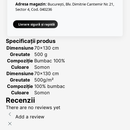
Adresa magazin:
București, Blv. Dimitrie Cantemir Nr. 21,
Sector 4, Cod. 040236
Livrare sigură și rapidă
Specificații produs
Dimensiune
70x130 cm
Greutate
500 g
Compoziție
Bumbac 100%
Culoare
Somon
Dimensiune
70x130 cm
Greutate
500g/m²
Compoziție
100% bumbac
Culoare
Somon
Recenzii
There are no reviews yet
Add a review