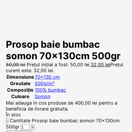
Prosop baie bumbac
somon 70x130cm 500gr
50,00
lei
Prețul inițial a fost: 50,00 lei.
32,00
lei
Prețul
curent este: 32,00 lei.
Dimensiune
70×130 cm
Greutate
500g/m²
Compoziție
100% bumbac
Culoare
Somon
Mai adauga in cos produse de
400,00
lei
pentru a
beneficia de livrare gratuita.
În stoc
Cantitate Prosop baie bumbac somon 70x130cm
500gr