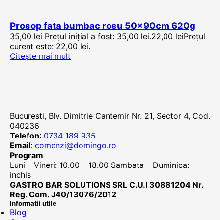
Prosop fata bumbac rosu 50x90cm 620g
35,00
lei
Prețul inițial a fost: 35,00 lei.
22,00
lei
Prețul
curent este: 22,00 lei.
Citește mai mult
Bucuresti, Blv. Dimitrie Cantemir Nr. 21, Sector 4, Cod.
040236
Telefon
:
0734 189 935
Email
:
comenzi@domingo.ro
Program
Luni – Vineri: 10.00 – 18.00 Sambata – Duminica:
inchis
GASTRO BAR SOLUTIONS SRL C.U.I 30881204 Nr.
Reg. Com. J40/13076/2012
Informatii utile
Blog