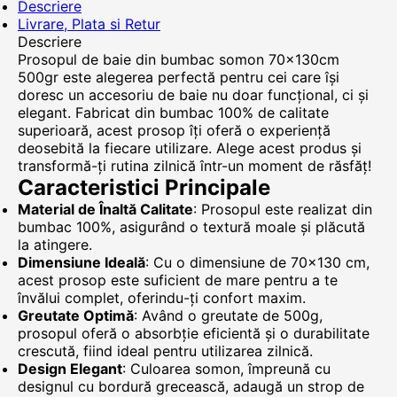
Descriere
Livrare, Plata si Retur
Descriere
Prosopul de baie din bumbac somon 70x130cm
500gr este alegerea perfectă pentru cei care își
doresc un accesoriu de baie nu doar funcțional, ci și
elegant. Fabricat din bumbac 100% de calitate
superioară, acest prosop îți oferă o experiență
deosebită la fiecare utilizare. Alege acest produs și
transformă-ți rutina zilnică într-un moment de răsfăț!
Caracteristici Principale
Material de Înaltă Calitate
: Prosopul este realizat din
bumbac 100%, asigurând o textură moale și plăcută
la atingere.
Dimensiune Ideală
: Cu o dimensiune de 70x130 cm,
acest prosop este suficient de mare pentru a te
învălui complet, oferindu-ți confort maxim.
Greutate Optimă
: Având o greutate de 500g,
prosopul oferă o absorbție eficientă și o durabilitate
crescută, fiind ideal pentru utilizarea zilnică.
Design Elegant
: Culoarea somon, împreună cu
designul cu bordură grecească, adaugă un strop de