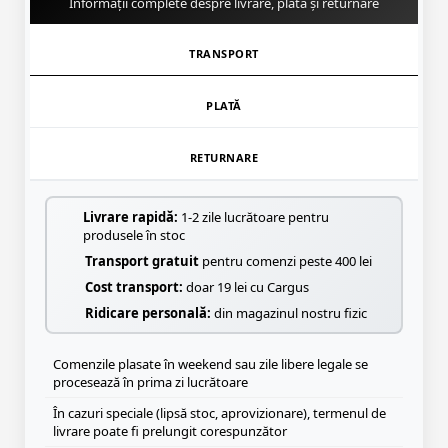
Informații complete despre livrare, plată și returnare
TRANSPORT
PLATĂ
RETURNARE
Livrare rapidă:
1-2 zile lucrătoare pentru
produsele în stoc
Transport gratuit
pentru comenzi peste 400 lei
Cost transport:
doar 19 lei cu Cargus
Ridicare personală:
din magazinul nostru fizic
Comenzile plasate în weekend sau zile libere legale se
procesează în prima zi lucrătoare
În cazuri speciale (lipsă stoc, aprovizionare), termenul de
livrare poate fi prelungit corespunzător