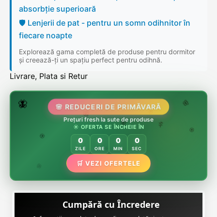
absorbție superioară
🛡️ Lenjerii de pat - pentru un somn odihnitor în
fiecare noapte
Explorează gama completă de produse pentru dormitor
și creează-ți un spațiu perfect pentru odihnă.
Livrare, Plata si Retur
🌷
🦋
🌸 REDUCERI DE PRIMĂVARĂ
🌸
Prețuri fresh la sute de produse
🌸
🏵️
☀️ OFERTA SE ÎNCHEIE ÎN
🌸
🌿
🏵️
0
0
0
0
🏵️
ZILE
ORE
MIN
SEC
🌿
🛒 VEZI OFERTELE
🌸
Cumpără cu Încredere