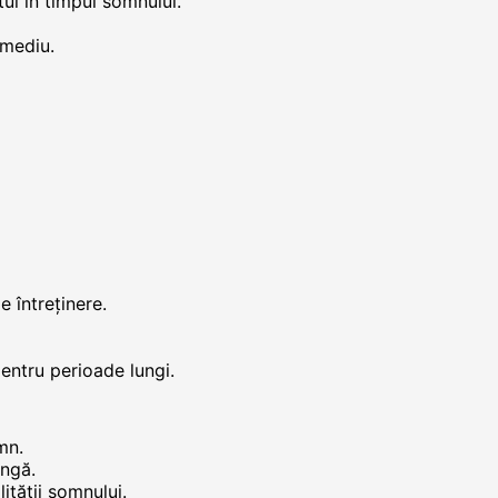
ul în timpul somnului.
 mediu.
e întreținere.
pentru perioade lungi.
mn.
ungă.
ității somnului.