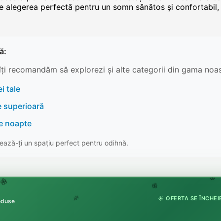
 alegerea perfectă pentru un somn sănătos și confortabil, o
ă:
îți recomandăm să explorezi și alte categorii din gama noas
i tale
e superioară
re noapte
ază-ți un spațiu perfect pentru odihnă.
🏵
🌸
🌸
☀️ OFERTA SE ÎNCHEIE
roduse
🌿