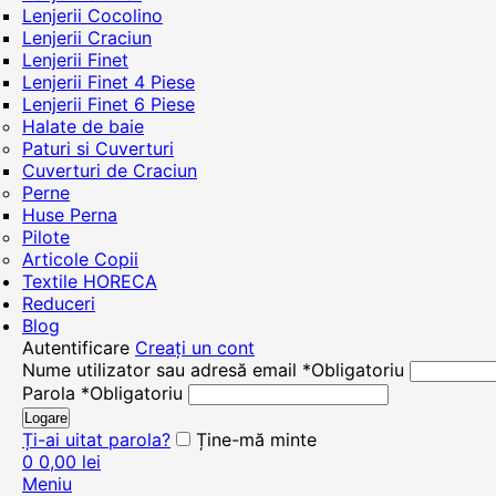
Lenjerii Cocolino
Lenjerii Craciun
Lenjerii Finet
Lenjerii Finet 4 Piese
Lenjerii Finet 6 Piese
Halate de baie
Paturi si Cuverturi
Cuverturi de Craciun
Perne
Huse Perna
Pilote
Articole Copii
Textile HORECA
Reduceri
Blog
Autentificare
Creați un cont
Nume utilizator sau adresă email
*
Obligatoriu
Parola
*
Obligatoriu
Logare
Ți-ai uitat parola?
Ține-mă minte
0
0,00
lei
Meniu