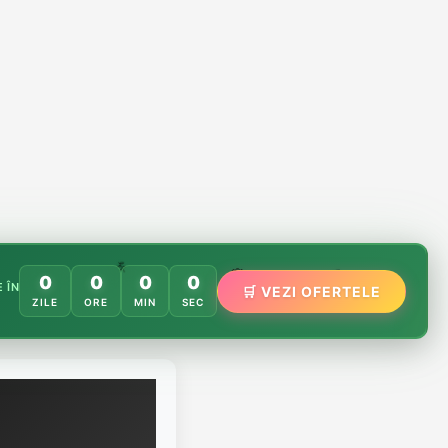
🌸
️
🌿
0
0
0
0
🏵️
 ÎN
🛒 VEZI OFERTELE
ZILE
ORE
MIN
SEC