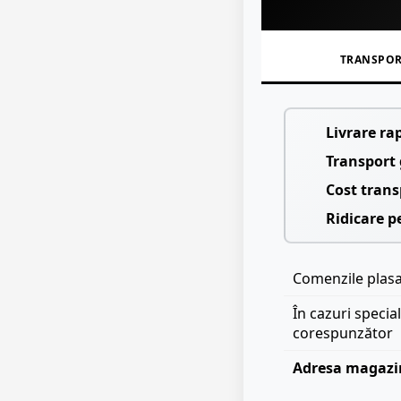
TRANSPO
Livrare ra
Transport 
Cost trans
Ridicare p
Comenzile plasat
În cazuri specia
corespunzător
Adresa magazi