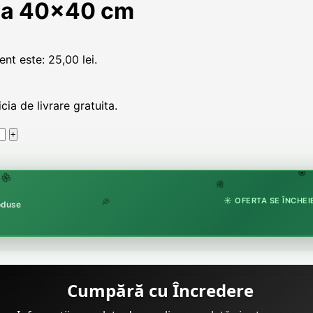
ica 40×40 cm
ent este: 25,00 lei.
ia de livrare gratuita.
🏵
🌸
🌸
☀️ OFERTA SE ÎNCHEIE
roduse
🌿
Cumpără cu Încredere