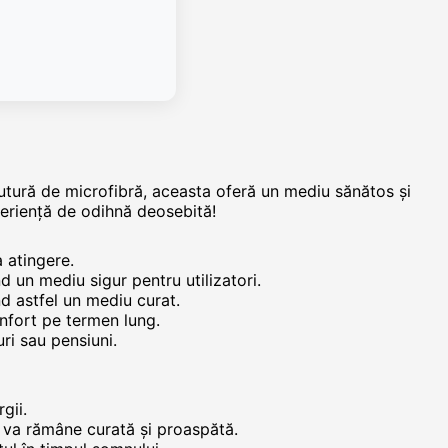
lutură de microfibră, aceasta oferă un mediu sănătos și
xperiență de odihnă deosebită!
a atingere.
d un mediu sigur pentru utilizatori.
d astfel un mediu curat.
onfort pe termen lung.
ri sau pensiuni.
gii.
rna va rămâne curată și proaspătă.