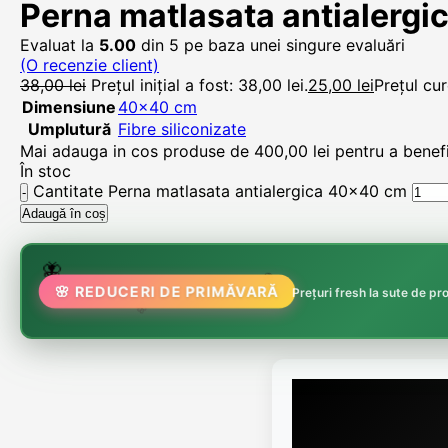
Perna matlasata antialerg
Evaluat la
5.00
din 5 pe baza unei singure evaluări
(O recenzie client)
38,00
lei
Prețul inițial a fost: 38,00 lei.
25,00
lei
Prețul cur
Dimensiune
40×40 cm
Umplutură
Fibre siliconizate
Mai adauga in cos produse de
400,00
lei
pentru a benefic
În stoc
Cantitate Perna matlasata antialergica 40x40 cm
Adaugă în coș
🌷
🦋
🌸 REDUCERI DE PRIMĂVARĂ
🏵️
Prețuri fresh la sute de p
🌸