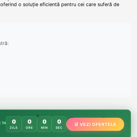
ferind o soluție eficientă pentru cei care suferă de
tră:
🌸
️
🌿
0
0
0
0
🏵️
 ÎN
🛒 VEZI OFERTELE
ZILE
ORE
MIN
SEC