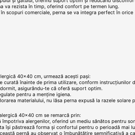
ului și gâtului, oferind suport optim și reducând disconfort
rna va rezista în timp, oferind confort pe termen lung.
 în scopuri comerciale, perna se va integra perfect în orice
lergică 40x40 cm, urmează acești pași:
e curată înainte de prima utilizare, conform instrucțiunilor d
 dormit, asigurându-te că oferă suport optim.
egulate pentru a menține igiena.
lorarea materialului, nu lăsa perna expusă la razele solare 
ialergică 40x40 cm se remarcă prin:
 împotriva alergenilor, oferind un mediu sănătos pentru so
ta își păstrează forma și confortul pentru o perioadă mai l
ceastă pernă au observat o îmbunătățire semnificativă a cal