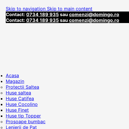
Skip to navigation
Skip to main content
Contact:
0734 189 935
sau
comenzi@domingo.ro
Contact:
0734 189 935
sau
comenzi@domingo.ro
Acasa
Magazin
Protectii Saltea
Huse saltea
Huse Catifea
Huse Cocolino
Huse Finet
Huse tip Topper
Prosoape bumbac
Lenjerii de Pat