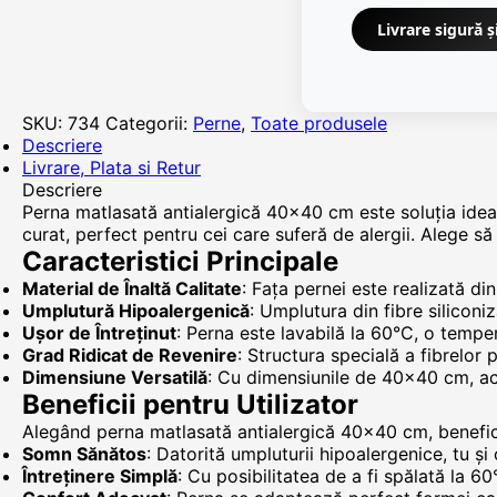
Livrare sigură ș
SKU:
734
Categorii:
Perne
,
Toate produsele
Descriere
Livrare, Plata si Retur
Descriere
Perna matlasată antialergică 40x40 cm este soluția ideal
curat, perfect pentru cei care suferă de alergii. Alege să
Caracteristici Principale
Material de Înaltă Calitate
: Fața pernei este realizată di
Umplutură Hipoalergenică
: Umplutura din fibre siliconi
Ușor de Întreținut
: Perna este lavabilă la 60°C, o tempe
Grad Ridicat de Revenire
: Structura specială a fibrelor
Dimensiune Versatilă
: Cu dimensiunile de 40x40 cm, acea
Beneficii pentru Utilizator
Alegând perna matlasată antialergică 40x40 cm, benefic
Somn Sănătos
: Datorită umpluturii hipoalergenice, tu ș
Întreținere Simplă
: Cu posibilitatea de a fi spălată la 60