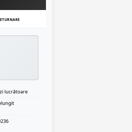
ETURNARE
zi lucrătoare
elungit
0236