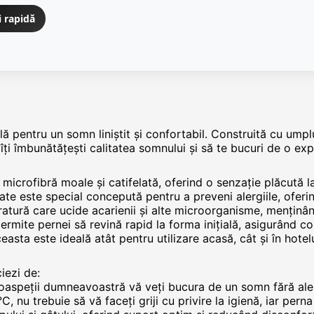
i rapidă
ă pentru un somn liniștit și confortabil. Construită cu ump
 îți îmbunătățești calitatea somnului și să te bucuri de o e
n microfibră moale și catifelată, oferind o senzație plăcută l
zate este special concepută pentru a preveni alergiile, oferin
ratură care ucide acarienii și alte microorganisme, menținân
 permite pernei să revină rapid la forma inițială, asigurând c
sta este ideală atât pentru utilizare acasă, cât și în hotelu
iezi de:
i oaspeții dumneavoastră vă veți bucura de un somn fără aler
°C, nu trebuie să vă faceți griji cu privire la igienă, iar pe