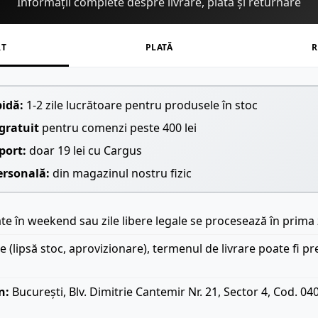
Informații complete despre livrare, plată și returnare
RT
PLATĂ
R
pidă:
1-2 zile lucrătoare pentru produsele în stoc
gratuit
pentru comenzi peste 400 lei
port:
doar 19 lei cu Cargus
ersonală:
din magazinul nostru fizic
e în weekend sau zile libere legale se procesează în prima 
le (lipsă stoc, aprovizionare), termenul de livrare poate fi pr
n:
București, Blv. Dimitrie Cantemir Nr. 21, Sector 4, Cod. 04