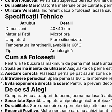
Confort Adecvat
: Perna se adaptează perfect formei cap
Durabilitate Mare
: Datorită materialelor de calitate, pe
Utilizare Versatilă
: Indiferent dacă o folosești acasă sau
Specificații Tehnice
Atrubut
Detalii
Dimensiuni
40x40 cm
Material Față
Microfibră
Umplutură
Fibre siliconizate
Temperatura Întreținerii
Lavabilă la 60°C
Tip
Antialergică
Cum să Folosești
Pentru a te bucura la maximum de perna matlasată antia
Spală perna înainte de utilizare
: Asigură-te că perna est
Așezare corectă
: Plasează perna pe pat sau în zona de
Întreținere periodică
: Spală perna la 60°C la intervale r
Evita expunerea directă la soare
: Pentru a preveni deco
De ce să Alegi
Comparativ cu alte tipuri de perne, perna matlasată ant
Securitate Sporită
: Umplutura hipoalergenică protejează
Durabilitate
: Spre deosebire de pernele obișnuite, aceas
Recenzii Pozitive
: Multe persoane care au achiziționat a