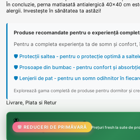
În concluzie, perna matlasată antialergică 40x40 cm este
alergii. Investește în sănătatea ta astăzi!
Produse recomandate pentru o experiență complet
Pentru a completa experiența ta de somn și confort, 
🛡️ Protecții saltea - pentru o protecție optimă a saltele
🛡️ Prosoape din bumbac - pentru confort și absorbți
🛡️ Lenjerii de pat - pentru un somn odihnitor în fieca
Explorează gama completă de produse pentru dormitor și cree
Livrare, Plata si Retur
🌷
🦋
🏵️
🌸 REDUCERI DE PRIMĂVARĂ
Prețuri fresh la sute de p
🌸