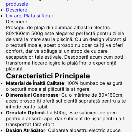
produsele
Descriere
Livrare, Plata si Retur
Descriere
Prosopul de plajă din bumbac albastru electric
80x160cm 500g este alegerea perfectă pentru zilele
de vară la mare sau la piscină. Cu un design vibrant și
o textură moale, acest prosop nu doar că îți va oferi
confort, dar va adăuga și un strop de culoare
escapadelor tale estivale. Descoperă acum cum poți
transforma fiecare ieșire la plajă într-o experiență
plăcută!
Caracteristici Principale
Material de Înaltă Calitate
: 100% bumbac ce asigură
o textură moale și plăcută la atingere.
Dimensiuni Generoase
: Cu o mărime de 80x160cm,
acest prosop îți oferă suficientă suprafață pentru a te
întinde confortabil.
Greutate Optimă
: La 500g, este suficient de greu
pentru a absorbi apa, dar suficient de ușor pentru a fi
transportat fără efort.
Design Atrăgător
: Culoarea albastru electric aduce