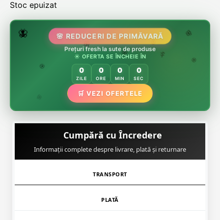
Stoc epuizat
🌷
🦋
🌸 REDUCERI DE PRIMĂVARĂ
🌸
Prețuri fresh la sute de produse
🌸
🏵️
☀️ OFERTA SE ÎNCHEIE ÎN
🌸
🌿
🏵️
0
0
0
0
🏵️
ZILE
ORE
MIN
SEC
🌿
🛒 VEZI OFERTELE
🌸
Cumpără cu Încredere
Informații complete despre livrare, plată și returnare
TRANSPORT
PLATĂ