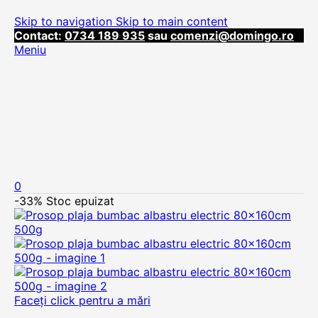
Skip to navigation
Skip to main content
Contact:
0734 189 935
sau
comenzi@domingo.ro
Meniu
0
-33%
Stoc epuizat
Faceți click pentru a mări