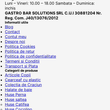
Luni – Vineri: 10.00 – 18.00 Sambata – Duminica:
inchis
GASTRO BAR SOLUTIONS SRL C.U.I 30881204 Nr.
Reg. Com. J40/13076/2012
Informatii utile
Blog
Contact
Contul meu
Despre noi
Politica Cookies
Politica de retur
Politica de confidentialitate
Termeni si Conditii
Transport si Plata
Categorii de produse
Articole Copii
Cearceaf cu elastic
Colectia de Craciun
Halate de baie
Huse Perna
Huse saltea
Huse Catifea
Huse Cocolino