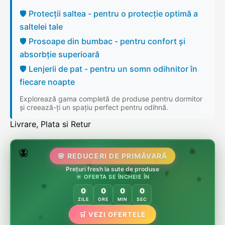
🛡️ Protecții saltea - pentru o protecție optimă a
saltelei tale
🛡️ Prosoape din bumbac - pentru confort și
absorbție superioară
🛡️ Lenjerii de pat - pentru un somn odihnitor în
fiecare noapte
Explorează gama completă de produse pentru dormitor
și creează-ți un spațiu perfect pentru odihnă.
Livrare, Plata si Retur
🌷
🦋
🌸 REDUCERI DE PRIMĂVARĂ
🌸
Prețuri fresh la sute de produse
🌸
🏵️
☀️ OFERTA SE ÎNCHEIE ÎN
🌸
🌿
🏵️
0
0
0
0
🏵️
ZILE
ORE
MIN
SEC
🌿
🛒 VEZI OFERTELE