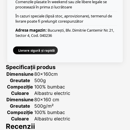
Comenzile plasate în weekend sau zile libere legale se
procesează în prima zi lucrătoare
În cazuri speciale (lipsă stoc, aprovizionare), termenul de
livrare poate fi prelungit corespunzător
Adresa magazin:
București, Blv. Dimitrie Cantemir Nr. 21,
Sector 4, Cod. 040236
Livrare sigură și rapidă
Specificații produs
Dimensiune
80x160cm
Greutate
500g
Compoziție
100% bumbac
Culoare
Albastru electric
Dimensiune
80x160 cm
Greutate
500g/m²
Compoziție
100% bumbac
Culoare
Albastru electric
Recenzii