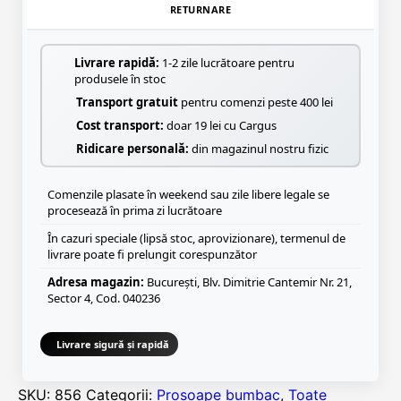
RETURNARE
Livrare rapidă:
1-2 zile lucrătoare pentru
produsele în stoc
Transport gratuit
pentru comenzi peste 400 lei
Cost transport:
doar 19 lei cu Cargus
Ridicare personală:
din magazinul nostru fizic
Comenzile plasate în weekend sau zile libere legale se
procesează în prima zi lucrătoare
În cazuri speciale (lipsă stoc, aprovizionare), termenul de
livrare poate fi prelungit corespunzător
Adresa magazin:
București, Blv. Dimitrie Cantemir Nr. 21,
Sector 4, Cod. 040236
Livrare sigură și rapidă
SKU:
856
Categorii:
Prosoape bumbac
,
Toate