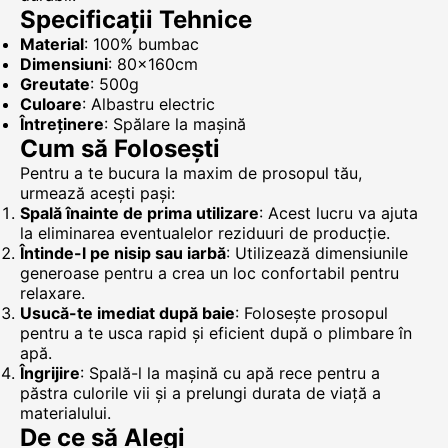
Specificații Tehnice
Material
: 100% bumbac
Dimensiuni
: 80x160cm
Greutate
: 500g
Culoare
: Albastru electric
Întreținere
: Spălare la mașină
Cum să Folosești
Pentru a te bucura la maxim de prosopul tău,
urmează acești pași:
Spală înainte de prima utilizare
: Acest lucru va ajuta
la eliminarea eventualelor reziduuri de producție.
Întinde-l pe nisip sau iarbă
: Utilizează dimensiunile
generoase pentru a crea un loc confortabil pentru
relaxare.
Usucă-te imediat după baie
: Folosește prosopul
pentru a te usca rapid și eficient după o plimbare în
apă.
Îngrijire
: Spală-l la mașină cu apă rece pentru a
păstra culorile vii și a prelungi durata de viață a
materialului.
De ce să Alegi