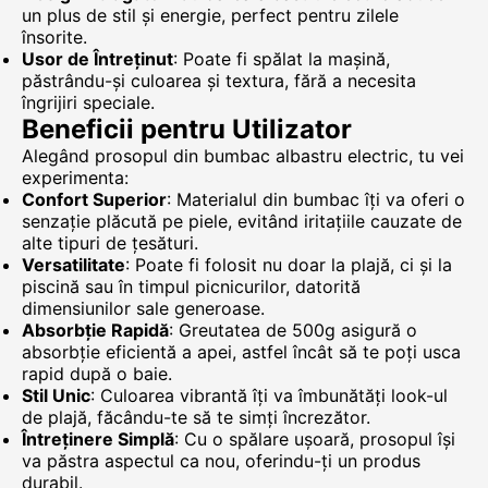
un plus de stil și energie, perfect pentru zilele
însorite.
Usor de Întreținut
: Poate fi spălat la mașină,
păstrându-și culoarea și textura, fără a necesita
îngrijiri speciale.
Beneficii pentru Utilizator
Alegând prosopul din bumbac albastru electric, tu vei
experimenta:
Confort Superior
: Materialul din bumbac îți va oferi o
senzație plăcută pe piele, evitând iritațiile cauzate de
alte tipuri de țesături.
Versatilitate
: Poate fi folosit nu doar la plajă, ci și la
piscină sau în timpul picnicurilor, datorită
dimensiunilor sale generoase.
Absorbție Rapidă
: Greutatea de 500g asigură o
absorbție eficientă a apei, astfel încât să te poți usca
rapid după o baie.
Stil Unic
: Culoarea vibrantă îți va îmbunătăți look-ul
de plajă, făcându-te să te simți încrezător.
Întreținere Simplă
: Cu o spălare ușoară, prosopul își
va păstra aspectul ca nou, oferindu-ți un produs
durabil.