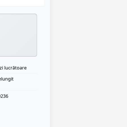
zi lucrătoare
elungit
0236