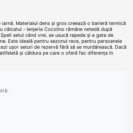
de iarnă. Materialul dens și gros creează o barieră termică
 cu călcatul - lenjeria Cocolino rămâne netedă după
. Speli setul când vrei, se usucă repede și e gata de
 tine. Este ideală pentru sezonul rece, pentru persoanele
tezi ușor seturi de rezervă fără să se murdărească. Dacă
atifelată și căldura pe care o oferă fac diferența în
tră: