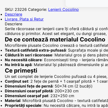
SKU:
23226
Categorie:
Lenjerii Cocolino
Descriere
Livrare, Plata si Retur
Descriere
Serile răcoroase cer lenjerii care îți oferă căldură și c
călduros și primitor. Acest set elegant, cu dungi groase, 
De ce contează materialul Cocolino
Microfibrele plusate Cocolino creează o textură catifela
Textură catifelată extra-pufoasă
: Suprafața moale și den
Căldură în seri răcoroase
: Materialul gros și dens păst
Nu necesită călcare
: Economisești timp - lenjeria rămân
Nu intră la apă
: Materialul își păstrează dimensiunile și 
Ce primești
Un set complet de lenjerie Cocolino pufoasă cu 4 piese,
Conținut set
: 2 fețe de pernă + 1 cearșaf pilotă + 1 cea
Dimensiuni fețe de pernă
: 50x74 cm (2 bucăți)
Dimensiuni cearșaf pilotă
: 200x230 cm
Dimensiuni cearșaf pat
: 232x250 cm
Material
: Microfibră plusată Cocolino - textură catifelat
Proprietăți speciale
: Nu necesită călcare, nu intră la ap