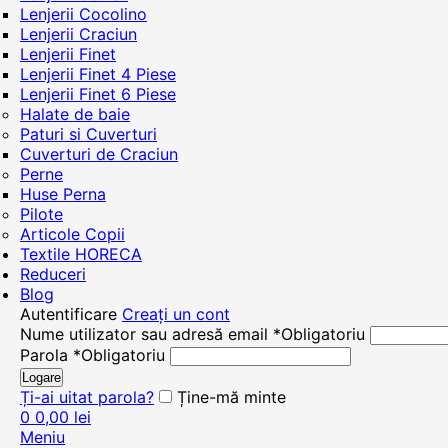
Lenjerii Cocolino
Lenjerii Craciun
Lenjerii Finet
Lenjerii Finet 4 Piese
Lenjerii Finet 6 Piese
Halate de baie
Paturi si Cuverturi
Cuverturi de Craciun
Perne
Huse Perna
Pilote
Articole Copii
Textile HORECA
Reduceri
Blog
Autentificare
Creați un cont
Nume utilizator sau adresă email
*
Obligatoriu
Parola
*
Obligatoriu
Logare
Ți-ai uitat parola?
Ține-mă minte
0
0,00
lei
Meniu