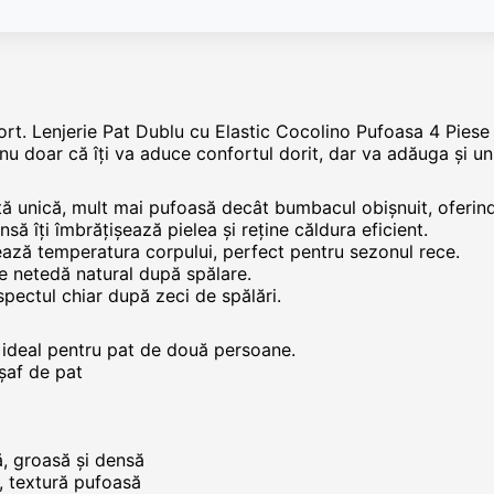
onfort. Lenjerie Pat Dublu cu Elastic Cocolino Pufoasa 4 Pies
nu doar că îți va aduce confortul dorit, dar va adăuga și un 
tă unică, mult mai pufoasă decât bumbacul obișnuit, oferind 
să îți îmbrățișează pielea și reține căldura eficient.
rează temperatura corpului, perfect pentru sezonul rece.
e netedă natural după spălare.
aspectul chiar după zeci de spălări.
 ideal pentru pat de două persoane.
rșaf de pat
ă, groasă și densă
ă, textură pufoasă