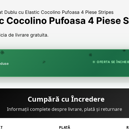
at Dublu cu Elastic Cocolino Pufoasa 4 Piese Stripes
ic Cocolino Pufoasa 4 Piese S
ia de livrare gratuita.
🏵
🌸
🌸
☀️ OFERTA SE ÎNCHEIE
roduse
🌿
Cumpără cu Încredere
Informații complete despre livrare, plată și returnare
RT
PLATĂ
R