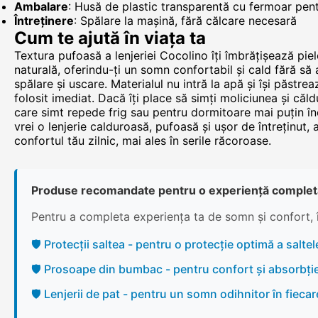
Ambalare
: Husă de plastic transparentă cu fermoar pent
Întreținere
: Spălare la mașină, fără călcare necesară
Cum te ajută în viața ta
Textura pufoasă a lenjeriei Cocolino îți îmbrățișează piel
naturală, oferindu-ți un somn confortabil și cald fără s
spălare și uscare. Materialul nu intră la apă și își păstre
folosit imediat. Dacă îți place să simți moliciunea și căl
care simt repede frig sau pentru dormitoare mai puțin în
vrei o lenjerie calduroasă, pufoasă și ușor de întreținut,
confortul tău zilnic, mai ales în serile răcoroase.
Produse recomandate pentru o experiență complet
Pentru a completa experiența ta de somn și confort, 
🛡️ Protecții saltea - pentru o protecție optimă a saltele
🛡️ Prosoape din bumbac - pentru confort și absorbți
🛡️ Lenjerii de pat - pentru un somn odihnitor în fieca