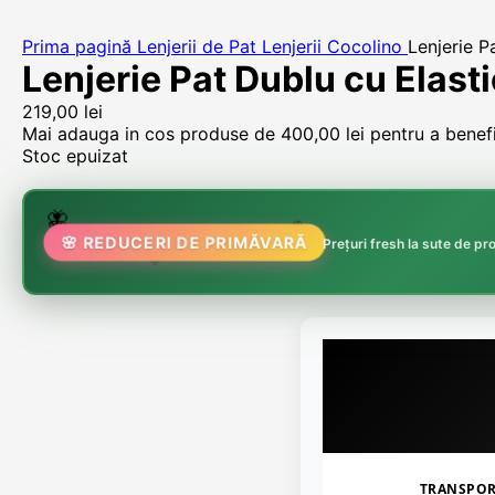
Prima pagină
Lenjerii de Pat
Lenjerii Cocolino
Lenjerie P
Lenjerie Pat Dublu cu Elast
219,00
lei
Mai adauga in cos produse de
400,00
lei
pentru a benefic
Stoc epuizat
🌷
🦋
🏵️
🌸 REDUCERI DE PRIMĂVARĂ
Prețuri fresh la sute de p
🌸
TRANSPO