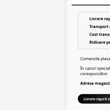
Livrare ra
Transport 
Cost trans
Ridicare p
Comenzile plasat
În cazuri specia
corespunzător
Adresa magazi
Livrare sigură ș