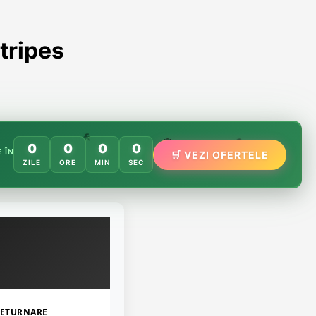
tripes
🌸
️
🌿
0
0
0
0
🏵️
 ÎN
🛒 VEZI OFERTELE
ZILE
ORE
MIN
SEC
ETURNARE