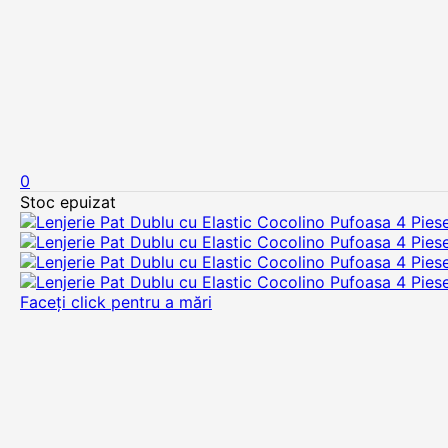
0
Stoc epuizat
Faceți click pentru a mări