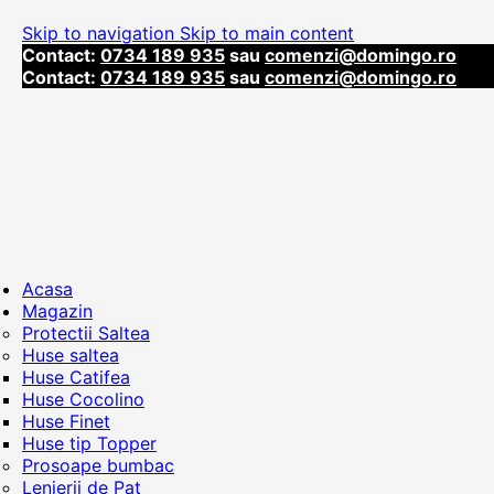
Skip to navigation
Skip to main content
Contact:
0734 189 935
sau
comenzi@domingo.ro
Contact:
0734 189 935
sau
comenzi@domingo.ro
Acasa
Magazin
Protectii Saltea
Huse saltea
Huse Catifea
Huse Cocolino
Huse Finet
Huse tip Topper
Prosoape bumbac
Lenjerii de Pat