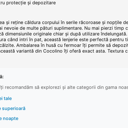
ru protecție și depozitare
ea și reține căldura corpului în serile răcoroase și nopțile 
ă ai nevoie de multe pături suplimentare. Nu mai pierzi timp
ază dimensiunile originale chiar și după utilizare îndelungată
dura când intri în pat, această lenjerie este perfectă pentru
călzite. Ambalarea în husă cu fermoar îți permite să depozi
 această variantă din Cocolino îți oferă exact asta. Textura c
ă:
îți recomandăm să explorezi și alte categorii din gama noas
i tale
e superioară
re noapte