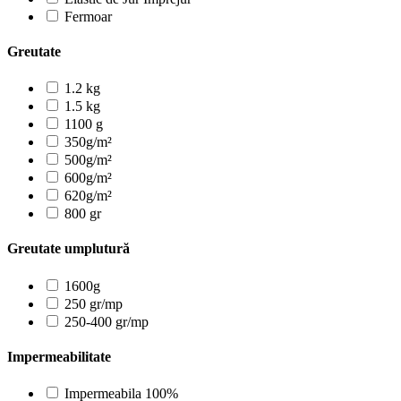
Fermoar
Greutate
1.2 kg
1.5 kg
1100 g
350g/m²
500g/m²
600g/m²
620g/m²
800 gr
Greutate umplutură
1600g
250 gr/mp
250-400 gr/mp
Impermeabilitate
Impermeabila 100%