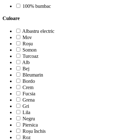
100% bumbac
Culoare
Albastru electric
Mov
Roșu
Somon
Turcoaz
Alb
Bej
Bleumarin
Bordo
Crem
Fucsia
Grena
Gri
Lila
Negru
Piersica
Roșu închis
Roz