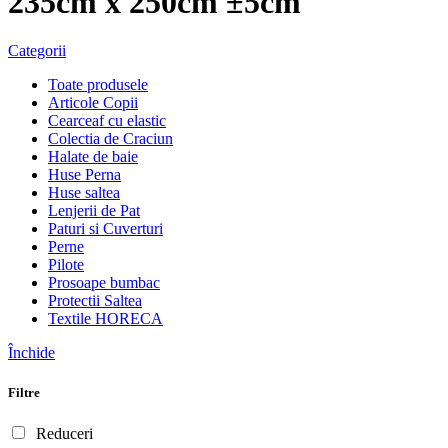
235cm x 250cm ±5cm
Categorii
Toate produsele
Articole Copii
Cearceaf cu elastic
Colectia de Craciun
Halate de baie
Huse Perna
Huse saltea
Lenjerii de Pat
Paturi si Cuverturi
Perne
Pilote
Prosoape bumbac
Protectii Saltea
Textile HORECA
Închide
Filtre
Reduceri