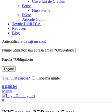
Cuverturi de Craciun
Perne
Huse Perna
Pilote
Articole Copii
Textile HORECA
Reduceri
Blog
Autentificare
Creați un cont
Nume utilizator sau adresă email
*
Obligatoriu
Parola
*
Obligatoriu
Logare
Ți-ai uitat parola?
Ține-mă minte
0
0,00
lei
Meniu
0