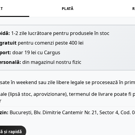
RT
PLATĂ
R
pidă:
1-2 zile lucrătoare pentru produsele în stoc
gratuit
pentru comenzi peste 400 lei
port:
doar 19 lei cu Cargus
ersonală:
din magazinul nostru fizic
ate în weekend sau zile libere legale se procesează în prim
iale (lipsă stoc, aprovizionare), termenul de livrare poate fi 
r
zin:
București, Blv. Dimitrie Cantemir Nr. 21, Sector 4, Cod. 
ă și rapidă