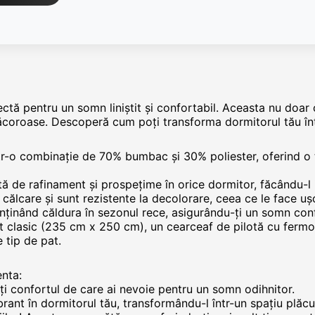
ectă pentru un somn liniștit și confortabil. Aceasta nu doar
 răcoroase. Descoperă cum poți transforma dormitorul tău înt
intr-o combinație de 70% bumbac și 30% poliester, oferind o
tă de rafinament și prospețime în orice dormitor, făcându-l 
ă călcare și sunt rezistente la decolorare, ceea ce le face ușo
menținând căldura în sezonul rece, asigurându-ți un somn conf
at clasic (235 cm x 250 cm), un cearceaf de pilotă cu ferm
 tip de pat.
enta:
mți confortul de care ai nevoie pentru un somn odihnitor.
brant în dormitorul tău, transformându-l într-un spațiu plăcut