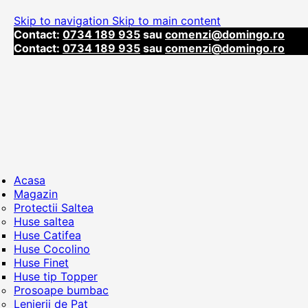
Skip to navigation
Skip to main content
Contact:
0734 189 935
sau
comenzi@domingo.ro
Contact:
0734 189 935
sau
comenzi@domingo.ro
Acasa
Magazin
Protectii Saltea
Huse saltea
Huse Catifea
Huse Cocolino
Huse Finet
Huse tip Topper
Prosoape bumbac
Lenjerii de Pat