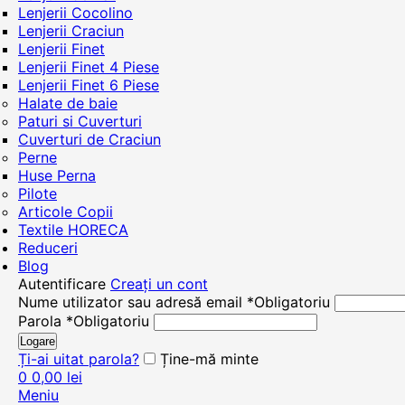
Lenjerii Cocolino
Lenjerii Craciun
Lenjerii Finet
Lenjerii Finet 4 Piese
Lenjerii Finet 6 Piese
Halate de baie
Paturi si Cuverturi
Cuverturi de Craciun
Perne
Huse Perna
Pilote
Articole Copii
Textile HORECA
Reduceri
Blog
Autentificare
Creați un cont
Nume utilizator sau adresă email
*
Obligatoriu
Parola
*
Obligatoriu
Logare
Ți-ai uitat parola?
Ține-mă minte
0
0,00
lei
Meniu