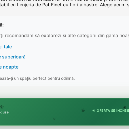
tabil cu Lenjeria de Pat Finet cu flori albastre. Alege acum
ă:
îți recomandăm să explorezi și alte categorii din gama noas
i tale
e superioară
re noapte
ază-ți un spațiu perfect pentru odihnă.

☀️ OFERTA SE ÎNCHEIE
🏵️
roduse
🌸
🌿