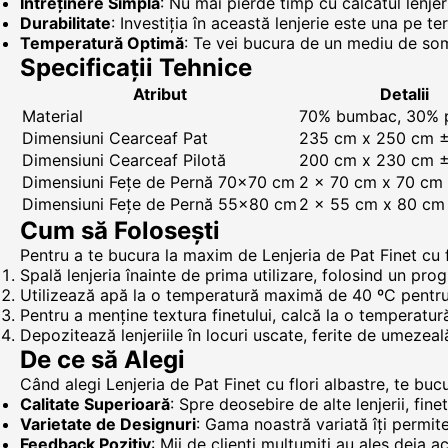
Întreținere Simplă
: Nu mai pierde timp cu călcatul lenjer
Durabilitate
: Investiția în această lenjerie este una pe te
Temperatură Optimă
: Te vei bucura de un mediu de som
Specificații Tehnice
Atribut
Detalii
Material
70% bumbac, 30% p
Dimensiuni Cearceaf Pat
235 cm x 250 cm 
Dimensiuni Cearceaf Pilotă
200 cm x 230 cm 
Dimensiuni Fețe de Pernă 70x70 cm
2 x 70 cm x 70 cm
Dimensiuni Fețe de Pernă 55x80 cm
2 x 55 cm x 80 cm
Cum să Folosești
Pentru a te bucura la maxim de Lenjeria de Pat Finet cu f
Spală lenjeria înainte de prima utilizare, folosind un pro
Utilizează apă la o temperatură maximă de 40 ºC pentru s
Pentru a menține textura finetului, calcă la o temperat
Depozitează lenjeriile în locuri uscate, ferite de umezeal
De ce să Alegi
Când alegi Lenjeria de Pat Finet cu flori albastre, te bucu
Calitate Superioară
: Spre deosebire de alte lenjerii, fin
Varietate de Designuri
: Gama noastră variată îți permite 
Feedback Pozitiv
: Mii de clienți mulțumiți au ales deja a