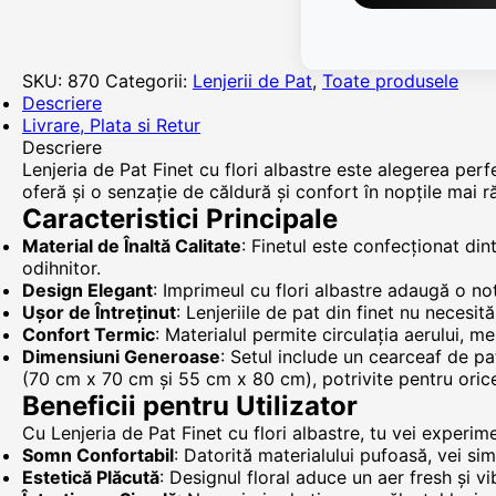
SKU:
870
Categorii:
Lenjerii de Pat
,
Toate produsele
Descriere
Livrare, Plata si Retur
Descriere
Lenjeria de Pat Finet cu flori albastre este alegerea perf
oferă și o senzație de căldură și confort în nopțile mai
Caracteristici Principale
Material de Înaltă Calitate
: Finetul este confecționat d
odihnitor.
Design Elegant
: Imprimeul cu flori albastre adaugă o no
Ușor de Întreținut
: Lenjeriile de pat din finet nu necesit
Confort Termic
: Materialul permite circulația aerului, 
Dimensiuni Generoase
: Setul include un cearceaf de p
(70 cm x 70 cm și 55 cm x 80 cm), potrivite pentru orice
Beneficii pentru Utilizator
Cu Lenjeria de Pat Finet cu flori albastre, tu vei experim
Somn Confortabil
: Datorită materialului pufoasă, vei si
Estetică Plăcută
: Designul floral aduce un aer fresh și vi