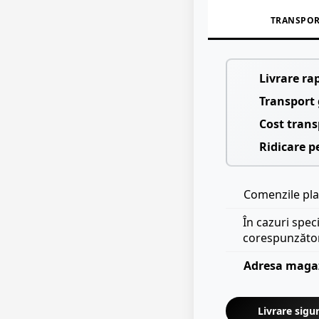
TRANSPO
Livrare ra
Transport 
Cost trans
Ridicare p
Comenzile plas
În cazuri spec
corespunzăto
Adresa maga
Livrare sigur