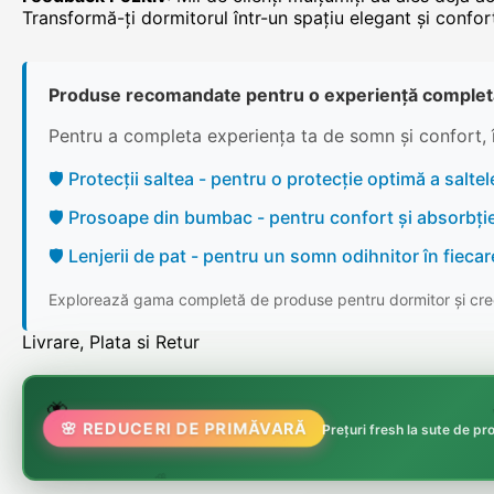
Transformă-ți dormitorul într-un spațiu elegant și confor
Produse recomandate pentru o experiență complet
Pentru a completa experiența ta de somn și confort, 
🛡️ Protecții saltea - pentru o protecție optimă a saltele
🛡️ Prosoape din bumbac - pentru confort și absorbți
🛡️ Lenjerii de pat - pentru un somn odihnitor în fieca
Explorează gama completă de produse pentru dormitor și cree
Livrare, Plata si Retur
🌸
🌷
🦋

🌸 REDUCERI DE PRIMĂVARĂ
Prețuri fresh la sute de p
🏵️