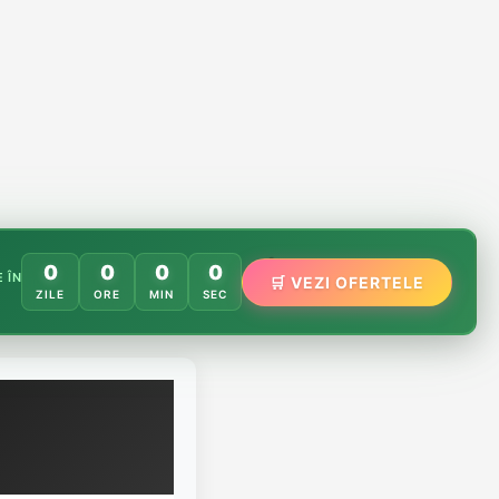
0
0
0
0
 ÎN
🌸
🛒 VEZI OFERTELE
🌿
ZILE
ORE
MIN
SEC
🏵️