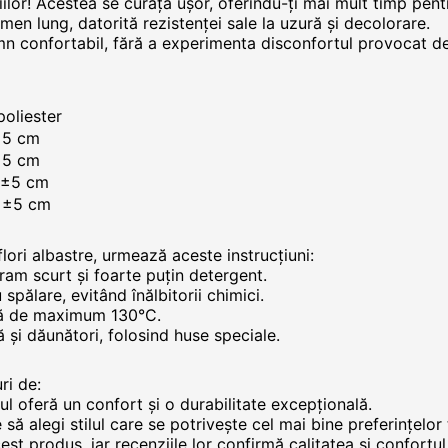
iilor! Acestea se curăță ușor, oferindu-ți mai mult timp pentr
rmen lung, datorită rezistenței sale la uzură și decolorare.
n confortabil, fără a experimenta disconfortul provocat de
oliester
±5 cm
±5 cm
 ±5 cm
 ±5 cm
lori albastre, urmează aceste instrucțiuni:
gram scurt și foarte puțin detergent.
pălare, evitând înălbitorii chimici.
ură de maximum 130°C.
ă și dăunători, folosind huse speciale.
ri de:
etul oferă un confort și o durabilitate excepțională.
să alegi stilul care se potrivește cel mai bine preferințelor 
cest produs, iar recenziile lor confirmă calitatea și confortul 