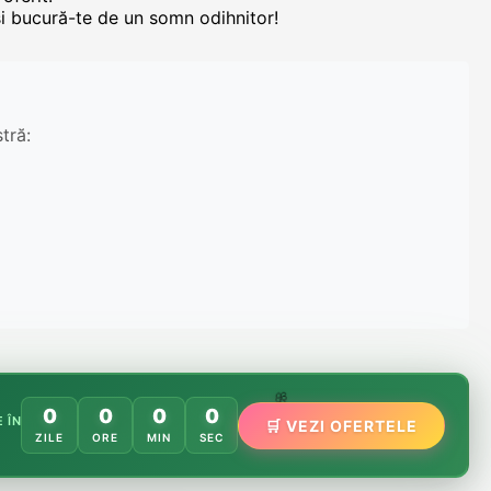
 și bucură-te de un somn odihnitor!
tră:
🌸
0
0
0
0
 ÎN
🛒 VEZI OFERTELE
🌿
🏵️
ZILE
ORE
MIN
SEC