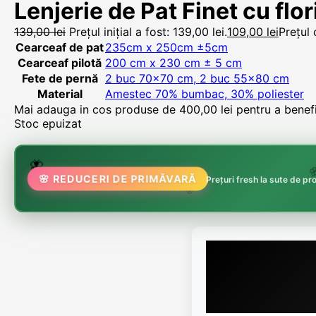
Lenjerie de Pat Finet cu flor
139,00
lei
Prețul inițial a fost: 139,00 lei.
109,00
lei
Prețul 
Cearceaf de pat
235cm x 250cm ±5cm
Cearceaf pilotă
200 cm x 230 cm ± 5 cm
Fete de pernă
2 buc 70×70 cm, 2 buc 55×80 cm
Material
Amestec 70% bumbac, 30% poliester
Mai adauga in cos produse de
400,00
lei
pentru a benefic
Stoc epuizat
🌸
🌷
🦋
🌸
🌸 REDUCERI DE PRIMĂVARĂ
Prețuri fresh la sute de p
🏵️