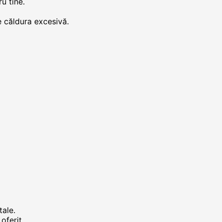
u tine.
 căldura excesivă.
tale.
oferit.