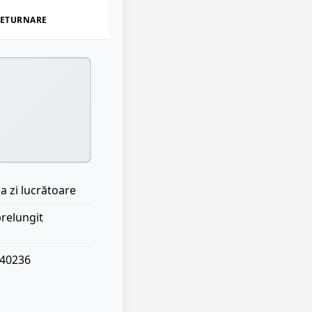
ETURNARE
a zi lucrătoare
prelungit
040236