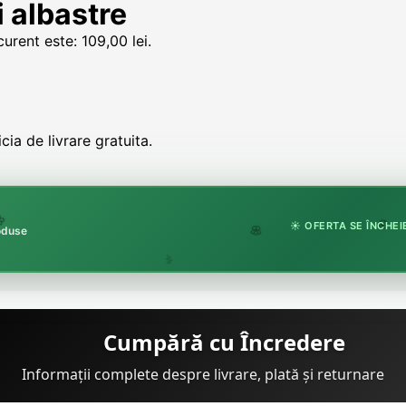
i albastre
curent este: 109,00 lei.
ia de livrare gratuita.
☀️ OFERTA SE ÎNCHEIE
roduse
🏵️
🌸
🌿
Cumpără cu Încredere
Informații complete despre livrare, plată și returnare