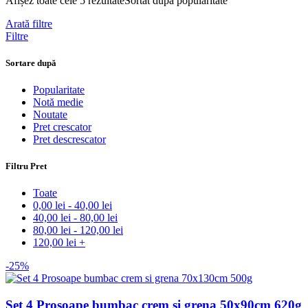
Afișez toate cele 5 rezultate
Sortat după popularitate
Arată filtre
Filtre
Sortare după
Popularitate
Notă medie
Noutate
Pret crescator
Pret descrescator
Filtru Pret
Toate
0,00
lei
-
40,00
lei
40,00
lei
-
80,00
lei
80,00
lei
-
120,00
lei
120,00
lei
+
-25%
Set 4 Prosoape bumbac crem si grena 50x90cm 620g