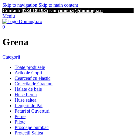
Skip to navigation
Skip to main content
Contact:
0734 189 935
sau
comenzi@domingo.ro
Meniu
0
Grena
Categorii
Toate produsele
Articole Copii
Cearceaf cu elastic
Colectia de Craciun
Halate de baie
Huse Perna
Huse saltea
Lenjerii de Pat
Paturi si Cuverturi
Perne
Pilote
Prosoape bumbac
Protectii Saltea