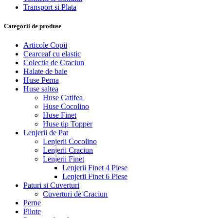
Transport si Plata
Categorii de produse
Articole Copii
Cearceaf cu elastic
Colectia de Craciun
Halate de baie
Huse Perna
Huse saltea
Huse Catifea
Huse Cocolino
Huse Finet
Huse tip Topper
Lenjerii de Pat
Lenjerii Cocolino
Lenjerii Craciun
Lenjerii Finet
Lenjerii Finet 4 Piese
Lenjerii Finet 6 Piese
Paturi si Cuverturi
Cuverturi de Craciun
Perne
Pilote