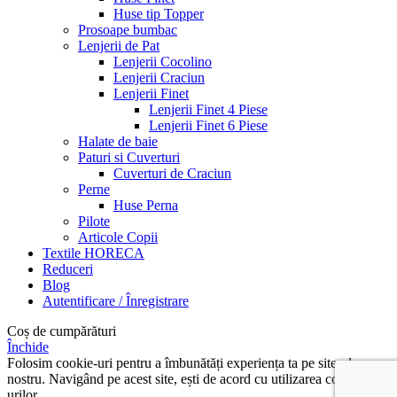
Huse tip Topper
Prosoape bumbac
Lenjerii de Pat
Lenjerii Cocolino
Lenjerii Craciun
Lenjerii Finet
Lenjerii Finet 4 Piese
Lenjerii Finet 6 Piese
Halate de baie
Paturi si Cuverturi
Cuverturi de Craciun
Perne
Huse Perna
Pilote
Articole Copii
Textile HORECA
Reduceri
Blog
Autentificare / Înregistrare
Coș de cumpărături
Închide
Folosim cookie-uri pentru a îmbunătăți experiența ta pe site-ul
nostru. Navigând pe acest site, ești de acord cu utilizarea cookie-
urilor.