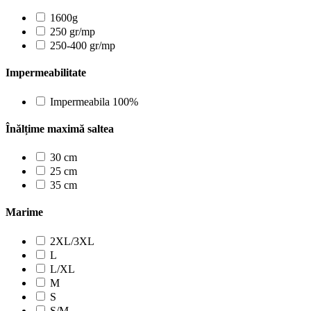
1600g
250 gr/mp
250-400 gr/mp
Impermeabilitate
Impermeabila 100%
Înălțime maximă saltea
30 cm
25 cm
35 cm
Marime
2XL/3XL
L
L/XL
M
S
S/M