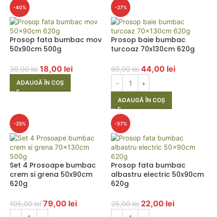
-40%
-27%
Prosop fata bumbac mov
Prosop baie bumbac
50x90cm 500g
turcoaz 70x130cm 620g
18,00
lei
44,00
lei
30,00
lei
60,00
lei
ADAUGĂ ÎN COȘ
ADAUGĂ ÎN COȘ
-25%
-37%
Set 4 Prosoape bumbac
Prosop fata bumbac
crem si grena 50x90cm
albastru electric 50x90cm
620g
620g
79,00
lei
22,00
lei
105,00
lei
35,00
lei