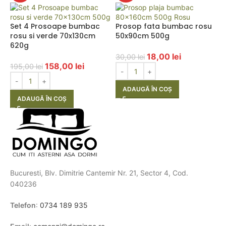
Set 4 Prosoape bumbac
Prosop fata bumbac rosu
rosu si verde 70x130cm
50x90cm 500g
620g
18,00
lei
30,00
lei
158,00
lei
195,00
lei
ADAUGĂ ÎN COȘ
ADAUGĂ ÎN COȘ
Bucuresti, Blv. Dimitrie Cantemir Nr. 21, Sector 4, Cod.
040236
Telefon
:
0734 189 935