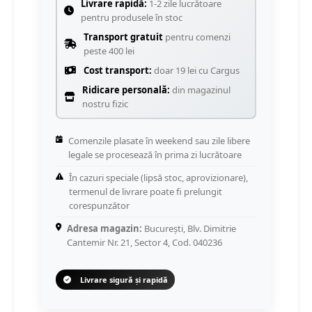
Livrare rapidă:
1-2 zile lucrătoare
pentru produsele în stoc
Transport gratuit
pentru comenzi
peste 400 lei
Cost transport:
doar 19 lei cu Cargus
Ridicare personală:
din magazinul
nostru fizic
Comenzile plasate în weekend sau zile libere
legale se procesează în prima zi lucrătoare
În cazuri speciale (lipsă stoc, aprovizionare),
termenul de livrare poate fi prelungit
corespunzător
Adresa magazin:
București, Blv. Dimitrie
Cantemir Nr. 21, Sector 4, Cod. 040236
Livrare sigură și rapidă