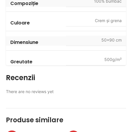
100% bumbac
Compoziție
Crem și grena
Culoare
50x90 cm
Dimensiune
500g/m²
Greutate
Recenzii
There are no reviews yet
Produse similare