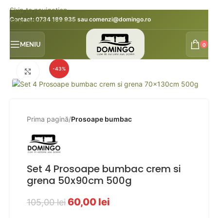
Skip to navigation
Contact:
0734 189 935
sau
comenzi@domingo.ro
Skip to main content
MENIU
0
-43%
Faceți click pentru a mări
Prima pagină
Prosoape bumbac
Set 4 Prosoape bumbac crem si
grena 50x90cm 500g
60,00
lei
105,00
lei