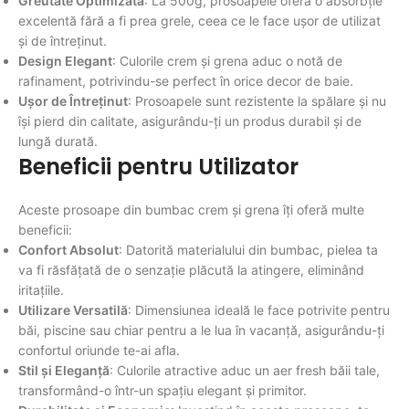
Greutate Optimizată
: La 500g, prosoapele oferă o absorbție
excelentă fără a fi prea grele, ceea ce le face ușor de utilizat
și de întreținut.
Design Elegant
: Culorile crem și grena aduc o notă de
rafinament, potrivindu-se perfect în orice decor de baie.
Ușor de Întreținut
: Prosoapele sunt rezistente la spălare și nu
își pierd din calitate, asigurându-ți un produs durabil și de
lungă durată.
Beneficii pentru Utilizator
Aceste prosoape din bumbac crem și grena îți oferă multe
beneficii:
Confort Absolut
: Datorită materialului din bumbac, pielea ta
va fi răsfățată de o senzație plăcută la atingere, eliminând
iritațiile.
Utilizare Versatilă
: Dimensiunea ideală le face potrivite pentru
băi, piscine sau chiar pentru a le lua în vacanță, asigurându-ți
confortul oriunde te-ai afla.
Stil și Eleganță
: Culorile atractive aduc un aer fresh băii tale,
transformând-o într-un spațiu elegant și primitor.