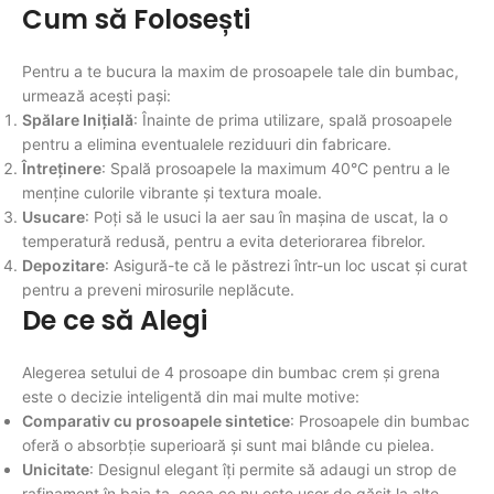
Cum să Folosești
Pentru a te bucura la maxim de prosoapele tale din bumbac,
urmează acești pași:
Spălare Inițială
: Înainte de prima utilizare, spală prosoapele
pentru a elimina eventualele reziduuri din fabricare.
Întreținere
: Spală prosoapele la maximum 40°C pentru a le
menține culorile vibrante și textura moale.
Usucare
: Poți să le usuci la aer sau în mașina de uscat, la o
temperatură redusă, pentru a evita deteriorarea fibrelor.
Depozitare
: Asigură-te că le păstrezi într-un loc uscat și curat
pentru a preveni mirosurile neplăcute.
De ce să Alegi
Alegerea setului de 4 prosoape din bumbac crem și grena
este o decizie inteligentă din mai multe motive:
Comparativ cu prosoapele sintetice
: Prosoapele din bumbac
oferă o absorbție superioară și sunt mai blânde cu pielea.
Unicitate
: Designul elegant îți permite să adaugi un strop de
rafinament în baia ta, ceea ce nu este ușor de găsit la alte