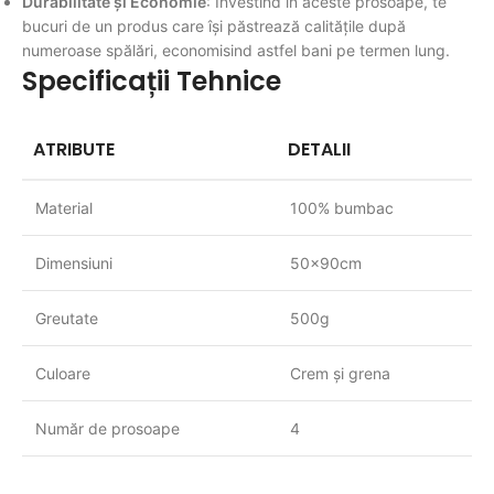
Durabilitate și Economie
: Investind în aceste prosoape, te
bucuri de un produs care își păstrează calitățile după
numeroase spălări, economisind astfel bani pe termen lung.
Specificații Tehnice
ATRIBUTE
DETALII
Material
100% bumbac
Dimensiuni
50x90cm
Greutate
500g
Culoare
Crem și grena
Număr de prosoape
4