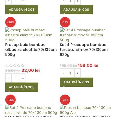
ADAUGĂ ÎN COȘ
ADAUGĂ ÎN COȘ
-36%
-19%
Prosop baie bumbac
Set 4 Prosoape bumbac
albastru electric 70x130cm
turcoaz si mov 70x130cm
500g
620g
158,00
lei
195,00
lei
32,00
lei
50,00
lei
ADAUGĂ ÎN COȘ
ADAUGĂ ÎN COȘ
-25%
-36%