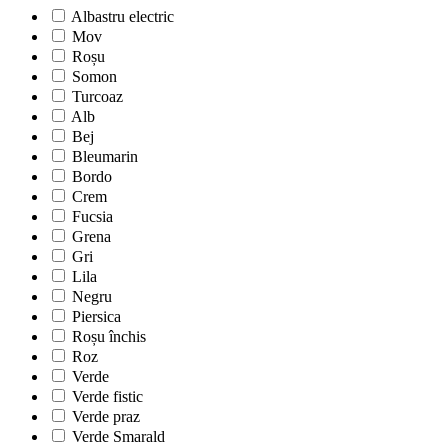
Albastru electric
Mov
Roșu
Somon
Turcoaz
Alb
Bej
Bleumarin
Bordo
Crem
Fucsia
Grena
Gri
Lila
Negru
Piersica
Roșu închis
Roz
Verde
Verde fistic
Verde praz
Verde Smarald