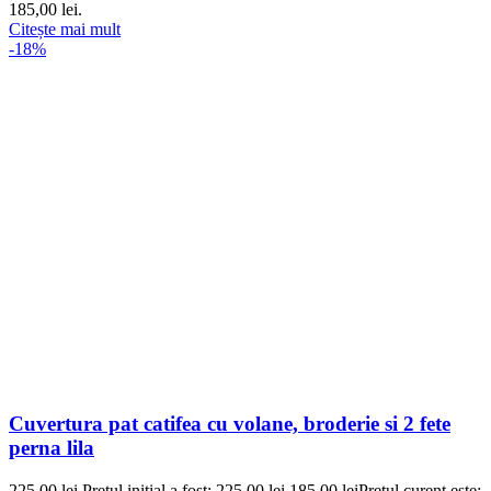
185,00 lei.
Citește mai mult
-18%
Cuvertura pat catifea cu volane, broderie si 2 fete
perna lila
225,00
lei
Prețul inițial a fost: 225,00 lei.
185,00
lei
Prețul curent este: