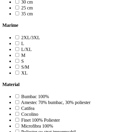
30 cm
25 cm
35 cm
Marime
2XL/3XL
L
L/XL
M
S
S/M
XL
Material
Bumbac 100%
Amestec 70% bumbac, 30% poliester
Catifea
Cocolino
Finet 100% Poliester
Microfibra 100%
Poliester cu strat impermeabil