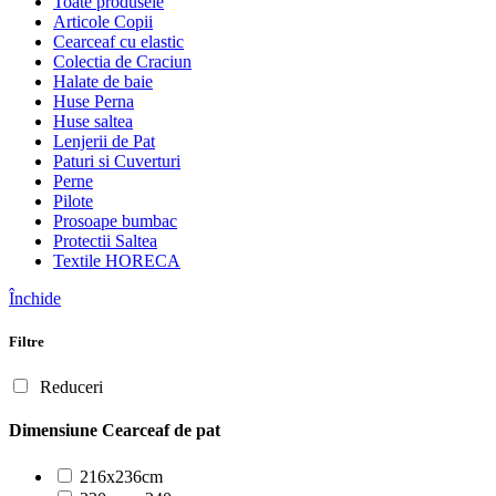
Toate produsele
Articole Copii
Cearceaf cu elastic
Colectia de Craciun
Halate de baie
Huse Perna
Huse saltea
Lenjerii de Pat
Paturi si Cuverturi
Perne
Pilote
Prosoape bumbac
Protectii Saltea
Textile HORECA
Închide
Filtre
Reduceri
Dimensiune Cearceaf de pat
216x236cm