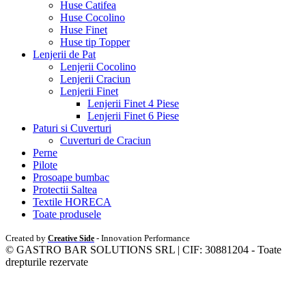
Huse Catifea
Huse Cocolino
Huse Finet
Huse tip Topper
Lenjerii de Pat
Lenjerii Cocolino
Lenjerii Craciun
Lenjerii Finet
Lenjerii Finet 4 Piese
Lenjerii Finet 6 Piese
Paturi si Cuverturi
Cuverturi de Craciun
Perne
Pilote
Prosoape bumbac
Protectii Saltea
Textile HORECA
Toate produsele
Created by
- Innovation Performance
Creative Side
© GASTRO BAR SOLUTIONS SRL | CIF: 30881204 - Toate
drepturile rezervate