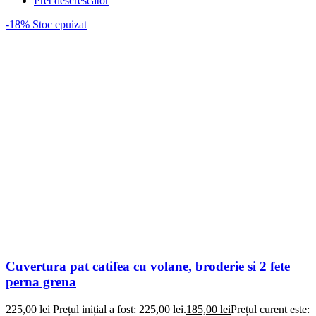
Pret descrescator
-18%
Stoc epuizat
Cuvertura pat catifea cu volane, broderie si 2 fete
perna grena
225,00
lei
Prețul inițial a fost: 225,00 lei.
185,00
lei
Prețul curent este: