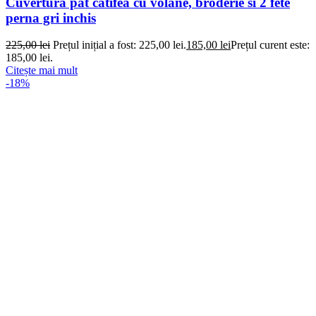
Cuvertura pat catifea cu volane, broderie si 2 fete
perna gri inchis
225,00
lei
Prețul inițial a fost: 225,00 lei.
185,00
lei
Prețul curent este:
185,00 lei.
Citește mai mult
-18%