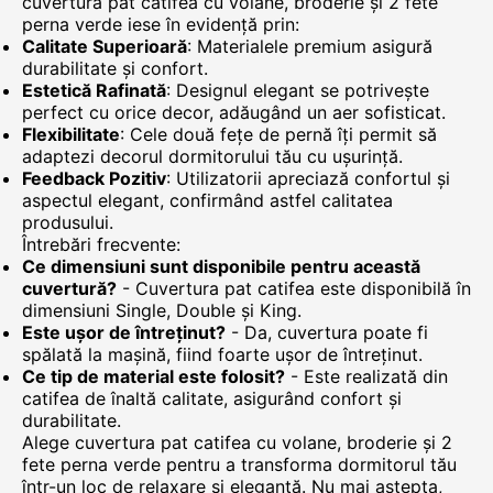
cuvertura pat catifea cu volane, broderie și 2 fete
perna verde iese în evidență prin:
Calitate Superioară
: Materialele premium asigură
durabilitate și confort.
Estetică Rafinată
: Designul elegant se potrivește
perfect cu orice decor, adăugând un aer sofisticat.
Flexibilitate
: Cele două fețe de pernă îți permit să
adaptezi decorul dormitorului tău cu ușurință.
Feedback Pozitiv
: Utilizatorii apreciază confortul și
aspectul elegant, confirmând astfel calitatea
produsului.
Întrebări frecvente:
Ce dimensiuni sunt disponibile pentru această
cuvertură?
- Cuvertura pat catifea este disponibilă în
dimensiuni Single, Double și King.
Este ușor de întreținut?
- Da, cuvertura poate fi
spălată la mașină, fiind foarte ușor de întreținut.
Ce tip de material este folosit?
- Este realizată din
catifea de înaltă calitate, asigurând confort și
durabilitate.
Alege cuvertura pat catifea cu volane, broderie și 2
fete perna verde pentru a transforma dormitorul tău
într-un loc de relaxare și eleganță. Nu mai aștepta,