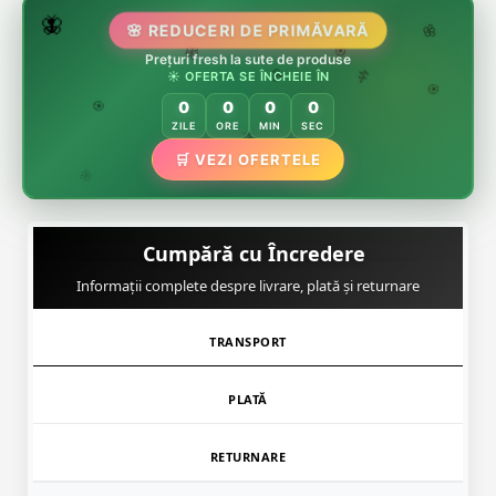
🌷
🦋
🌸 REDUCERI DE PRIMĂVARĂ
Prețuri fresh la sute de produse
🌸
🌸
☀️ OFERTA SE ÎNCHEIE ÎN
🏵️
🌿
🌸
0
0
0
0
🏵️
ZILE
ORE
MIN
SEC
🏵️
🛒 VEZI OFERTELE
🌿
Cumpără cu Încredere
Informații complete despre livrare, plată și returnare
TRANSPORT
PLATĂ
RETURNARE