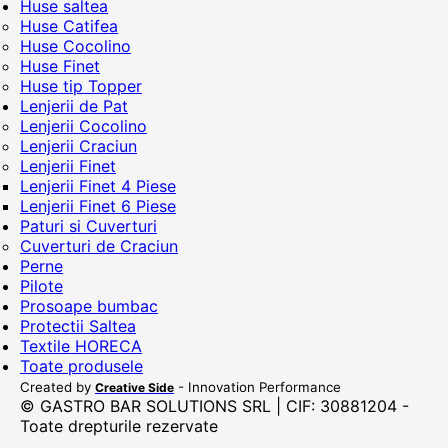
Huse saltea
Huse Catifea
Huse Cocolino
Huse Finet
Huse tip Topper
Lenjerii de Pat
Lenjerii Cocolino
Lenjerii Craciun
Lenjerii Finet
Lenjerii Finet 4 Piese
Lenjerii Finet 6 Piese
Paturi si Cuverturi
Cuverturi de Craciun
Perne
Pilote
Prosoape bumbac
Protectii Saltea
Textile HORECA
Toate produsele
Created by
- Innovation Performance
Creative Side
© GASTRO BAR SOLUTIONS SRL | CIF: 30881204 -
Toate drepturile rezervate