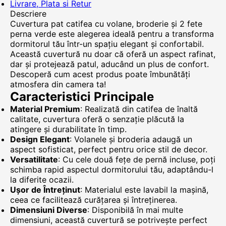
Livrare, Plata si Retur
Descriere
Cuvertura pat catifea cu volane, broderie și 2 fete
perna verde este alegerea ideală pentru a transforma
dormitorul tău într-un spațiu elegant și confortabil.
Această cuvertură nu doar că oferă un aspect rafinat,
dar și protejează patul, aducând un plus de confort.
Descoperă cum acest produs poate îmbunătăți
atmosfera din camera ta!
Caracteristici Principale
Material Premium
: Realizată din catifea de înaltă
calitate, cuvertura oferă o senzație plăcută la
atingere și durabilitate în timp.
Design Elegant
: Volanele și broderia adaugă un
aspect sofisticat, perfect pentru orice stil de decor.
Versatilitate
: Cu cele două fețe de pernă incluse, poți
schimba rapid aspectul dormitorului tău, adaptându-l
la diferite ocazii.
Ușor de Întreținut
: Materialul este lavabil la mașină,
ceea ce facilitează curățarea și întreținerea.
Dimensiuni Diverse
: Disponibilă în mai multe
dimensiuni, această cuvertură se potrivește perfect