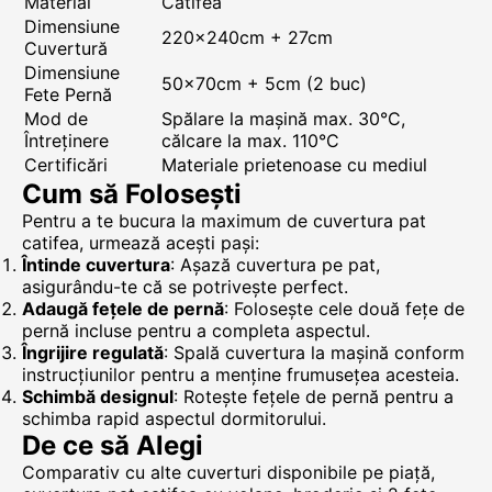
Material
Catifea
Dimensiune
220x240cm + 27cm
Cuvertură
Dimensiune
50x70cm + 5cm (2 buc)
Fete Pernă
Mod de
Spălare la mașină max. 30°C,
Întreținere
călcare la max. 110°C
Certificări
Materiale prietenoase cu mediul
Cum să Folosești
Pentru a te bucura la maximum de cuvertura pat
catifea, urmează acești pași:
Întinde cuvertura
: Așază cuvertura pe pat,
asigurându-te că se potrivește perfect.
Adaugă fețele de pernă
: Folosește cele două fețe de
pernă incluse pentru a completa aspectul.
Îngrijire regulată
: Spală cuvertura la mașină conform
instrucțiunilor pentru a menține frumusețea acesteia.
Schimbă designul
: Rotește fețele de pernă pentru a
schimba rapid aspectul dormitorului.
De ce să Alegi
Comparativ cu alte cuverturi disponibile pe piață,