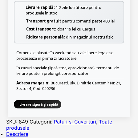
Livrare rapidă:
1-2 zile lucrătoare pentru
produsele în stoc
Transport gratuit
pentru comenzi peste 400 lei
Cost transport:
doar 19 lei cu Cargus
Ridicare personală:
din magazinul nostru fizic
Comenzile plasate în weekend sau zile libere legale se
procesează în prima zi lucrătoare
În cazuri speciale (lipsă stoc, aprovizionare), termenul de
livrare poate fi prelungit corespunzător
Adresa magazin:
București, Blv. Dimitrie Cantemir Nr. 21,
Sector 4, Cod. 040236
Livrare sigură și rapidă
SKU:
849
Categorii:
Paturi si Cuverturi
,
Toate
produsele
Descriere