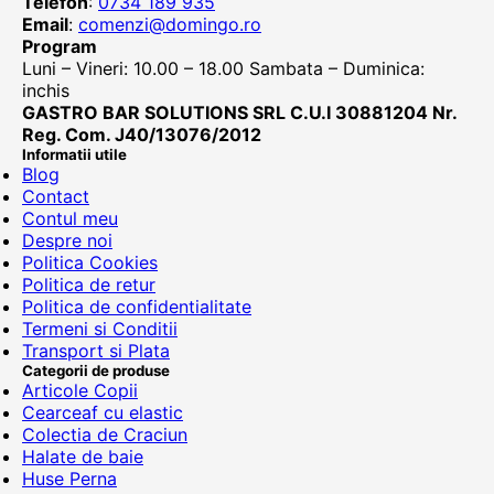
Telefon
:
0734 189 935
Email
:
comenzi@domingo.ro
Program
Luni – Vineri: 10.00 – 18.00 Sambata – Duminica:
inchis
GASTRO BAR SOLUTIONS SRL C.U.I 30881204 Nr.
Reg. Com. J40/13076/2012
Informatii utile
Blog
Contact
Contul meu
Despre noi
Politica Cookies
Politica de retur
Politica de confidentialitate
Termeni si Conditii
Transport si Plata
Categorii de produse
Articole Copii
Cearceaf cu elastic
Colectia de Craciun
Halate de baie
Huse Perna