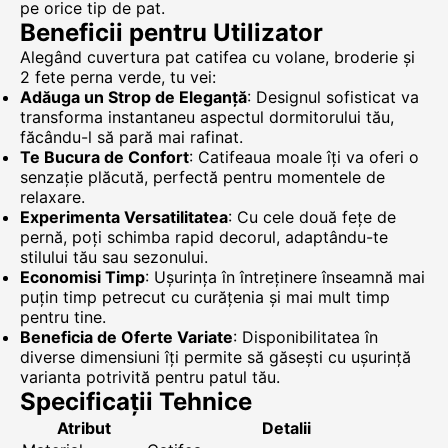
pe orice tip de pat.
Beneficii pentru Utilizator
Alegând cuvertura pat catifea cu volane, broderie și
2 fete perna verde, tu vei:
Adăuga un Strop de Eleganță
: Designul sofisticat va
transforma instantaneu aspectul dormitorului tău,
făcându-l să pară mai rafinat.
Te Bucura de Confort
: Catifeaua moale îți va oferi o
senzație plăcută, perfectă pentru momentele de
relaxare.
Experimenta Versatilitatea
: Cu cele două fețe de
pernă, poți schimba rapid decorul, adaptându-te
stilului tău sau sezonului.
Economisi Timp
: Ușurința în întreținere înseamnă mai
puțin timp petrecut cu curățenia și mai mult timp
pentru tine.
Beneficia de Oferte Variate
: Disponibilitatea în
diverse dimensiuni îți permite să găsești cu ușurință
varianta potrivită pentru patul tău.
Specificații Tehnice
Atribut
Detalii