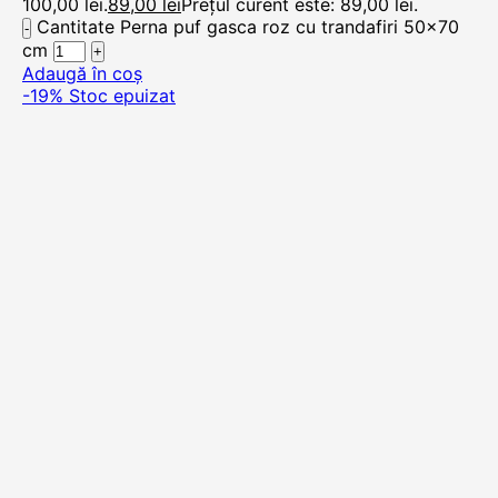
100,00 lei.
89,00
lei
Prețul curent este: 89,00 lei.
Cantitate Perna puf gasca roz cu trandafiri 50x70
cm
Adaugă în coș
-19%
Stoc epuizat