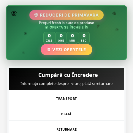
🌷
🦋
🌸 REDUCERI DE PRIMĂVARĂ
🌸
Prețuri fresh la sute de produse
🌸
🏵️
☀️ OFERTA SE ÎNCHEIE ÎN
🌸
🌿
🏵️
0
0
0
0
🏵️
ZILE
ORE
MIN
SEC
🛒 VEZI OFERTELE
🌿
🌸
Cumpără cu Încredere
Informații complete despre livrare, plată și returnare
TRANSPORT
PLATĂ
RETURNARE