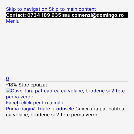
Skip to navigation
Skip to main content
Contact:
0734 189 935
sau
comenzi@domingo.ro
Meniu
0
-18%
Stoc epuizat
Faceți click pentru a mări
Prima pagină
Toate produsele
Cuvertura pat catifea
cu volane, broderie si 2 fete perna verde