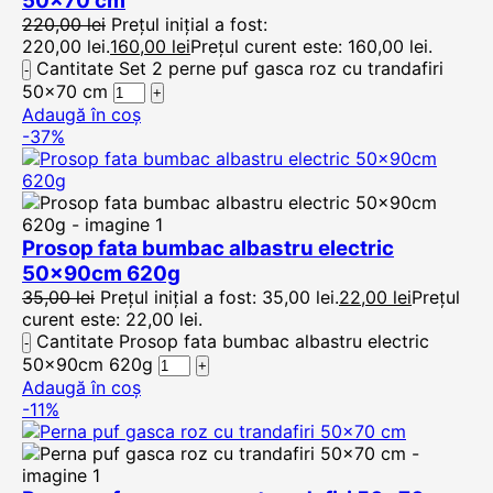
50×70 cm
220,00
lei
Prețul inițial a fost:
220,00 lei.
160,00
lei
Prețul curent este: 160,00 lei.
Cantitate Set 2 perne puf gasca roz cu trandafiri
50x70 cm
Adaugă în coș
-37%
Prosop fata bumbac albastru electric
50x90cm 620g
35,00
lei
Prețul inițial a fost: 35,00 lei.
22,00
lei
Prețul
curent este: 22,00 lei.
Cantitate Prosop fata bumbac albastru electric
50x90cm 620g
Adaugă în coș
-11%