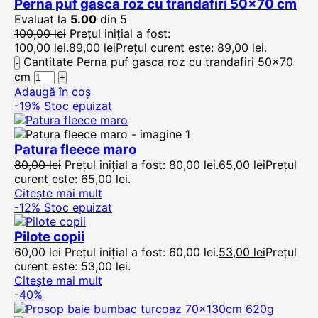
Perna puf gasca roz cu trandafiri 50×70 cm
Evaluat la
5.00
din 5
100,00
lei
Prețul inițial a fost:
100,00 lei.
89,00
lei
Prețul curent este: 89,00 lei.
Cantitate Perna puf gasca roz cu trandafiri 50x70
cm
Adaugă în coș
-19%
Stoc epuizat
Patura fleece maro
80,00
lei
Prețul inițial a fost: 80,00 lei.
65,00
lei
Prețul
curent este: 65,00 lei.
Citește mai mult
-12%
Stoc epuizat
Pilote copii
60,00
lei
Prețul inițial a fost: 60,00 lei.
53,00
lei
Prețul
curent este: 53,00 lei.
Citește mai mult
-40%