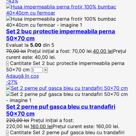
-43%
Set 2 buc protectie impermeabila perna
50×70 cm
Evaluat la
5.00
din 5
70,00
lei
Prețul inițial a fost: 70,00 lei.
40,00
lei
Prețul
curent este: 40,00 lei.
Cantitate Set 2 buc protectie impermeabila perna
50x70 cm
Adaugă în coș
-27%
Set 2 perne puf gasca bleu cu trandafiri
50×70 cm
220,00
lei
Prețul inițial a fost:
220,00 lei.
160,00
lei
Prețul curent este: 160,00 lei.
Cantitate Set 2 perne puf gasca bleu cu trandafiri