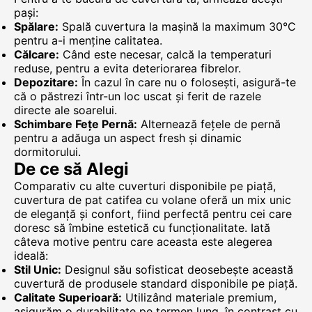
pași:
Spălare:
Spală cuvertura la mașină la maximum 30°C
pentru a-i menține calitatea.
Călcare:
Când este necesar, calcă la temperaturi
reduse, pentru a evita deteriorarea fibrelor.
Depozitare:
În cazul în care nu o folosești, asigură-te
că o păstrezi într-un loc uscat și ferit de razele
directe ale soarelui.
Schimbare Fețe Pernă:
Alternează fețele de pernă
pentru a adăuga un aspect fresh și dinamic
dormitorului.
De ce să Alegi
Comparativ cu alte cuverturi disponibile pe piață,
cuvertura de pat catifea cu volane oferă un mix unic
de eleganță și confort, fiind perfectă pentru cei care
doresc să îmbine estetică cu funcționalitate. Iată
câteva motive pentru care aceasta este alegerea
ideală:
Stil Unic:
Designul său sofisticat deosebește această
cuvertură de produsele standard disponibile pe piață.
Calitate Superioară:
Utilizând materiale premium,
asigurăm o durabilitate pe termen lung, în contrast cu