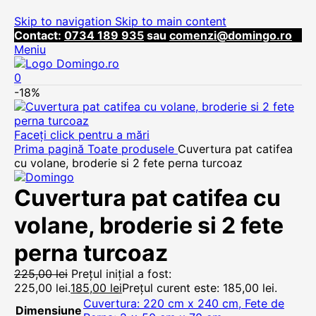
Skip to navigation
Skip to main content
Contact:
0734 189 935
sau
comenzi@domingo.ro
Meniu
0
-18%
Faceți click pentru a mări
Prima pagină
Toate produsele
Cuvertura pat catifea
cu volane, broderie si 2 fete perna turcoaz
Cuvertura pat catifea cu
volane, broderie si 2 fete
perna turcoaz
225,00
lei
Prețul inițial a fost:
225,00 lei.
185,00
lei
Prețul curent este: 185,00 lei.
Cuvertura: 220 cm x 240 cm, Fete de
Dimensiune