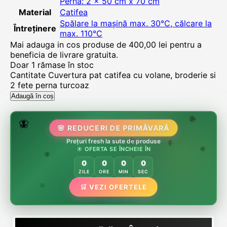
Perna: 2 x 50 cm x 70 cm
Material
Catifea
Spălare la mașină max. 30°C, călcare la
Întreținere
max. 110°C
Mai adauga in cos produse de
400,00
lei
pentru a
beneficia de livrare gratuita.
Doar 1 rămase în stoc
Cantitate Cuvertura pat catifea cu volane, broderie si
2 fete perna turcoaz
Adaugă în coș
🌷
🦋
🌸 REDUCERI DE PRIMĂVARĂ
🌸
🌸
🏵️
Prețuri fresh la sute de produse
🌸
☀️ OFERTA SE ÎNCHEIE ÎN
🌿
🏵️
0
0
0
0
🏵️
ZILE
ORE
MIN
SEC
🌿
🛒 VEZI OFERTELE
🌸