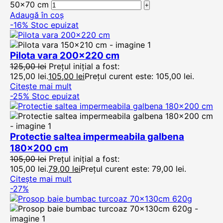
50x70 cm
Adaugă în coș
-16%
Stoc epuizat
Pilota vara 200×220 cm
125,00
lei
Prețul inițial a fost:
125,00 lei.
105,00
lei
Prețul curent este: 105,00 lei.
Citește mai mult
-25%
Stoc epuizat
Protectie saltea impermeabila galbena
180×200 cm
105,00
lei
Prețul inițial a fost:
105,00 lei.
79,00
lei
Prețul curent este: 79,00 lei.
Citește mai mult
-27%