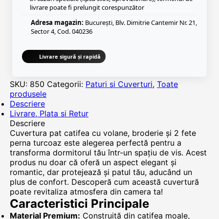
livrare poate fi prelungit corespunzător
Adresa magazin:
București, Blv. Dimitrie Cantemir Nr. 21,
Sector 4, Cod. 040236
Livrare sigură și rapidă
SKU:
850
Categorii:
Paturi si Cuverturi
,
Toate
produsele
Descriere
Livrare, Plata si Retur
Descriere
Cuvertura pat catifea cu volane, broderie și 2 fete
perna turcoaz este alegerea perfectă pentru a
transforma dormitorul tău într-un spațiu de vis. Acest
produs nu doar că oferă un aspect elegant și
romantic, dar protejează și patul tău, aducând un
plus de confort. Descoperă cum această cuvertură
poate revitaliza atmosfera din camera ta!
Caracteristici Principale
Material Premium:
Construită din catifea moale,