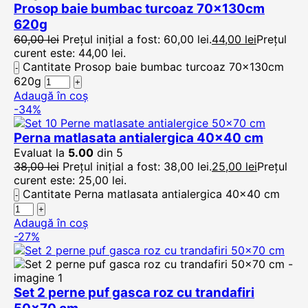
Prosop baie bumbac turcoaz 70x130cm
620g
60,00
lei
Prețul inițial a fost: 60,00 lei.
44,00
lei
Prețul
curent este: 44,00 lei.
Cantitate Prosop baie bumbac turcoaz 70x130cm
620g
Adaugă în coș
-34%
Perna matlasata antialergica 40×40 cm
Evaluat la
5.00
din 5
38,00
lei
Prețul inițial a fost: 38,00 lei.
25,00
lei
Prețul
curent este: 25,00 lei.
Cantitate Perna matlasata antialergica 40x40 cm
Adaugă în coș
-27%
Set 2 perne puf gasca roz cu trandafiri