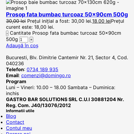
Prosop fata bumbac turcoaz 50x90cm 500g
30,00
lei
Prețul inițial a fost: 30,00 lei.
18,00
lei
Prețul
curent este: 18,00 lei.
Cantitate Prosop fata bumbac turcoaz 50x90cm
500g
Adaugă în coș
Bucuresti, Blv. Dimitrie Cantemir Nr. 21, Sector 4, Cod.
040236
Telefon
:
0734 189 935
Email
:
comenzi@domingo.ro
Program
Luni – Vineri: 10.00 – 18.00 Sambata – Duminica:
inchis
GASTRO BAR SOLUTIONS SRL C.U.I 30881204 Nr.
Reg. Com. J40/13076/2012
Informatii utile
Blog
Contact
Contul meu