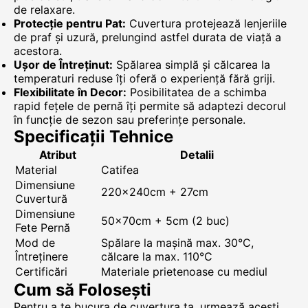
de relaxare.
Protecție pentru Pat:
Cuvertura protejează lenjeriile
de praf și uzură, prelungind astfel durata de viață a
acestora.
Ușor de Întreținut:
Spălarea simplă și călcarea la
temperaturi reduse îți oferă o experiență fără griji.
Flexibilitate în Decor:
Posibilitatea de a schimba
rapid fețele de pernă îți permite să adaptezi decorul
în funcție de sezon sau preferințe personale.
Specificații Tehnice
Atribut
Detalii
Material
Catifea
Dimensiune
220x240cm + 27cm
Cuvertură
Dimensiune
50x70cm + 5cm (2 buc)
Fete Pernă
Mod de
Spălare la mașină max. 30°C,
Întreținere
călcare la max. 110°C
Certificări
Materiale prietenoase cu mediul
Cum să Folosești
Pentru a te bucura de cuvertura ta, urmează acești