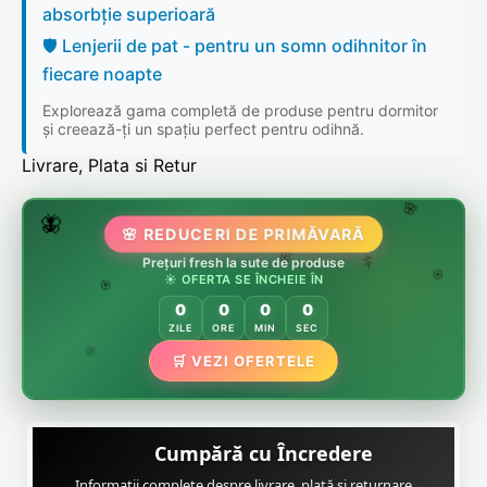
absorbție superioară
🛡️ Lenjerii de pat - pentru un somn odihnitor în
fiecare noapte
Explorează gama completă de produse pentru dormitor
și creează-ți un spațiu perfect pentru odihnă.
Livrare, Plata si Retur
🌷
🦋
🌸 REDUCERI DE PRIMĂVARĂ
🌸
🌸
🏵️
Prețuri fresh la sute de produse
🌸
🌿
☀️ OFERTA SE ÎNCHEIE ÎN
🏵️
🏵️
0
0
0
0
ZILE
ORE
MIN
SEC
🌿
🛒 VEZI OFERTELE
🌸
Cumpără cu Încredere
Informații complete despre livrare, plată și returnare