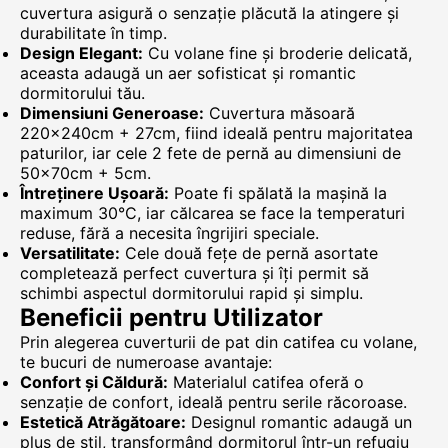
cuvertura asigură o senzație plăcută la atingere și
durabilitate în timp.
Design Elegant:
Cu volane fine și broderie delicată,
aceasta adaugă un aer sofisticat și romantic
dormitorului tău.
Dimensiuni Generoase:
Cuvertura măsoară
220x240cm + 27cm, fiind ideală pentru majoritatea
paturilor, iar cele 2 fete de pernă au dimensiuni de
50x70cm + 5cm.
Întreținere Ușoară:
Poate fi spălată la mașină la
maximum 30°C, iar călcarea se face la temperaturi
reduse, fără a necesita îngrijiri speciale.
Versatilitate:
Cele două fețe de pernă asortate
completează perfect cuvertura și îți permit să
schimbi aspectul dormitorului rapid și simplu.
Beneficii pentru Utilizator
Prin alegerea cuverturii de pat din catifea cu volane,
te bucuri de numeroase avantaje:
Confort și Căldură:
Materialul catifea oferă o
senzație de confort, ideală pentru serile răcoroase.
Estetică Atrăgătoare:
Designul romantic adaugă un
plus de stil, transformând dormitorul într-un refugiu