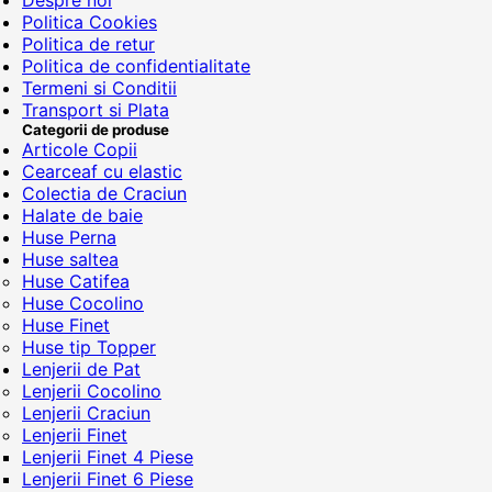
Despre noi
Politica Cookies
Politica de retur
Politica de confidentialitate
Termeni si Conditii
Transport si Plata
Categorii de produse
Articole Copii
Cearceaf cu elastic
Colectia de Craciun
Halate de baie
Huse Perna
Huse saltea
Huse Catifea
Huse Cocolino
Huse Finet
Huse tip Topper
Lenjerii de Pat
Lenjerii Cocolino
Lenjerii Craciun
Lenjerii Finet
Lenjerii Finet 4 Piese
Lenjerii Finet 6 Piese