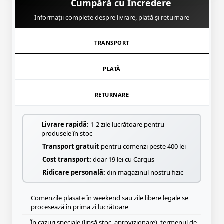
Cumpără cu Încredere
Informații complete despre livrare, plată și returnare
TRANSPORT
PLATĂ
RETURNARE
Livrare rapidă:
1-2 zile lucrătoare pentru
produsele în stoc
Transport gratuit
pentru comenzi peste 400 lei
Cost transport:
doar 19 lei cu Cargus
Ridicare personală:
din magazinul nostru fizic
Comenzile plasate în weekend sau zile libere legale se
procesează în prima zi lucrătoare
În cazuri speciale (lipsă stoc, aprovizionare), termenul de