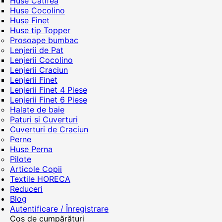
Huse Catifea
Huse Cocolino
Huse Finet
Huse tip Topper
Prosoape bumbac
Lenjerii de Pat
Lenjerii Cocolino
Lenjerii Craciun
Lenjerii Finet
Lenjerii Finet 4 Piese
Lenjerii Finet 6 Piese
Halate de baie
Paturi si Cuverturi
Cuverturi de Craciun
Perne
Huse Perna
Pilote
Articole Copii
Textile HORECA
Reduceri
Blog
Autentificare / Înregistrare
Coș de cumpărături