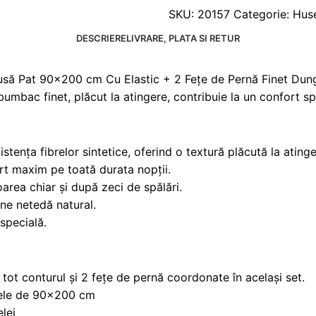
SKU:
20157
Categorie:
Huse
DESCRIERE
LIVRARE, PLATA SI RETUR
 Husă Pat 90x200 cm Cu Elastic + 2 Fețe de Pernă Finet Dungi
n bumbac finet, plăcut la atingere, contribuie la un confort s
ența fibrelor sintetice, oferind o textură plăcută la atinger
ort maxim pe toată durata nopții.
oarea chiar și după zeci de spălări.
ne netedă natural.
 specială.
ot conturul și 2 fețe de pernă coordonate în același set.
tele de 90x200 cm
lei