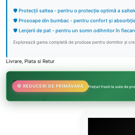
🛡️ Protecții saltea - pentru o protecție optimă a saltele
🛡️ Prosoape din bumbac - pentru confort și absorbți
🛡️ Lenjerii de pat - pentru un somn odihnitor în fieca
Explorează gama completă de produse pentru dormitor și cree
Livrare, Plata si Retur
🌸
🌷
🦋

🌸 REDUCERI DE PRIMĂVARĂ
Prețuri fresh la sute de p
🏵️