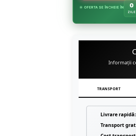

0
☀️ OFERTA SE ÎNCHEIE ÎN
ZILE
🏵️
Informații c
TRANSPORT
Livrare rapidă:
Transport grat
Cost transport