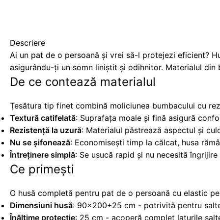
Descriere
Ai un pat de o persoană și vrei să-l protejezi eficient?
asigurându-ți un somn liniștit și odihnitor. Materialul di
De ce contează materialul
Țesătura tip finet combină moliciunea bumbacului cu rezist
Textură catifelată
: Suprafața moale și fină asigură conf
Rezistență la uzură
: Materialul păstrează aspectul și cul
Nu se șifonează
: Economisești timp la călcat, husa rămâ
Întreținere simplă
: Se usucă rapid și nu necesită îngrijire
Ce primești
O husă completă pentru pat de o persoană cu elastic pe t
Dimensiuni husă
: 90x200+25 cm - potrivită pentru sal
Înălțime protecție
: 25 cm - acoperă complet laturile salte