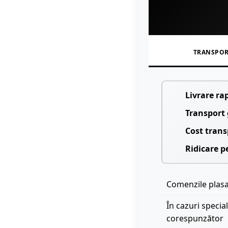
TRANSPO
Livrare ra
Transport 
Cost trans
Ridicare p
Comenzile plasat
În cazuri specia
corespunzător