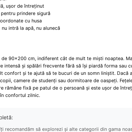
lă, ușor de întreținut
) pentru prindere sigură
coordonate cu husa
 nu intră la apă, nu alunecă
 de 90x200 cm, indiferent cât de mult te miști noaptea. Mater
are intensă și spălări frecvente fără să își piardă forma sau 
 confort și te ajută să te bucuri de un somn liniștit. Dacă ai 
copii, camere de studenți sau dormitoare de oaspeți. Fețel
e rămâne fixă pe patul de o persoană și este ușor de întreți
în confortul zilnic.
letă:
îți recomandăm să explorezi și alte categorii din gama noas