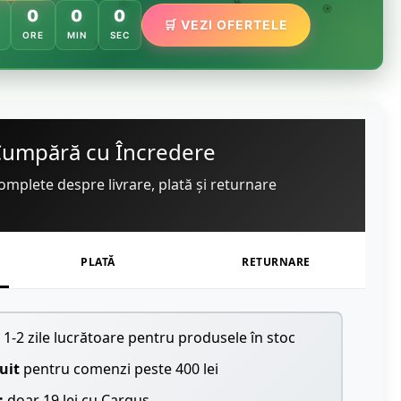
🌸

🏵️
0
0
0
🌿
🌸
🏵️
🛒 VEZI OFERTELE
ORE
MIN
SEC
🌿
Cumpără cu Încredere
omplete despre livrare, plată și returnare
PLATĂ
RETURNARE
1-2 zile lucrătoare pentru produsele în stoc
uit
pentru comenzi peste 400 lei
:
doar 19 lei cu Cargus