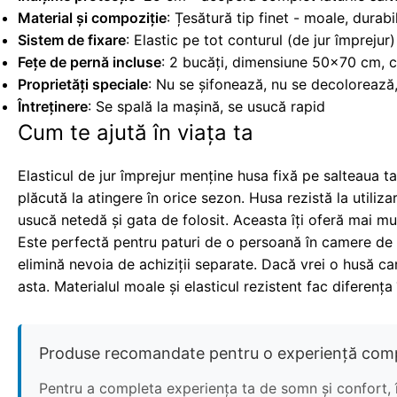
Material și compoziție
: Țesătură tip finet - moale, durabi
Sistem de fixare
: Elastic pe tot conturul (de jur împrejur
Fețe de pernă incluse
: 2 bucăți, dimensiune 50x70 cm, 
Proprietăți speciale
: Nu se șifonează, nu se decolorează,
Întreținere
: Se spală la mașină, se usucă rapid
Cum te ajută în viața ta
Elasticul de jur împrejur menține husa fixă pe salteaua ta
plăcută la atingere în orice sezon. Husa rezistă la utiliz
usucă netedă și gata de folosit. Aceasta îți oferă mai mult
Este perfectă pentru paturi de o persoană în camere de 
elimină nevoia de achiziții separate. Dacă vrei o husă car
asta. Materialul moale și elasticul rezistent fac diferența 
Produse recomandate pentru o experiență comp
Pentru a completa experiența ta de somn și confort, 