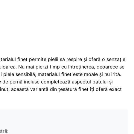
ialul finet permite pielii să respire și oferă o senzație
culoarea. Nu mai pierzi timp cu întreținerea, deoarece se
piele sensibilă, materialul finet este moale și nu irită.
e de pernă incluse completează aspectul patului și
nut, această variantă din țesătură finet îți oferă exact
tră: