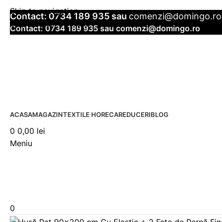
Skip to navigation
Contact:
0734 189 935
sau
comenzi@domingo.ro
Skip to main content
Contact:
0734 189 935
sau
comenzi@domingo.ro
ACASA
MAGAZIN
TEXTILE HORECA
REDUCERI
BLOG
0
0,00
lei
Meniu
0