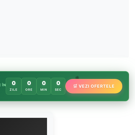
🌸
0
0
0
0
 ÎN
🛒 VEZI OFERTELE
🌿
🏵️
ZILE
ORE
MIN
SEC