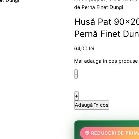
de Pernă Finet Dungi
Husă Pat 90×20
Pernă Finet Dun
64,00
lei
Mai adauga in cos produse
Adaugă în coș
🌸
🌷
🦋
🌸 REDUCERI DE PRI