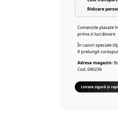
Ridicare perso
Comenzile plasate în
prima zi lucrătoare
În cazuri speciale (l
fi prelungit corespu
Adresa magazin:
Bu
Cod. 040236
Livrare sigură și rap