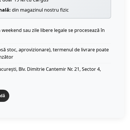
nală:
din magazinul nostru fizic
 weekend sau zile libere legale se procesează în
ipsă stoc, aprovizionare), termenul de livrare poate
nzător
curești, Blv. Dimitrie Cantemir Nr. 21, Sector 4,
idă