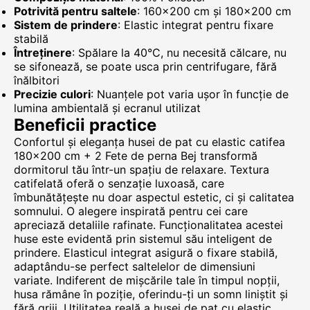
Potrivită pentru saltele
: 160×200 cm și 180×200 cm
Sistem de prindere
: Elastic integrat pentru fixare
stabilă
Întreținere
: Spălare la 40°C, nu necesită călcare, nu
se sifonează, se poate usca prin centrifugare, fără
înălbitori
Precizie culori
: Nuanțele pot varia ușor în funcție de
lumina ambientală și ecranul utilizat
Beneficii practice
Confortul și eleganța husei de pat cu elastic catifea
180×200 cm + 2 Fete de perna Bej transformă
dormitorul tău într-un spațiu de relaxare. Textura
catifelată oferă o senzație luxoasă, care
îmbunătățește nu doar aspectul estetic, ci și calitatea
somnului. O alegere inspirată pentru cei care
apreciază detaliile rafinate. Funcționalitatea acestei
huse este evidentă prin sistemul său inteligent de
prindere. Elasticul integrat asigură o fixare stabilă,
adaptându-se perfect saltelelor de dimensiuni
variate. Indiferent de mișcările tale în timpul nopții,
husa rămâne în poziție, oferindu-ți un somn liniștit și
fără griji. Utilitatea reală a husei de pat cu elastic