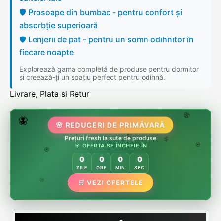
🛡️ Prosoape din bumbac - pentru confort și
absorbție superioară
🛡️ Lenjerii de pat - pentru un somn odihnitor în
fiecare noapte
Explorează gama completă de produse pentru dormitor
și creează-ți un spațiu perfect pentru odihnă.
Livrare, Plata si Retur
🌷
🦋
🌸 REDUCERI DE PRIMĂVARĂ
🌸
🌸
🏵️
Prețuri fresh la sute de produse
🌸
☀️ OFERTA SE ÎNCHEIE ÎN
🌿
🏵️
0
0
0
0
🏵️
ZILE
ORE
MIN
SEC
🌿
🛒 VEZI OFERTELE
🌸