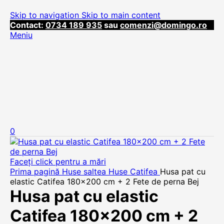
Skip to navigation
Skip to main content
Contact:
0734 189 935
sau
comenzi@domingo.ro
Meniu
0
Faceți click pentru a mări
Prima pagină
Huse saltea
Huse Catifea
Husa pat cu
elastic Catifea 180×200 cm + 2 Fete de perna Bej
Husa pat cu elastic
Catifea 180×200 cm + 2