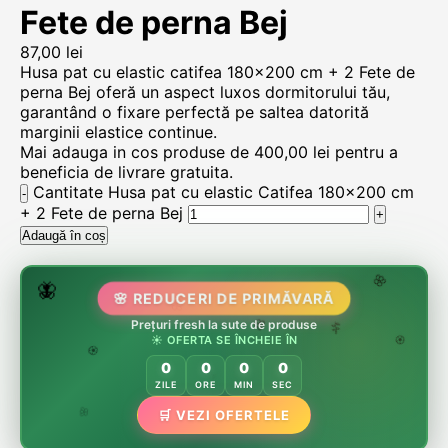
Fete de perna Bej
87,00
lei
Husa pat cu elastic catifea 180×200 cm + 2 Fete de
perna Bej oferă un aspect luxos dormitorului tău,
garantând o fixare perfectă pe saltea datorită
marginii elastice continue.
Mai adauga in cos produse de
400,00
lei
pentru a
beneficia de livrare gratuita.
Cantitate Husa pat cu elastic Catifea 180×200 cm
+ 2 Fete de perna Bej
Adaugă în coș
🌷
🦋
🌸 REDUCERI DE PRIMĂVARĂ
🌸
🌸
🏵️
Prețuri fresh la sute de produse
🌸
☀️ OFERTA SE ÎNCHEIE ÎN
🌿
🏵️
0
0
0
0
🏵️
ZILE
ORE
MIN
SEC
🌿
🛒 VEZI OFERTELE
🌸