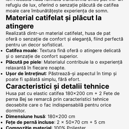
refugiu de lux, oferind o senzație plăcută de catifea
moale care îmbunătățește experiența de somn.
Material catifelat și plăcut la
atingere
Realizată dintr-un material catifelat, husa de pat
oferă o senzație de confort și eleganță, fiind perfectă
pentru un decor sofisticat.
Catifea moale
: Textura fină oferă o atingere delicată
și o senzație de confort superior.
Plăcută pe piele
: Materialul contribuie la o experiență
relaxantă în fiecare noapte.
Ușor de întreținut
: Păstrează-și aspectul în timp și
poate fi spălată simplu, fără efort.
Caracteristici și detalii tehnice
Husa pat cu elastic catifea 180×200 cm + 2 Fete de
perna Bej se remarcă prin caracteristici tehnice
deosebite care o fac indispensabilă pentru orice
dormitor.
Dimensiune husă
: 180×200 cm
Fețe de pernă incluse
: 2 × 50×70 cm + 5 cm
Compoziție material
: 100% Poliester