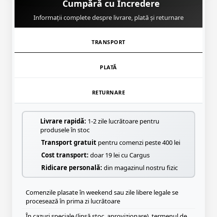
Cumpără cu Încredere
Informații complete despre livrare, plată și returnare
TRANSPORT
PLATĂ
RETURNARE
Livrare rapidă:
1-2 zile lucrătoare pentru
produsele în stoc
Transport gratuit
pentru comenzi peste 400 lei
Cost transport:
doar 19 lei cu Cargus
Ridicare personală:
din magazinul nostru fizic
Comenzile plasate în weekend sau zile libere legale se
procesează în prima zi lucrătoare
În cazuri speciale (lipsă stoc, aprovizionare), termenul de