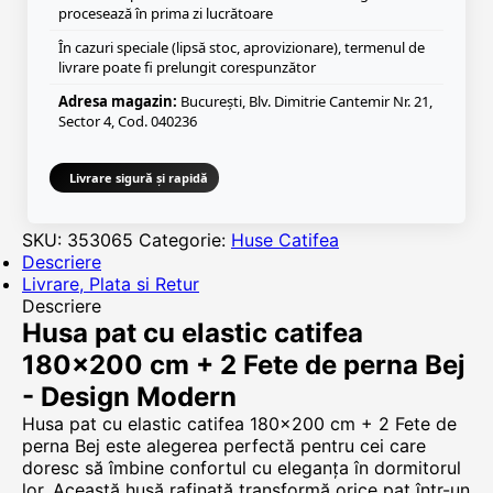
procesează în prima zi lucrătoare
În cazuri speciale (lipsă stoc, aprovizionare), termenul de
livrare poate fi prelungit corespunzător
Adresa magazin:
București, Blv. Dimitrie Cantemir Nr. 21,
Sector 4, Cod. 040236
Livrare sigură și rapidă
SKU:
353065
Categorie:
Huse Catifea
Descriere
Livrare, Plata si Retur
Descriere
Husa pat cu elastic catifea
180×200 cm + 2 Fete de perna Bej
- Design Modern
Husa pat cu elastic catifea 180×200 cm + 2 Fete de
perna Bej este alegerea perfectă pentru cei care
doresc să îmbine confortul cu eleganța în dormitorul
lor. Această husă rafinată transformă orice pat într-un