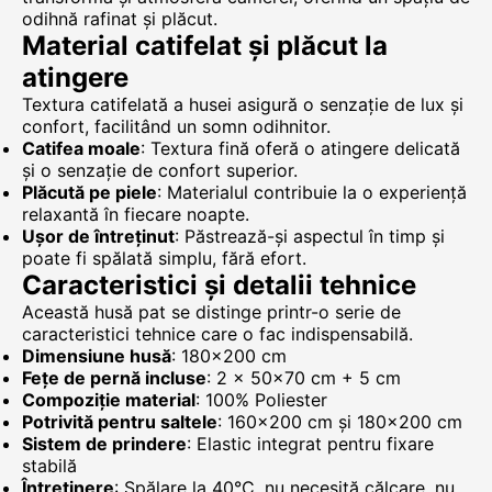
odihnă rafinat și plăcut.
Material catifelat și plăcut la
atingere
Textura catifelată a husei asigură o senzație de lux și
confort, facilitând un somn odihnitor.
Catifea moale
: Textura fină oferă o atingere delicată
și o senzație de confort superior.
Plăcută pe piele
: Materialul contribuie la o experiență
relaxantă în fiecare noapte.
Ușor de întreținut
: Păstrează-și aspectul în timp și
poate fi spălată simplu, fără efort.
Caracteristici și detalii tehnice
Această husă pat se distinge printr-o serie de
caracteristici tehnice care o fac indispensabilă.
Dimensiune husă
: 180×200 cm
Fețe de pernă incluse
: 2 × 50×70 cm + 5 cm
Compoziție material
: 100% Poliester
Potrivită pentru saltele
: 160×200 cm și 180×200 cm
Sistem de prindere
: Elastic integrat pentru fixare
stabilă
Întreținere
: Spălare la 40°C, nu necesită călcare, nu