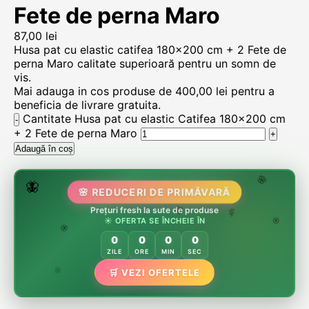
Fete de perna Maro
87,00
lei
Husa pat cu elastic catifea 180×200 cm + 2 Fete de
perna Maro calitate superioară pentru un somn de
vis.
Mai adauga in cos produse de
400,00
lei
pentru a
beneficia de livrare gratuita.
Cantitate Husa pat cu elastic Catifea 180×200 cm
+ 2 Fete de perna Maro
Adaugă în coș
🌷
🦋
🌸 REDUCERI DE PRIMĂVARĂ
🌸
🌸
🏵️
Prețuri fresh la sute de produse
🌸
☀️ OFERTA SE ÎNCHEIE ÎN
🌿
🏵️
0
0
0
0
🏵️
ZILE
ORE
MIN
SEC
🌿
🛒 VEZI OFERTELE
🌸