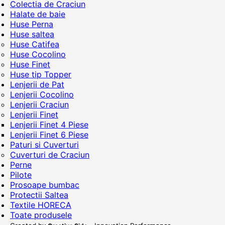
Colectia de Craciun
Halate de baie
Huse Perna
Huse saltea
Huse Catifea
Huse Cocolino
Huse Finet
Huse tip Topper
Lenjerii de Pat
Lenjerii Cocolino
Lenjerii Craciun
Lenjerii Finet
Lenjerii Finet 4 Piese
Lenjerii Finet 6 Piese
Paturi si Cuverturi
Cuverturi de Craciun
Perne
Pilote
Prosoape bumbac
Protectii Saltea
Textile HORECA
Toate produsele