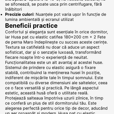
se sifonează, se poate usca prin centrifugare, fără
înălbitori
Precizie culori
: Nuanțele pot varia ușor în funcție de
lumina ambientală și ecranul utilizat
Beneficii practice
Confortul și eleganța sunt esențiale în orice dormitor,
iar Husa pat cu elastic catifea 180×200 cm + 2 Fete
de perna Maro îndeplinește cu succes aceste cerințe.
Textura sa catifelată nu doar că aduce un aspect
sofisticat, dar și o senzație luxoasă, transformând
fiecare noapte într-o experiență de neuitat.
Funcționalitatea este un alt avantaj al acestei huse.
Sistemul de prindere cu elastic asigură o fixare
stabilă, contribuind la menținerea husei în poziție,
indiferent de mișcările tale în timpul somnului. Este
compatibilă cu diverse dimensiuni ale saltelelor, ceea
ce o face versatilă și practică. Pe lângă aspectul
estetic, această husă oferă o utilitate reală.
Protejează salteaua împotriva uzurii zilnice, în timp
ce conferă un plus de stil dormitorului tău. Este
alegerea perfectă pentru orice tip de decor, aducând
un aer proaspăt și modern. Husa pat cu elastic