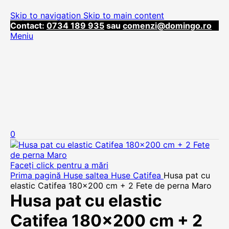
Skip to navigation
Skip to main content
Contact:
0734 189 935
sau
comenzi@domingo.ro
Meniu
0
Faceți click pentru a mări
Prima pagină
Huse saltea
Huse Catifea
Husa pat cu
elastic Catifea 180×200 cm + 2 Fete de perna Maro
Husa pat cu elastic
Catifea 180×200 cm + 2