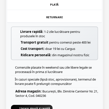
PLATĂ
RETURNARE
Livrare rapidă:
1-2 zile lucrătoare pentru
produsele în stoc
Transport gratuit
pentru comenzi peste 400 lei
Cost transport:
doar 19 lei cu Cargus
Ridicare personală:
din magazinul nostru fizic
Comenzile plasate în weekend sau zile libere legale se
procesează în prima zi lucrătoare
În cazuri speciale (lipsă stoc, aprovizionare), termenul de
livrare poate fi prelungit corespunzător
Adresa magazin:
București, Blv. Dimitrie Cantemir Nr. 21,
Sector 4, Cod. 040236
Livrare sigură și rapidă