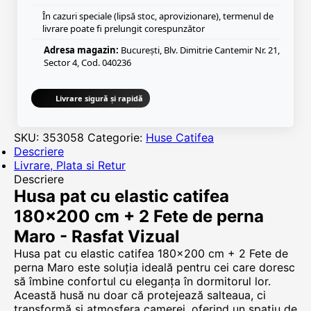
În cazuri speciale (lipsă stoc, aprovizionare), termenul de
livrare poate fi prelungit corespunzător
Adresa magazin:
București, Blv. Dimitrie Cantemir Nr. 21,
Sector 4, Cod. 040236
Livrare sigură și rapidă
SKU:
353058
Categorie:
Huse Catifea
Descriere
Livrare, Plata si Retur
Descriere
Husa pat cu elastic catifea
180×200 cm + 2 Fete de perna
Maro - Rasfat Vizual
Husa pat cu elastic catifea 180×200 cm + 2 Fete de
perna Maro este soluția ideală pentru cei care doresc
să îmbine confortul cu eleganța în dormitorul lor.
Această husă nu doar că protejează salteaua, ci
transformă și atmosfera camerei, oferind un spațiu de