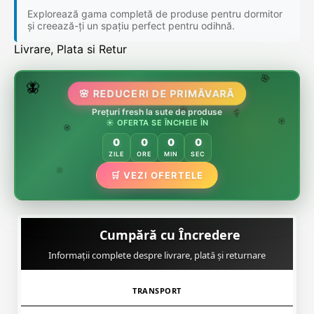
Explorează gama completă de produse pentru dormitor
și creează-ți un spațiu perfect pentru odihnă.
Livrare, Plata si Retur
🌷
🦋
🌸 REDUCERI DE PRIMĂVARĂ
🌸
🌸
🏵️
Prețuri fresh la sute de produse
🌸
🌿
☀️ OFERTA SE ÎNCHEIE ÎN
🏵️
0
0
0
0
🏵️
ZILE
ORE
MIN
SEC
🌿
🛒 VEZI OFERTELE
🌸
Cumpără cu Încredere
Informații complete despre livrare, plată și returnare
TRANSPORT