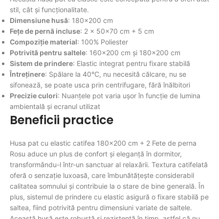
stil, cât și funcționalitate.
Dimensiune husă
: 180×200 cm
Fețe de pernă incluse
: 2 × 50×70 cm + 5 cm
Compoziție material
: 100% Poliester
Potrivită pentru saltele
: 160×200 cm și 180×200 cm
Sistem de prindere
: Elastic integrat pentru fixare stabilă
Întreținere
: Spălare la 40°C, nu necesită călcare, nu se
sifonează, se poate usca prin centrifugare, fără înălbitori
Precizie culori
: Nuanțele pot varia ușor în funcție de lumina
ambientală și ecranul utilizat
Beneficii practice
Husa pat cu elastic catifea 180×200 cm + 2 Fete de perna
Rosu aduce un plus de confort și eleganță în dormitor,
transformându-l într-un sanctuar al relaxării. Textura catifelată
oferă o senzație luxoasă, care îmbunătățește considerabil
calitatea somnului și contribuie la o stare de bine generală. În
plus, sistemul de prindere cu elastic asigură o fixare stabilă pe
saltea, fiind potrivită pentru dimensiuni variate de saltele.
Această husă este robustă și rezistentă în timp, astfel că nu