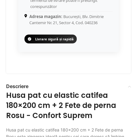
termenul de livrare poate fi prelungit
corespunzător
Adresa magazin:
București, Blv. Dimitrie
Cantemir Nr. 21, Sector 4, Cod. 040236
Livrare sigură și rapidă
Descriere
Husa pat cu elastic catifea
180×200 cm + 2 Fete de perna
Rosu - Confort Suprem
Husa pat cu elastic catifea 180×200 cm + 2 Fete de perna
Rosu este alegerea ideală pentru cei care doresc să îmbine