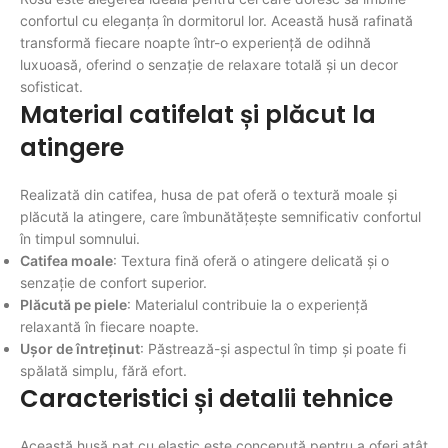
confortul cu eleganța în dormitorul lor. Această husă rafinată
transformă fiecare noapte într-o experiență de odihnă
luxuoasă, oferind o senzație de relaxare totală și un decor
sofisticat.
Material catifelat și plăcut la
atingere
Realizată din catifea, husa de pat oferă o textură moale și
plăcută la atingere, care îmbunătățește semnificativ confortul
în timpul somnului.
Catifea moale
: Textura fină oferă o atingere delicată și o
senzație de confort superior.
Plăcută pe piele
: Materialul contribuie la o experiență
relaxantă în fiecare noapte.
Ușor de întreținut
: Păstrează-și aspectul în timp și poate fi
spălată simplu, fără efort.
Caracteristici și detalii tehnice
Această husă pat cu elastic este concepută pentru a oferi atât