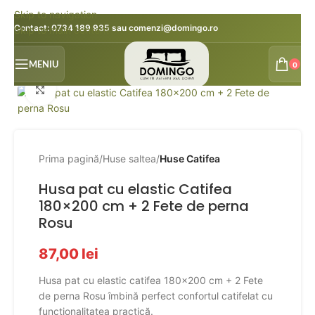
Skip to navigation
Contact:
0734 189 935
sau
comenzi@domingo.ro
Skip to main content
MENIU
0
Faceți click pentru a mări
Prima pagină
Huse saltea
Huse Catifea
Husa pat cu elastic Catifea
180×200 cm + 2 Fete de perna
Rosu
87,00
lei
Husa pat cu elastic catifea 180×200 cm + 2 Fete
de perna Rosu îmbină perfect confortul catifelat cu
funcționalitatea practică.