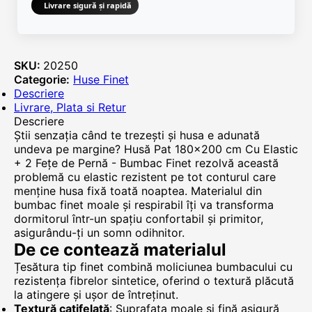
Livrare sigură și rapidă
SKU:
20250
Categorie:
Huse Finet
Descriere
Livrare, Plata si Retur
Descriere
Știi senzația când te trezești și husa e adunată
undeva pe margine? Husă Pat 180x200 cm Cu Elastic
+ 2 Fețe de Pernă - Bumbac Finet rezolvă această
problemă cu elastic rezistent pe tot conturul care
menține husa fixă toată noaptea. Materialul din
bumbac finet moale și respirabil îți va transforma
dormitorul într-un spațiu confortabil și primitor,
asigurându-ți un somn odihnitor.
De ce contează materialul
Țesătura tip finet combină moliciunea bumbacului cu
rezistența fibrelor sintetice, oferind o textură plăcută
la atingere și ușor de întreținut.
Textură catifelată
: Suprafața moale și fină asigură