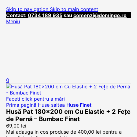
Skip to navigation
Skip to main content
Contact:
0734 189 935
sau
comenzi@domingo.ro
Meniu
0
Faceți click pentru a mări
Prima pagină
Huse saltea
Huse Finet
Husă Pat 180×200 cm Cu Elastic + 2 Fețe
de Pernă – Bumbac Finet
69,00
lei
Mai adauga in cos produse de
400,00
lei
pentru a