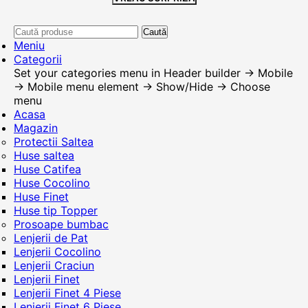
Caută
Meniu
Categorii
Set your categories menu in Header builder -> Mobile
-> Mobile menu element -> Show/Hide -> Choose
menu
Acasa
Magazin
Protectii Saltea
Huse saltea
Huse Catifea
Huse Cocolino
Huse Finet
Huse tip Topper
Prosoape bumbac
Lenjerii de Pat
Lenjerii Cocolino
Lenjerii Craciun
Lenjerii Finet
Lenjerii Finet 4 Piese
Lenjerii Finet 6 Piese