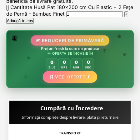
beneficia de livrare gratuita.
Cantitate Husă Pat 180x200 cm Cu Elastic + 2 Fețe
de Pernă - Bumbac Finet
Adaugă în coș
🌷
🦋
🌸 REDUCERI DE PRIMĂVARĂ
🌸
🌸
Prețuri fresh la sute de produse
🏵️
☀️ OFERTA SE ÎNCHEIE ÎN
🌸
🌿
🏵️
0
0
0
0
🏵️
ZILE
ORE
MIN
SEC
🌿
🛒 VEZI OFERTELE
🌸
Cumpără cu Încredere
Informații complete despre livrare, plată și returnare
TRANSPORT