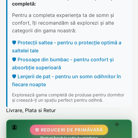
completă:
Pentru a completa experiența ta de somn și
confort, îți recomandăm să explorezi și alte
categorii din gama noastră:
🛡️ Protecții saltea - pentru o protecție optimă a
saltelei tale
🛡️ Prosoape din bumbac - pentru confort și
absorbție superioară
🛡️ Lenjerii de pat - pentru un somn odihnitor în
fiecare noapte
Explorează gama completă de produse pentru dormitor
și creează-ți un spațiu perfect pentru odihnă.
Livrare, Plata si Retur
🌷
🦋
🌸 REDUCERI DE PRIMĂVARĂ
🌸
🌸
🏵️
Prețuri fresh la sute de produse