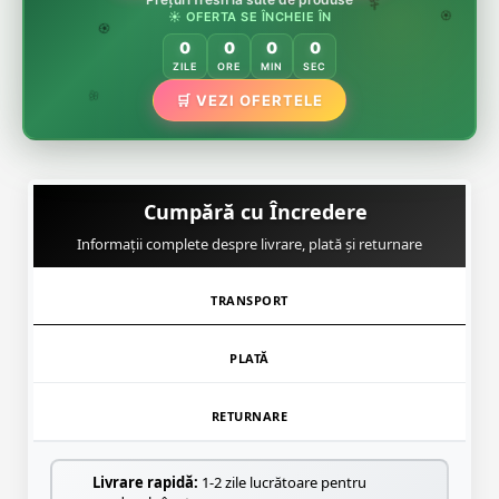
🌸
☀️ OFERTA SE ÎNCHEIE ÎN
🌿
🏵️
0
0
0
0
🏵️
ZILE
ORE
MIN
SEC
🌿
🛒 VEZI OFERTELE
🌸
Cumpără cu Încredere
Informații complete despre livrare, plată și returnare
TRANSPORT
PLATĂ
RETURNARE
Livrare rapidă:
1-2 zile lucrătoare pentru