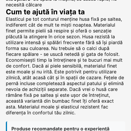
necesită călcare
Cum te ajută în viața ta
Elasticul pe tot conturul menține husa fixă pe saltea,
indiferent cât de mult te miști noaptea. Materialul
finet permite pielii să respire și oferă o senzație
plăcută la atingere în orice sezon. Husa rezistă la
utilizare intensă și spălări frecvente fără să își piardă
forma sau culoarea. Nu trebuie să o calci după
fiecare spălare - se usucă netedă și gata de folosit.
Economisești timp la întreținere și te bucuri mai mult
de confort. Dacă ai piele sensibilă, materialul finet
este moale și nu irită. Este potrivit pentru utilizare
zilnică, atât acasă cât și în spații de cazare. Fețele de
pernă incluse completează aspectul patului și elimină
nevoia de achiziții separate. Dacă vrei o husă care
rămâne fixă pe saltea și este ușor de întreținut,
această variantă din bumbac finet îți oferă exact
asta. Materialul moale și elasticul rezistent fac
diferența în confortul tău zilnic.
Produse recomandate pentru o experiență