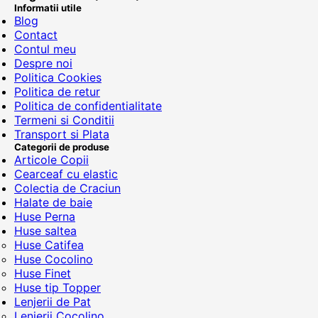
Informatii utile
Blog
Contact
Contul meu
Despre noi
Politica Cookies
Politica de retur
Politica de confidentialitate
Termeni si Conditii
Transport si Plata
Categorii de produse
Articole Copii
Cearceaf cu elastic
Colectia de Craciun
Halate de baie
Huse Perna
Huse saltea
Huse Catifea
Huse Cocolino
Huse Finet
Huse tip Topper
Lenjerii de Pat
Lenjerii Cocolino