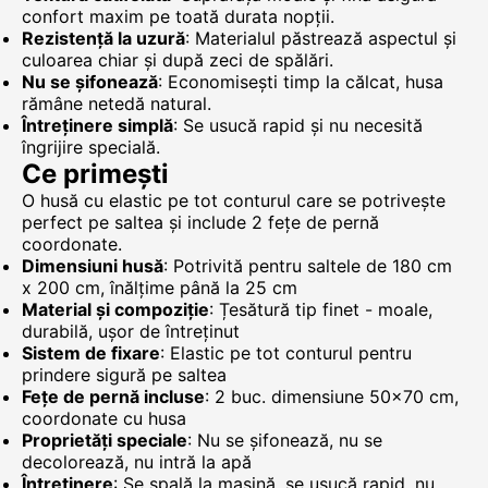
confort maxim pe toată durata nopții.
Rezistență la uzură
: Materialul păstrează aspectul și
culoarea chiar și după zeci de spălări.
Nu se șifonează
: Economisești timp la călcat, husa
rămâne netedă natural.
Întreținere simplă
: Se usucă rapid și nu necesită
îngrijire specială.
Ce primești
O husă cu elastic pe tot conturul care se potrivește
perfect pe saltea și include 2 fețe de pernă
coordonate.
Dimensiuni husă
: Potrivită pentru saltele de 180 cm
x 200 cm, înălțime până la 25 cm
Material și compoziție
: Țesătură tip finet - moale,
durabilă, ușor de întreținut
Sistem de fixare
: Elastic pe tot conturul pentru
prindere sigură pe saltea
Fețe de pernă incluse
: 2 buc. dimensiune 50x70 cm,
coordonate cu husa
Proprietăți speciale
: Nu se șifonează, nu se
decolorează, nu intră la apă
Întreținere
: Se spală la mașină, se usucă rapid, nu