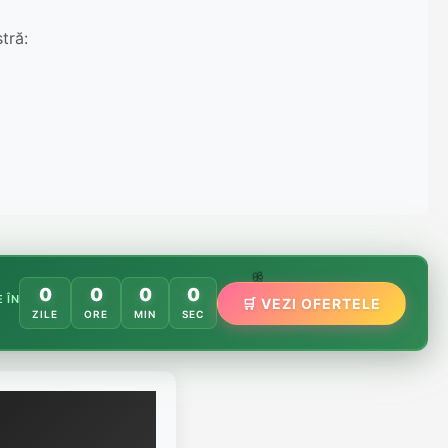
tră:
🌸
0
0
0
0
 ÎN
🛒 VEZI OFERTELE
🌿
🏵️
ZILE
ORE
MIN
SEC