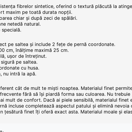
ența fibrelor sintetice, oferind o textură plăcută la atinger
ort maxim pe toată durata nopții.
oarea chiar și după zeci de spălări.
âne netedă natural.
e specială.
fect pe saltea și include 2 fețe de pernă coordonate.
 200 cm, înălțime maximă 25 cm.
lă, ușor de întreținut.
 sigură pe saltea.
ordonate cu husa.
 nu intră la apă.
ferent cât de mult te miști noaptea. Materialul finet permite 
ri frecvente fără să își piardă forma sau culoarea. Nu trebui
i mult de confort. Dacă ai piele sensibilă, materialul finet e
 pernă incluse completează aspectul patului și elimină nevoia
 țesătură finet îți oferă exact asta. Materialul moale și elast