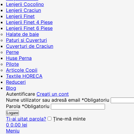
Lenjerii Cocolino
Lenjerii Craciun
Lenjerii Finet
Lenjerii Finet 4 Piese
Lenjerii Finet 6 Piese
Halate de baie
Paturi si Cuverturi
Cuverturi de Craciun
Perne
Huse Perna
Pilote
Articole Copii
Textile HORECA
Reduceri
Blog
Autentificare
Creați un cont
Nume utilizator sau adresă email
*
Obligatoriu
Parola
*
Obligatoriu
Logare
Ți-ai uitat parola?
Ține-mă minte
0
0,00
lei
Meniu