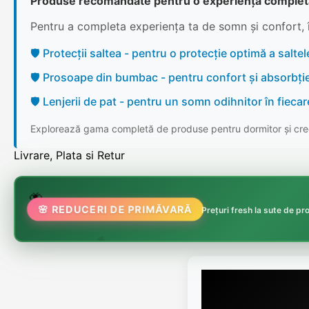
Produse recomandate pentru o experiență complet
Pentru a completa experiența ta de somn și confort, 
🛡️ Protecții saltea - pentru o protecție optimă a saltele
🛡️ Prosoape din bumbac - pentru confort și absorbți
🛡️ Lenjerii de pat - pentru un somn odihnitor în fieca
Explorează gama completă de produse pentru dormitor și cree
Livrare, Plata si Retur
🌸
🌷
🦋

🌸 REDUCERI DE PRIMĂVARĂ
Prețuri fresh la sute de p
🏵️