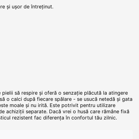
e și ușor de întreținut.
pielii să respire și oferă o senzație plăcută la atingere
e să o calci după fiecare spălare - se usucă netedă și gata
ste moale și nu irită. Este potrivit pentru utilizare
 de achiziții separate. Dacă vrei o husă care rămâne fixă
icul rezistent fac diferența în confortul tău zilnic.