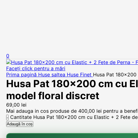
0
Faceți click pentru a mări
Prima pagină
Huse saltea
Huse Finet
Husa Pat 180×200 cm
Husa Pat 180×200 cm cu Elas
model floral discret
69,00
lei
Mai adauga in cos produse de
400,00
lei
pentru a benefic
Cantitate Husa Pat 180x200 cm cu Elastic + 2 Fete de P
Adaugă în coș
🌸