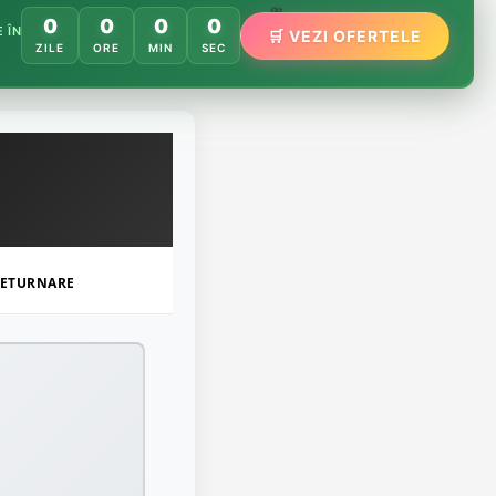
0
0
0
0
🌸
 ÎN
🛒 VEZI OFERTELE
🌿
ZILE
ORE
MIN
SEC
🏵️
ETURNARE