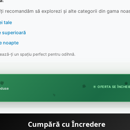
ă:
îți recomandăm să explorezi și alte categorii din gama noas
i tale
e superioară
re noapte
ază-ți un spațiu perfect pentru odihnă.

☀️ OFERTA SE ÎNCHEIE
🏵️
roduse
🌸
🌿
Cumpără cu Încredere