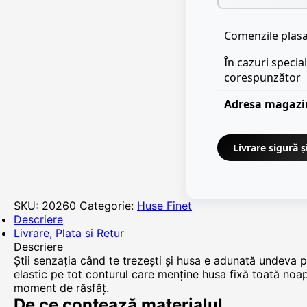
Comenzile plasat
În cazuri specia
corespunzător
Adresa magazi
Livrare sigură ș
SKU:
20260
Categorie:
Huse Finet
Descriere
Livrare, Plata si Retur
Descriere
Știi senzația când te trezești și husa e adunată undev
elastic pe tot conturul care menține husa fixă toată noa
moment de răsfăț.
De ce contează materialul