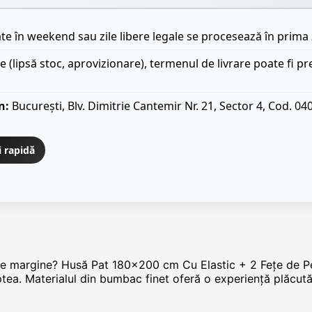
e în weekend sau zile libere legale se procesează în prima 
le (lipsă stoc, aprovizionare), termenul de livrare poate fi pr
n:
București, Blv. Dimitrie Cantemir Nr. 21, Sector 4, Cod. 04
i rapidă
a pe margine? Husă Pat 180x200 cm Cu Elastic + 2 Fețe de 
ptea. Materialul din bumbac finet oferă o experiență plăcută