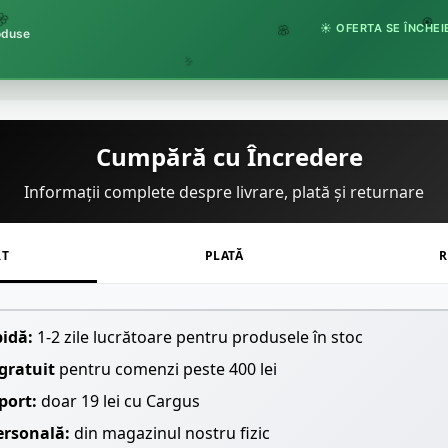
☀️ OFERTA SE ÎNCHEIE
roduse
🏵️
🌸
🌿
Cumpără cu Încredere
Informații complete despre livrare, plată și returnare
RT
PLATĂ
R
pidă:
1-2 zile lucrătoare pentru produsele în stoc
gratuit
pentru comenzi peste 400 lei
port:
doar 19 lei cu Cargus
ersonală:
din magazinul nostru fizic