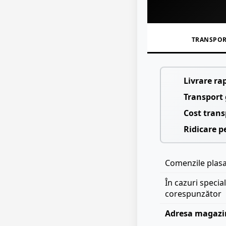
TRANSPO
Livrare ra
Transport 
Cost trans
Ridicare p
Comenzile plasat
În cazuri specia
corespunzător
Adresa magazi