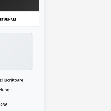
ETURNARE
zi lucrătoare
elungit
0236