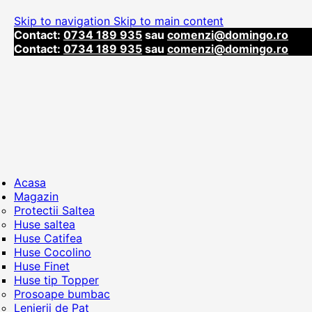
Skip to navigation
Skip to main content
Contact:
0734 189 935
sau
comenzi@domingo.ro
Contact:
0734 189 935
sau
comenzi@domingo.ro
Acasa
Magazin
Protectii Saltea
Huse saltea
Huse Catifea
Huse Cocolino
Huse Finet
Huse tip Topper
Prosoape bumbac
Lenjerii de Pat