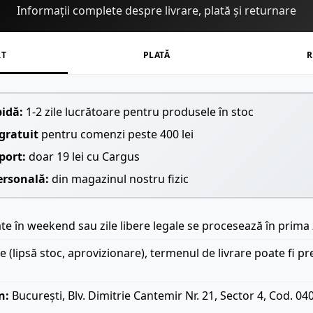
Informații complete despre livrare, plată și returnare
RT
PLATĂ
R
pidă:
1-2 zile lucrătoare pentru produsele în stoc
gratuit
pentru comenzi peste 400 lei
port:
doar 19 lei cu Cargus
ersonală:
din magazinul nostru fizic
e în weekend sau zile libere legale se procesează în prima 
le (lipsă stoc, aprovizionare), termenul de livrare poate fi pr
n:
București, Blv. Dimitrie Cantemir Nr. 21, Sector 4, Cod. 04