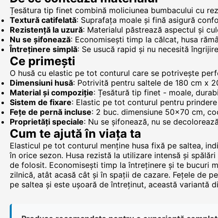
Țesătura tip finet combină moliciunea bumbacului cu rezist
Textură catifelată
: Suprafața moale și fină asigură conf
Rezistență la uzură
: Materialul păstrează aspectul și cul
Nu se șifonează
: Economisești timp la călcat, husa răm
Întreținere simplă
: Se usucă rapid și nu necesită îngrijir
Ce primești
O husă cu elastic pe tot conturul care se potrivește per
Dimensiuni husă
: Potrivită pentru saltele de 180 cm x
Material și compoziție
: Țesătură tip finet - moale, durabi
Sistem de fixare
: Elastic pe tot conturul pentru prindere
Fețe de pernă incluse
: 2 buc. dimensiune 50x70 cm, co
Proprietăți speciale
: Nu se șifonează, nu se decolorează,
Cum te ajută în viața ta
Elasticul pe tot conturul menține husa fixă pe saltea, indi
în orice sezon. Husa rezistă la utilizare intensă și spălă
de folosit. Economisești timp la întreținere și te bucuri ma
zilnică, atât acasă cât și în spații de cazare. Fețele de
pe saltea și este ușoară de întreținut, această variantă din