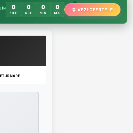
0
0
0
0
🌸
 ÎN
🛒 VEZI OFERTELE
🌿
🏵️
ZILE
ORE
MIN
SEC
ETURNARE