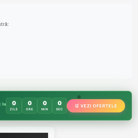
tră:
🌸
0
0
0
0
 ÎN
🛒 VEZI OFERTELE
🌿
🏵️
ZILE
ORE
MIN
SEC