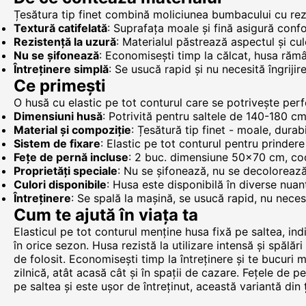
Țesătura tip finet combină moliciunea bumbacului cu rezist
Textură catifelată
: Suprafața moale și fină asigură conf
Rezistență la uzură
: Materialul păstrează aspectul și cul
Nu se șifonează
: Economisești timp la călcat, husa răm
Întreținere simplă
: Se usucă rapid și nu necesită îngrijir
Ce primești
O husă cu elastic pe tot conturul care se potrivește per
Dimensiuni husă
: Potrivită pentru saltele de 140-180 c
Material și compoziție
: Țesătură tip finet - moale, durabi
Sistem de fixare
: Elastic pe tot conturul pentru prindere
Fețe de pernă incluse
: 2 buc. dimensiune 50x70 cm, co
Proprietăți speciale
: Nu se șifonează, nu se decolorează,
Culori disponibile
: Husa este disponibilă în diverse nuan
Întreținere
: Se spală la mașină, se usucă rapid, nu neces
Cum te ajută în viața ta
Elasticul pe tot conturul menține husa fixă pe saltea, indi
în orice sezon. Husa rezistă la utilizare intensă și spălă
de folosit. Economisești timp la întreținere și te bucuri ma
zilnică, atât acasă cât și în spații de cazare. Fețele de
pe saltea și este ușor de întreținut, această variantă din ț