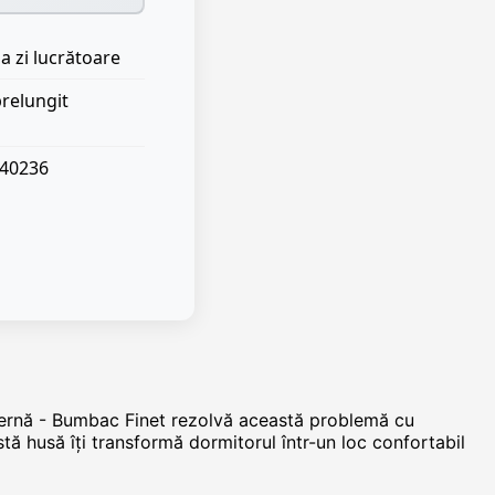
a zi lucrătoare
prelungit
040236
Pernă - Bumbac Finet rezolvă această problemă cu
stă husă îți transformă dormitorul într-un loc confortabil