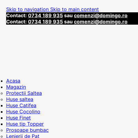
Skip to navigation
Skip to main content
Contact:
0734 189 935
sau
comenzi@domingo.ro
Contact:
0734 189 935
sau
comenzi@domingo.ro
Acasa
Magazin
Protectii Saltea
Huse saltea
Huse Catifea
Huse Cocolino
Huse Finet
Huse tip Topper
Prosoape bumbac
Lenjerii de Pat