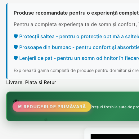
Produse recomandate pentru o experiență complet
Pentru a completa experiența ta de somn și confort, 
🛡️ Protecții saltea - pentru o protecție optimă a saltele
🛡️ Prosoape din bumbac - pentru confort și absorbți
🛡️ Lenjerii de pat - pentru un somn odihnitor în fieca
Explorează gama completă de produse pentru dormitor și cree
Livrare, Plata si Retur
🌸
🌷
🦋

🌸 REDUCERI DE PRIMĂVARĂ
Prețuri fresh la sute de p
🏵️