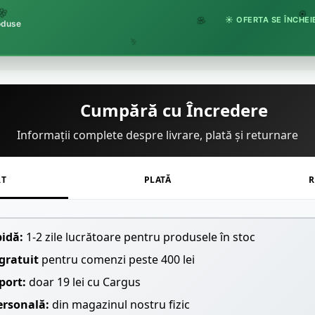

☀️ OFERTA SE ÎNCHEIE
🏵️
roduse
🌸
🌿
Cumpără cu Încredere
Informații complete despre livrare, plată și returnare
RT
PLATĂ
R
pidă:
1-2 zile lucrătoare pentru produsele în stoc
gratuit
pentru comenzi peste 400 lei
port:
doar 19 lei cu Cargus
ersonală:
din magazinul nostru fizic