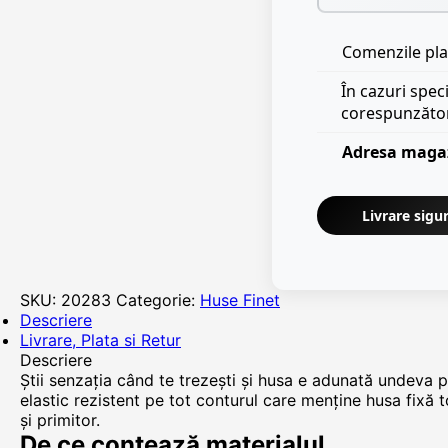
Comenzile plas
În cazuri spec
corespunzăto
Adresa maga
Livrare sigur
SKU:
20283
Categorie:
Huse Finet
Descriere
Livrare, Plata si Retur
Descriere
Știi senzația când te trezești și husa e adunată undev
elastic rezistent pe tot conturul care menține husa fixă t
și primitor.
De ce contează materialul