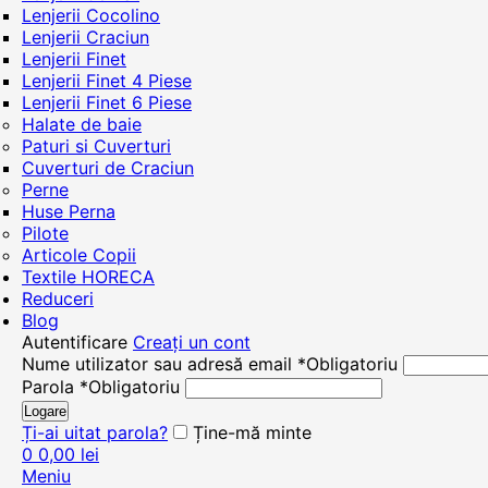
Lenjerii Cocolino
Lenjerii Craciun
Lenjerii Finet
Lenjerii Finet 4 Piese
Lenjerii Finet 6 Piese
Halate de baie
Paturi si Cuverturi
Cuverturi de Craciun
Perne
Huse Perna
Pilote
Articole Copii
Textile HORECA
Reduceri
Blog
Autentificare
Creați un cont
Nume utilizator sau adresă email
*
Obligatoriu
Parola
*
Obligatoriu
Logare
Ți-ai uitat parola?
Ține-mă minte
0
0,00
lei
Meniu