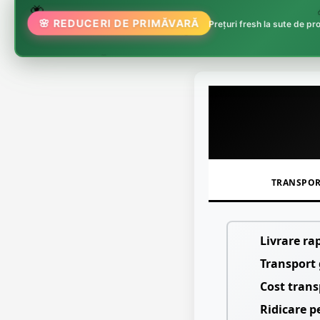
🌷
🦋

🌸 REDUCERI DE PRIMĂVARĂ
Prețuri fresh la sute de p
🏵️
TRANSPO
Livrare ra
Transport 
Cost trans
Ridicare p