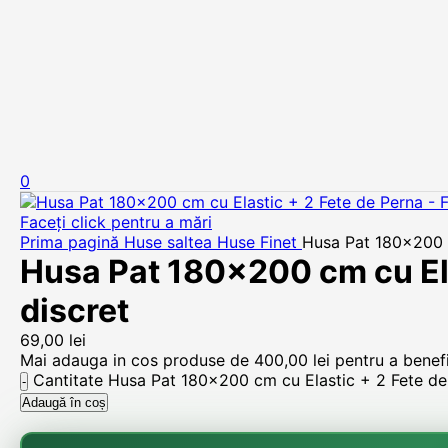
0
Faceți click pentru a mări
Prima pagină
Huse saltea
Huse Finet
Husa Pat 180×200 c
Husa Pat 180×200 cm cu Ela
discret
69,00
lei
Mai adauga in cos produse de
400,00
lei
pentru a benefic
Cantitate Husa Pat 180x200 cm cu Elastic + 2 Fete de 
Adaugă în coș
🌸