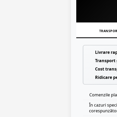
TRANSPO
Livrare ra
Transport 
Cost trans
Ridicare p
Comenzile plas
În cazuri spec
corespunzăto