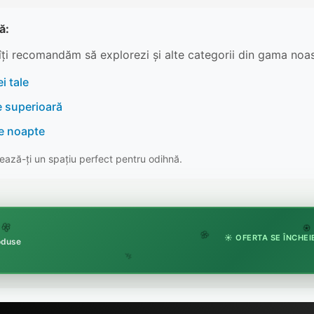
ă:
îți recomandăm să explorezi și alte categorii din gama noas
i tale
e superioară
re noapte
ază-ți un spațiu perfect pentru odihnă.

🏵️
☀️ OFERTA SE ÎNCHEIE
🌸
roduse
🌿