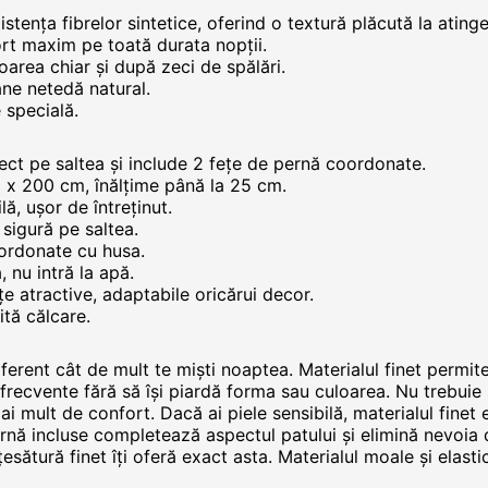
ența fibrelor sintetice, oferind o textură plăcută la atinger
ort maxim pe toată durata nopții.
oarea chiar și după zeci de spălări.
âne netedă natural.
e specială.
fect pe saltea și include 2 fețe de pernă coordonate.
m x 200 cm, înălțime până la 25 cm.
lă, ușor de întreținut.
 sigură pe saltea.
ordonate cu husa.
 nu intră la apă.
țe atractive, adaptabile oricărui decor.
ită călcare.
ferent cât de mult te miști noaptea. Materialul finet permite 
ri frecvente fără să își piardă forma sau culoarea. Nu trebui
i mult de confort. Dacă ai piele sensibilă, materialul finet e
 pernă incluse completează aspectul patului și elimină nevoia
esătură finet îți oferă exact asta. Materialul moale și elastic