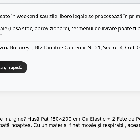
ate în weekend sau zile libere legale se procesează în prim
iale (lipsă stoc, aprovizionare), termenul de livrare poate fi 
r
zin:
București, Blv. Dimitrie Cantemir Nr. 21, Sector 4, Cod. 
ă și rapidă
a pe margine? Husă Pat 180x200 cm Cu Elastic + 2 Fețe de 
oată noaptea. Cu un material finet moale și respirabil, acea