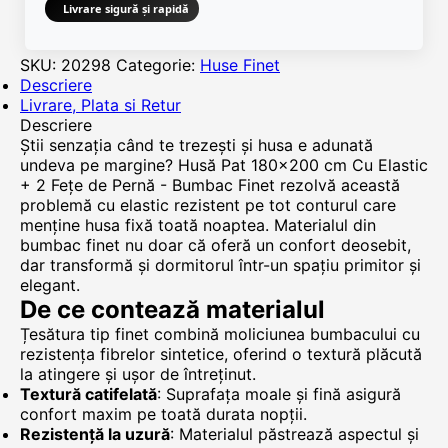
Livrare sigură și rapidă
SKU:
20298
Categorie:
Huse Finet
Descriere
Livrare, Plata si Retur
Descriere
Știi senzația când te trezești și husa e adunată
undeva pe margine? Husă Pat 180x200 cm Cu Elastic
+ 2 Fețe de Pernă - Bumbac Finet rezolvă această
problemă cu elastic rezistent pe tot conturul care
menține husa fixă toată noaptea. Materialul din
bumbac finet nu doar că oferă un confort deosebit,
dar transformă și dormitorul într-un spațiu primitor și
elegant.
De ce contează materialul
Țesătura tip finet combină moliciunea bumbacului cu
rezistența fibrelor sintetice, oferind o textură plăcută
la atingere și ușor de întreținut.
Textură catifelată
: Suprafața moale și fină asigură
confort maxim pe toată durata nopții.
Rezistență la uzură
: Materialul păstrează aspectul și