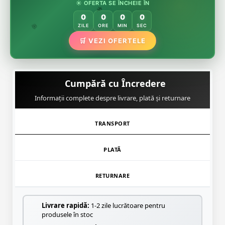
🏵️
☀️ OFERTA SE ÎNCHEIE ÎN
🏵️
0
0
0
0
🌿
ZILE
ORE
MIN
SEC
🌸
🛒 VEZI OFERTELE
Cumpără cu Încredere
Informații complete despre livrare, plată și returnare
TRANSPORT
PLATĂ
RETURNARE
Livrare rapidă:
1-2 zile lucrătoare pentru
produsele în stoc