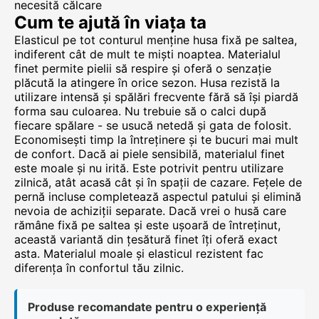
necesită călcare
Cum te ajută în viața ta
Elasticul pe tot conturul menține husa fixă pe saltea,
indiferent cât de mult te miști noaptea. Materialul
finet permite pielii să respire și oferă o senzație
plăcută la atingere în orice sezon. Husa rezistă la
utilizare intensă și spălări frecvente fără să își piardă
forma sau culoarea. Nu trebuie să o calci după
fiecare spălare - se usucă netedă și gata de folosit.
Economisești timp la întreținere și te bucuri mai mult
de confort. Dacă ai piele sensibilă, materialul finet
este moale și nu irită. Este potrivit pentru utilizare
zilnică, atât acasă cât și în spații de cazare. Fețele de
pernă incluse completează aspectul patului și elimină
nevoia de achiziții separate. Dacă vrei o husă care
rămâne fixă pe saltea și este ușoară de întreținut,
această variantă din țesătură finet îți oferă exact
asta. Materialul moale și elasticul rezistent fac
diferența în confortul tău zilnic.
Produse recomandate pentru o experiență