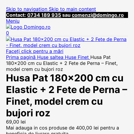
Skip to navigation
Skip to main content
Contact:
0734 189 935
sau
comenzi@domingo.ro
Meniu
0
Faceți click pentru a mări
Prima pagină
Huse saltea
Huse Finet
Husa Pat
180×200 cm cu Elastic + 2 Fete de Perna – Finet,
model crem cu bujori roz
Husa Pat 180×200 cm cu
Elastic + 2 Fete de Perna –
Finet, model crem cu
bujori roz
69,00
lei
Mai adauga in cos produse de
400,00
lei
pentru a
beneficia de livrare gratuita.