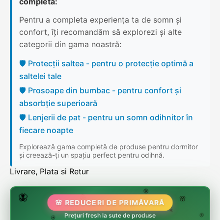
completă:
Pentru a completa experiența ta de somn și
confort, îți recomandăm să explorezi și alte
categorii din gama noastră:
🛡️ Protecții saltea - pentru o protecție optimă a
saltelei tale
🛡️ Prosoape din bumbac - pentru confort și
absorbție superioară
🛡️ Lenjerii de pat - pentru un somn odihnitor în
fiecare noapte
Explorează gama completă de produse pentru dormitor
și creează-ți un spațiu perfect pentru odihnă.
Livrare, Plata si Retur
🌸
🌷
🦋
🏵️
🌸 REDUCERI DE PRIMĂVARĂ
🌸
🌸
🌿
Prețuri fresh la sute de produse