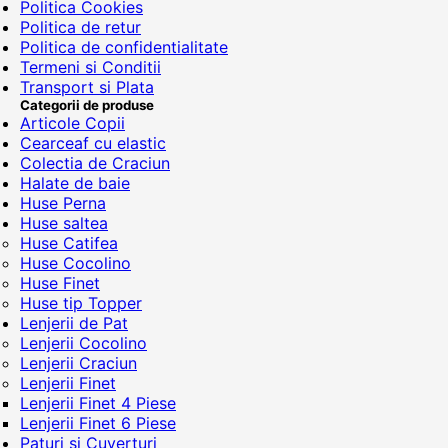
Politica Cookies
Politica de retur
Politica de confidentialitate
Termeni si Conditii
Transport si Plata
Categorii de produse
Articole Copii
Cearceaf cu elastic
Colectia de Craciun
Halate de baie
Huse Perna
Huse saltea
Huse Catifea
Huse Cocolino
Huse Finet
Huse tip Topper
Lenjerii de Pat
Lenjerii Cocolino
Lenjerii Craciun
Lenjerii Finet
Lenjerii Finet 4 Piese
Lenjerii Finet 6 Piese
Paturi si Cuverturi