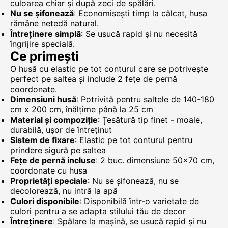
culoarea chiar și după zeci de spălări.
Nu se șifonează
: Economisești timp la călcat, husa
rămâne netedă natural.
Întreținere simplă
: Se usucă rapid și nu necesită
îngrijire specială.
Ce primești
O husă cu elastic pe tot conturul care se potrivește
perfect pe saltea și include 2 fețe de pernă
coordonate.
Dimensiuni husă
: Potrivită pentru saltele de 140-180
cm x 200 cm, înălțime până la 25 cm
Material și compoziție
: Țesătură tip finet - moale,
durabilă, ușor de întreținut
Sistem de fixare
: Elastic pe tot conturul pentru
prindere sigură pe saltea
Fețe de pernă incluse
: 2 buc. dimensiune 50x70 cm,
coordonate cu husa
Proprietăți speciale
: Nu se șifonează, nu se
decolorează, nu intră la apă
Culori disponibile
: Disponibilă într-o varietate de
culori pentru a se adapta stilului tău de decor
Întreținere
: Spălare la mașină, se usucă rapid și nu