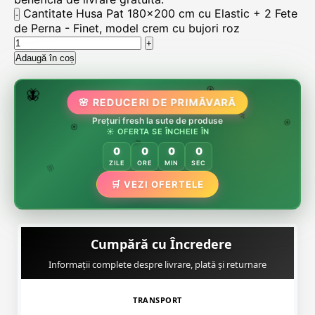
Cantitate Husa Pat 180x200 cm cu Elastic + 2 Fete
de Perna - Finet, model crem cu bujori roz
Adaugă în coș
🌸
🌷
🦋
🌸 REDUCERI DE PRIMĂVARĂ
🏵️
🌸
🌸
Prețuri fresh la sute de produse
🌿
🏵️
☀️ OFERTA SE ÎNCHEIE ÎN
🏵️
0
0
0
0
🌿
ZILE
ORE
MIN
SEC
🌸
🛒 VEZI OFERTELE
Cumpără cu Încredere
Informații complete despre livrare, plată și returnare
TRANSPORT