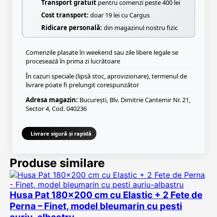
Transport gratuit
pentru comenzi peste 400 lei
Cost transport:
doar 19 lei cu Cargus
Ridicare personală:
din magazinul nostru fizic
Comenzile plasate în weekend sau zile libere legale se
procesează în prima zi lucrătoare
În cazuri speciale (lipsă stoc, aprovizionare), termenul de
livrare poate fi prelungit corespunzător
Adresa magazin:
București, Blv. Dimitrie Cantemir Nr. 21,
Sector 4, Cod. 040236
Livrare sigură și rapidă
Produse similare
Husa Pat 180×200 cm cu Elastic + 2 Fete de
Perna – Finet, model bleumarin cu pesti