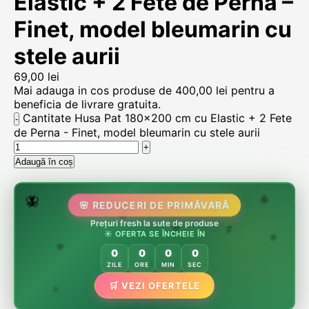
Elastic + 2 Fete de Perna –
Finet, model bleumarin cu
stele aurii
69,00
lei
Mai adauga in cos produse de
400,00
lei
pentru a
beneficia de livrare gratuita.
Cantitate Husa Pat 180x200 cm cu Elastic + 2 Fete
de Perna - Finet, model bleumarin cu stele aurii
Adaugă în coș
🌷
🦋
🌸 REDUCERI DE PRIMĂVARĂ
🌸
Prețuri fresh la sute de produse
🌸
🏵️
☀️ OFERTA SE ÎNCHEIE ÎN
🌸
🌿
🏵️
0
0
0
0
🏵️
ZILE
ORE
MIN
SEC
🌿
🛒 VEZI OFERTELE
🌸