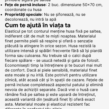
Fețe de pernă incluse
: 2 buc. dimensiune 50x70 cm,
coordonate cu husa
Proprietăți speciale
: Nu se șifonează, nu se
decolorează, nu intră la apă
Cum te ajută în viața ta
Elasticul pe tot conturul menține husa fixă pe saltea,
indiferent cât de mult te miști noaptea. Materialul
finet permite pielii să respire și oferă o senzație
plăcută la atingere în orice sezon. Husa rezistă la
utilizare intensă și spălări frecvente fără să își piardă
forma sau culoarea. Nu trebuie să o calci după
fiecare spălare - se usucă netedă și gata de folosit.
Economisești timp la întreținere și te bucuri mai mult
de confort. Dacă ai piele sensibilă, materialul finet
este moale și nu irită. Este potrivit pentru utilizare
zilnică, atât acasă cât și în spații de cazare. Fețele de
pernă incluse completează aspectul patului și elimină
nevoia de achiziții separate. Dacă vrei o husă care
rămâne fixă pe saltea și este ușoară de întreținut,
această variantă din țesătură finet îți oferă exact
asta. Materialul moale și elasticul rezistent fac