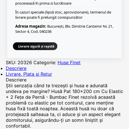
procesează în prima zi lucrătoare
În cazuri speciale (lipsă stoc, aprovizionare), termenul de
livrare poate fi prelungit corespunzător
Adresa magazin:
București, Blv. Dimitrie Cantemir Nr. 21,
Sector 4, Cod. 040236
Livrare sigură și rapidă
SKU:
20326
Categorie:
Huse Finet
Descriere
Livrare, Plata si Retur
Descriere
Știi senzația când te trezești și husa e adunată
undeva pe margine? Husă Pat 180x200 cm Cu Elastic
+ 2 Fețe de Pernă - Bumbac Finet rezolvă această
problemă cu elastic pe tot conturul, care menține
husa fixă toată noaptea. Această husă nu doar că
protejează salteaua ta, ci aduce și un aspect elegant
dormitorului, asigurându-ți un somn liniștit și
confortabil.