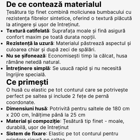
De ce contează materialul
Țesătura tip finet combină moliciunea bumbacului cu
rezistența fibrelor sintetice, oferind o textură plăcută
la atingere și ușor de întreținut.
Textură catifelată
: Suprafața moale și fină asigură
confort maxim pe toată durata nopții.
Rezistență la uzură
: Materialul păstrează aspectul și
culoarea chiar și după zeci de spălări.
Nu se șifonează
: Economisești timp la călcat, husa
rămâne netedă natural.
Întreținere simplă
: Se usucă rapid și nu necesită
îngrijire specială.
Ce primești
O husă cu elastic pe tot conturul care se potrivește
perfect pe saltea și include 2 fețe de pernă
coordonate.
Dimensiuni husă
: Potrivită pentru saltele de 180 cm
x 200 cm, înălțime până la 25 cm
Material și compoziție
: Țesătură tip finet - moale,
durabilă, ușor de întreținut
Sistem de fixare
: Elastic pe tot conturul pentru
prindere sigură pe saltea