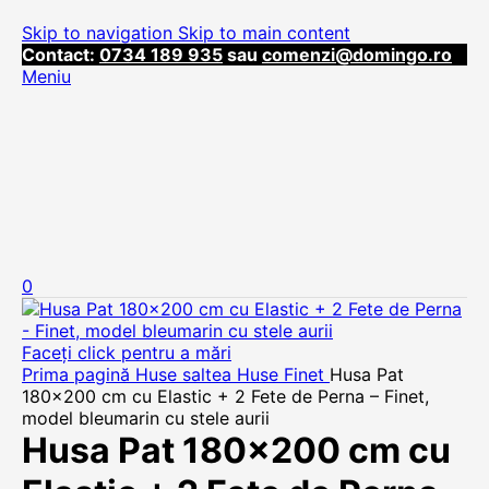
Skip to navigation
Skip to main content
Contact:
0734 189 935
sau
comenzi@domingo.ro
Meniu
0
Faceți click pentru a mări
Prima pagină
Huse saltea
Huse Finet
Husa Pat
180×200 cm cu Elastic + 2 Fete de Perna – Finet,
model bleumarin cu stele aurii
Husa Pat 180×200 cm cu