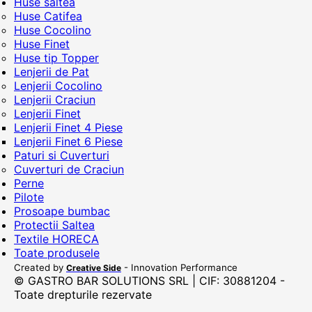
Huse saltea
Huse Catifea
Huse Cocolino
Huse Finet
Huse tip Topper
Lenjerii de Pat
Lenjerii Cocolino
Lenjerii Craciun
Lenjerii Finet
Lenjerii Finet 4 Piese
Lenjerii Finet 6 Piese
Paturi si Cuverturi
Cuverturi de Craciun
Perne
Pilote
Prosoape bumbac
Protectii Saltea
Textile HORECA
Toate produsele
Created by
- Innovation Performance
Creative Side
© GASTRO BAR SOLUTIONS SRL | CIF: 30881204 -
Toate drepturile rezervate