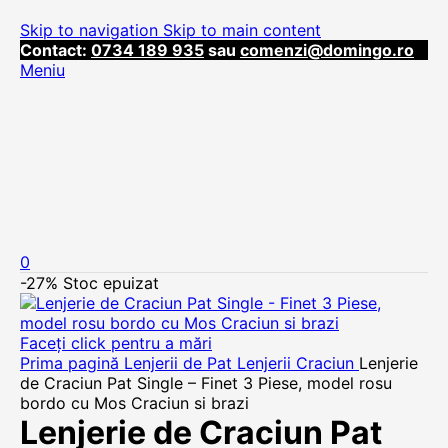
Skip to navigation
Skip to main content
Contact:
0734 189 935
sau
comenzi@domingo.ro
Meniu
0
-27%
Stoc epuizat
Faceți click pentru a mări
Prima pagină
Lenjerii de Pat
Lenjerii Craciun
Lenjerie
de Craciun Pat Single – Finet 3 Piese, model rosu
bordo cu Mos Craciun si brazi
Lenjerie de Craciun Pat