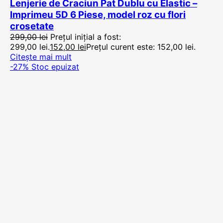
Lenjerie de Craciun Pat Dublu cu Elastic –
Imprimeu 5D 6 Piese, model roz cu flori
crosetate
299,00
lei
Prețul inițial a fost:
299,00 lei.
152,00
lei
Prețul curent este: 152,00 lei.
Citește mai mult
-27%
Stoc epuizat