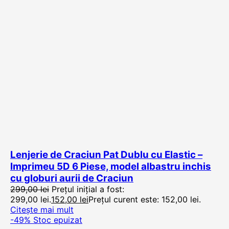
Lenjerie de Craciun Pat Dublu cu Elastic –
Imprimeu 5D 6 Piese, model albastru inchis
cu globuri aurii de Craciun
299,00
lei
Prețul inițial a fost:
299,00 lei.
152,00
lei
Prețul curent este: 152,00 lei.
Citește mai mult
-49%
Stoc epuizat