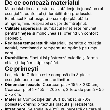
De ce contează materialul
Materialul din care este realizată lenjeria joacă un rol
esențial în confortul și durabilitatea produsului.
Bumbacul Finet asigură o senzație plăcută la
atingere, fiind respirabil și ușor de întreținut.
Calitate superioară
: Bumbacul Finet este renumit
pentru finețea și moliciunea sa, oferind un confort
deosebit.
Reglarea temperaturii
: Materialul permite circulația
aerului, menținând o temperatură optimă pe timpul
nopții.
Durabilitate
: Finetul își păstrează culorile și forma
chiar și după multiple spălări.
Ce primești
Lenjeria de Crăciun este compusă din 3 piese
esențiale pentru un somn odihnitor.
Dimensiuni exacte
: Cearceaf pat - 155 x 230 cm,
Cearceaf pilotă - 155 x 205 cm, 2 fețe de pernă - 55
x 75 cm.
Material
: Compoziție din 30% bumbac și 70%
poliester, oferind o textură plăcută și rezistență.
Întreținere
: Se spală la 40ºC, nu necesită călcare și