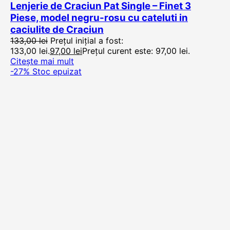
Lenjerie de Craciun Pat Single – Finet 3
Piese, model negru-rosu cu cateluti in
caciulite de Craciun
133,00
lei
Prețul inițial a fost:
133,00 lei.
97,00
lei
Prețul curent este: 97,00 lei.
Citește mai mult
-27%
Stoc epuizat