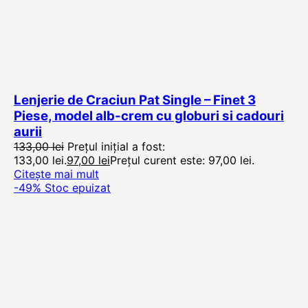
Lenjerie de Craciun Pat Single – Finet 3
Piese, model alb-crem cu globuri si cadouri
aurii
133,00
lei
Prețul inițial a fost:
133,00 lei.
97,00
lei
Prețul curent este: 97,00 lei.
Citește mai mult
-49%
Stoc epuizat