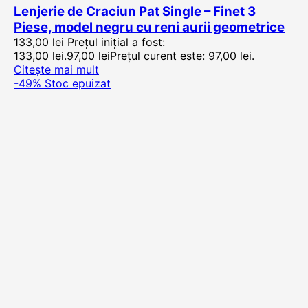
Lenjerie de Craciun Pat Single – Finet 3
Piese, model negru cu reni aurii geometrice
133,00
lei
Prețul inițial a fost:
133,00 lei.
97,00
lei
Prețul curent este: 97,00 lei.
Citește mai mult
-49%
Stoc epuizat