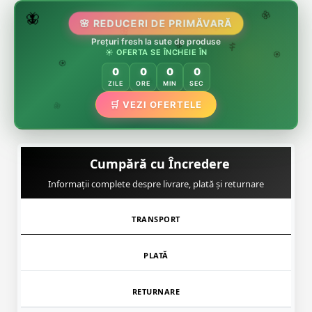
🌷
🦋
🌸 REDUCERI DE PRIMĂVARĂ
🌸
Prețuri fresh la sute de produse
🌸
🏵️
☀️ OFERTA SE ÎNCHEIE ÎN
🌸
🌿
🏵️
0
0
0
0
🏵️
ZILE
ORE
MIN
SEC
🌿
🛒 VEZI OFERTELE
🌸
Cumpără cu Încredere
Informații complete despre livrare, plată și returnare
TRANSPORT
PLATĂ
RETURNARE