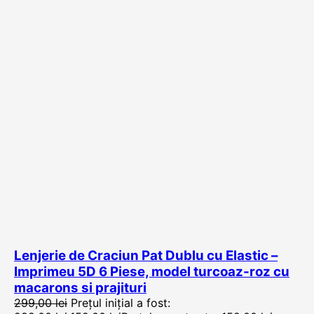
Lenjerie de Craciun Pat Dublu cu Elastic –
Imprimeu 5D 6 Piese, model turcoaz-roz cu
macarons si prajituri
299,00
lei
Prețul inițial a fost: