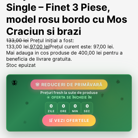
Single – Finet 3 Piese,
model rosu bordo cu Mos
Craciun si brazi
133,00
lei
Prețul inițial a fost:
133,00 lei.
97,00
lei
Prețul curent este: 97,00 lei.
Mai adauga in cos produse de
400,00
lei
pentru a
beneficia de livrare gratuita.
Stoc epuizat
🌷
🦋
🌸 REDUCERI DE PRIMĂVARĂ
🌸
Prețuri fresh la sute de produse
🌸
🏵️
☀️ OFERTA SE ÎNCHEIE ÎN
🌸
🌿
🏵️
0
0
0
0
🏵️
ZILE
ORE
MIN
SEC
🌿
🛒 VEZI OFERTELE
🌸