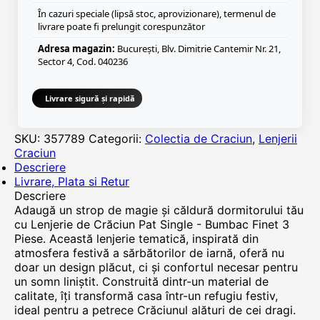
În cazuri speciale (lipsă stoc, aprovizionare), termenul de
livrare poate fi prelungit corespunzător
Adresa magazin:
București, Blv. Dimitrie Cantemir Nr. 21,
Sector 4, Cod. 040236
Livrare sigură și rapidă
SKU:
357789
Categorii:
Colectia de Craciun
,
Lenjerii
Craciun
Descriere
Livrare, Plata si Retur
Descriere
Adaugă un strop de magie și căldură dormitorului tău
cu Lenjerie de Crăciun Pat Single - Bumbac Finet 3
Piese. Această lenjerie tematică, inspirată din
atmosfera festivă a sărbătorilor de iarnă, oferă nu
doar un design plăcut, ci și confortul necesar pentru
un somn liniștit. Construită dintr-un material de
calitate, îți transformă casa într-un refugiu festiv,
ideal pentru a petrece Crăciunul alături de cei dragi.