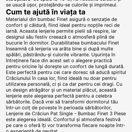
se usucă ușor, protejându-se culorile și imprimeul.
Cum te ajută în viața ta
Materialul din bumbac Finet asigură o senzație de
confort și căldură, fiind ideal pentru nopțile reci de
iarnă. Aceasta lenjerie permite pielii să respire, iar
designul său festiv creează o atmosferă plină de
bucurie în dormitor. Durabilitatea bumbacului Finet
înseamnă că lenjeria va arăta bine și după multe
spălări, păstrându-și culorile vibrante. Ușurința în
întreținere face din acest set o alegere practică
pentru oricine își dorește un confort de lungă durată.
Este perfectă pentru cei care doresc să aducă spiritul
Crăciunului în casa lor, fiind ideală nu doar pentru
utilizarea personală, ci și ca dar pentru cei dragi. Cu
un design atrăgător și un material plăcut, această
lenjerie este alegerea perfectă pentru a celebra
sărbătorile. Dacă vrei să transformi dormitorul tău
într-un colț de poveste în perioada sărbătorilor,
Lenjerie de Crăciun Pat Single - Bumbac Finet 3 Piese
este alegerea ideală. Confortul și atmosfera festivă
pe care o oferă îți vor transforma fiecare noapte într-
o experiență de neuitat.