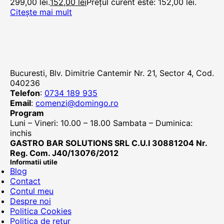
299,00 lei.
152,00
lei
Prețul curent este: 152,00 lei.
Citește mai mult
Bucuresti, Blv. Dimitrie Cantemir Nr. 21, Sector 4, Cod.
040236
Telefon
:
0734 189 935
Email
:
comenzi@domingo.ro
Program
Luni – Vineri: 10.00 – 18.00 Sambata – Duminica:
inchis
GASTRO BAR SOLUTIONS SRL C.U.I 30881204 Nr.
Reg. Com. J40/13076/2012
Informatii utile
Blog
Contact
Contul meu
Despre noi
Politica Cookies
Politica de retur