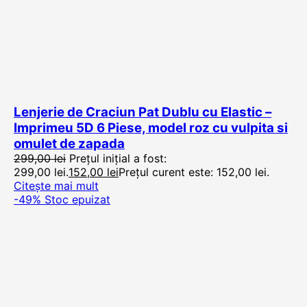
Lenjerie de Craciun Pat Dublu cu Elastic –
Imprimeu 5D 6 Piese, model roz cu vulpita si
omulet de zapada
299,00
lei
Prețul inițial a fost:
299,00 lei.
152,00
lei
Prețul curent este: 152,00 lei.
Citește mai mult
-49%
Stoc epuizat