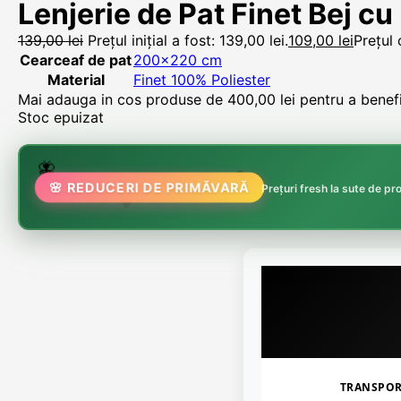
Lenjerie de Pat Finet Bej cu 
139,00
lei
Prețul inițial a fost: 139,00 lei.
109,00
lei
Prețul 
Cearceaf de pat
200×220 cm
Material
Finet 100% Poliester
Mai adauga in cos produse de
400,00
lei
pentru a benefic
Stoc epuizat
🌷
🦋
🌸 REDUCERI DE PRIMĂVARĂ
🏵️
Prețuri fresh la sute de p
🌸
TRANSPO