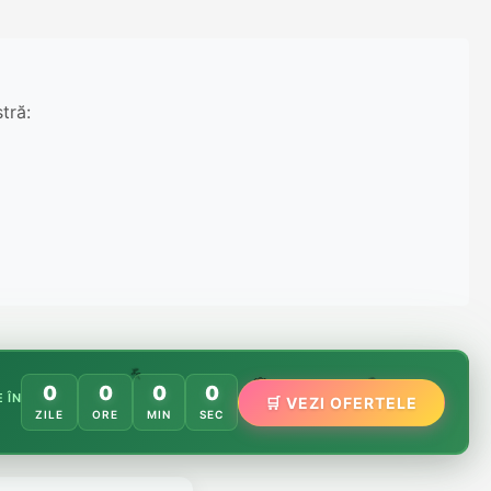
tră:
🌸
️
🌿
0
0
0
0
🏵️
 ÎN
🛒 VEZI OFERTELE
ZILE
ORE
MIN
SEC