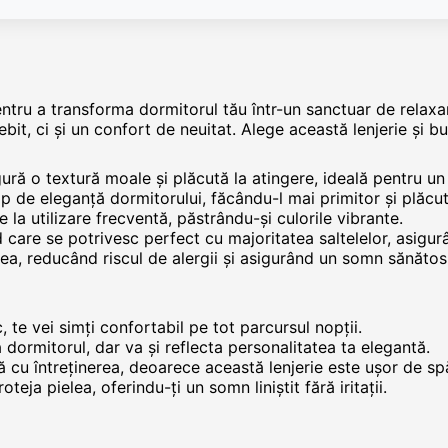
entru a transforma dormitorul tău într-un sanctuar de relaxa
bit, ci și un confort de neuitat. Alege această lenjerie și 
ră o textură moale și plăcută la atingere, ideală pentru un 
op de eleganță dormitorului, făcându-l mai primitor și plăcut
e la utilizare frecventă, păstrându-și culorile vibrante.
d care se potrivesc perfect cu majoritatea saltelelor, asigu
elea, reducând riscul de alergii și asigurând un somn sănătos
 te vei simți confortabil pe tot parcursul nopții.
a dormitorul, dar va și reflecta personalitatea ta elegantă.
tură cu întreținerea, deoarece această lenjerie este ușor de sp
roteja pielea, oferindu-ți un somn liniștit fără iritații.