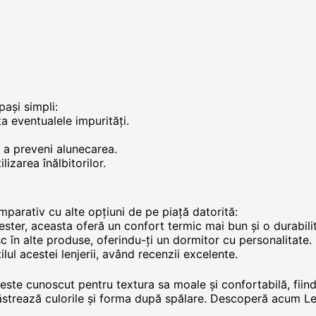
pași simpli:
ta eventualele impurități.
u a preveni alunecarea.
lizarea înălbitorilor.
mparativ cu alte opțiuni de pe piață datorită:
iester, aceasta oferă un confort termic mai bun și o durabili
sc în alte produse, oferindu-ți un dormitor cu personalitate.
tilul acestei lenjerii, având recenzii excelente.
ste cunoscut pentru textura sa moale și confortabilă, fiind 
 păstrează culorile și forma după spălare. Descoperă acum Len