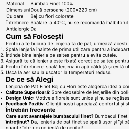
Material
Bumbac Finet 100%
Dimensiuni
Două persoane (200x220 cm)
Culoare
Bej cu flori colorate
Întreținere
Spălare la 40°C, nu se recomandă înălbitorul
Antialergic
Da
Cum să Folosești
Pentru a te bucura de lenjeria ta de pat, urmează acești 
Spală lenjeria înainte de prima utilizare pentru a îndepăr
Întinde bine lenjeria pe saltea pentru a evita cutele.
Asigură-te că lenjeria este fixată corect pe saltea pentr
Pentru întreținere, spală lenjeria în apă călduță și evită uti
Uscă la aer sau la uscător la temperaturi reduse.
De ce să Alegi
Lenjeria de Pat Finet Bej cu Flori este alegerea ideală co
Calitate Superioară
: Spre deosebire de lenjeriile din pol
Design Unic
: Motivele florale sunt unice și nu se regăse
Feedback Pozitiv
: Clienții noștri apreciază confortul și s
Întrebări frecvente
Care sunt avantajele bumbacului finet?
Bumbacul finet e
întreținut?
Da, lenjeria de pat finet se spală ușor și își
noapte într-o experiență de neuitat!