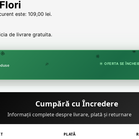
Flori
curent este: 109,00 lei.
ia de livrare gratuita.
🏵
🌸
🌸
☀️ OFERTA SE ÎNCHEIE
roduse
🌿
Cumpără cu Încredere
Informații complete despre livrare, plată și returnare
RT
PLATĂ
R