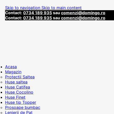
Skip to navigation
Skip to main content
Contact:
0734 189 935
sau
comenzi@domingo.ro
Contact:
0734 189 935
sau
comenzi@domingo.ro
Acasa
Magazin
Protectii Saltea
Huse saltea
Huse Catifea
Huse Cocolino
Huse Finet
Huse tip Topper
Prosoape bumbac
Lenjerii de Pat