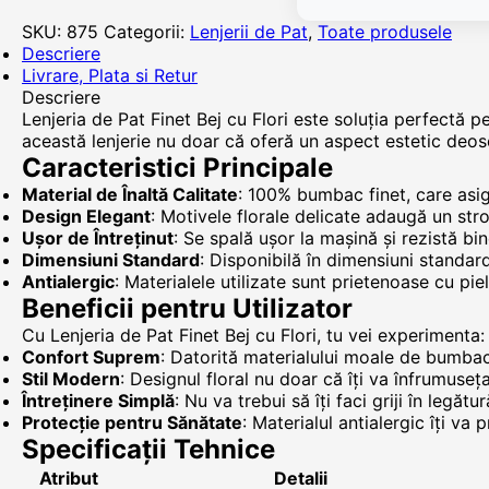
SKU:
875
Categorii:
Lenjerii de Pat
,
Toate produsele
Descriere
Livrare, Plata si Retur
Descriere
Lenjeria de Pat Finet Bej cu Flori este soluția perfectă p
această lenjerie nu doar că oferă un aspect estetic deose
Caracteristici Principale
Material de Înaltă Calitate
: 100% bumbac finet, care asigu
Design Elegant
: Motivele florale delicate adaugă un str
Ușor de Întreținut
: Se spală ușor la mașină și rezistă bin
Dimensiuni Standard
: Disponibilă în dimensiuni standar
Antialergic
: Materialele utilizate sunt prietenoase cu pi
Beneficii pentru Utilizator
Cu Lenjeria de Pat Finet Bej cu Flori, tu vei experimenta:
Confort Suprem
: Datorită materialului moale de bumbac,
Stil Modern
: Designul floral nu doar că îți va înfrumuseț
Întreținere Simplă
: Nu va trebui să îți faci griji în legă
Protecție pentru Sănătate
: Materialul antialergic îți va p
Specificații Tehnice
Atribut
Detalii