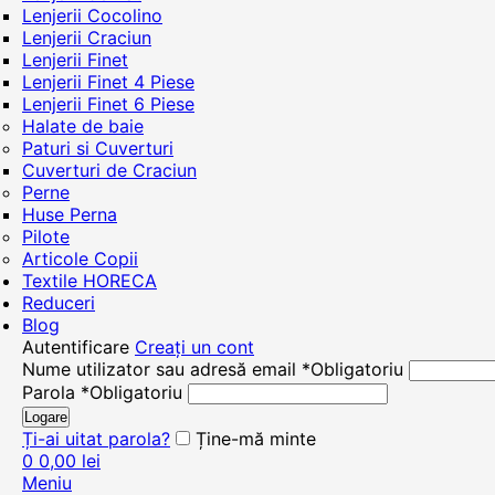
Lenjerii Cocolino
Lenjerii Craciun
Lenjerii Finet
Lenjerii Finet 4 Piese
Lenjerii Finet 6 Piese
Halate de baie
Paturi si Cuverturi
Cuverturi de Craciun
Perne
Huse Perna
Pilote
Articole Copii
Textile HORECA
Reduceri
Blog
Autentificare
Creați un cont
Nume utilizator sau adresă email
*
Obligatoriu
Parola
*
Obligatoriu
Logare
Ți-ai uitat parola?
Ține-mă minte
0
0,00
lei
Meniu