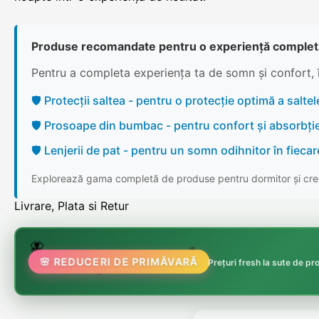
Produse recomandate pentru o experiență complet
Pentru a completa experiența ta de somn și confort, 
🛡️ Protecții saltea - pentru o protecție optimă a saltele
🛡️ Prosoape din bumbac - pentru confort și absorbți
🛡️ Lenjerii de pat - pentru un somn odihnitor în fieca
Explorează gama completă de produse pentru dormitor și cree
Livrare, Plata si Retur
🌷
🦋
🏵️
🌸 REDUCERI DE PRIMĂVARĂ
Prețuri fresh la sute de p
🌸