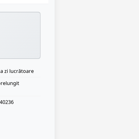
a zi lucrătoare
prelungit
040236