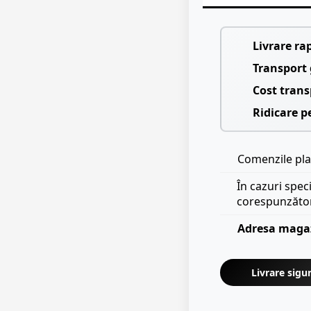
Livrare ra
Transport 
Cost trans
Ridicare p
Comenzile plas
În cazuri spec
corespunzăto
Adresa maga
Livrare sigur