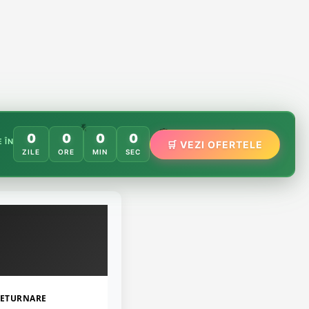
🌸
️
🌿
0
0
0
0
🏵️
 ÎN
🛒 VEZI OFERTELE
ZILE
ORE
MIN
SEC
ETURNARE