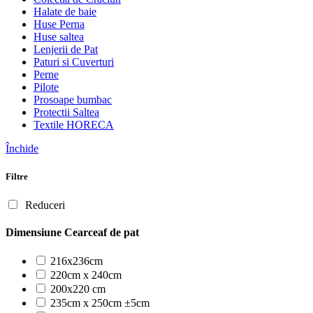
Halate de baie
Huse Perna
Huse saltea
Lenjerii de Pat
Paturi si Cuverturi
Perne
Pilote
Prosoape bumbac
Protectii Saltea
Textile HORECA
Închide
Filtre
Reduceri
Dimensiune Cearceaf de pat
216x236cm
220cm x 240cm
200x220 cm
235cm x 250cm ±5cm