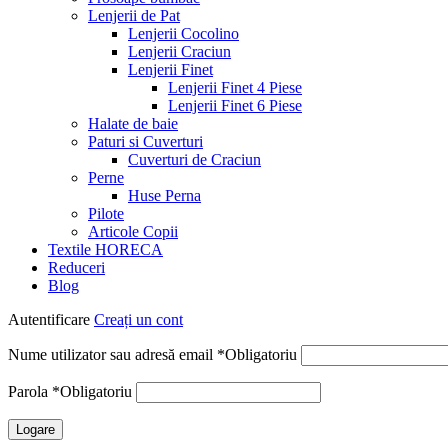
Lenjerii de Pat
Lenjerii Cocolino
Lenjerii Craciun
Lenjerii Finet
Lenjerii Finet 4 Piese
Lenjerii Finet 6 Piese
Halate de baie
Paturi si Cuverturi
Cuverturi de Craciun
Perne
Huse Perna
Pilote
Articole Copii
Textile HORECA
Reduceri
Blog
Autentificare
Creați un cont
Nume utilizator sau adresă email
*
Obligatoriu
Parola
*
Obligatoriu
Logare