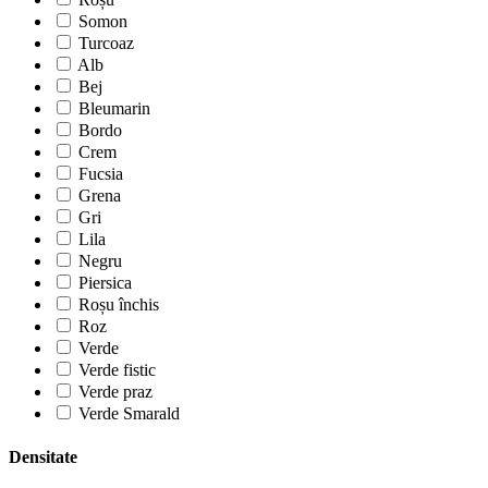
Somon
Turcoaz
Alb
Bej
Bleumarin
Bordo
Crem
Fucsia
Grena
Gri
Lila
Negru
Piersica
Roșu închis
Roz
Verde
Verde fistic
Verde praz
Verde Smarald
Densitate