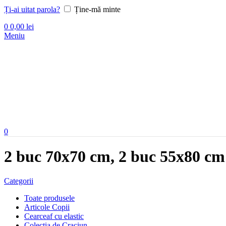
Ți-ai uitat parola?
Ține-mă minte
0
0,00
lei
Meniu
0
2 buc 70x70 cm, 2 buc 55x80 cm
Categorii
Toate produsele
Articole Copii
Cearceaf cu elastic
Colectia de Craciun