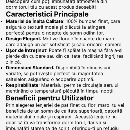
Descoperă cum poți îmbunătăți atmosfera din
dormitorul tău cu acest produs deosebit!
Caracteristici Principale
Material de Înaltă Calitate
: 100% bumbac finet, care
asigură o textură moale și plăcută la atingere,
perfectă pentru o noapte de somn odihnitor.
Design Elegant
: Motive florale în nuanțe de maro,
care adaugă un aer sofisticat și cald oricărei camere.
Ușor de Întreținut
: Poate fi spălat la mașină fără a-și
pierde din culoare sau din calitate, facilitând îngrijirea
zilnică.
Dimensiuni Standard
: Disponibilă în dimensiuni
variate, se potrivește perfect cu majoritatea
saltelelor, asigurând o acoperire optimă.
Respirabilitate
: Materialul permite circulația aerului,
menținând o temperatură plăcută în timpul nopții.
Beneficii pentru Utilizator
Prin alegerea lenjeriei de pat finet cu flori maro, tu vei
beneficia de un somn de calitate superioară, datorită
materialului moale și respirabil. Această lenjerie nu
doar că îți va transforma dormitorul, dar va și
îmbunătăți starea ta de spirit, oferindu-ți un refugiu