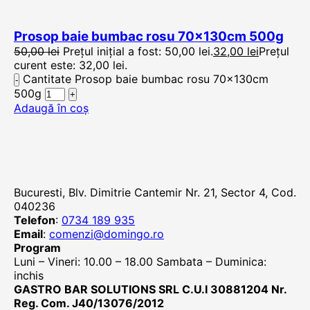
Prosop baie bumbac rosu 70x130cm 500g
50,00
lei
Prețul inițial a fost: 50,00 lei.
32,00
lei
Prețul
curent este: 32,00 lei.
Cantitate Prosop baie bumbac rosu 70x130cm
500g
Adaugă în coș
Bucuresti, Blv. Dimitrie Cantemir Nr. 21, Sector 4, Cod.
040236
Telefon
:
0734 189 935
Email
:
comenzi@domingo.ro
Program
Luni – Vineri: 10.00 – 18.00 Sambata – Duminica:
inchis
GASTRO BAR SOLUTIONS SRL C.U.I 30881204 Nr.
Reg. Com. J40/13076/2012