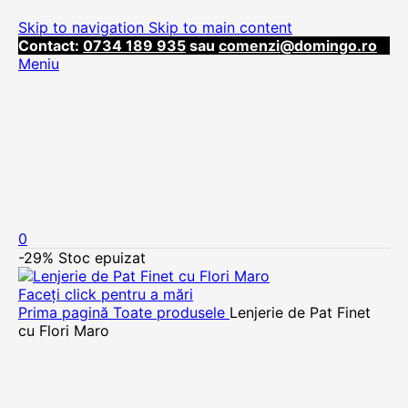
Skip to navigation
Skip to main content
Contact:
0734 189 935
sau
comenzi@domingo.ro
Meniu
0
-29%
Stoc epuizat
Faceți click pentru a mări
Prima pagină
Toate produsele
Lenjerie de Pat Finet
cu Flori Maro