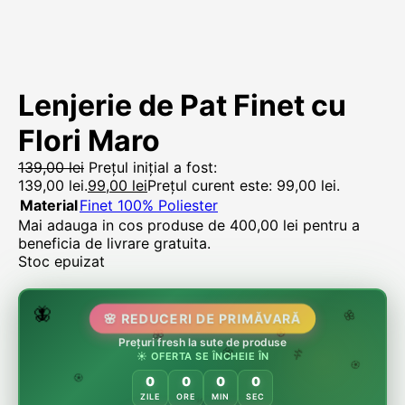
Lenjerie de Pat Finet cu
Flori Maro
139,00
lei
Prețul inițial a fost:
139,00 lei.
99,00
lei
Prețul curent este: 99,00 lei.
Material
Finet 100% Poliester
Mai adauga in cos produse de
400,00
lei
pentru a
beneficia de livrare gratuita.
Stoc epuizat
🌷
🦋
🌸 REDUCERI DE PRIMĂVARĂ
🌸
Prețuri fresh la sute de produse
🌸
🏵️
☀️ OFERTA SE ÎNCHEIE ÎN
🌸
🌿
🏵️
0
0
0
0
🏵️
ZILE
ORE
MIN
SEC