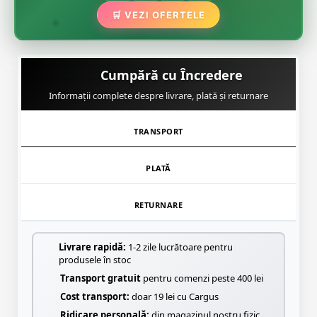
🛒 VEZI OFERTELE
🌿
🌸
Cumpără cu Încredere
Informații complete despre livrare, plată și returnare
TRANSPORT
PLATĂ
RETURNARE
Livrare rapidă:
1-2 zile lucrătoare pentru
produsele în stoc
Transport gratuit
pentru comenzi peste 400 lei
Cost transport:
doar 19 lei cu Cargus
Ridicare personală:
din magazinul nostru fizic