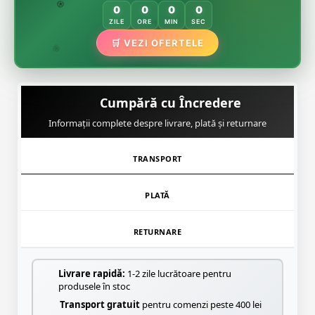
🌿
🏵️
0
0
0
0
🏵️
ZILE
ORE
MIN
SEC
🌿
🛒 VEZI OFERTELE
🌸
Cumpără cu Încredere
Informații complete despre livrare, plată și returnare
TRANSPORT
PLATĂ
RETURNARE
Livrare rapidă:
1-2 zile lucrătoare pentru
produsele în stoc
Transport gratuit
pentru comenzi peste 400 lei