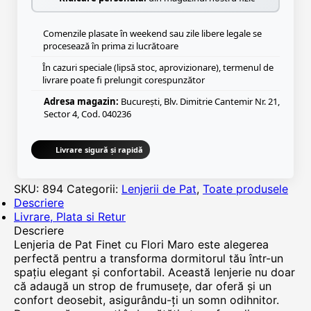
Comenzile plasate în weekend sau zile libere legale se
procesează în prima zi lucrătoare
În cazuri speciale (lipsă stoc, aprovizionare), termenul de
livrare poate fi prelungit corespunzător
Adresa magazin:
București, Blv. Dimitrie Cantemir Nr. 21,
Sector 4, Cod. 040236
Livrare sigură și rapidă
SKU:
894
Categorii:
Lenjerii de Pat
,
Toate produsele
Descriere
Livrare, Plata si Retur
Descriere
Lenjeria de Pat Finet cu Flori Maro este alegerea
perfectă pentru a transforma dormitorul tău într-un
spațiu elegant și confortabil. Această lenjerie nu doar
că adaugă un strop de frumusețe, dar oferă și un
confort deosebit, asigurându-ți un somn odihnitor.