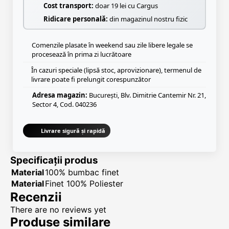
Cost transport:
doar 19 lei cu Cargus
Ridicare personală:
din magazinul nostru fizic
Comenzile plasate în weekend sau zile libere legale se
procesează în prima zi lucrătoare
În cazuri speciale (lipsă stoc, aprovizionare), termenul de
livrare poate fi prelungit corespunzător
Adresa magazin:
București, Blv. Dimitrie Cantemir Nr. 21,
Sector 4, Cod. 040236
Livrare sigură și rapidă
Specificații produs
Material
100% bumbac finet
Material
Finet 100% Poliester
Recenzii
There are no reviews yet
Produse similare