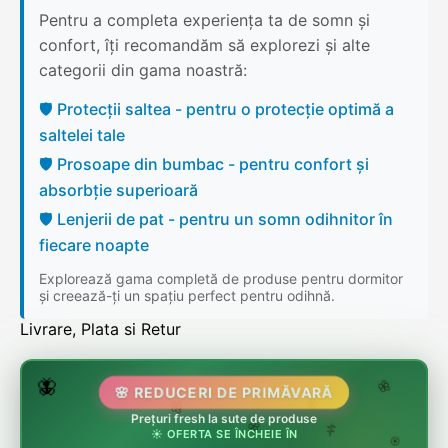
Pentru a completa experiența ta de somn și
confort, îți recomandăm să explorezi și alte
categorii din gama noastră:
🛡️ Protecții saltea - pentru o protecție optimă a
saltelei tale
🛡️ Prosoape din bumbac - pentru confort și
absorbție superioară
🛡️ Lenjerii de pat - pentru un somn odihnitor în
fiecare noapte
Explorează gama completă de produse pentru dormitor
și creează-ți un spațiu perfect pentru odihnă.
Livrare, Plata si Retur
🌷
🦋
🌸 REDUCERI DE PRIMĂVARĂ
🌸
Prețuri fresh la sute de produse
🌸
🏵️
☀️ OFERTA SE ÎNCHEIE ÎN
🌸