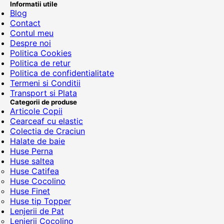
Informatii utile
Blog
Contact
Contul meu
Despre noi
Politica Cookies
Politica de retur
Politica de confidentialitate
Termeni si Conditii
Transport si Plata
Categorii de produse
Articole Copii
Cearceaf cu elastic
Colectia de Craciun
Halate de baie
Huse Perna
Huse saltea
Huse Catifea
Huse Cocolino
Huse Finet
Huse tip Topper
Lenjerii de Pat
Lenjerii Cocolino