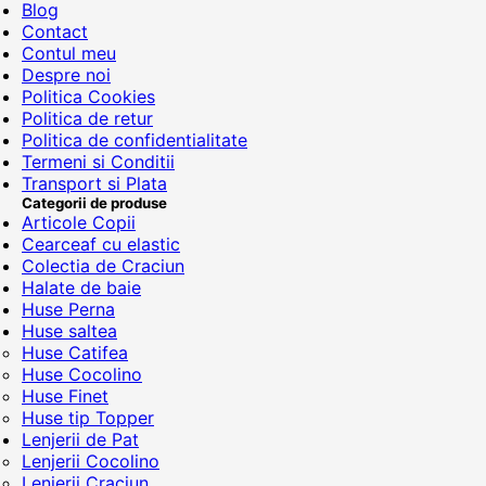
Blog
Contact
Contul meu
Despre noi
Politica Cookies
Politica de retur
Politica de confidentialitate
Termeni si Conditii
Transport si Plata
Categorii de produse
Articole Copii
Cearceaf cu elastic
Colectia de Craciun
Halate de baie
Huse Perna
Huse saltea
Huse Catifea
Huse Cocolino
Huse Finet
Huse tip Topper
Lenjerii de Pat
Lenjerii Cocolino
Lenjerii Craciun