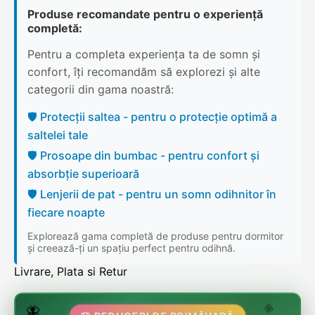
Produse recomandate pentru o experiență
completă:
Pentru a completa experiența ta de somn și
confort, îți recomandăm să explorezi și alte
categorii din gama noastră:
🛡️ Protecții saltea - pentru o protecție optimă a
saltelei tale
🛡️ Prosoape din bumbac - pentru confort și
absorbție superioară
🛡️ Lenjerii de pat - pentru un somn odihnitor în
fiecare noapte
Explorează gama completă de produse pentru dormitor
și creează-ți un spațiu perfect pentru odihnă.
Livrare, Plata si Retur
🌷
🦋