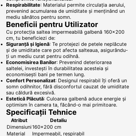
Respirabilitate
: Materialul permite circulația aerului,
prevenind acumularea de umiditate și menținând un
mediu sănătos pentru somn.
Beneficii pentru Utilizator
Cu protecția saltea impermeabilă galbenă 160x200
cm, tu beneficiezi de:
Siguranță și Igienă
: Te protejezi de petele neplăcute
și de umiditate care pot afecta salteaua, asigurându-
ți un mediu curat pentru odihnă.
Economisirea Banilor
: Prevenind deteriorarea
saltelei, investești în durabilitatea acesteia și
economisești bani pe termen lung.
Confort Personalizat
: Designul respirabil îți oferă un
somn odihnitor, fără disconfortul cauzat de umiditate
sau căldură excesivă.
Estetică Plăcută
: Culoarea galbenă aduce energie și
optimism în camera ta, făcând-o mai primitoare.
Specificații Tehnice
Atribut
Detaliu
Dimensiuni
160x200 cm
Material
Impermeabil, respirabil