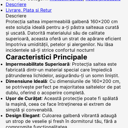
Descriere
Livrare, Plata si Retur
Descriere
Protecția saltea impermeabilă galbenă 160x200 cm
este soluția ideală pentru a-ți păstra salteaua curată
și uscată. Datorită materialului său de calitate
superioară, aceasta oferă un strat de apărare eficient
împotriva umidității, petelor și alergenilor. Nu lăsa
incidentele să-ți strice confortul nocturn!
Caracteristici Principale
Impermeabilitate Superioară
: Protecția saltea este
fabricată dintr-un material special care împiedică
pătrunderea lichidelor, asigurându-ți un somn liniștit.
Dimensiune Ideală
: Cu dimensiunile de 160x200 cm,
se potrivește perfect pe majoritatea saltelelor de pat
dublu, oferind o acoperire completă.
Ușor de Curățat
: Această protecție poate fi spălată
la mașină, ceea ce face întreținerea ei extrem de
simplă și convenabilă.
Design Elegant
: Culoarea galbenă vibrantă adaugă
un strop de veselie și fresh în dormitorul tău, fără a
compromite funcționalitatea.