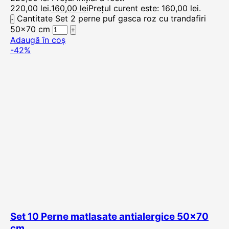
220,00 lei.
160,00
lei
Prețul curent este: 160,00 lei.
Cantitate Set 2 perne puf gasca roz cu trandafiri
50x70 cm
Adaugă în coș
-42%
Set 10 Perne matlasate antialergice 50×70
cm