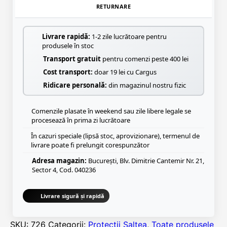
RETURNARE
Livrare rapidă:
1-2 zile lucrătoare pentru
produsele în stoc
Transport gratuit
pentru comenzi peste 400 lei
Cost transport:
doar 19 lei cu Cargus
Ridicare personală:
din magazinul nostru fizic
Comenzile plasate în weekend sau zile libere legale se
procesează în prima zi lucrătoare
În cazuri speciale (lipsă stoc, aprovizionare), termenul de
livrare poate fi prelungit corespunzător
Adresa magazin:
București, Blv. Dimitrie Cantemir Nr. 21,
Sector 4, Cod. 040236
Livrare sigură și rapidă
SKU:
726
Categorii:
Protectii Saltea
,
Toate produsele