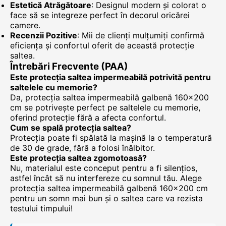
Estetică Atrăgătoare
: Designul modern și colorat o
face să se integreze perfect în decorul oricărei
camere.
Recenzii Pozitive
: Mii de clienți mulțumiți confirmă
eficiența și confortul oferit de această protecție
saltea.
Întrebări Frecvente (PAA)
Este protecția saltea impermeabilă potrivită pentru
saltelele cu memorie?
Da, protecția saltea impermeabilă galbenă 160x200
cm se potrivește perfect pe saltelele cu memorie,
oferind protecție fără a afecta confortul.
Cum se spală protecția saltea?
Protecția poate fi spălată la mașină la o temperatură
de 30 de grade, fără a folosi înălbitor.
Este protecția saltea zgomotoasă?
Nu, materialul este conceput pentru a fi silențios,
astfel încât să nu interfereze cu somnul tău. Alege
protecția saltea impermeabilă galbenă 160x200 cm
pentru un somn mai bun și o saltea care va rezista
testului timpului!