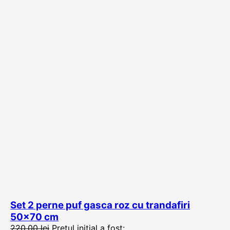
Set 2 perne puf gasca roz cu trandafiri
50×70 cm
220,00
lei
Prețul inițial a fost: