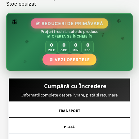
Stoc epuizat
🌷
🦋
🌸 REDUCERI DE PRIMĂVARĂ
🌸
Prețuri fresh la sute de produse
🌸
🏵️
☀️ OFERTA SE ÎNCHEIE ÎN
🌸
🌿
🏵️
0
0
0
0
🏵️
ZILE
ORE
MIN
SEC
🌿
🛒 VEZI OFERTELE
🌸
Cumpără cu Încredere
Informații complete despre livrare, plată și returnare
TRANSPORT
PLATĂ