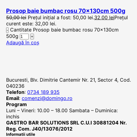
Prosop baie bumbac rosu 70x130cm 500g
50,00
lei
Prețul inițial a fost: 50,00 lei.
32,00
lei
Prețul
curent este: 32,00 lei.
Cantitate Prosop baie bumbac rosu 70x130cm
500g
Adaugă în coș
Bucuresti, Blv. Dimitrie Cantemir Nr. 21, Sector 4, Cod.
040236
Telefon
:
0734 189 935
Email
:
comenzi@domingo.ro
Program
Luni – Vineri: 10.00 – 18.00 Sambata – Duminica:
inchis
GASTRO BAR SOLUTIONS SRL C.U.I 30881204 Nr.
Reg. Com. J40/13076/2012
Informatii utile