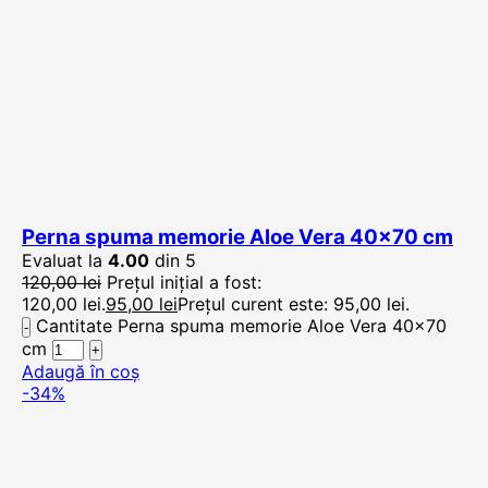
Perna spuma memorie Aloe Vera 40×70 cm
Evaluat la
4.00
din 5
120,00
lei
Prețul inițial a fost:
120,00 lei.
95,00
lei
Prețul curent este: 95,00 lei.
Cantitate Perna spuma memorie Aloe Vera 40x70
cm
Adaugă în coș
-34%