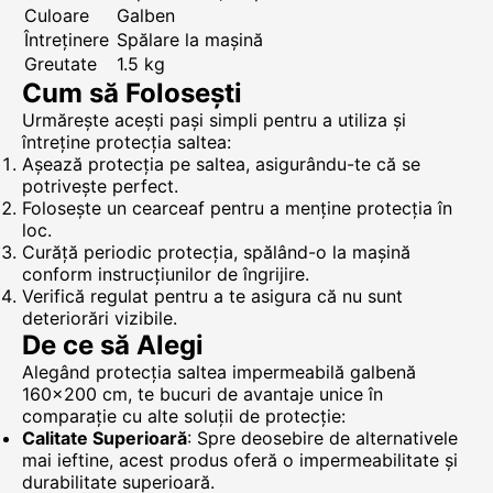
Culoare
Galben
Întreținere
Spălare la mașină
Greutate
1.5 kg
Cum să Folosești
Urmărește acești pași simpli pentru a utiliza și
întreține protecția saltea:
Așează protecția pe saltea, asigurându-te că se
potrivește perfect.
Folosește un cearceaf pentru a menține protecția în
loc.
Curăță periodic protecția, spălând-o la mașină
conform instrucțiunilor de îngrijire.
Verifică regulat pentru a te asigura că nu sunt
deteriorări vizibile.
De ce să Alegi
Alegând protecția saltea impermeabilă galbenă
160x200 cm, te bucuri de avantaje unice în
comparație cu alte soluții de protecție:
Calitate Superioară
: Spre deosebire de alternativele
mai ieftine, acest produs oferă o impermeabilitate și
durabilitate superioară.