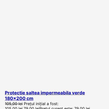
Protectie saltea impermeabila verde
180×200 cm
105,00
lei
Prețul inițial a fost:
105,00 lei.
79,00
lei
Prețul curent este: 79,00 lei.