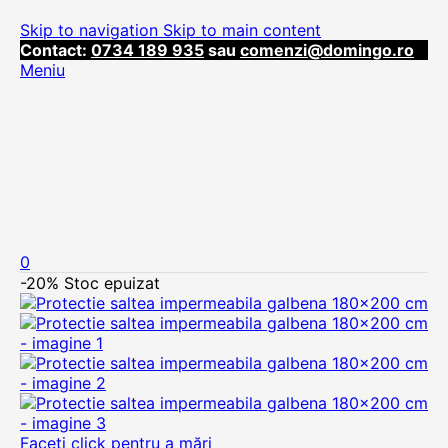
Skip to navigation
Skip to main content
Contact:
0734 189 935
sau
comenzi@domingo.ro
Meniu
0
-20%
Stoc epuizat
Faceți click pentru a mări