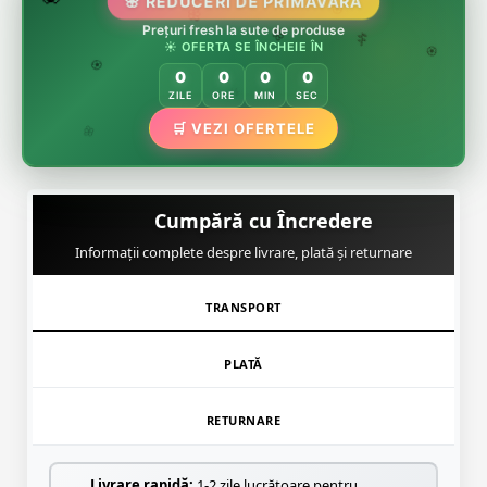
🌸 REDUCERI DE PRIMĂVARĂ
🌸
Prețuri fresh la sute de produse
🌸
🏵️
☀️ OFERTA SE ÎNCHEIE ÎN
🌸
🌿
🏵️
0
0
0
0
🏵️
ZILE
ORE
MIN
SEC
🌿
🛒 VEZI OFERTELE
🌸
Cumpără cu Încredere
Informații complete despre livrare, plată și returnare
TRANSPORT
PLATĂ
RETURNARE
Livrare rapidă:
1-2 zile lucrătoare pentru