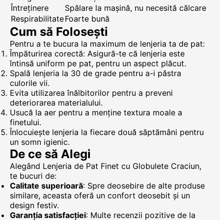
Întreținere
Spălare la mașină, nu necesită călcare
Respirabilitate
Foarte bună
Cum să Folosești
Pentru a te bucura la maximum de lenjeria ta de pat:
Împăturirea corectă: Asigură-te că lenjeria este
întinsă uniform pe pat, pentru un aspect plăcut.
Spală lenjeria la 30 de grade pentru a-i păstra
culorile vii.
Evita utilizarea înălbitorilor pentru a preveni
deteriorarea materialului.
Usucă la aer pentru a menține textura moale a
finetului.
Înlocuiește lenjeria la fiecare două săptămâni pentru
un somn igienic.
De ce să Alegi
Alegând Lenjeria de Pat Finet cu Globulete Craciun,
te bucuri de:
Calitate superioară
: Spre deosebire de alte produse
similare, aceasta oferă un confort deosebit și un
design festiv.
Garanția satisfacției
: Multe recenzii pozitive de la