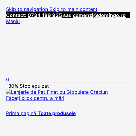
Skip to navigation
Skip to main content
Contact:
0734 189 935
sau
comenzi@domingo.ro
Meniu
0
-30%
Stoc epuizat
Faceți click pentru a mări
Prima pagină
Toate produsele