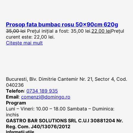
Prosop fata bumbac rosu 50x90cm 620g
35,00
lei
Prețul inițial a fost: 35,00 lei.
22,00
lei
Prețul
curent este: 22,00 lei.
Citește mai mult
Bucuresti, Blv. Dimitrie Cantemir Nr. 21, Sector 4, Cod.
040236
Telefon
:
0734 189 935
Email
:
comenzi@domingo.ro
Program
Luni – Vineri: 10.00 – 18.00 Sambata – Duminica:
inchis
GASTRO BAR SOLUTIONS SRL C.U.I 30881204 Nr.
Reg. Com. J40/13076/2012
Informatii utile