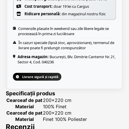
Cost transport:
doar 19 lei cu Cargus
Ridicare personală:
din magazinul nostru fizic
Comenzile plasate în weekend sau zile libere legale se
procesează în prima zi lucrătoare
În cazuri speciale (lipsă stoc, aprovizionare), termenul de
livrare poate fi prelungit corespunzător
Adresa magazin:
București, Blv. Dimitrie Cantemir Nr. 21,
Sector 4, Cod. 040236
Livrare sigură și rapidă
Specificații produs
Cearceaf de pat
200x220 cm
Material
100% Finet
Cearceaf de pat
200x220 cm
Material
Finet 100% Poliester
Recenzii