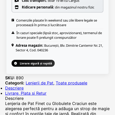
Cost transport:
doar 19 lei cu Cargus
Ridicare personală:
din magazinul nostru fizic
Comenzile plasate în weekend sau zile libere legale se
procesează în prima zi lucrătoare
În cazuri speciale (lipsă stoc, aprovizionare), termenul de
livrare poate fi prelungit corespunzător
Adresa magazin:
București, Blv. Dimitrie Cantemir Nr. 21,
Sector 4, Cod. 040236
Livrare sigură și rapidă
SKU:
890
Categorii:
Lenjerii de Pat
,
Toate produsele
Descriere
Livrare, Plata si Retur
Descriere
Lenjeria de Pat Finet cu Globulete Craciun este
alegerea perfectă pentru a adăuga un strop de magie
și confort în nopțile tale de iarnă. Realizată din