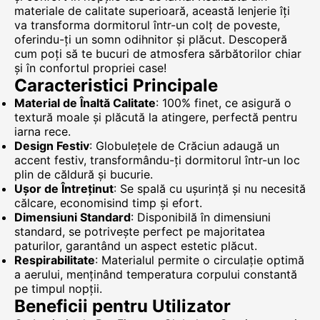
materiale de calitate superioară, această lenjerie îți
va transforma dormitorul într-un colț de poveste,
oferindu-ți un somn odihnitor și plăcut. Descoperă
cum poți să te bucuri de atmosfera sărbătorilor chiar
și în confortul propriei case!
Caracteristici Principale
Material de Înaltă Calitate
: 100% finet, ce asigură o
textură moale și plăcută la atingere, perfectă pentru
iarna rece.
Design Festiv
: Globulețele de Crăciun adaugă un
accent festiv, transformându-ți dormitorul într-un loc
plin de căldură și bucurie.
Ușor de Întreținut
: Se spală cu ușurință și nu necesită
călcare, economisind timp și efort.
Dimensiuni Standard
: Disponibilă în dimensiuni
standard, se potrivește perfect pe majoritatea
paturilor, garantând un aspect estetic plăcut.
Respirabilitate
: Materialul permite o circulație optimă
a aerului, menținând temperatura corpului constantă
pe timpul nopții.
Beneficii pentru Utilizator