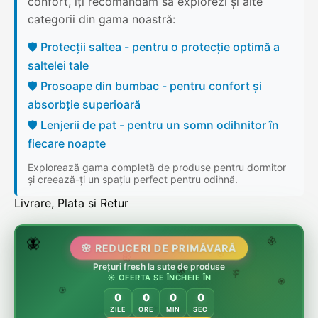
confort, îți recomandăm să explorezi și alte
categorii din gama noastră:
🛡️ Protecții saltea - pentru o protecție optimă a
saltelei tale
🛡️ Prosoape din bumbac - pentru confort și
absorbție superioară
🛡️ Lenjerii de pat - pentru un somn odihnitor în
fiecare noapte
Explorează gama completă de produse pentru dormitor
și creează-ți un spațiu perfect pentru odihnă.
Livrare, Plata si Retur
🌷
🦋
🌸 REDUCERI DE PRIMĂVARĂ
🌸
Prețuri fresh la sute de produse
🌸
🏵️
☀️ OFERTA SE ÎNCHEIE ÎN
🌸
🌿
🏵️
0
0
0
0
🏵️
ZILE
ORE
MIN
SEC