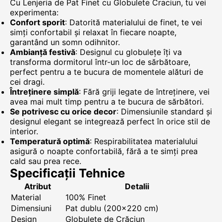
Cu Lenjeria de Pat Finet cu Globulete Craciun, tu vei
experimenta:
Confort sporit
: Datorită materialului de finet, te vei
simți confortabil și relaxat în fiecare noapte,
garantând un somn odihnitor.
Ambianță festivă
: Designul cu globulețe îți va
transforma dormitorul într-un loc de sărbătoare,
perfect pentru a te bucura de momentele alături de
cei dragi.
Întreținere simplă
: Fără griji legate de întreținere, vei
avea mai mult timp pentru a te bucura de sărbători.
Se potrivesc cu orice decor
: Dimensiunile standard și
designul elegant se integrează perfect în orice stil de
interior.
Temperatură optimă
: Respirabilitatea materialului
asigură o noapte confortabilă, fără a te simți prea
cald sau prea rece.
Specificații Tehnice
Atribut
Detalii
Material
100% Finet
Dimensiuni
Pat dublu (200x220 cm)
Design
Globulețe de Crăciun