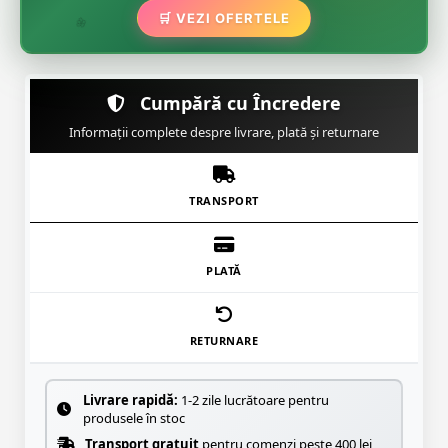
🌿
🛒 VEZI OFERTELE
🌸
Cumpără cu Încredere
Informații complete despre livrare, plată și returnare
TRANSPORT
PLATĂ
RETURNARE
Livrare rapidă:
1-2 zile lucrătoare pentru
produsele în stoc
Transport gratuit
pentru comenzi peste 400 lei