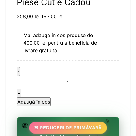
Piese Cutie Cadou
258,00
lei
193,00
lei
Mai adauga in cos produse de
400,00
lei
pentru a beneficia de
livrare gratuita.
Adaugă în coș
🌷
🦋
🌸
🌸 REDUCERI DE PRIMĂVARĂ
🏵️
🌸