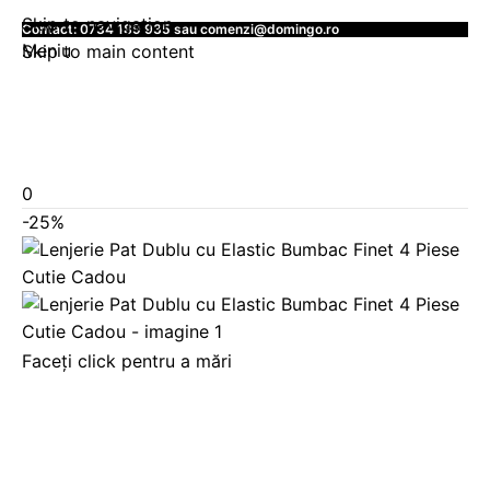
Skip to navigation
Contact:
0734 189 935
sau
comenzi@domingo.ro
Meniu
Skip to main content
0
-25%
Faceți click pentru a mări