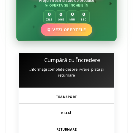
Prețuri fresh la sute de produse
🌸
🌿
☀️ OFERTA SE ÎNCHEIE ÎN
🏵️
🏵️
0
0
0
0
ZILE
ORE
MIN
SEC
🌿
🛒 VEZI OFERTELE
🌸
Cumpără cu Încredere
Informații complete despre livrare, plată și
returnare
TRANSPORT
PLATĂ
RETURNARE