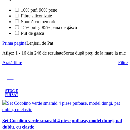
10% puf, 90% pene
Fibre siliconizate
Spumă cu memorie
15% puf și 85% pană de gâscă
Puf de gasca
Prima pagină
Lenjerii de Pat
Afișez 1 - 16 din 246 de rezultate
Sortat după preț: de la mare la mic
Arată filtre
Filtre
-20%
STOC E
PUIZAT
Set Cocolino verde smarald 4 piese pufoase, model dungi, pat
dublu, cu elastic