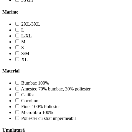
35 cm
Marime
2XL/3XL
L
L/XL
M
S
S/M
XL
Material
Bumbac 100%
Amestec 70% bumbac, 30% poliester
Catifea
Cocolino
Finet 100% Poliester
Microfibra 100%
Poliester cu strat impermeabil
Umplutură