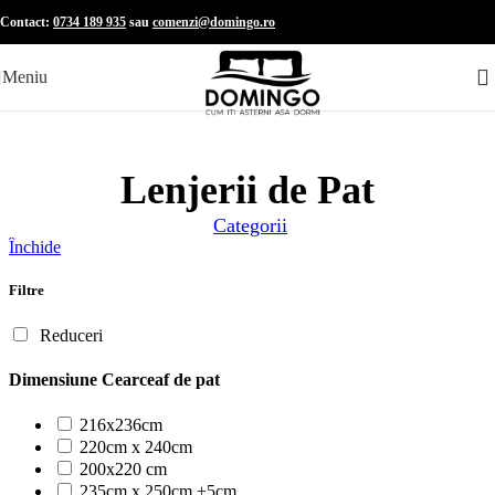
Skip to navigation
Skip to main content
Contact:
0734 189 935
sau
comenzi@domingo.ro
Meniu
Lenjerii de Pat
Categorii
Închide
Filtre
Reduceri
Dimensiune Cearceaf de pat
216x236cm
220cm x 240cm
200x220 cm
235cm x 250cm ±5cm