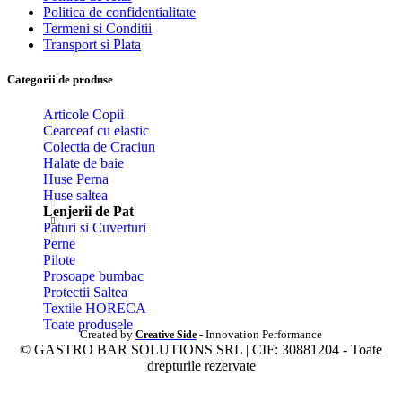
Politica de confidentialitate
Termeni si Conditii
Transport si Plata
Categorii de produse
Articole Copii
Cearceaf cu elastic
Colectia de Craciun
Halate de baie
Huse Perna
Huse saltea
Lenjerii de Pat
Paturi si Cuverturi
Perne
Pilote
Prosoape bumbac
Protectii Saltea
Textile HORECA
Toate produsele
Created by
- Innovation Performance
Creative Side
© GASTRO BAR SOLUTIONS SRL | CIF: 30881204 - Toate
drepturile rezervate