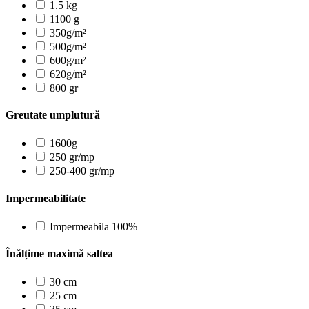
1.5 kg
1100 g
350g/m²
500g/m²
600g/m²
620g/m²
800 gr
Greutate umplutură
1600g
250 gr/mp
250-400 gr/mp
Impermeabilitate
Impermeabila 100%
Înălțime maximă saltea
30 cm
25 cm