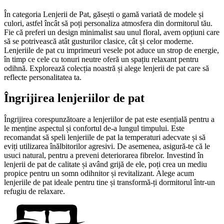
În categoria Lenjerii de Pat, găsești o gamă variată de modele și
culori, astfel încât să poți personaliza atmosfera din dormitorul tău.
Fie că preferi un design minimalist sau unul floral, avem opțiuni care
să se potrivească atât gusturilor clasice, cât și celor moderne.
Lenjeriile de pat cu imprimeuri vesele pot aduce un strop de energie,
în timp ce cele cu tonuri neutre oferă un spațiu relaxant pentru
odihnă. Explorează colecția noastră și alege lenjerii de pat care să
reflecte personalitatea ta.
Îngrijirea lenjeriilor de pat
Îngrijirea corespunzătoare a lenjeriilor de pat este esențială pentru a
le menține aspectul și confortul de-a lungul timpului. Este
recomandat să speli lenjeriile de pat la temperaturi adecvate și să
eviți utilizarea înălbitorilor agresivi. De asemenea, asigură-te că le
usuci natural, pentru a preveni deteriorarea fibrelor. Investind în
lenjerii de pat de calitate și având grijă de ele, poți crea un mediu
propice pentru un somn odihnitor și revitalizant. Alege acum
lenjeriile de pat ideale pentru tine și transformă-ți dormitorul într-un
refugiu de relaxare.