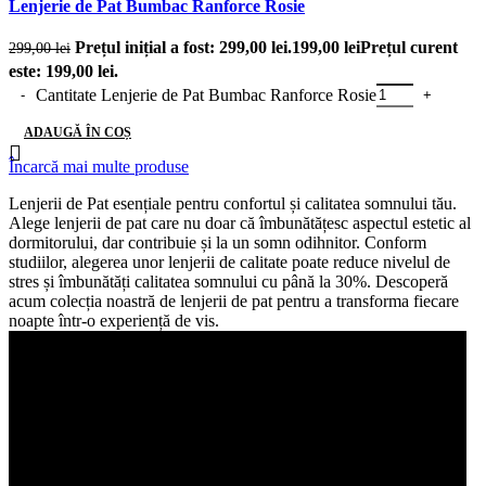
Lenjerie de Pat Bumbac Ranforce Rosie
Prețul inițial a fost: 299,00 lei.
199,00
lei
Prețul curent
299,00
lei
este: 199,00 lei.
Cantitate Lenjerie de Pat Bumbac Ranforce Rosie
ADAUGĂ ÎN COȘ
Încarcă mai multe produse
Lenjerii de Pat esențiale pentru confortul și calitatea somnului tău.
Alege lenjerii de pat care nu doar că îmbunătățesc aspectul estetic al
dormitorului, dar contribuie și la un somn odihnitor. Conform
studiilor, alegerea unor lenjerii de calitate poate reduce nivelul de
stres și îmbunătăți calitatea somnului cu până la 30%. Descoperă
acum colecția noastră de lenjerii de pat pentru a transforma fiecare
noapte într-o experiență de vis.