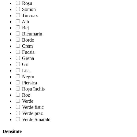
Roșu
Somon
Turcoaz
Alb
Bej
Bleumarin
Bordo
Crem
Fucsia
Grena
Gri
Lila
Negru
Piersica
Roșu închis
Roz
Verde
Verde fistic
Verde praz
Verde Smarald
Densitate