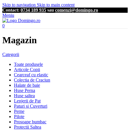
Skip to navigation
Skip to main content
Contact:
0734 189 935
sau
comenzi@domingo.ro
Meniu
0
Magazin
Categorii
Toate produsele
Articole Copii
Cearceaf cu elastic
Colectia de Craciun
Halate de baie
Huse Perna
Huse saltea
Lenjerii de Pat
Paturi si Cuverturi
Perne
Pilote
Prosoape bumbac
Protectii Saltea