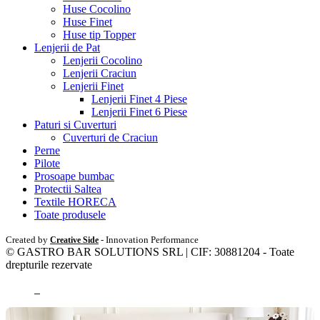
Huse Cocolino
Huse Finet
Huse tip Topper
Lenjerii de Pat
Lenjerii Cocolino
Lenjerii Craciun
Lenjerii Finet
Lenjerii Finet 4 Piese
Lenjerii Finet 6 Piese
Paturi si Cuverturi
Cuverturi de Craciun
Perne
Pilote
Prosoape bumbac
Protectii Saltea
Textile HORECA
Toate produsele
Created by
- Innovation Performance
Creative Side
© GASTRO BAR SOLUTIONS SRL | CIF: 30881204 - Toate
drepturile rezervate