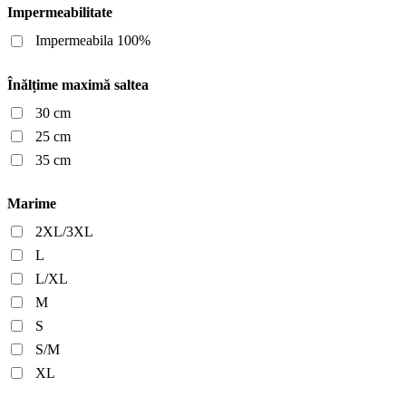
Impermeabilitate
Impermeabila 100%
Înălțime maximă saltea
30 cm
25 cm
35 cm
Marime
2XL/3XL
L
L/XL
M
S
S/M
XL