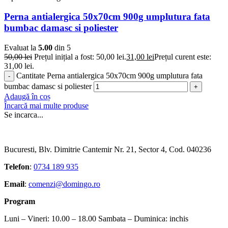
Perna antialergica 50x70cm 900g umplutura fata
bumbac damasc si poliester
Evaluat la
5.00
din 5
50,00
lei
Prețul inițial a fost: 50,00 lei.
31,00
lei
Prețul curent este:
31,00 lei.
Cantitate Perna antialergica 50x70cm 900g umplutura fata
bumbac damasc si poliester
Adaugă în coș
Încarcă mai multe produse
Se incarca...
Bucuresti, Blv. Dimitrie Cantemir Nr. 21, Sector 4, Cod. 040236
Telefon
:
0734 189 935
Email
:
comenzi@domingo.ro
Program
Luni – Vineri: 10.00 – 18.00 Sambata – Duminica: inchis