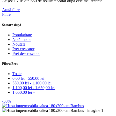
Afișez 1 - 16 din 650 de rezultate
Sortat după cele mai recente
Arată filtre
Filtre
Sortare după
Popularitate
Notă medie
Noutate
Pret crescator
Pret descrescator
Filtru Pret
Toate
0,00
lei
-
550,00
lei
550,00
lei
-
1.100,00
lei
1.100,00
lei
-
1.650,00
lei
1.650,00
lei
+
-36%