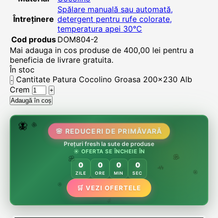
Spălare manuală sau automată,
Întreținere
detergent pentru rufe colorate,
temperatura apei 30°C
Cod produs
DOM804-2
Mai adauga in cos produse de
400,00
lei
pentru a
beneficia de livrare gratuita.
În stoc
Cantitate Patura Cocolino Groasa 200x230 Alb
Crem
Adaugă în coș
🌿
🌷
🦋
🌸 REDUCERI DE PRIMĂVARĂ
🌸
Prețuri fresh la sute de produse
☀️ OFERTA SE ÎNCHEIE ÎN
0
0
0
0
🌸
🌸
ZILE
ORE
MIN
SEC
🏵️
🌿
🌸
🏵️
🛒 VEZI OFERTELE
🏵️