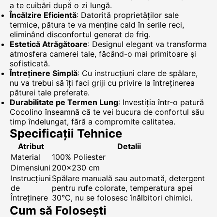
a te cuibări după o zi lungă.
Încălzire Eficientă
: Datorită proprietăților sale
termice, pătura te va menține cald în serile reci,
eliminând disconfortul generat de frig.
Estetică Atrăgătoare
: Designul elegant va transforma
atmosfera camerei tale, făcând-o mai primitoare și
sofisticată.
Întreținere Simplă
: Cu instrucțiuni clare de spălare,
nu va trebui să îți faci griji cu privire la întreținerea
păturei tale preferate.
Durabilitate pe Termen Lung
: Investiția într-o patură
Cocolino înseamnă că te vei bucura de confortul său
timp îndelungat, fără a compromite calitatea.
Specificații Tehnice
Atribut
Detalii
Material
100% Poliester
Dimensiuni
200x230 cm
Instrucțiuni
Spălare manuală sau automată, detergent
de
pentru rufe colorate, temperatura apei
Întreținere
30°C, nu se folosesc înălbitori chimici.
Cum să Folosești