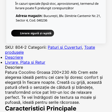
În cazuri speciale (lipsă stoc, aprovizionare), termenul de
livrare poate fi prelungit corespunzător
Adresa magazin:
București, Blv. Dimitrie Cantemir Nr. 21,
Sector 4, Cod. 040236
Livrare sigură și rapidă
SKU:
804-2
Categorii:
Paturi si Cuverturi
,
Toate
produsele
Descriere
Livrare, Plata si Retur
Descriere
Patura Cocolino Groasa 200x230 Alb Crem este
alegerea ideală pentru cei care își doresc confort și
eleganță în fiecare noapte. Creată cu grijă, această
patură oferă o senzație de căldură și blândețe,
transformând orice pat într-un loc de relaxare
perfect. Te vei îndrăgosti de textura sa moale și
pufoasă, ideală pentru serile răcoroase.
Caracteristici Principale