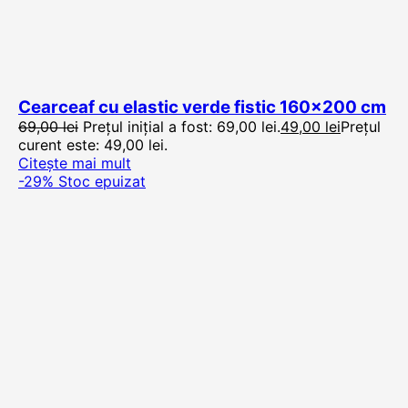
Cearceaf cu elastic verde fistic 160×200 cm
69,00
lei
Prețul inițial a fost: 69,00 lei.
49,00
lei
Prețul
curent este: 49,00 lei.
Citește mai mult
-29%
Stoc epuizat