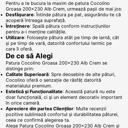
Pentru a te bucura la maxim de patura Cocolino
Groasa 200x230 Alb Crem, urmează pașii de mai jos:
Desfășurare
: Întinde pătura pe pat, asigurându-te că
acoperă întreaga suprafață.
Întreținere
: Spală pătura conform instrucțiunilor
pentru a-i menține calitățile.
Utilizare
: Folosește pătura atât pe timp de iarnă, cât
și pe timp de vară, datorită confortului termic pe
care îl oferă.
De ce să Alegi
Patura Cocolino Groasa 200x230 Alb Crem se
distinge prin:
Calitate Superioară
: Spre deosebire de alte pături,
Cocolino oferă o senzație de răsfăț datorită
materialului premium.
Estetică și Funcționalitate
: Această patură nu este
doar funcțională, ci și un element decorativ important
în orice cameră.
Apreciere din partea Clienților
: Multe recenzii
pozitive subliniază confortul și durabilitatea păturei,
ceea ce confirmă alegerea ta.
Alege Patura Cocolino Groasa 200x230 Alb Crem și