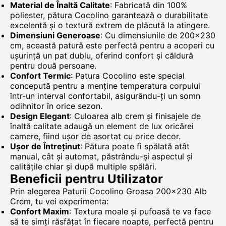
Material de Înaltă Calitate
: Fabricată din 100%
poliester, pătura Cocolino garantează o durabilitate
excelentă și o textură extrem de plăcută la atingere.
Dimensiuni Generoase
: Cu dimensiunile de 200x230
cm, această patură este perfectă pentru a acoperi cu
ușurință un pat dublu, oferind confort și căldură
pentru două persoane.
Confort Termic
: Patura Cocolino este special
concepută pentru a menține temperatura corpului
într-un interval confortabil, asigurându-ți un somn
odihnitor în orice sezon.
Design Elegant
: Culoarea alb crem și finisajele de
înaltă calitate adaugă un element de lux oricărei
camere, fiind ușor de asortat cu orice decor.
Ușor de Întreținut
: Pătura poate fi spălată atât
manual, cât și automat, păstrându-și aspectul și
calitățile chiar și după multiple spălări.
Beneficii pentru Utilizator
Prin alegerea Paturii Cocolino Groasa 200x230 Alb
Crem, tu vei experimenta:
Confort Maxim
: Textura moale și pufoasă te va face
să te simți răsfățat în fiecare noapte, perfectă pentru