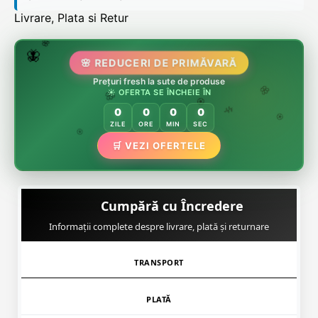
Livrare, Plata si Retur
🌷
🦋
🌸 REDUCERI DE PRIMĂVARĂ
🌸
Prețuri fresh la sute de produse
☀️ OFERTA SE ÎNCHEIE ÎN
🌸
🌸
0
0
0
0
🏵️
🌿
ZILE
ORE
MIN
SEC
🌸
🏵️
🛒 VEZI OFERTELE
🏵️
🌿
Cumpără cu Încredere
Informații complete despre livrare, plată și returnare
TRANSPORT
PLATĂ