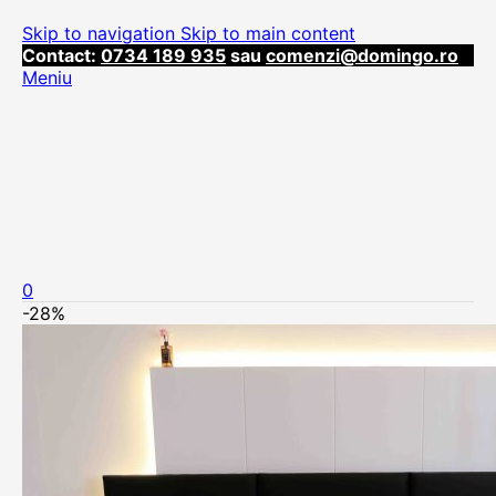
Skip to navigation
Skip to main content
Contact:
0734 189 935
sau
comenzi@domingo.ro
Meniu
0
-28%