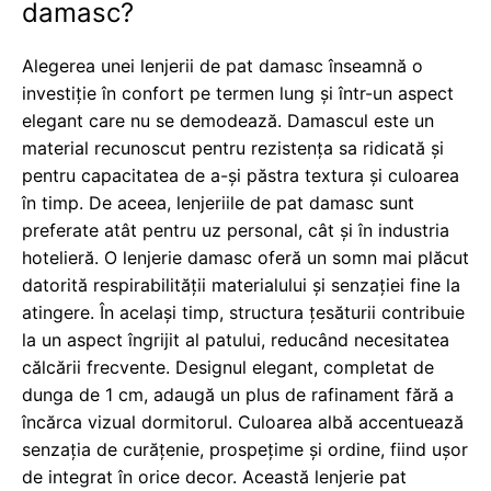
damasc?
Alegerea unei lenjerii de pat damasc înseamnă o
investiție în confort pe termen lung și într-un aspect
elegant care nu se demodează. Damascul este un
material recunoscut pentru rezistența sa ridicată și
pentru capacitatea de a-și păstra textura și culoarea
în timp. De aceea, lenjeriile de pat damasc sunt
preferate atât pentru uz personal, cât și în industria
hotelieră. O lenjerie damasc oferă un somn mai plăcut
datorită respirabilității materialului și senzației fine la
atingere. În același timp, structura țesăturii contribuie
la un aspect îngrijit al patului, reducând necesitatea
călcării frecvente. Designul elegant, completat de
dunga de 1 cm, adaugă un plus de rafinament fără a
încărca vizual dormitorul. Culoarea albă accentuează
senzația de curățenie, prospețime și ordine, fiind ușor
de integrat în orice decor. Această lenjerie pat