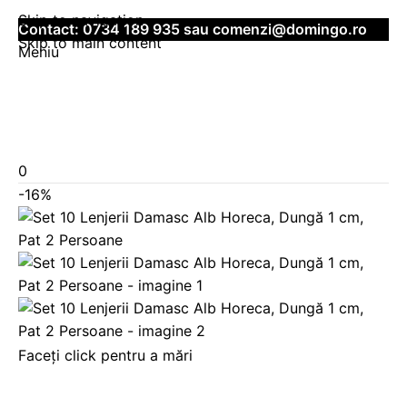
Skip to navigation
Contact:
0734 189 935
sau
comenzi@domingo.ro
Skip to main content
Meniu
0
-16%
Faceți click pentru a mări