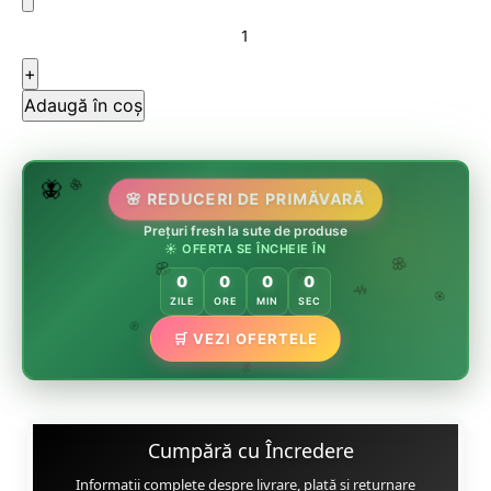
Adaugă în coș
🌿
🌷
🦋
🌸 REDUCERI DE PRIMĂVARĂ
🌸
Prețuri fresh la sute de produse
☀️ OFERTA SE ÎNCHEIE ÎN
0
0
0
0
🌸
🌸
🏵️
ZILE
ORE
MIN
SEC
🌿
🏵️
🌸
🛒 VEZI OFERTELE
🏵️
Cumpără cu Încredere
Informații complete despre livrare, plată și returnare