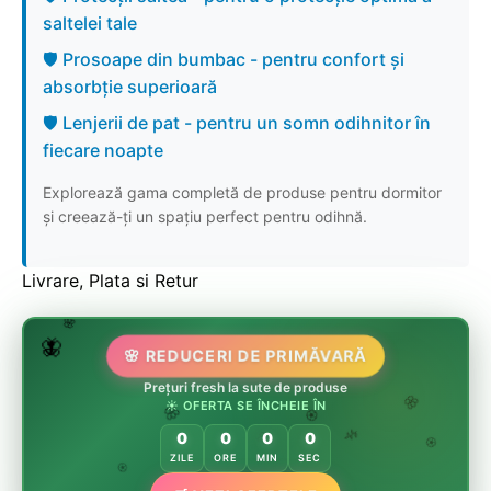
saltelei tale
🛡️ Prosoape din bumbac - pentru confort și
absorbție superioară
🛡️ Lenjerii de pat - pentru un somn odihnitor în
fiecare noapte
Explorează gama completă de produse pentru dormitor
și creează-ți un spațiu perfect pentru odihnă.
Livrare, Plata si Retur
🌷
🦋
🌸
🌸 REDUCERI DE PRIMĂVARĂ
Prețuri fresh la sute de produse
☀️ OFERTA SE ÎNCHEIE ÎN
🌸
🌸
0
0
0
0
🏵️
🌿
🌸
🏵️
ZILE
ORE
MIN
SEC