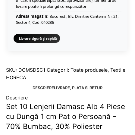
În cazuri speciale (lipsă stoc, aprovizionare), termenul de
livrare poate fi prelungit corespunzător
Adresa magazin:
București, Blv. Dimitrie Cantemir Nr. 21,
Sector 4, Cod. 040236
Livrare sigură și rapidă
SKU:
DOMSDSC1
Categorii:
Toate produsele
,
Textile
HORECA
DESCRIERE
LIVRARE, PLATA SI RETUR
Descriere
Set 10 Lenjerii Damasc Alb 4 Piese
cu Dungă 1 cm Pat o Persoană –
70% Bumbac, 30% Poliester