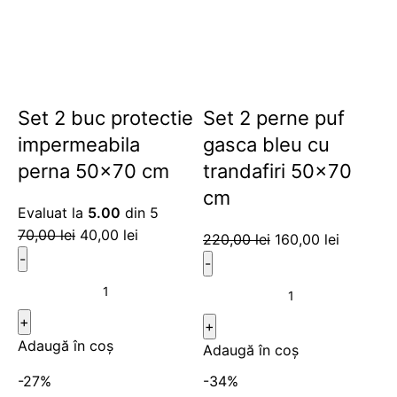
Set 2 buc protectie
Set 2 perne puf
impermeabila
gasca bleu cu
perna 50×70 cm
trandafiri 50×70
cm
Evaluat la
5.00
din 5
70,00
lei
40,00
lei
220,00
lei
160,00
lei
Adaugă în coș
Adaugă în coș
-27%
-34%