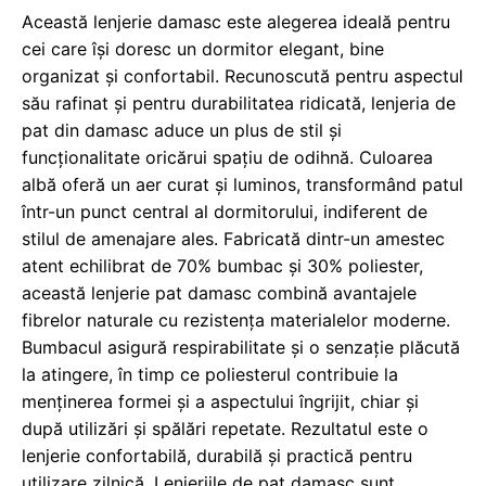
Această lenjerie damasc este alegerea ideală pentru
cei care își doresc un dormitor elegant, bine
organizat și confortabil. Recunoscută pentru aspectul
său rafinat și pentru durabilitatea ridicată, lenjeria de
pat din damasc aduce un plus de stil și
funcționalitate oricărui spațiu de odihnă. Culoarea
albă oferă un aer curat și luminos, transformând patul
într-un punct central al dormitorului, indiferent de
stilul de amenajare ales. Fabricată dintr-un amestec
atent echilibrat de 70% bumbac și 30% poliester,
această lenjerie pat damasc combină avantajele
fibrelor naturale cu rezistența materialelor moderne.
Bumbacul asigură respirabilitate și o senzație plăcută
la atingere, în timp ce poliesterul contribuie la
menținerea formei și a aspectului îngrijit, chiar și
după utilizări și spălări repetate. Rezultatul este o
lenjerie confortabilă, durabilă și practică pentru
utilizare zilnică. Lenjeriile de pat damasc sunt