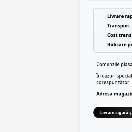
Livrare ra
Transport 
Cost trans
Ridicare p
Comenzile plasat
În cazuri specia
corespunzător
Adresa magazi
Livrare sigură ș