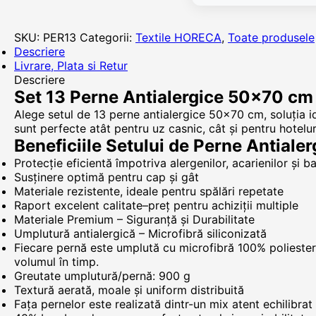
SKU:
PER13
Categorii:
Textile HORECA
,
Toate produsele
Descriere
Livrare, Plata si Retur
Descriere
Set 13 Perne Antialergice 50x70 cm –
Alege setul de 13 perne antialergice 50x70 cm, soluția id
sunt perfecte atât pentru uz casnic, cât și pentru hotelur
Beneficiile Setului de Perne Antialer
Protecție eficientă împotriva alergenilor, acarienilor și ba
Susținere optimă pentru cap și gât
Materiale rezistente, ideale pentru spălări repetate
Raport excelent calitate–preț pentru achiziții multiple
Materiale Premium – Siguranță și Durabilitate
Umplutură antialergică – Microfibră siliconizată
Fiecare pernă este umplută cu microfibră 100% poliester s
volumul în timp.
Greutate umplutură/pernă: 900 g
Textură aerată, moale și uniform distribuită
Fața pernelor este realizată dintr-un mix atent echilibrat