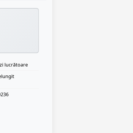
zi lucrătoare
elungit
0236