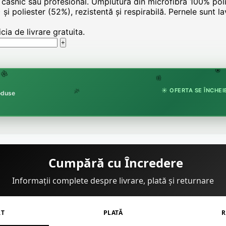
casnic sau profesional. Umplutură din microfibră 100% polies
poliester (52%), rezistentă și respirabilă. Pernele sunt lava
ia de livrare gratuita.
🏵
🌸
🌸
☀️ OFERTA SE ÎNCHEIE
roduse
🌿
Cumpără cu Încredere
Informații complete despre livrare, plată și returnare
RT
PLATĂ
R