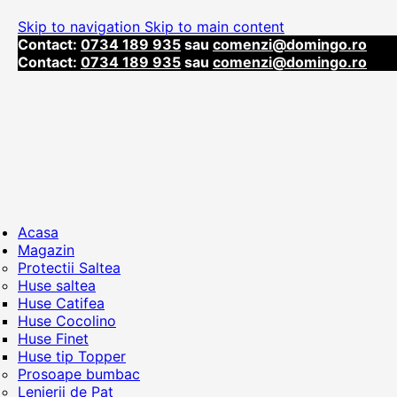
Skip to navigation
Skip to main content
Contact:
0734 189 935
sau
comenzi@domingo.ro
Contact:
0734 189 935
sau
comenzi@domingo.ro
Acasa
Magazin
Protectii Saltea
Huse saltea
Huse Catifea
Huse Cocolino
Huse Finet
Huse tip Topper
Prosoape bumbac
Lenjerii de Pat