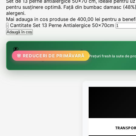
Set de 13 perne antialergice 50×70 cm, ideale pentru uz 
pentru susținere optimă. Față din bumbac damasc (48%) și 
alergeni.
Mai adauga in cos produse de
400,00
lei
pentru a benefic
Cantitate Set 13 Perne Antialergice 50x70cm
Adaugă în coș
🌷
🦋
🏵️
🌸 REDUCERI DE PRIMĂVARĂ
Prețuri fresh la sute de p
🌸
TRANSPO