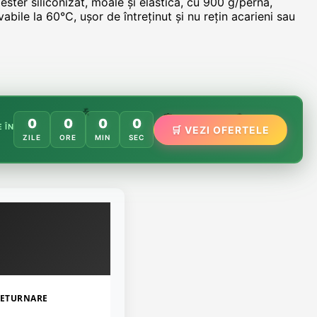
ter siliconizat, moale și elastică, cu 900 g/pernă,
bile la 60°C, ușor de întreținut și nu rețin acarieni sau
🌸
️
🌿
0
0
0
0
🏵️
 ÎN
🛒 VEZI OFERTELE
ZILE
ORE
MIN
SEC
ETURNARE