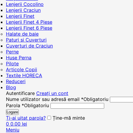
Lenjerii Cocolino
Lenjerii Craciun
Lenjerii Finet
Lenjerii Finet 4 Piese
Lenjerii Finet 6 Piese
Halate de baie
Paturi si Cuverturi
Cuverturi de Craciun
Perne
Huse Perna
Pilote
Articole Copii
Textile HORECA
Reduceri
Blog
Autentificare
Creați un cont
Nume utilizator sau adresă email
*
Obligatoriu
Parola
*
Obligatoriu
Logare
Ți-ai uitat parola?
Ține-mă minte
0
0,00
lei
Meniu