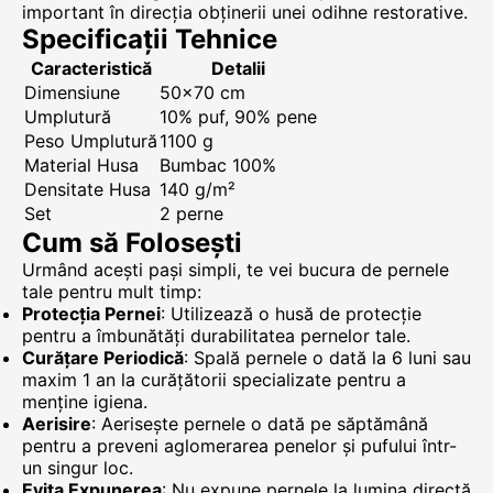
important în direcția obținerii unei odihne restorative.
Specificații Tehnice
Caracteristică
Detalii
Dimensiune
50x70 cm
Umplutură
10% puf, 90% pene
Peso Umplutură
1100 g
Material Husa
Bumbac 100%
Densitate Husa
140 g/m²
Set
2 perne
Cum să Folosești
Urmând acești pași simpli, te vei bucura de pernele
tale pentru mult timp:
Protecția Pernei
: Utilizează o husă de protecție
pentru a îmbunătăți durabilitatea pernelor tale.
Curățare Periodică
: Spală pernele o dată la 6 luni sau
maxim 1 an la curățătorii specializate pentru a
menține igiena.
Aerisire
: Aerisește pernele o dată pe săptămână
pentru a preveni aglomerarea penelor și pufului într-
un singur loc.
Evita Expunerea
: Nu expune pernele la lumina directă