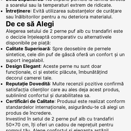
a soarelui sau la temperaturi extrem de ridicate.
Întreținere
: Evită utilizarea substanțelor de curățare
sau înălbitorilor pentru a nu deteriora materialul.
De ce să Alegi
Alegerea setului de 2 perne puf alb cu trandafiri este
o decizie înțeleaptă comparativ cu alternativele
disponibile pe piață:
Calitate Superioară
: Spre deosebire de pernele
sintetice, cele din puf de gâscă oferă un confort și un
suport inegalabil.
Design Elegant
: Aceste perne nu sunt doar
funcționale, ci și estetic plăcute, îmbunătățind
decorul camerei tale.
Reputație Dovedită
: Multe recenzii pozitive confirmă
satisfacția clienților care au ales deja acest produs,
subliniind confortul și durabilitatea sa.
Certificări de Calitate
: Produsul este realizat conform
standardelor internaționale, asigurându-te că alegi un
produs de încredere.
Investind în setul de 2 perne puf alb cu trandafiri
50x70 cm, îți oferi un cadou de neprețuit pentru
somnul tău. Alege confortul și eleganța astăzi!