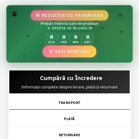
🌸
🌷
🦋
🌸 REDUCERI DE PRIMĂVARĂ
Prețuri fresh la sute de produse
🌸
🌸
☀️ OFERTA SE ÎNCHEIE ÎN
🏵️
🌿
🌸
0
0
0
0
🏵️
ZILE
ORE
MIN
SEC
🏵️
🛒 VEZI OFERTELE
🌿
Cumpără cu Încredere
Informații complete despre livrare, plată și returnare
TRANSPORT
PLATĂ
RETURNARE