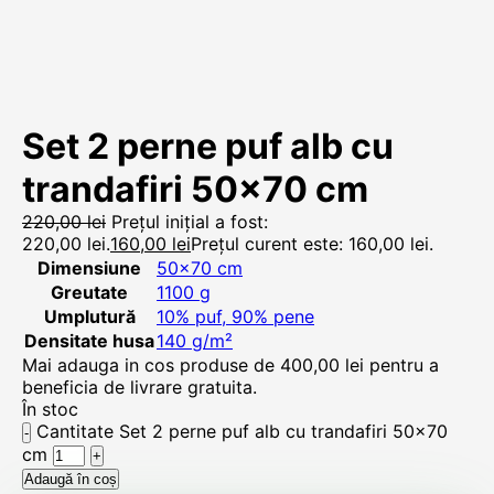
Set 2 perne puf alb cu
trandafiri 50×70 cm
220,00
lei
Prețul inițial a fost:
220,00 lei.
160,00
lei
Prețul curent este: 160,00 lei.
Dimensiune
50×70 cm
Greutate
1100 g
Umplutură
10% puf, 90% pene
Densitate husa
140 g/m²
Mai adauga in cos produse de
400,00
lei
pentru a
beneficia de livrare gratuita.
În stoc
Cantitate Set 2 perne puf alb cu trandafiri 50x70
cm
Adaugă în coș