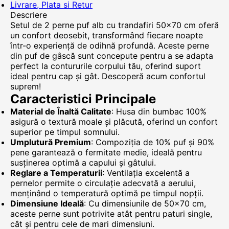
Livrare, Plata si Retur
Descriere
Setul de 2 perne puf alb cu trandafiri 50x70 cm oferă
un confort deosebit, transformând fiecare noapte
într-o experiență de odihnă profundă. Aceste perne
din puf de gâscă sunt concepute pentru a se adapta
perfect la contururile corpului tău, oferind suport
ideal pentru cap și gât. Descoperă acum confortul
suprem!
Caracteristici Principale
Material de Înaltă Calitate
: Husa din bumbac 100%
asigură o textură moale și plăcută, oferind un confort
superior pe timpul somnului.
Umplutură Premium
: Compoziția de 10% puf și 90%
pene garantează o fermitate medie, ideală pentru
susținerea optimă a capului și gâtului.
Reglare a Temperaturii
: Ventilația excelentă a
pernelor permite o circulație adecvată a aerului,
menținând o temperatură optimă pe timpul nopții.
Dimensiune Ideală
: Cu dimensiunile de 50x70 cm,
aceste perne sunt potrivite atât pentru paturi single,
cât și pentru cele de mari dimensiuni.