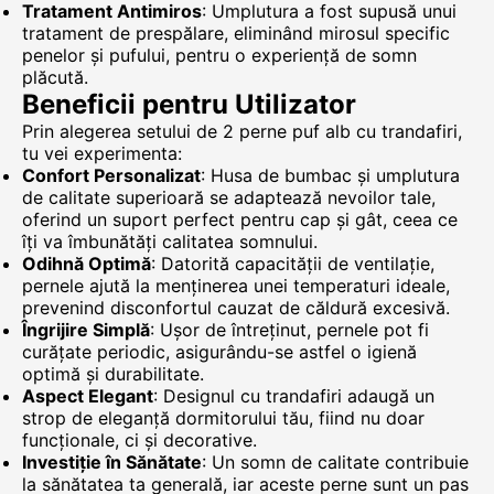
Tratament Antimiros
: Umplutura a fost supusă unui
tratament de prespălare, eliminând mirosul specific
penelor și pufului, pentru o experiență de somn
plăcută.
Beneficii pentru Utilizator
Prin alegerea setului de 2 perne puf alb cu trandafiri,
tu vei experimenta:
Confort Personalizat
: Husa de bumbac și umplutura
de calitate superioară se adaptează nevoilor tale,
oferind un suport perfect pentru cap și gât, ceea ce
îți va îmbunătăți calitatea somnului.
Odihnă Optimă
: Datorită capacității de ventilație,
pernele ajută la menținerea unei temperaturi ideale,
prevenind disconfortul cauzat de căldură excesivă.
Îngrijire Simplă
: Ușor de întreținut, pernele pot fi
curățate periodic, asigurându-se astfel o igienă
optimă și durabilitate.
Aspect Elegant
: Designul cu trandafiri adaugă un
strop de eleganță dormitorului tău, fiind nu doar
funcționale, ci și decorative.
Investiție în Sănătate
: Un somn de calitate contribuie
la sănătatea ta generală, iar aceste perne sunt un pas