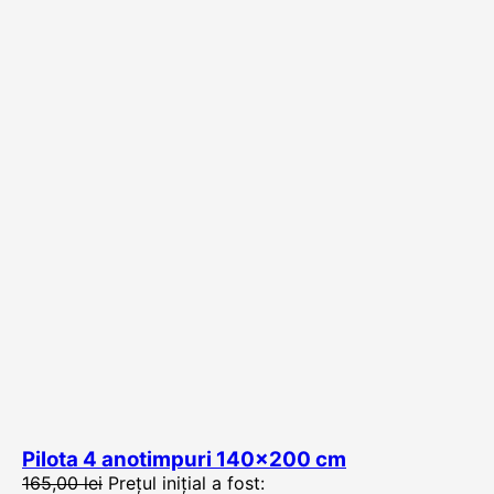
Pilota 4 anotimpuri 140×200 cm
165,00
lei
Prețul inițial a fost: