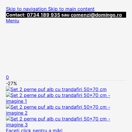
Skip to navigation
Skip to main content
Contact:
0734 189 935
sau
comenzi@domingo.ro
Meniu
0
-27%
Faceți click pentru a mări