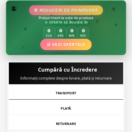
🌷
🦋
🌸 REDUCERI DE PRIMĂVARĂ
🌸
Prețuri fresh la sute de produse
🌸
🏵️
☀️ OFERTA SE ÎNCHEIE ÎN
🌸
🌿
🏵️
0
0
0
0
🏵️
ZILE
ORE
MIN
SEC
🛒 VEZI OFERTELE
🌿
🌸
Cumpără cu Încredere
Informații complete despre livrare, plată și returnare
TRANSPORT
PLATĂ
RETURNARE