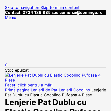
Skip to navigation
Skip to main content
Contact:
0734 189 935
sau
comenzi@domingo.ro
Meniu
0
Stoc epuizat
Faceți click pentru a mări
Prima pagină
Lenjerii de Pat
Lenjerii Cocolino
Lenjerie
Pat Dublu cu Elastic Cocolino Pufoasa 4 Piese
Lenjerie Pat Dublu cu