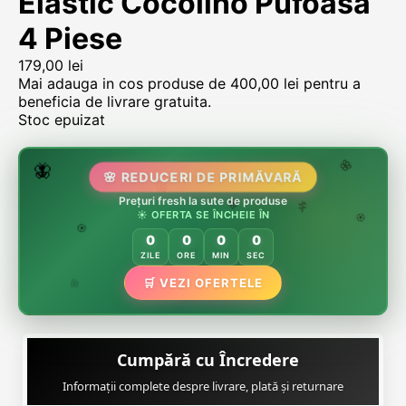
Elastic Cocolino Pufoasa
4 Piese
179,00
lei
Mai adauga in cos produse de
400,00
lei
pentru a
beneficia de livrare gratuita.
Stoc epuizat
🌷
🦋
🌸 REDUCERI DE PRIMĂVARĂ
🌸
Prețuri fresh la sute de produse
🌸
🏵️
☀️ OFERTA SE ÎNCHEIE ÎN
🌸
🌿
🏵️
0
0
0
0
🏵️
ZILE
ORE
MIN
SEC
🌿
🛒 VEZI OFERTELE
🌸
Cumpără cu Încredere
Informații complete despre livrare, plată și returnare