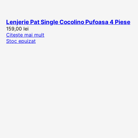
Lenjerie Pat Single Cocolino Pufoasa 4 Piese
159,00
lei
Citește mai mult
Stoc epuizat