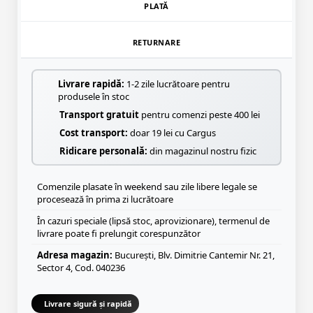
PLATĂ
RETURNARE
Livrare rapidă:
1-2 zile lucrătoare pentru
produsele în stoc
Transport gratuit
pentru comenzi peste 400 lei
Cost transport:
doar 19 lei cu Cargus
Ridicare personală:
din magazinul nostru fizic
Comenzile plasate în weekend sau zile libere legale se
procesează în prima zi lucrătoare
În cazuri speciale (lipsă stoc, aprovizionare), termenul de
livrare poate fi prelungit corespunzător
Adresa magazin:
București, Blv. Dimitrie Cantemir Nr. 21,
Sector 4, Cod. 040236
Livrare sigură și rapidă