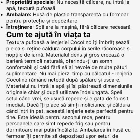
Proprietăți speciale
: Nu necesită călcare, nu intră la
apă, textură pufoasă
Ambalare
: Husă de plastic transparentă cu fermoar
pentru protecție și depozitare
Întreținere
: Spălare la mașină, fără călcare necesară
Cum te ajută în viața ta
Textura pufoasă a lenjeriei Cocolino îți îmbrățișează
pielea și reține căldura corpului în serile răcoroase și
nopțile de iarnă. Materialul dens și gros creează o
barieră termică naturală, oferindu-ți un somn
confortabil și cald fără să ai nevoie de multe pături
suplimentare. Nu mai pierzi timp cu călcatul - lenjeria
Cocolino rămâne netedă după spălare și uscare.
Materialul nu intră la apă și își păstrează dimensiunile
originale chiar și după utilizare îndelungată. Speli
setul când vrei, se usucă repede și e gata de folosit
imediat. Dacă îți place să simți moliciunea și căldura
când intri în pat, această lenjerie este perfectă pentru
tine. Este ideală pentru sezonul rece, pentru
persoanele care simt repede frig sau pentru
dormitoare mai puțin încălzite. Ambalarea în husă cu
fermoar îți permite să depozitezi ușor seturi de