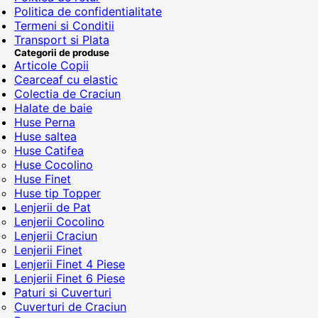
Politica de confidentialitate
Termeni si Conditii
Transport si Plata
Categorii de produse
Articole Copii
Cearceaf cu elastic
Colectia de Craciun
Halate de baie
Huse Perna
Huse saltea
Huse Catifea
Huse Cocolino
Huse Finet
Huse tip Topper
Lenjerii de Pat
Lenjerii Cocolino
Lenjerii Craciun
Lenjerii Finet
Lenjerii Finet 4 Piese
Lenjerii Finet 6 Piese
Paturi si Cuverturi
Cuverturi de Craciun