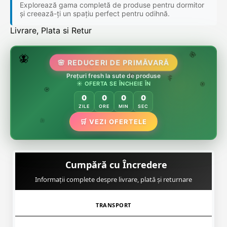
Explorează gama completă de produse pentru dormitor
și creează-ți un spațiu perfect pentru odihnă.
Livrare, Plata si Retur
🌷
🦋
🌸 REDUCERI DE PRIMĂVARĂ
🌸
🌸
Prețuri fresh la sute de produse
🏵️
☀️ OFERTA SE ÎNCHEIE ÎN
🌸
🌿
🏵️
0
0
0
0
🏵️
ZILE
ORE
MIN
SEC
🌿
🛒 VEZI OFERTELE
🌸
Cumpără cu Încredere
Informații complete despre livrare, plată și returnare
TRANSPORT