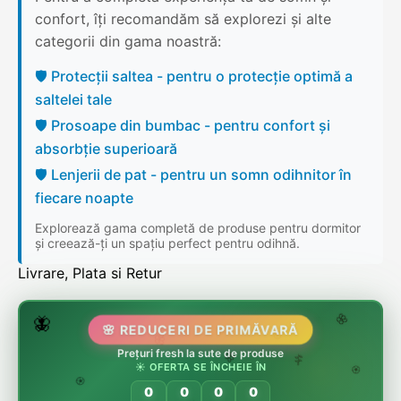
confort, îți recomandăm să explorezi și alte
categorii din gama noastră:
🛡️ Protecții saltea - pentru o protecție optimă a
saltelei tale
🛡️ Prosoape din bumbac - pentru confort și
absorbție superioară
🛡️ Lenjerii de pat - pentru un somn odihnitor în
fiecare noapte
Explorează gama completă de produse pentru dormitor
și creează-ți un spațiu perfect pentru odihnă.
Livrare, Plata si Retur
🌷
🦋
🌸 REDUCERI DE PRIMĂVARĂ
🌸
Prețuri fresh la sute de produse
🌸
🏵️
☀️ OFERTA SE ÎNCHEIE ÎN
🌸
🌿
🏵️
0
0
0
0
🏵️