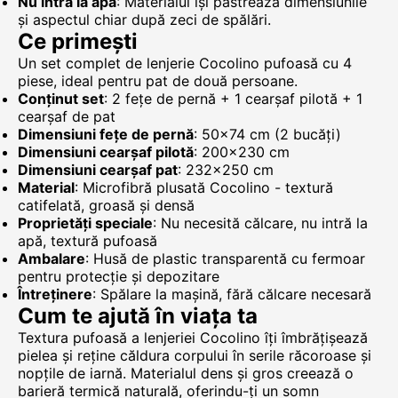
Nu intră la apă
: Materialul își păstrează dimensiunile
și aspectul chiar după zeci de spălări.
Ce primești
Un set complet de lenjerie Cocolino pufoasă cu 4
piese, ideal pentru pat de două persoane.
Conținut set
: 2 fețe de pernă + 1 cearșaf pilotă + 1
cearșaf de pat
Dimensiuni fețe de pernă
: 50x74 cm (2 bucăți)
Dimensiuni cearșaf pilotă
: 200x230 cm
Dimensiuni cearșaf pat
: 232x250 cm
Material
: Microfibră plusată Cocolino - textură
catifelată, groasă și densă
Proprietăți speciale
: Nu necesită călcare, nu intră la
apă, textură pufoasă
Ambalare
: Husă de plastic transparentă cu fermoar
pentru protecție și depozitare
Întreținere
: Spălare la mașină, fără călcare necesară
Cum te ajută în viața ta
Textura pufoasă a lenjeriei Cocolino îți îmbrățișează
pielea și reține căldura corpului în serile răcoroase și
nopțile de iarnă. Materialul dens și gros creează o
barieră termică naturală, oferindu-ți un somn