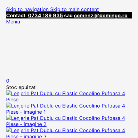
Skip to navigation
Skip to main content
Contact:
0734 189 935
sau
comenzi@domingo.ro
Meniu
0
Stoc epuizat