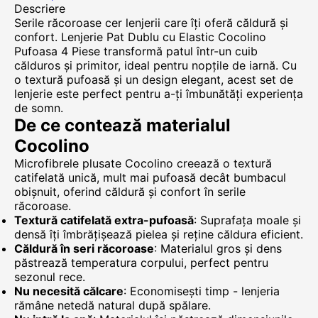
Descriere
Serile răcoroase cer lenjerii care îți oferă căldură și
confort. Lenjerie Pat Dublu cu Elastic Cocolino
Pufoasa 4 Piese transformă patul într-un cuib
călduros și primitor, ideal pentru nopțile de iarnă. Cu
o textură pufoasă și un design elegant, acest set de
lenjerie este perfect pentru a-ți îmbunătăți experiența
de somn.
De ce contează materialul
Cocolino
Microfibrele plusate Cocolino creează o textură
catifelată unică, mult mai pufoasă decât bumbacul
obișnuit, oferind căldură și confort în serile
răcoroase.
Textură catifelată extra-pufoasă
: Suprafața moale și
densă îți îmbrățișează pielea și reține căldura eficient.
Căldură în seri răcoroase
: Materialul gros și dens
păstrează temperatura corpului, perfect pentru
sezonul rece.
Nu necesită călcare
: Economisești timp - lenjeria
rămâne netedă natural după spălare.