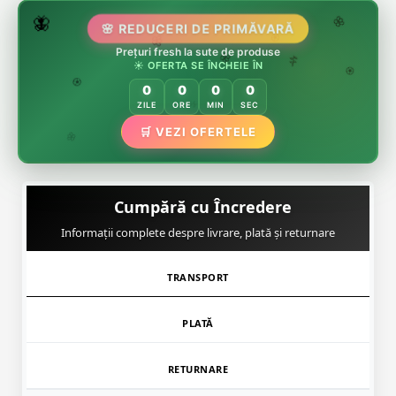
🌷
🦋
🌸 REDUCERI DE PRIMĂVARĂ
🌸
Prețuri fresh la sute de produse
🌸
🏵️
☀️ OFERTA SE ÎNCHEIE ÎN
🌸
🌿
🏵️
0
0
0
0
🏵️
ZILE
ORE
MIN
SEC
🌿
🛒 VEZI OFERTELE
🌸
Cumpără cu Încredere
Informații complete despre livrare, plată și returnare
TRANSPORT
PLATĂ
RETURNARE