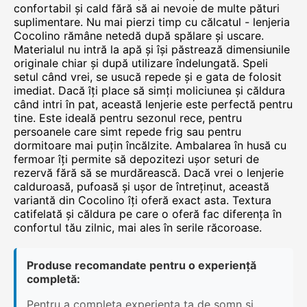
confortabil și cald fără să ai nevoie de multe pături
suplimentare. Nu mai pierzi timp cu călcatul - lenjeria
Cocolino rămâne netedă după spălare și uscare.
Materialul nu intră la apă și își păstrează dimensiunile
originale chiar și după utilizare îndelungată. Speli
setul când vrei, se usucă repede și e gata de folosit
imediat. Dacă îți place să simți moliciunea și căldura
când intri în pat, această lenjerie este perfectă pentru
tine. Este ideală pentru sezonul rece, pentru
persoanele care simt repede frig sau pentru
dormitoare mai puțin încălzite. Ambalarea în husă cu
fermoar îți permite să depozitezi ușor seturi de
rezervă fără să se murdărească. Dacă vrei o lenjerie
calduroasă, pufoasă și ușor de întreținut, această
variantă din Cocolino îți oferă exact asta. Textura
catifelată și căldura pe care o oferă fac diferența în
confortul tău zilnic, mai ales în serile răcoroase.
Produse recomandate pentru o experiență
completă:
Pentru a completa experiența ta de somn și