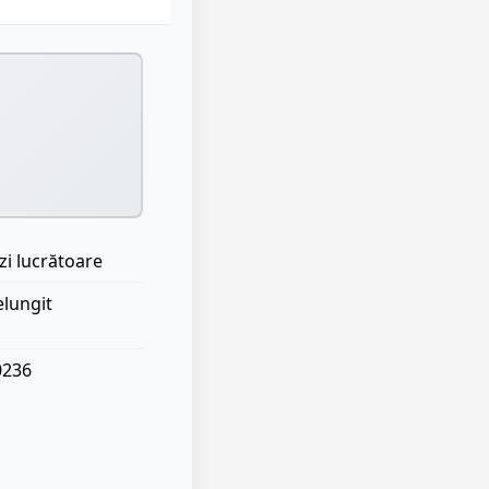
zi lucrătoare
elungit
0236