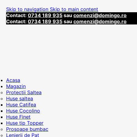
Skip to navigation
Skip to main content
Contact:
0734 189 935
sau
comenzi@domingo.ro
Contact:
0734 189 935
sau
comenzi@domingo.ro
Acasa
Magazin
Protectii Saltea
Huse saltea
Huse Catifea
Huse Cocolino
Huse Finet
Huse tip Topper
Prosoape bumbac
Lenjerii de Pat