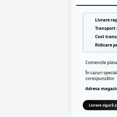
Livrare ra
Transport 
Cost trans
Ridicare p
Comenzile plasat
În cazuri specia
corespunzător
Adresa magazi
Livrare sigură ș