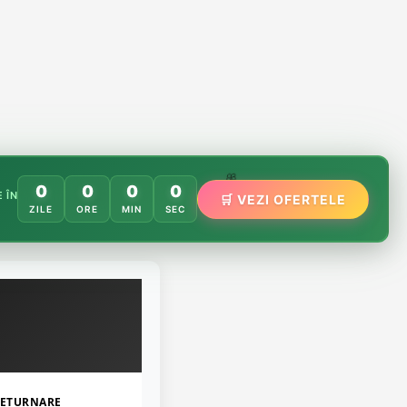
🌸
0
0
0
0
 ÎN
🛒 VEZI OFERTELE
🌿
🏵️
ZILE
ORE
MIN
SEC
ETURNARE