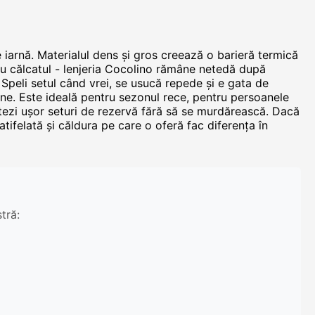
de iarnă. Materialul dens și gros creează o barieră termică
 cu călcatul - lenjeria Cocolino rămâne netedă după
. Speli setul când vrei, se usucă repede și e gata de
 tine. Este ideală pentru sezonul rece, pentru persoanele
tezi ușor seturi de rezervă fără să se murdărească. Dacă
atifelată și căldura pe care o oferă fac diferența în
tră: