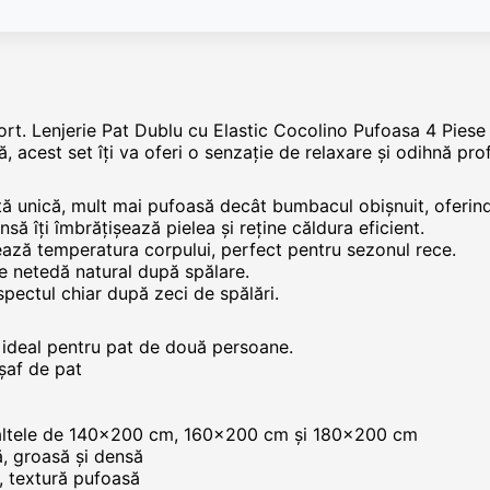
nfort. Lenjerie Pat Dublu cu Elastic Cocolino Pufoasa 4 Piese
ă, acest set îți va oferi o senzație de relaxare și odihnă pro
tă unică, mult mai pufoasă decât bumbacul obișnuit, oferind 
să îți îmbrățișează pielea și reține căldura eficient.
rează temperatura corpului, perfect pentru sezonul rece.
e netedă natural după spălare.
aspectul chiar după zeci de spălări.
 ideal pentru pat de două persoane.
rșaf de pat
saltele de 140x200 cm, 160x200 cm și 180x200 cm
ă, groasă și densă
ă, textură pufoasă