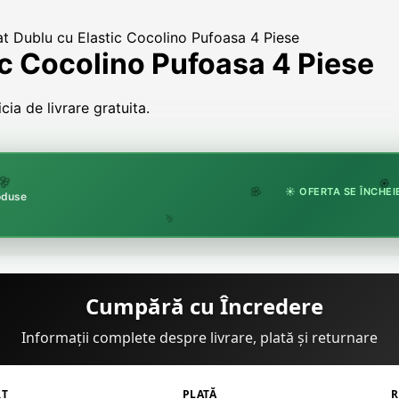
at Dublu cu Elastic Cocolino Pufoasa 4 Piese
ic Cocolino Pufoasa 4 Piese
ia de livrare gratuita.

☀️ OFERTA SE ÎNCHEIE
🏵️
roduse
🌸
🌿
Cumpără cu Încredere
Informații complete despre livrare, plată și returnare
RT
PLATĂ
R