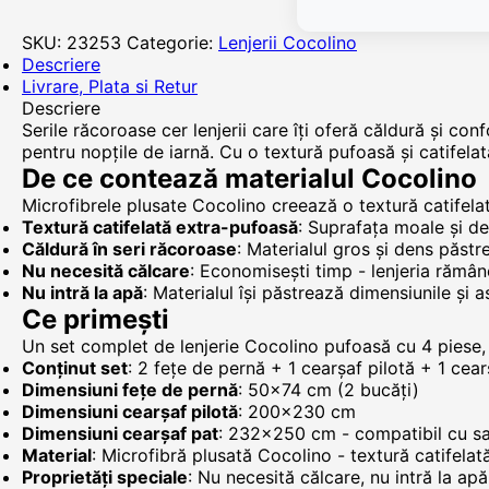
SKU:
23253
Categorie:
Lenjerii Cocolino
Descriere
Livrare, Plata si Retur
Descriere
Serile răcoroase cer lenjerii care îți oferă căldură și co
pentru nopțile de iarnă. Cu o textură pufoasă și catifelat
De ce contează materialul Cocolino
Microfibrele plusate Cocolino creează o textură catifela
Textură catifelată extra-pufoasă
: Suprafața moale și den
Căldură în seri răcoroase
: Materialul gros și dens păst
Nu necesită călcare
: Economisești timp - lenjeria rămân
Nu intră la apă
: Materialul își păstrează dimensiunile și 
Ce primești
Un set complet de lenjerie Cocolino pufoasă cu 4 piese,
Conținut set
: 2 fețe de pernă + 1 cearșaf pilotă + 1 cea
Dimensiuni fețe de pernă
: 50x74 cm (2 bucăți)
Dimensiuni cearșaf pilotă
: 200x230 cm
Dimensiuni cearșaf pat
: 232x250 cm - compatibil cu 
Material
: Microfibră plusată Cocolino - textură catifelat
Proprietăți speciale
: Nu necesită călcare, nu intră la ap