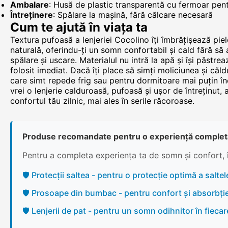
Ambalare
: Husă de plastic transparentă cu fermoar pent
Întreținere
: Spălare la mașină, fără călcare necesară
Cum te ajută în viața ta
Textura pufoasă a lenjeriei Cocolino îți îmbrățișează piel
naturală, oferindu-ți un somn confortabil și cald fără s
spălare și uscare. Materialul nu intră la apă și își păstre
folosit imediat. Dacă îți place să simți moliciunea și căl
care simt repede frig sau pentru dormitoare mai puțin în
vrei o lenjerie calduroasă, pufoasă și ușor de întreținut,
confortul tău zilnic, mai ales în serile răcoroase.
Produse recomandate pentru o experiență complet
Pentru a completa experiența ta de somn și confort, 
🛡️ Protecții saltea - pentru o protecție optimă a saltele
🛡️ Prosoape din bumbac - pentru confort și absorbți
🛡️ Lenjerii de pat - pentru un somn odihnitor în fieca