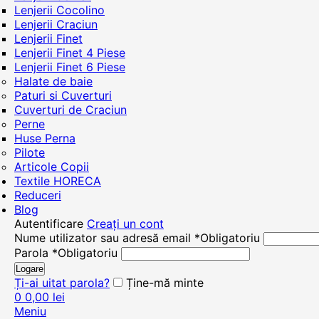
Lenjerii Cocolino
Lenjerii Craciun
Lenjerii Finet
Lenjerii Finet 4 Piese
Lenjerii Finet 6 Piese
Halate de baie
Paturi si Cuverturi
Cuverturi de Craciun
Perne
Huse Perna
Pilote
Articole Copii
Textile HORECA
Reduceri
Blog
Autentificare
Creați un cont
Nume utilizator sau adresă email
*
Obligatoriu
Parola
*
Obligatoriu
Logare
Ți-ai uitat parola?
Ține-mă minte
0
0,00
lei
Meniu