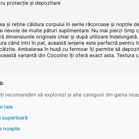
ru protecție și depozitare
ea și reține căldura corpului în serile răcoroase și nopțile 
ă ai nevoie de multe pături suplimentare. Nu mai pierzi timp
ază dimensiunile originale chiar și după utilizare îndelungată
dura când intri în pat, această lenjerie este perfectă pentru
călzite. Ambalarea în husă cu fermoar îți permite să depozi
 această variantă din Cocolino îți oferă exact asta. Textura c
ă:
îți recomandăm să explorezi și alte categorii din gama noas
i tale
e superioară
re noapte