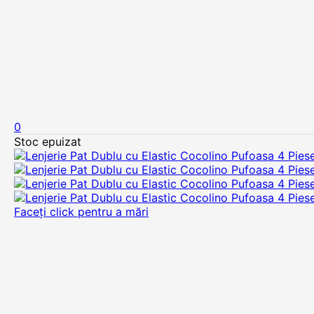
0
Stoc epuizat
Faceți click pentru a mări