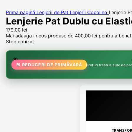
Prima pagină
Lenjerii de Pat
Lenjerii Cocolino
Lenjerie P
Lenjerie Pat Dublu cu Elast
179,00
lei
Mai adauga in cos produse de
400,00
lei
pentru a benefic
Stoc epuizat
🌸
🌷
🦋

🌸 REDUCERI DE PRIMĂVARĂ
Prețuri fresh la sute de p
🏵️
TRANSPO