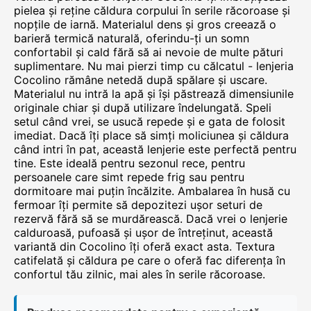
pielea și reține căldura corpului în serile răcoroase și
nopțile de iarnă. Materialul dens și gros creează o
barieră termică naturală, oferindu-ți un somn
confortabil și cald fără să ai nevoie de multe pături
suplimentare. Nu mai pierzi timp cu călcatul - lenjeria
Cocolino rămâne netedă după spălare și uscare.
Materialul nu intră la apă și își păstrează dimensiunile
originale chiar și după utilizare îndelungată. Speli
setul când vrei, se usucă repede și e gata de folosit
imediat. Dacă îți place să simți moliciunea și căldura
când intri în pat, această lenjerie este perfectă pentru
tine. Este ideală pentru sezonul rece, pentru
persoanele care simt repede frig sau pentru
dormitoare mai puțin încălzite. Ambalarea în husă cu
fermoar îți permite să depozitezi ușor seturi de
rezervă fără să se murdărească. Dacă vrei o lenjerie
calduroasă, pufoasă și ușor de întreținut, această
variantă din Cocolino îți oferă exact asta. Textura
catifelată și căldura pe care o oferă fac diferența în
confortul tău zilnic, mai ales în serile răcoroase.