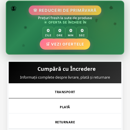
🌷
🦋
🌸 REDUCERI DE PRIMĂVARĂ
🌸
Prețuri fresh la sute de produse
🌸
🏵️
☀️ OFERTA SE ÎNCHEIE ÎN
🌸
🌿
🏵️
0
0
0
0
🏵️
ZILE
ORE
MIN
SEC
🌿
🛒 VEZI OFERTELE
🌸
Cumpără cu Încredere
Informații complete despre livrare, plată și returnare
TRANSPORT
PLATĂ
RETURNARE