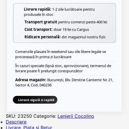
Livrare rapidă:
1-2 zile lucrătoare pentru
produsele în stoc
Transport gratuit
pentru comenzi peste 400 lei
Cost transport:
doar 19 lei cu Cargus
Ridicare personală:
din magazinul nostru fizic
Comenzile plasate în weekend sau zile libere legale se
procesează în prima zi lucrătoare
În cazuri speciale (lipsă stoc, aprovizionare), termenul de
livrare poate fi prelungit corespunzător
Adresa magazin:
București, Blv. Dimitrie Cantemir Nr. 21,
Sector 4, Cod. 040236
Livrare sigură și rapidă
SKU:
23250
Categorie:
Lenjerii Cocolino
Descriere
Livrare, Plata si Retur