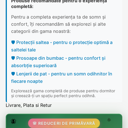
Produse recomandate pentru o experiență
completă:
Pentru a completa experiența ta de somn și
confort, îți recomandăm să explorezi și alte
categorii din gama noastră:
🛡️ Protecții saltea - pentru o protecție optimă a
saltelei tale
🛡️ Prosoape din bumbac - pentru confort și
absorbție superioară
🛡️ Lenjerii de pat - pentru un somn odihnitor în
fiecare noapte
Explorează gama completă de produse pentru dormitor
și creează-ți un spațiu perfect pentru odihnă.
Livrare, Plata si Retur
🌷
🦋
🌸 REDUCERI DE PRIMĂVARĂ
🌸