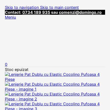
Skip to navigation
Skip to main content
Contact:
0734 189 935
sau
comenzi@domingo.ro
Meniu
0
Stoc epuizat