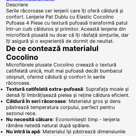
Descriere
Serile răcoroase cer lenjerii care îți oferă căldură și
confort. Lenjerie Pat Dublu cu Elastic Cocolino
Pufoasa 4 Piese cu textură pufoasă transformă patul
într-un cuib călduros și primitor. Această lenjerie din
microfibră plusată nu doar că îți răsfață simțurile, dar
îți asigură și o experiență de dormit de neuitat.
De ce contează materialul
Cocolino
Microfibrele plusate Cocolino creează o textură
catifelată unică, mult mai pufoasă decât bumbacul
obișnuit, oferind căldură și confort în serile
răcoroase.
Textură catifelată extra-pufoasă
: Suprafața moale și
densă îți îmbrățișează pielea și reține căldura eficient.
Căldură în seri răcoroase
: Materialul gros și dens
păstrează temperatura corpului, perfect pentru
sezonul rece.
Nu necesită călcare
: Economisești timp - lenjeria
rămâne netedă natural după spălare.
Nu intră la apă
: Materialul își păstrează dimensiunile