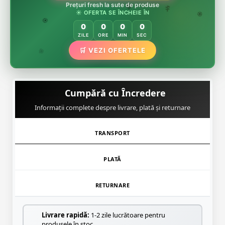
🌸
Prețuri fresh la sute de produse
🏵️
☀️ OFERTA SE ÎNCHEIE ÎN
🌸
🌿
🏵️
0
0
0
0
🏵️
ZILE
ORE
MIN
SEC
🌿
🛒 VEZI OFERTELE
🌸
Cumpără cu Încredere
Informații complete despre livrare, plată și returnare
TRANSPORT
PLATĂ
RETURNARE
Livrare rapidă:
1-2 zile lucrătoare pentru
produsele în stoc