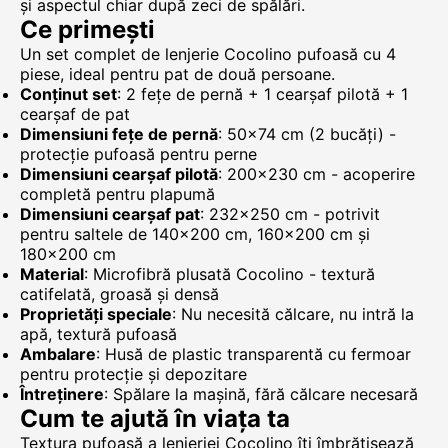
și aspectul chiar după zeci de spălări.
Ce primești
Un set complet de lenjerie Cocolino pufoasă cu 4
piese, ideal pentru pat de două persoane.
Conținut set
: 2 fețe de pernă + 1 cearșaf pilotă + 1
cearșaf de pat
Dimensiuni fețe de pernă
: 50x74 cm (2 bucăți) -
protecție pufoasă pentru perne
Dimensiuni cearșaf pilotă
: 200x230 cm - acoperire
completă pentru plapumă
Dimensiuni cearșaf pat
: 232x250 cm - potrivit
pentru saltele de 140x200 cm, 160x200 cm și
180x200 cm
Material
: Microfibră plusată Cocolino - textură
catifelată, groasă și densă
Proprietăți speciale
: Nu necesită călcare, nu intră la
apă, textură pufoasă
Ambalare
: Husă de plastic transparentă cu fermoar
pentru protecție și depozitare
Întreținere
: Spălare la mașină, fără călcare necesară
Cum te ajută în viața ta
Textura pufoasă a lenjeriei Cocolino îți îmbrățișează