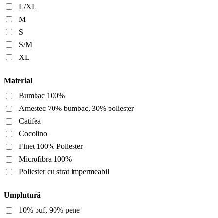
L/XL
M
S
S/M
XL
Material
Bumbac 100%
Amestec 70% bumbac, 30% poliester
Catifea
Cocolino
Finet 100% Poliester
Microfibra 100%
Poliester cu strat impermeabil
Umplutură
10% puf, 90% pene