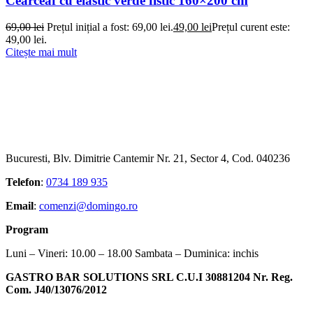
Cearceaf cu elastic verde fistic 160×200 cm
69,00
lei
Prețul inițial a fost: 69,00 lei.
49,00
lei
Prețul curent este:
49,00 lei.
Citește mai mult
Bucuresti, Blv. Dimitrie Cantemir Nr. 21, Sector 4, Cod. 040236
Telefon
:
0734 189 935
Email
:
comenzi@domingo.ro
Program
Luni – Vineri: 10.00 – 18.00 Sambata – Duminica: inchis
GASTRO BAR SOLUTIONS SRL C.U.I 30881204 Nr. Reg.
Com. J40/13076/2012