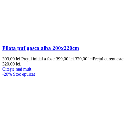
Pilota puf gasca alba 200x220cm
399,00
lei
Prețul inițial a fost: 399,00 lei.
320,00
lei
Prețul curent este:
320,00 lei.
Citește mai mult
-20%
Stoc epuizat