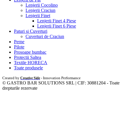
Lenjerii Cocolino
Lenjerii Craciun
Lenjerii Finet
Lenjerii Finet 4 Piese
Lenjerii Finet 6 Piese
Paturi si Cuverturi
Cuverturi de Craciun
Perne
Pilote
Prosoape bumbac
Protectii Saltea
Textile HORECA
Toate produsele
Created by
- Innovation Performance
Creative Side
© GASTRO BAR SOLUTIONS SRL | CIF: 30881204 - Toate
drepturile rezervate