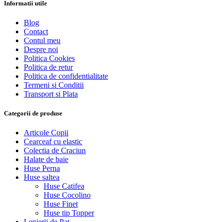
Informatii utile
Blog
Contact
Contul meu
Despre noi
Politica Cookies
Politica de retur
Politica de confidentialitate
Termeni si Conditii
Transport si Plata
Categorii de produse
Articole Copii
Cearceaf cu elastic
Colectia de Craciun
Halate de baie
Huse Perna
Huse saltea
Huse Catifea
Huse Cocolino
Huse Finet
Huse tip Topper
Lenjerii de Pat