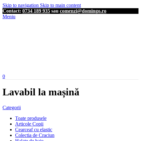
Skip to navigation
Skip to main content
Contact:
0734 189 935
sau
comenzi@domingo.ro
Meniu
0
Lavabil la mașină
Categorii
Toate produsele
Articole Copii
Cearceaf cu elastic
Colectia de Craciun
Halate de baie