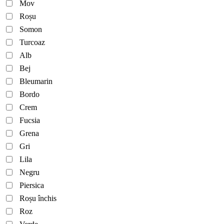
Mov
Roșu
Somon
Turcoaz
Alb
Bej
Bleumarin
Bordo
Crem
Fucsia
Grena
Gri
Lila
Negru
Piersica
Roșu închis
Roz