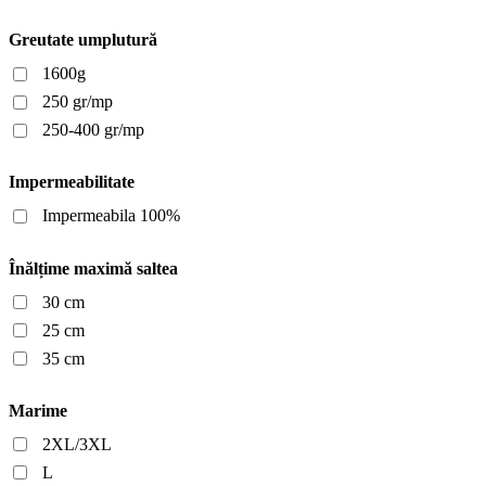
Greutate umplutură
1600g
250 gr/mp
250-400 gr/mp
Impermeabilitate
Impermeabila 100%
Înălțime maximă saltea
30 cm
25 cm
35 cm
Marime
2XL/3XL
L