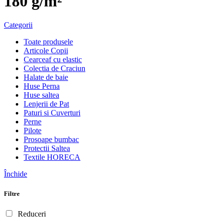
180 g/m²
Categorii
Toate produsele
Articole Copii
Cearceaf cu elastic
Colectia de Craciun
Halate de baie
Huse Perna
Huse saltea
Lenjerii de Pat
Paturi si Cuverturi
Perne
Pilote
Prosoape bumbac
Protectii Saltea
Textile HORECA
Închide
Filtre
Reduceri