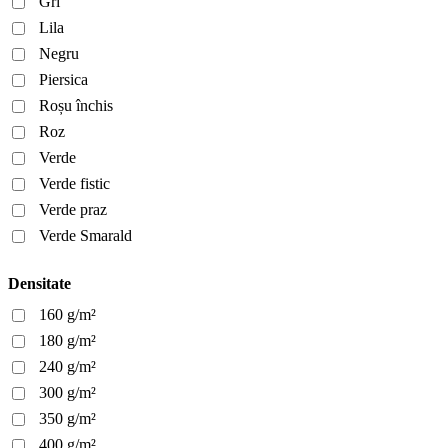
Gri
Lila
Negru
Piersica
Roșu închis
Roz
Verde
Verde fistic
Verde praz
Verde Smarald
Densitate
160 g/m²
180 g/m²
240 g/m²
300 g/m²
350 g/m²
400 g/m²