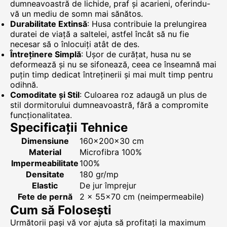
dumneavoastră de lichide, praf și acarieni, oferindu-
vă un mediu de somn mai sănătos.
Durabilitate Extinsă
: Husa contribuie la prelungirea
duratei de viață a saltelei, astfel încât să nu fie
necesar să o înlocuiți atât de des.
Întreținere Simplă
: Ușor de curățat, husa nu se
deformează și nu se sifonează, ceea ce înseamnă mai
puțin timp dedicat întreținerii și mai mult timp pentru
odihnă.
Comoditate și Stil
: Culoarea roz adaugă un plus de
stil dormitorului dumneavoastră, fără a compromite
funcționalitatea.
Specificații Tehnice
Dimensiune
160x200x30 cm
Material
Microfibra 100%
Impermeabilitate
100%
Densitate
180 gr/mp
Elastic
De jur împrejur
Fete de pernă
2 x 55x70 cm (neimpermeabile)
Cum să Folosești
Următorii pași vă vor ajuta să profitați la maximum