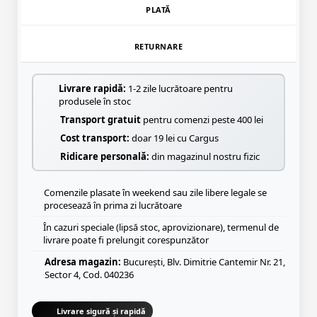
PLATĂ
RETURNARE
Livrare rapidă:
1-2 zile lucrătoare pentru
produsele în stoc
Transport gratuit
pentru comenzi peste 400 lei
Cost transport:
doar 19 lei cu Cargus
Ridicare personală:
din magazinul nostru fizic
Comenzile plasate în weekend sau zile libere legale se
procesează în prima zi lucrătoare
În cazuri speciale (lipsă stoc, aprovizionare), termenul de
livrare poate fi prelungit corespunzător
Adresa magazin:
București, Blv. Dimitrie Cantemir Nr. 21,
Sector 4, Cod. 040236
Livrare sigură și rapidă