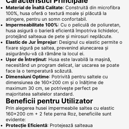
Caracteristici Principale
Material de Înaltă Calitate
: Construită din microfibra
100%, husa oferă o textură moale și plăcută la
atingere, pentru un somn confortabil.
Impermeabilitate 100%
: Cu o peliculă de poliuretan,
husa asigură o barieră eficientă împotriva lichidelor,
protejând salteaua de pete și mirosuri neplăcute.
Elastic de Jur Împrejur
: Designul cu elastic permite o
fixare sigură pe saltea, prevenind alunecarea și
asigurându-vă că rămâne la locul ei.
Ușor de Întreținut
: Husa este lavabilă la mașină,
necesitând un program delicat, iar uscarea se poate
face la o temperatură scăzută.
Dimensiuni Optime
: Potrivită pentru saltele cu
dimensiunea de 160x200 cm și o înălțime de
maximum 30 cm, se potrivește perfect pe
majoritatea saltelelor standard.
Beneficii pentru Utilizator
Prin alegerea husei impermeabile saltea cu elastic
160x200 cm + 2 fete perna Roz, beneficiile sunt
evidente:
Protecție Eficientă
: Protejează salteaua