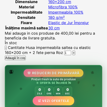
Dimensiune
160×200 cm
Material
Microfibra 100%
Impermeabilitate
Impermeabila 100%
Densitate
180 g/m²
Fixare
Elastic de Jur Împrejur
Înălțime maximă saltea
30 cm
Mai adauga in cos produse de
400,00
lei
pentru a
beneficia de livrare gratuita.
În stoc
Cantitate Husa impermeabila saltea cu elastic
160x200 cm + 2 fete perna Roz
Adaugă în coș
🌸
🌷
🦋
🌸 REDUCERI DE PRIMĂVARĂ
🌸
Prețuri fresh la sute de produse
🌸
☀️ OFERTA SE ÎNCHEIE ÎN
🏵️
🌿
🌸
0
0
0
0
🏵️
ZILE
ORE
MIN
SEC
🏵️
🛒 VEZI OFERTELE
🌿