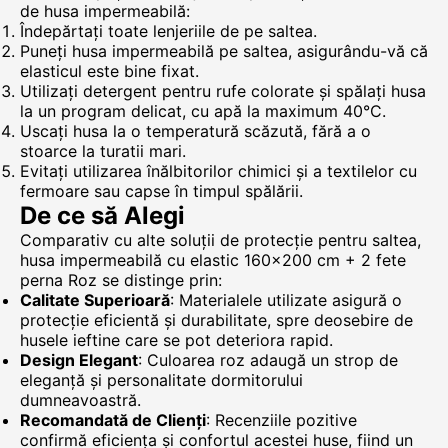
de husa impermeabilă:
Îndepărtați toate lenjeriile de pe saltea.
Puneți husa impermeabilă pe saltea, asigurându-vă că
elasticul este bine fixat.
Utilizați detergent pentru rufe colorate și spălați husa
la un program delicat, cu apă la maximum 40°C.
Uscați husa la o temperatură scăzută, fără a o
stoarce la turatii mari.
Evitați utilizarea înălbitorilor chimici și a textilelor cu
fermoare sau capse în timpul spălării.
De ce să Alegi
Comparativ cu alte soluții de protecție pentru saltea,
husa impermeabilă cu elastic 160x200 cm + 2 fete
perna Roz se distinge prin:
Calitate Superioară
: Materialele utilizate asigură o
protecție eficientă și durabilitate, spre deosebire de
husele ieftine care se pot deteriora rapid.
Design Elegant
: Culoarea roz adaugă un strop de
eleganță și personalitate dormitorului
dumneavoastră.
Recomandată de Clienți
: Recenziile pozitive
confirmă eficiența și confortul acestei huse, fiind un