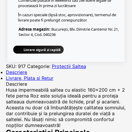
Comenzile plasate în weekend sau zile libere legale se
procesează în prima zi lucrătoare
În cazuri speciale (lipsă stoc, aprovizionare), termenul de
livrare poate fi prelungit corespunzător
Adresa magazin:
București, Blv. Dimitrie Cantemir Nr. 21,
Sector 4, Cod. 040236
Livrare sigură și rapidă
SKU:
917
Categorie:
Protectii Saltea
Descriere
Livrare, Plata si Retur
Descriere
Husa impermeabilă saltea cu elastic 160x200 cm + 2
fete perna Roz este soluția ideală pentru a proteja
salteaua dumneavoastră de lichide, praf și acarieni.
Aceasta nu doar că îmbunătățește calitatea somnului,
dar contribuie și la prelungirea duratei de viață a
saltelei. Nu lăsați nimic să compromită confortul
nopților dumneavoastră!