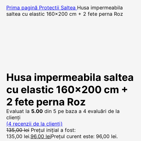
Prima pagină
Protectii Saltea
Husa impermeabila
saltea cu elastic 160×200 cm + 2 fete perna Roz
Husa impermeabila saltea
cu elastic 160×200 cm +
2 fete perna Roz
Evaluat la
5.00
din 5 pe baza a
4
evaluări de la
clienți
(
4
recenzii de la clienți)
135,00
lei
Prețul inițial a fost:
135,00 lei.
96,00
lei
Prețul curent este: 96,00 lei.