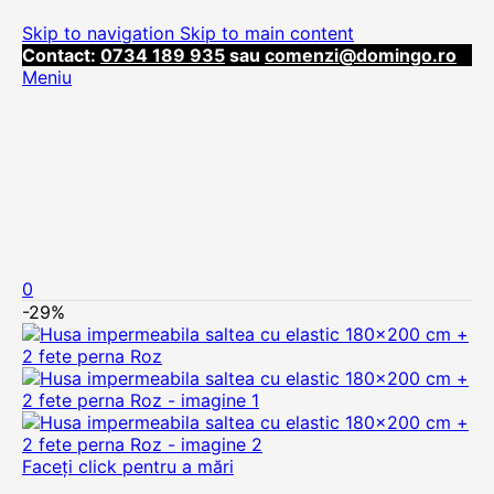
Skip to navigation
Skip to main content
Contact:
0734 189 935
sau
comenzi@domingo.ro
Meniu
0
-29%
Faceți click pentru a mări