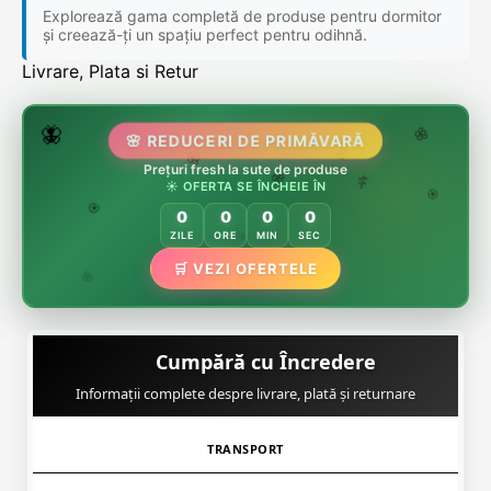
Explorează gama completă de produse pentru dormitor
și creează-ți un spațiu perfect pentru odihnă.
Livrare, Plata si Retur
🌷
🦋
🌸 REDUCERI DE PRIMĂVARĂ
🌸
Prețuri fresh la sute de produse
🌸
🏵️
☀️ OFERTA SE ÎNCHEIE ÎN
🌸
🌿
🏵️
0
0
0
0
🏵️
ZILE
ORE
MIN
SEC
🌿
🛒 VEZI OFERTELE
🌸
Cumpără cu Încredere
Informații complete despre livrare, plată și returnare
TRANSPORT