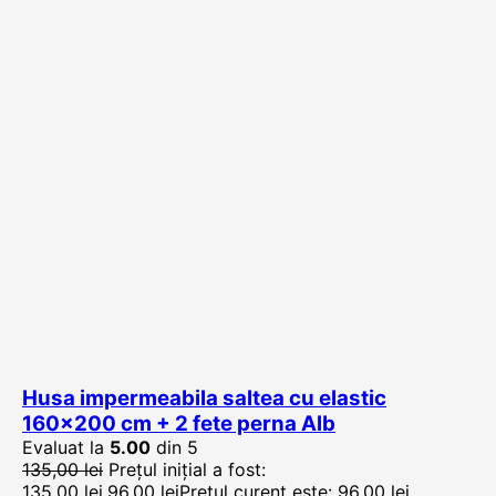
Husa impermeabila saltea cu elastic
160×200 cm + 2 fete perna Alb
Evaluat la
5.00
din 5
135,00
lei
Prețul inițial a fost:
135,00 lei.
96,00
lei
Prețul curent este: 96,00 lei.