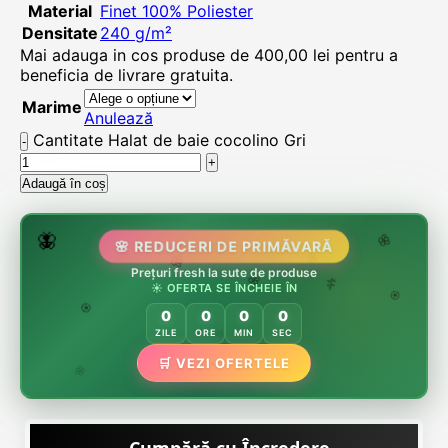
Material
Finet 100% Poliester
Densitate
240 g/m²
Mai adauga in cos produse de
400,00
lei
pentru a
beneficia de livrare gratuita.
Marime
Anulează
Cantitate Halat de baie cocolino Gri
Adaugă în coș
🌷
🦋
🌸 REDUCERI DE PRIMĂVARĂ
🌸
Prețuri fresh la sute de produse
🌸
🏵️
☀️ OFERTA SE ÎNCHEIE ÎN
🌸
🌿
🏵️
0
0
0
0
🏵️
ZILE
ORE
MIN
SEC
🌿
🛒 VEZI OFERTELE
🌸