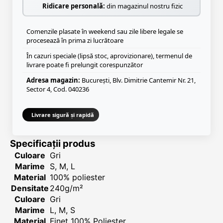
Ridicare personală:
din magazinul nostru fizic
Comenzile plasate în weekend sau zile libere legale se
procesează în prima zi lucrătoare
În cazuri speciale (lipsă stoc, aprovizionare), termenul de
livrare poate fi prelungit corespunzător
Adresa magazin:
București, Blv. Dimitrie Cantemir Nr. 21,
Sector 4, Cod. 040236
Livrare sigură și rapidă
Specificații produs
Culoare
Gri
Marime
S, M, L
Material
100% poliester
Densitate
240g/m²
Culoare
Gri
Marime
L, M, S
Material
Finet 100% Poliester