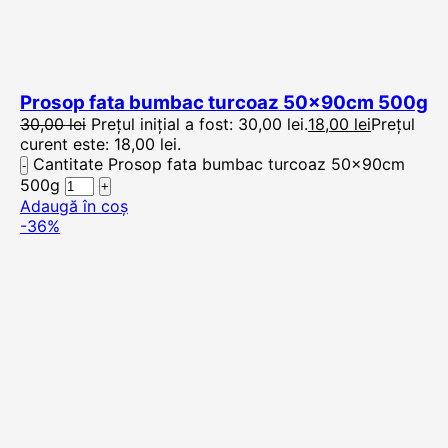
Prosop fata bumbac turcoaz 50x90cm 500g
30,00
lei
Prețul inițial a fost: 30,00 lei.
18,00
lei
Prețul
curent este: 18,00 lei.
Cantitate Prosop fata bumbac turcoaz 50x90cm
500g
Adaugă în coș
-36%