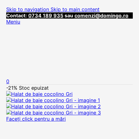
Skip to navigation
Skip to main content
Contact:
0734 189 935
sau
comenzi@domingo.ro
Meniu
0
-21%
Stoc epuizat
Faceți click pentru a mări