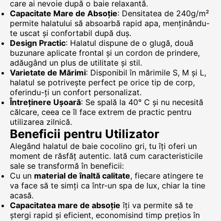
care ai nevoie după o baie relaxantă.
Capacitate Mare de Absoție
: Densitatea de 240g/m²
permite halatului să absoarbă rapid apa, menținându-
te uscat și confortabil după duș.
Design Practic
: Halatul dispune de o glugă, două
buzunare aplicate frontal și un cordon de prindere,
adăugând un plus de utilitate și stil.
Varietate de Mărimi
: Disponibil în mărimile S, M și L,
halatul se potrivește perfect pe orice tip de corp,
oferindu-ți un confort personalizat.
Întreținere Ușoară
: Se spală la 40° C și nu necesită
călcare, ceea ce îl face extrem de practic pentru
utilizarea zilnică.
Beneficii pentru Utilizator
Alegând halatul de baie cocolino gri, tu îți oferi un
moment de răsfăț autentic. Iată cum caracteristicile
sale se transformă în beneficii:
Cu un
material de înaltă calitate
, fiecare atingere te
va face să te simți ca într-un spa de lux, chiar la tine
acasă.
Capacitatea mare de absoție
îți va permite să te
ștergi rapid și eficient, economisind timp prețios în