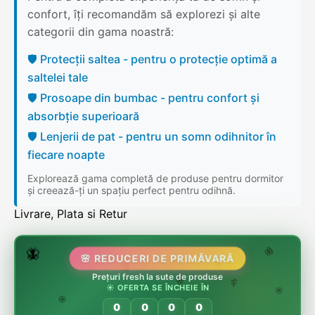
confort, îți recomandăm să explorezi și alte
categorii din gama noastră:
🛡️ Protecții saltea - pentru o protecție optimă a
saltelei tale
🛡️ Prosoape din bumbac - pentru confort și
absorbție superioară
🛡️ Lenjerii de pat - pentru un somn odihnitor în
fiecare noapte
Explorează gama completă de produse pentru dormitor
și creează-ți un spațiu perfect pentru odihnă.
Livrare, Plata si Retur
🌷
🦋
🌸 REDUCERI DE PRIMĂVARĂ
🌸
Prețuri fresh la sute de produse
🌸
🏵️
☀️ OFERTA SE ÎNCHEIE ÎN
🌸
🌿
🏵️
0
0
0
0
🏵️