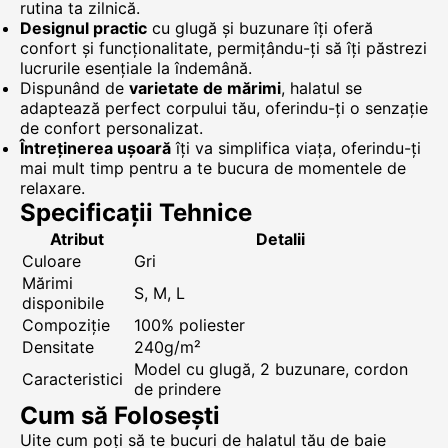
rutina ta zilnică.
Designul practic
cu glugă și buzunare îți oferă
confort și funcționalitate, permițându-ți să îți păstrezi
lucrurile esențiale la îndemână.
Dispunând de
varietate de mărimi
, halatul se
adaptează perfect corpului tău, oferindu-ți o senzație
de confort personalizat.
Întreținerea ușoară
îți va simplifica viața, oferindu-ți
mai mult timp pentru a te bucura de momentele de
relaxare.
Specificații Tehnice
Atribut
Detalii
Culoare
Gri
Mărimi
S, M, L
disponibile
Compoziție
100% poliester
Densitate
240g/m²
Model cu glugă, 2 buzunare, cordon
Caracteristici
de prindere
Cum să Folosești
Uite cum poți să te bucuri de halatul tău de baie