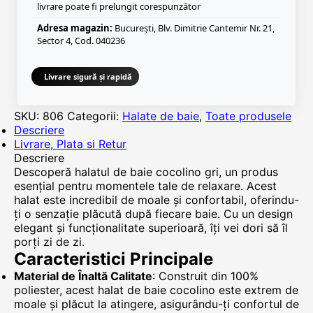
livrare poate fi prelungit corespunzător
Adresa magazin:
București, Blv. Dimitrie Cantemir Nr. 21,
Sector 4, Cod. 040236
Livrare sigură și rapidă
SKU:
806
Categorii:
Halate de baie
,
Toate produsele
Descriere
Livrare, Plata si Retur
Descriere
Descoperă halatul de baie cocolino gri, un produs
esențial pentru momentele tale de relaxare. Acest
halat este incredibil de moale și confortabil, oferindu-
ți o senzație plăcută după fiecare baie. Cu un design
elegant și funcționalitate superioară, îți vei dori să îl
porți zi de zi.
Caracteristici Principale
Material de Înaltă Calitate
: Construit din 100%
poliester, acest halat de baie cocolino este extrem de
moale și plăcut la atingere, asigurându-ți confortul de