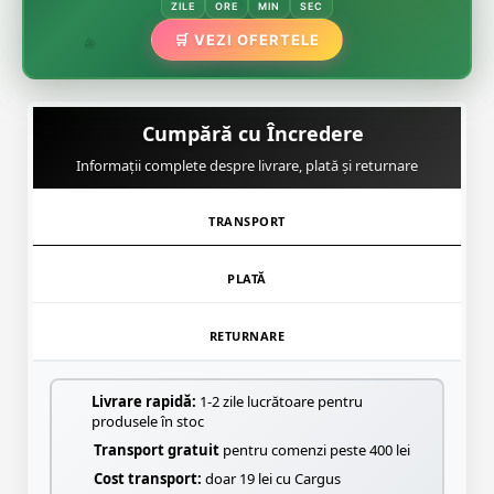
ZILE
ORE
MIN
SEC
🌿
🛒 VEZI OFERTELE
🌸
Cumpără cu Încredere
Informații complete despre livrare, plată și returnare
TRANSPORT
PLATĂ
RETURNARE
Livrare rapidă:
1-2 zile lucrătoare pentru
produsele în stoc
Transport gratuit
pentru comenzi peste 400 lei
Cost transport:
doar 19 lei cu Cargus