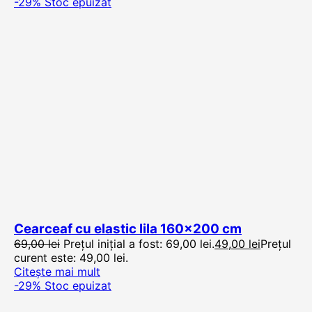
-29%
Stoc epuizat
Cearceaf cu elastic lila 160×200 cm
69,00
lei
Prețul inițial a fost: 69,00 lei.
49,00
lei
Prețul
curent este: 49,00 lei.
Citește mai mult
-29%
Stoc epuizat