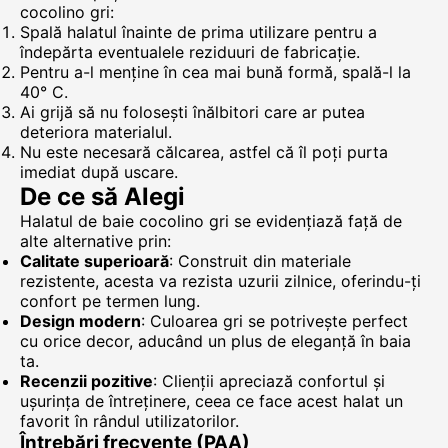
cocolino gri:
Spală halatul înainte de prima utilizare pentru a
îndepărta eventualele reziduuri de fabricație.
Pentru a-l menține în cea mai bună formă, spală-l la
40° C.
Ai grijă să nu folosești înălbitori care ar putea
deteriora materialul.
Nu este necesară călcarea, astfel că îl poți purta
imediat după uscare.
De ce să Alegi
Halatul de baie cocolino gri se evidențiază față de
alte alternative prin:
Calitate superioară
: Construit din materiale
rezistente, acesta va rezista uzurii zilnice, oferindu-ți
confort pe termen lung.
Design modern
: Culoarea gri se potrivește perfect
cu orice decor, aducând un plus de eleganță în baia
ta.
Recenzii pozitive
: Clienții apreciază confortul și
ușurința de întreținere, ceea ce face acest halat un
favorit în rândul utilizatorilor.
Întrebări frecvente (PAA)