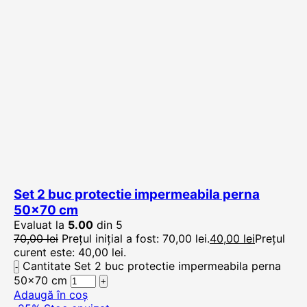
Set 2 buc protectie impermeabila perna
50×70 cm
Evaluat la
5.00
din 5
70,00
lei
Prețul inițial a fost: 70,00 lei.
40,00
lei
Prețul
curent este: 40,00 lei.
Cantitate Set 2 buc protectie impermeabila perna
50x70 cm
Adaugă în coș