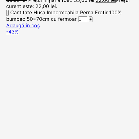
35,00
lei
Prețul inițial a fost: 35,00 lei.
22,00
lei
Prețul
curent este: 22,00 lei.
Cantitate Husa Impermeabila Perna Frotir 100%
bumbac 50x70cm cu fermoar
Adaugă în coș
-43%