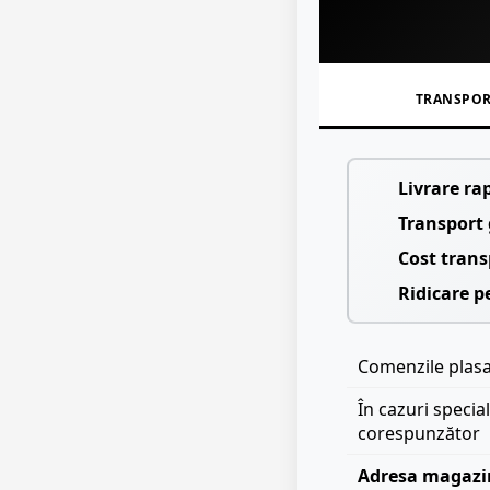
TRANSPO
Livrare ra
Transport 
Cost trans
Ridicare p
Comenzile plasat
În cazuri specia
corespunzător
Adresa magazi