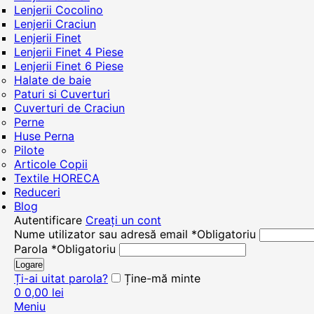
Lenjerii Cocolino
Lenjerii Craciun
Lenjerii Finet
Lenjerii Finet 4 Piese
Lenjerii Finet 6 Piese
Halate de baie
Paturi si Cuverturi
Cuverturi de Craciun
Perne
Huse Perna
Pilote
Articole Copii
Textile HORECA
Reduceri
Blog
Autentificare
Creați un cont
Nume utilizator sau adresă email
*
Obligatoriu
Parola
*
Obligatoriu
Logare
Ți-ai uitat parola?
Ține-mă minte
0
0,00
lei
Meniu