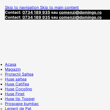
Skip to navigation
Skip to main content
Contact:
0734 189 935
sau
comenzi@domingo.ro
Contact:
0734 189 935
sau
comenzi@domingo.ro
Acasa
Magazin
Protectii Saltea
Huse saltea
Huse Catifea
Huse Cocolino
Huse Finet
Huse tip Topper
Prosoape bumbac
Lenjerii de Pat