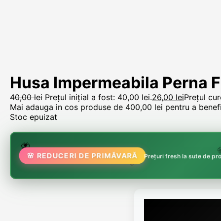
Husa Impermeabila Perna 
40,00
lei
Prețul inițial a fost: 40,00 lei.
26,00
lei
Prețul cur
Mai adauga in cos produse de
400,00
lei
pentru a benefic
Stoc epuizat
🌸
🌷
🦋
🌸
🌸 REDUCERI DE PRIMĂVARĂ
Prețuri fresh la sute de p
🏵️