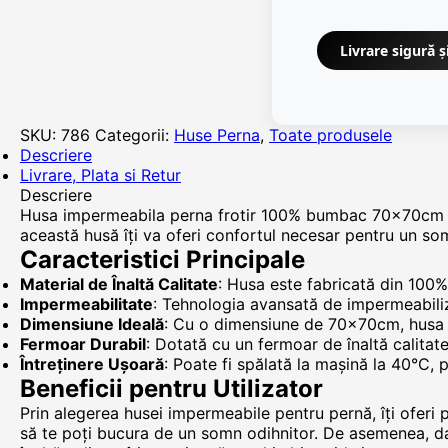
Livrare sigură ș
SKU:
786
Categorii:
Huse Perna
,
Toate produsele
Descriere
Livrare, Plata si Retur
Descriere
Husa impermeabila perna frotir 100% bumbac 70x70cm cu f
această husă îți va oferi confortul necesar pentru un so
Caracteristici Principale
Material de Înaltă Calitate
: Husa este fabricată din 100%
Impermeabilitate
: Tehnologia avansată de impermeabiliz
Dimensiune Ideală
: Cu o dimensiune de 70x70cm, husa s
Fermoar Durabil
: Dotată cu un fermoar de înaltă calitat
Întreținere Ușoară
: Poate fi spălată la mașină la 40°C, 
Beneficii pentru Utilizator
Prin alegerea husei impermeabile pentru pernă, îți oferi 
să te poți bucura de un somn odihnitor. De asemenea, dat