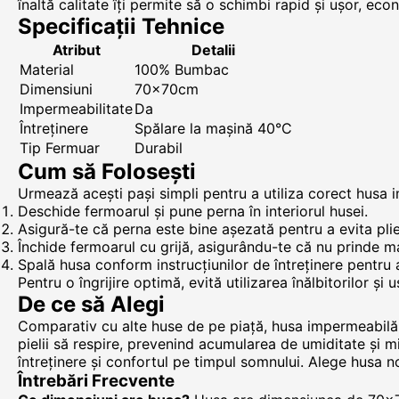
înaltă calitate îți permite să o schimbi rapid și ușor, ec
Specificații Tehnice
Atribut
Detalii
Material
100% Bumbac
Dimensiuni
70x70cm
Impermeabilitate
Da
Întreținere
Spălare la mașină 40°C
Tip Fermuar
Durabil
Cum să Folosești
Urmează acești pași simpli pentru a utiliza corect husa 
Deschide fermoarul și pune perna în interiorul husei.
Asigură-te că perna este bine așezată pentru a evita plier
Închide fermoarul cu grijă, asigurându-te că nu prinde ma
Spală husa conform instrucțiunilor de întreținere pentru a
Pentru o îngrijire optimă, evită utilizarea înălbitorilor ș
De ce să Alegi
Comparativ cu alte huse de pe piață, husa impermeabilă 
pielii să respire, prevenind acumularea de umiditate și mi
întreținere și confortul pe timpul somnului. Alege husa 
Întrebări Frecvente