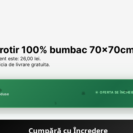
Frotir 100% bumbac 70x70cm
ent este: 26,00 lei.
ia de livrare gratuita.
☀️ OFERTA SE ÎNCHEIE
roduse
🏵️
🌸
🌿
Cumpără cu Încredere