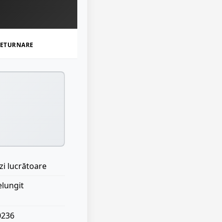
ETURNARE
zi lucrătoare
elungit
0236