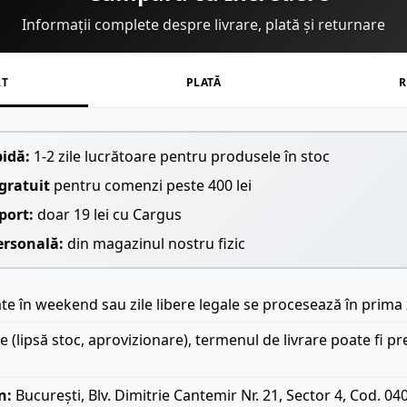
Informații complete despre livrare, plată și returnare
RT
PLATĂ
R
pidă:
1-2 zile lucrătoare pentru produsele în stoc
gratuit
pentru comenzi peste 400 lei
port:
doar 19 lei cu Cargus
ersonală:
din magazinul nostru fizic
e în weekend sau zile libere legale se procesează în prima 
le (lipsă stoc, aprovizionare), termenul de livrare poate fi pr
n:
București, Blv. Dimitrie Cantemir Nr. 21, Sector 4, Cod. 04