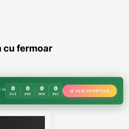
 cu fermoar
0
0
0
0
🌸
 ÎN
🛒 VEZI OFERTELE
🌿
ZILE
ORE
MIN
SEC
🏵️