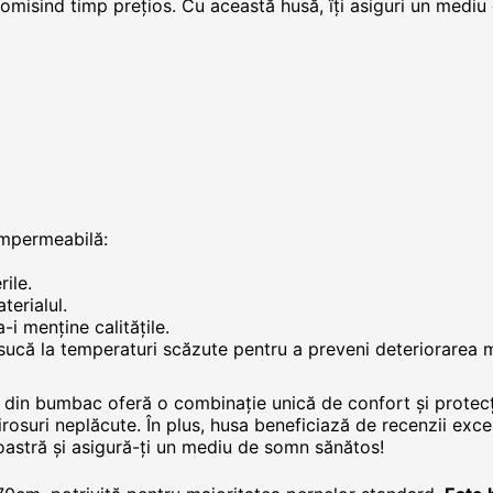
onomisind timp prețios. Cu această husă, îți asiguri un medi
impermeabilă:
ile.
terialul.
-i menține calitățile.
i usucă la temperaturi scăzute pentru a preveni deteriorarea m
din bumbac oferă o combinație unică de confort și protecți
rosuri neplăcute. În plus, husa beneficiază de recenzii excele
noastră și asigură-ți un mediu de somn sănătos!