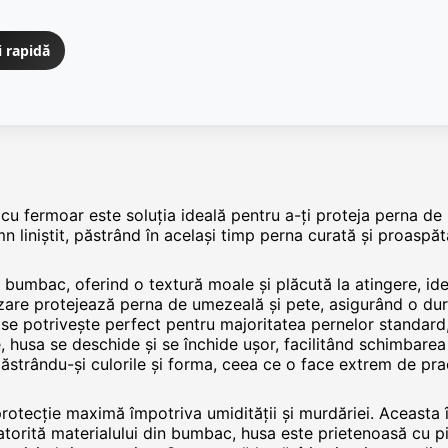
i rapidă
ermoar este soluția ideală pentru a-ți proteja perna de um
mn liniștit, păstrând în același timp perna curată și proas
 bumbac, oferind o textură moale și plăcută la atingere, idea
are protejează perna de umezeală și pete, asigurând o dura
e potrivește perfect pentru majoritatea pernelor standard,
e, husa se deschide și se închide ușor, facilitând schimbarea
păstrându-și culorile și forma, ceea ce o face extrem de pra
protecție maximă împotriva umidității și murdăriei. Aceasta î
orită materialului din bumbac, husa este prietenoasă cu piel