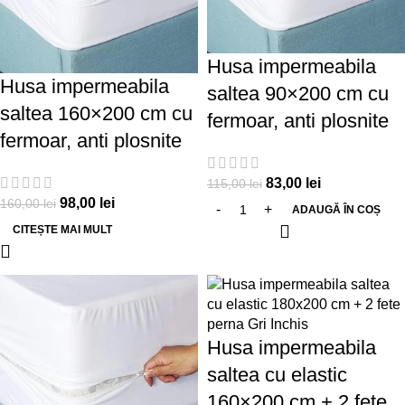
Husa impermeabila
Husa impermeabila
saltea 90×200 cm cu
saltea 160×200 cm cu
fermoar, anti plosnite
fermoar, anti plosnite
83,00
lei
115,00
lei
98,00
lei
160,00
lei
ADAUGĂ ÎN COȘ
CITEȘTE MAI MULT
-34%
-29%
Husa impermeabila
saltea cu elastic
160×200 cm + 2 fete