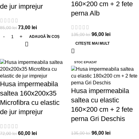
160×200 cm + 2 fete
de jur imprejur
perna Alb
73,00
lei
85,00
lei
96,00
lei
135,00
lei
ADAUGĂ ÎN COȘ
CITEȘTE MAI MULT
-17%
-29%
STOC EPUIZAT
Husa impermeabila
Husa impermeabila
saltea 160x200x35
saltea cu elastic
Microfibra cu elastic
160×200 cm + 2 fete
de jur imprejur
perna Gri Deschis
96,00
lei
60,00
lei
135,00
lei
72,00
lei