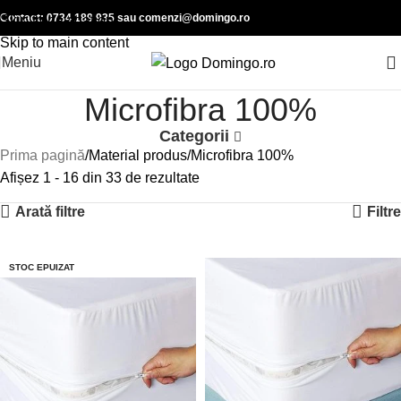
Contact:
0734 189 935
sau
comenzi@domingo.ro
Skip to navigation
Skip to main content
Meniu
Microfibra 100%
Categorii
Prima pagină
Material produs
Microfibra 100%
Afișez 1 - 16 din 33 de rezultate
Arată filtre
Filtre
-39%
-28%
STOC EPUIZAT