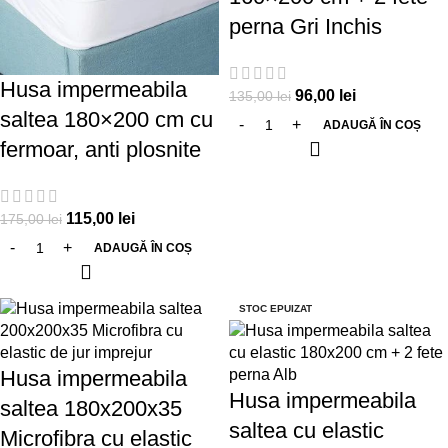
perna Gri Inchis
Husa impermeabila
96,00
lei
135,00
lei
saltea 180×200 cm cu
ADAUGĂ ÎN COȘ
fermoar, anti plosnite
115,00
lei
175,00
lei
ADAUGĂ ÎN COȘ
-14%
-29%
STOC EPUIZAT
Husa impermeabila
Husa impermeabila
saltea 180x200x35
saltea cu elastic
Microfibra cu elastic