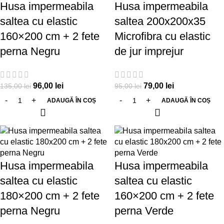
Husa impermeabila
Husa impermeabila
saltea cu elastic
saltea 200x200x35
160×200 cm + 2 fete
Microfibra cu elastic
perna Negru
de jur imprejur
96,00
lei
79,00
lei
135,00
lei
95,00
lei
ADAUGĂ ÎN COȘ
ADAUGĂ ÎN COȘ
-36%
-29%
Husa impermeabila
Husa impermeabila
saltea cu elastic
saltea cu elastic
180×200 cm + 2 fete
160×200 cm + 2 fete
perna Negru
perna Verde