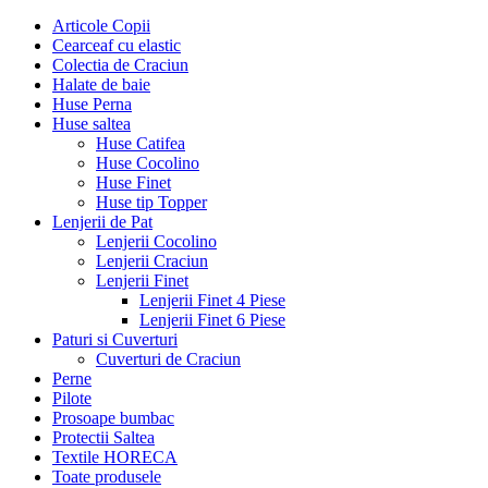
Articole Copii
Cearceaf cu elastic
Colectia de Craciun
Halate de baie
Huse Perna
Huse saltea
Huse Catifea
Huse Cocolino
Huse Finet
Huse tip Topper
Lenjerii de Pat
Lenjerii Cocolino
Lenjerii Craciun
Lenjerii Finet
Lenjerii Finet 4 Piese
Lenjerii Finet 6 Piese
Paturi si Cuverturi
Cuverturi de Craciun
Perne
Pilote
Prosoape bumbac
Protectii Saltea
Textile HORECA
Toate produsele