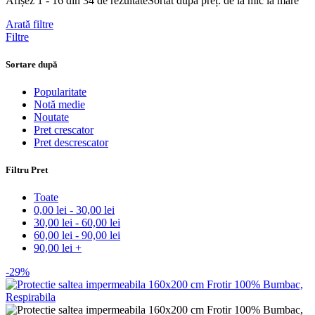
Afișez 1 - 16 din 34 de rezultate
Sortat după preț: de la mic la mare
Arată filtre
Filtre
Sortare după
Popularitate
Notă medie
Noutate
Pret crescator
Pret descrescator
Filtru Pret
Toate
0,00
lei
-
30,00
lei
30,00
lei
-
60,00
lei
60,00
lei
-
90,00
lei
90,00
lei
+
-29%