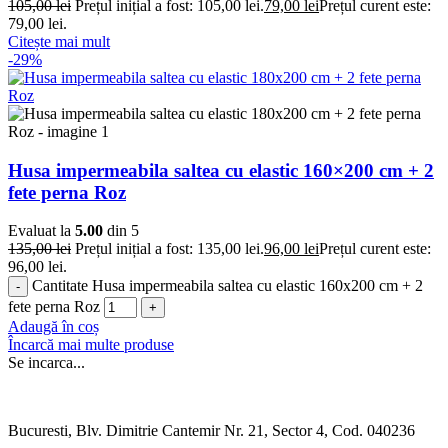
105,00
lei
Prețul inițial a fost: 105,00 lei.
79,00
lei
Prețul curent este:
79,00 lei.
Citește mai mult
-29%
Husa impermeabila saltea cu elastic 160×200 cm + 2
fete perna Roz
Evaluat la
5.00
din 5
135,00
lei
Prețul inițial a fost: 135,00 lei.
96,00
lei
Prețul curent este:
96,00 lei.
Cantitate Husa impermeabila saltea cu elastic 160x200 cm + 2
fete perna Roz
Adaugă în coș
Încarcă mai multe produse
Se incarca...
Bucuresti, Blv. Dimitrie Cantemir Nr. 21, Sector 4, Cod. 040236