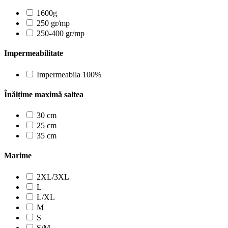
1600g
250 gr/mp
250-400 gr/mp
Impermeabilitate
Impermeabila 100%
Înălțime maximă saltea
30 cm
25 cm
35 cm
Marime
2XL/3XL
L
L/XL
M
S
S/M