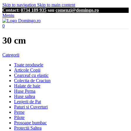
Skip to navigation
Skip to main content
Contact:
0734 189 935
sau
comenzi@domingo.ro
Meniu
0
30 cm
Categorii
Toate produsele
Articole Copii
Cearceaf cu elastic
Colectia de Craciun
Halate de baie
Huse Perna
Huse saltea
Lenjerii de Pat
Paturi si Cuverturi
Perne
Pilote
Prosoape bumbac
Protectii Saltea