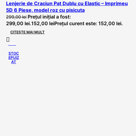
Lenjerie de Craciun Pat Dublu cu Elastic – Imprimeu
5D 6 Piese, model roz cu pisicuta
Prețul inițial a fost:
299,00
lei
299,00 lei.
152,00
lei
Prețul curent este: 152,00 lei.
CITEȘTE MAI MULT
-49%
STOC
EPUIZ
AT