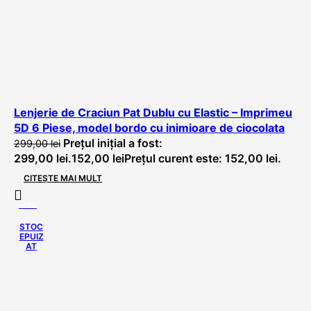
Lenjerie de Craciun Pat Dublu cu Elastic – Imprimeu
5D 6 Piese, model bordo cu inimioare de ciocolata
Prețul inițial a fost:
299,00
lei
299,00 lei.
152,00
lei
Prețul curent este: 152,00 lei.
CITEȘTE MAI MULT
-49%
STOC
EPUIZ
AT