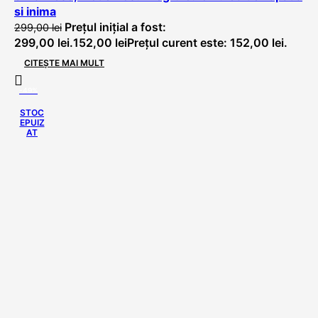
si inima
Prețul inițial a fost:
299,00
lei
299,00 lei.
152,00
lei
Prețul curent este: 152,00 lei.
CITEȘTE MAI MULT
-49%
STOC
EPUIZ
AT