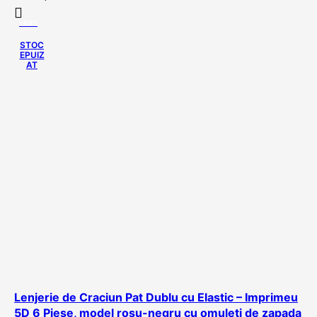
-49%
STOC
EPUIZ
AT
Lenjerie de Craciun Pat Dublu cu Elastic – Imprimeu
5D 6 Piese, model rosu-negru cu omuleti de zapada