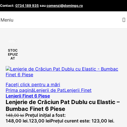
Contact:
0734 189 935
sau
comenzi@domingo.ro
Skip to navigation
Skip to main content
Meniu
-17%
STOC
EPUIZ
AT
Faceți click pentru a mări
Prima pagină
Lenjerii de Pat
Lenjerii Finet
Lenjerii Finet 6 Piese
Lenjerie de Crăciun Pat Dublu cu Elastic –
Bumbac Finet 6 Piese
Prețul inițial a fost:
148,00
lei
148,00 lei.
123,00
lei
Prețul curent este: 123,00 lei.