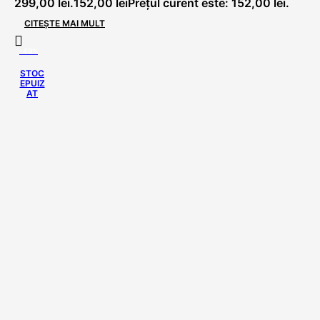
299,00 lei.
152,00
lei
Prețul curent este: 152,00 lei.
CITEȘTE MAI MULT
-49%
STOC
EPUIZ
AT