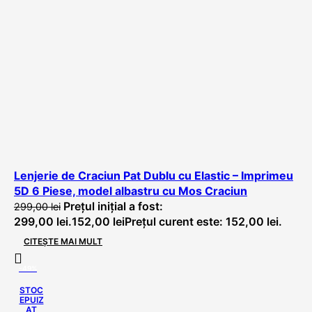
Lenjerie de Craciun Pat Dublu cu Elastic – Imprimeu
5D 6 Piese, model albastru cu Mos Craciun
Prețul inițial a fost:
299,00
lei
299,00 lei.
152,00
lei
Prețul curent este: 152,00 lei.
CITEȘTE MAI MULT
-49%
STOC
EPUIZ
AT