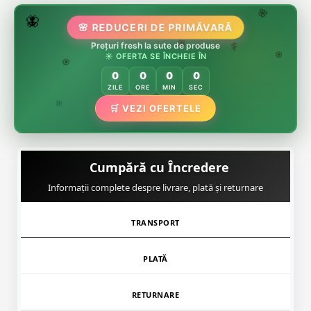
🌷
🦋
🌸 REDUCERI DE PRIMĂVARĂ
🌸
🌸
🏵️
Prețuri fresh la sute de produse
🌸
🌿
☀️ OFERTA SE ÎNCHEIE ÎN
🏵️
0
0
0
0
🏵️
ZILE
ORE
MIN
SEC
🌿
🛒 VEZI OFERTELE
🌸
Cumpără cu Încredere
Informații complete despre livrare, plată și returnare
TRANSPORT
PLATĂ
RETURNARE