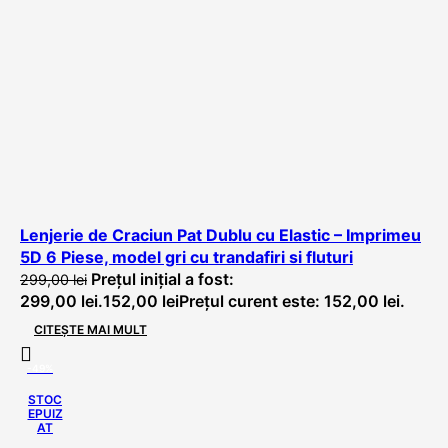
Lenjerie de Craciun Pat Dublu cu Elastic – Imprimeu
5D 6 Piese, model gri cu trandafiri si fluturi
Prețul inițial a fost:
299,00
lei
299,00 lei.
152,00
lei
Prețul curent este: 152,00 lei.
CITEȘTE MAI MULT
-49%
STOC
EPUIZ
AT