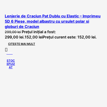
Lenjerie de Craciun Pat Dublu cu Elastic – Imprimeu
5D 6 Piese, model albastru cu ursulet polar si
globuri de Craciun
Prețul inițial a fost:
299,00
lei
299,00 lei.
152,00
lei
Prețul curent este: 152,00 lei.
CITEȘTE MAI MULT
-49%
STOC
EPUIZ
AT