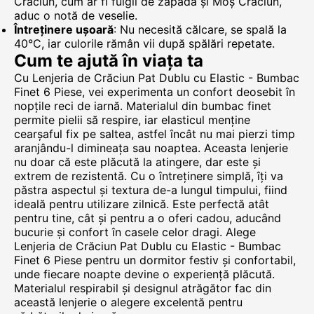
Crăciun, cum ar fi fulgii de zăpadă și Moș Crăciun,
aduc o notă de veselie.
Întreținere ușoară
: Nu necesită călcare, se spală la
40°C, iar culorile rămân vii după spălări repetate.
Cum te ajută în viața ta
Cu Lenjeria de Crăciun Pat Dublu cu Elastic - Bumbac
Finet 6 Piese, vei experimenta un confort deosebit în
nopțile reci de iarnă. Materialul din bumbac finet
permite pielii să respire, iar elasticul menține
cearșaful fix pe saltea, astfel încât nu mai pierzi timp
aranjându-l dimineața sau noaptea. Aceasta lenjerie
nu doar că este plăcută la atingere, dar este și
extrem de rezistentă. Cu o întreținere simplă, îți va
păstra aspectul și textura de-a lungul timpului, fiind
ideală pentru utilizare zilnică. Este perfectă atât
pentru tine, cât și pentru a o oferi cadou, aducând
bucurie și confort în casele celor dragi. Alege
Lenjeria de Crăciun Pat Dublu cu Elastic - Bumbac
Finet 6 Piese pentru un dormitor festiv și confortabil,
unde fiecare noapte devine o experiență plăcută.
Materialul respirabil și designul atrăgător fac din
această lenjerie o alegere excelentă pentru