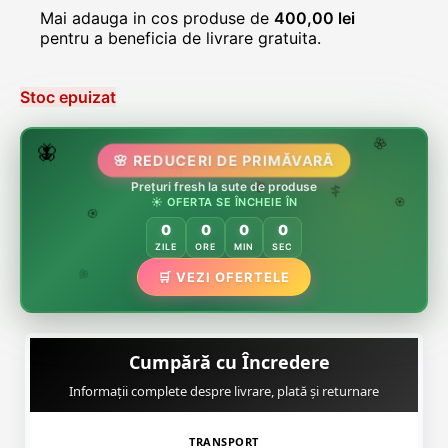
Mai adauga in cos produse de
400,00
lei
pentru a beneficia de livrare gratuita.
Stoc epuizat
🌷
🦋
🌸 REDUCERI DE PRIMĂVARĂ
🌸
🌸
🏵️
Prețuri fresh la sute de produse
🌸
☀️ OFERTA SE ÎNCHEIE ÎN
🌿
🏵️
0
0
0
0
🏵️
ZILE
ORE
MIN
SEC
🌿
🛒 VEZI OFERTELE
🌸
Cumpără cu Încredere
Informații complete despre livrare, plată și returnare
TRANSPORT