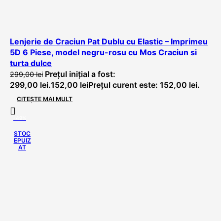
Lenjerie de Craciun Pat Dublu cu Elastic – Imprimeu
5D 6 Piese, model negru-rosu cu Mos Craciun si
turta dulce
Prețul inițial a fost:
299,00
lei
299,00 lei.
152,00
lei
Prețul curent este: 152,00 lei.
CITEȘTE MAI MULT
-49%
STOC
EPUIZ
AT