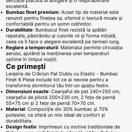
senzație plăcută la atingere și o respirabilitate
excelentă.
Bumbac finet premium
: Acest tip de material este
renumit pentru finețea sa, oferind o textură moale și
confortabilă pentru un somn odihnitor.
Durabilitate
: Bumbacul finet rezistă la spălări
repetate, păstrându-și culorile vii și forma inițială,
ceea ce îl face o alegere excelentă pe termen lung.
Reglare a temperaturii
: Materialul permite circulația
aerului, ajutând la menținerea unei temperaturi
optime în timpul nopții.
Ce primești
Lenjeria de Crăciun Pat Dublu cu Elastic - Bumbac
Finet 6 Piese include tot ce ai nevoie pentru a
transforma dormitorul tău într-un spațiu festiv.
Dimensiuni exacte
: Cearșaful de pat 240x250 cm,
cearșaful de pilotă 200x230 cm, 2 fețe de pernă
55x75 cm și 2 fețe de pernă 70x70 cm.
Material
: Compoziție din 30% bumbac și 70%
poliester, ce oferă un mix ideal de confort și
durabilitate.
Design festiv
: Imprimeuri cu motive tradiționale de