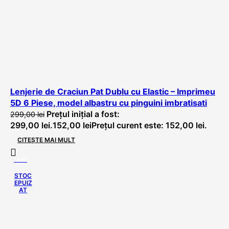
Lenjerie de Craciun Pat Dublu cu Elastic – Imprimeu
5D 6 Piese, model albastru cu pinguini imbratisati
Prețul inițial a fost:
299,00
lei
299,00 lei.
152,00
lei
Prețul curent este: 152,00 lei.
CITEȘTE MAI MULT
-49%
STOC
EPUIZ
AT