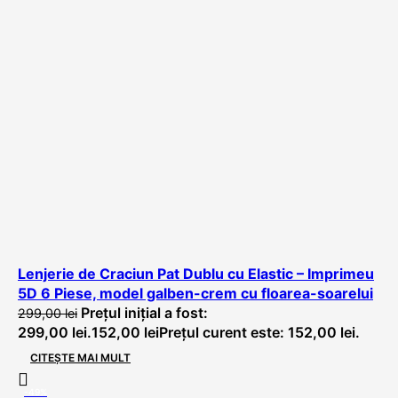
Lenjerie de Craciun Pat Dublu cu Elastic – Imprimeu
5D 6 Piese, model galben-crem cu floarea-soarelui
Prețul inițial a fost:
299,00
lei
299,00 lei.
152,00
lei
Prețul curent este: 152,00 lei.
CITEȘTE MAI MULT
-49%