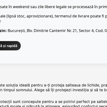
ate în weekend sau zile libere legale se procesează în prim
iale (lipsă stoc, aprovizionare), termenul de livrare poate fi 
r
zin:
București, Blv. Dimitrie Cantemir Nr. 21, Sector 4, Cod. 
ă și rapidă
 soluția ideală pentru a-ți proteja salteaua de lichide, praf
în timpul somnului. Alege să îți protejezi investiția și să te
ecții sunt concepute pentru a se potrivi perfect pe saltel
xtură moale și plăcută la atingere, asigurând confortul nec