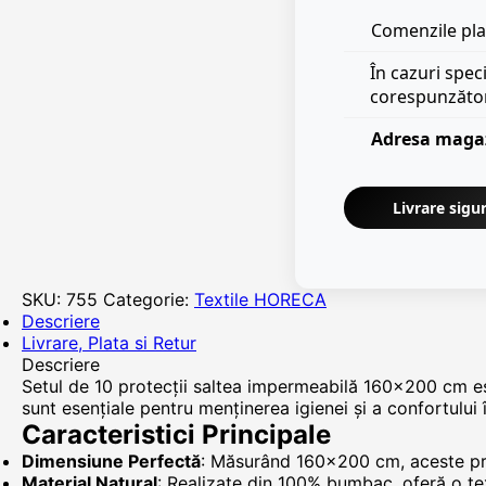
Comenzile plas
În cazuri spec
corespunzăto
Adresa maga
Livrare sigur
SKU:
755
Categorie:
Textile HORECA
Descriere
Livrare, Plata si Retur
Descriere
Setul de 10 protecții saltea impermeabilă 160x200 cm este
sunt esențiale pentru menținerea igienei și a confortului 
Caracteristici Principale
Dimensiune Perfectă
: Măsurând 160x200 cm, aceste prot
Material Natural
: Realizate din 100% bumbac, oferă o te