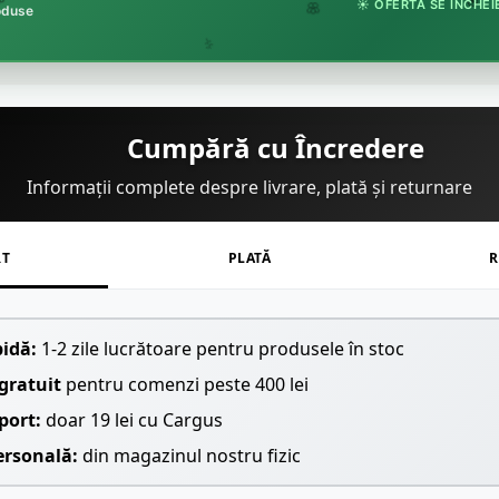
☀️ OFERTA SE ÎNCHEIE
roduse
🏵️
🌸
🌿
Cumpără cu Încredere
Informații complete despre livrare, plată și returnare
RT
PLATĂ
R
pidă:
1-2 zile lucrătoare pentru produsele în stoc
gratuit
pentru comenzi peste 400 lei
port:
doar 19 lei cu Cargus
ersonală:
din magazinul nostru fizic