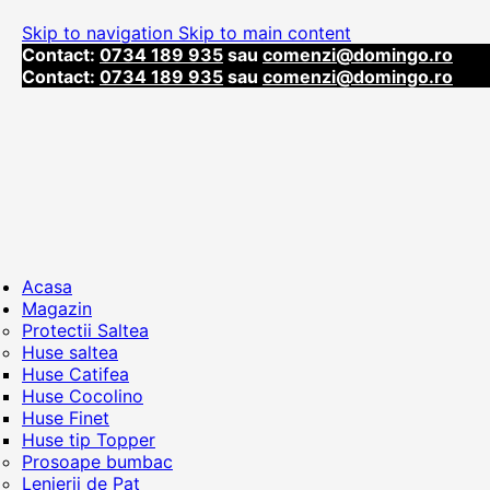
Skip to navigation
Skip to main content
Contact:
0734 189 935
sau
comenzi@domingo.ro
Contact:
0734 189 935
sau
comenzi@domingo.ro
Acasa
Magazin
Protectii Saltea
Huse saltea
Huse Catifea
Huse Cocolino
Huse Finet
Huse tip Topper
Prosoape bumbac
Lenjerii de Pat