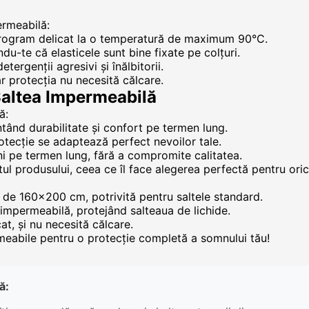
ermeabilă:
n program delicat la o temperatură de maximum 90°C.
du-te că elasticele sunt bine fixate pe colțuri.
tergenții agresivi și înălbitorii.
r protecția nu necesită călcare.
 Saltea Impermeabilă
ă:
ntând durabilitate și confort pe termen lung.
rotecție se adaptează perfect nevoilor tale.
ni pe termen lung, fără a compromite calitatea.
tul produsului, ceea ce îl face alegerea perfectă pentru oric
de 160x200 cm, potrivită pentru saltele standard.
impermeabilă, protejând salteaua de lichide.
at, și nu necesită călcare.
eabile pentru o protecție completă a somnului tău!
ă: