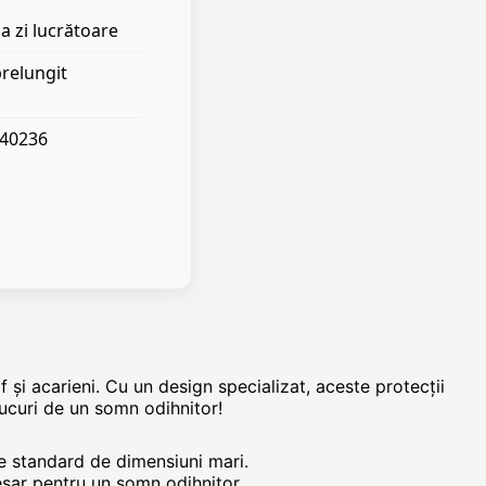
a zi lucrătoare
prelungit
040236
 și acarieni. Cu un design specializat, aceste protecții
 bucuri de un somn odihnitor!
e standard de dimensiuni mari.
esar pentru un somn odihnitor.