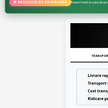
🌸
🌸 REDUCERI DE PRIMĂVARĂ
Prețuri fresh la sute de p
🏵️
TRANSPO
Livrare ra
Transport 
Cost trans
Ridicare p