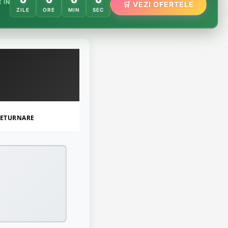
🌸
 ÎN
🛒 VEZI OFERTELE
🌿
ZILE
ORE
MIN
SEC
🏵️
ETURNARE