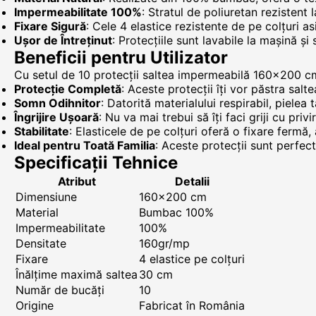
Impermeabilitate 100%
: Stratul de poliuretan rezistent
Fixare Sigură
: Cele 4 elastice rezistente de pe colțuri a
Ușor de Întreținut
: Protecțiile sunt lavabile la mașină și
Beneficii pentru Utilizator
Cu setul de 10 protecții saltea impermeabilă 160x200 cm,
Protecție Completă
: Aceste protecții îți vor păstra salt
Somn Odihnitor
: Datorită materialului respirabil, pielea
Îngrijire Ușoară
: Nu va mai trebui să îți faci griji cu priv
Stabilitate
: Elasticele de pe colțuri oferă o fixare fermă,
Ideal pentru Toată Familia
: Aceste protecții sunt perfec
Specificații Tehnice
Atribut
Detalii
Dimensiune
160x200 cm
Material
Bumbac 100%
Impermeabilitate
100%
Densitate
160gr/mp
Fixare
4 elastice pe colțuri
Înălțime maximă saltea
30 cm
Număr de bucăți
10
Origine
Fabricat în România