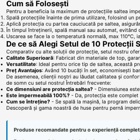
Cum să Folosești
Pentru a beneficia la maximum de protecțiile saltea imp
Spală protecțiile înainte de prima utilizare, folosind u
Aplică protecția cu partea cauciucată pe saltea, asigurân
În timpul întreținerii, spală manual sau automat, evitând de
Uscarea se face la o temperatură normală, max 110°C, ia
De ce să Alegi Setul de 10 Protecții
Comparativ cu alte soluții de protecție, setul nostru ofer
Calitate Superioară
: Fabricat din materiale de top, gara
Versatilitate
: Ideal pentru orice tip de saltea, această p
Preț Avantajos
: Având 10 bucăți în set, economisești ba
De asemenea, clienții noștri au lăudat calitatea și confor
de somn cu setul nostru! Întrebări frecvente:
Ce dimensiuni are protecția saltea?
- Dimensiunea este 
Este impermeabilă 100%?
- Da, protecția este complet 
Cum se întreține?
- Se spală la mașină, la program delic
Descoperă și gama noastră de huse pentru pernă imperm
Produse recomandate pentru o experiență complet