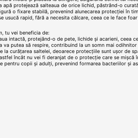
 la apă protejează salteaua de orice lichid, păstrând-o curat
sigură o fixare stabilă, prevenind alunecarea protecției în ti
 se usucă rapid, fără a necesita călcare, ceea ce le face foar
 tu vei beneficia de:
eaua intactă, protejând-o de pete, lichide și acarieni, ceea ce
 ta va putea să respire, contribuind la un somn mai odihnitor 
ire la curățarea saltelei, deoarece protecțiile sunt ușor de spă
 astfel încât nu vei fi deranjat de o protecție care se mișcă î
te pentru copii și adulți, prevenind formarea bacteriilor și