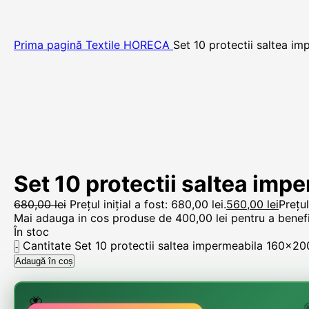
Prima pagină
Textile HORECA
Set 10 protectii saltea 
Set 10 protectii saltea im
680,00
lei
Prețul inițial a fost: 680,00 lei.
560,00
lei
Prețul
Mai adauga in cos produse de
400,00
lei
pentru a benefic
În stoc
Cantitate Set 10 protectii saltea impermeabila 160x2
Adaugă în coș
🌸
🌷
🦋