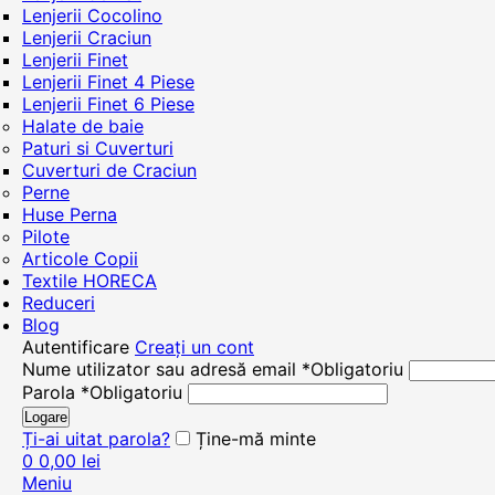
Lenjerii Cocolino
Lenjerii Craciun
Lenjerii Finet
Lenjerii Finet 4 Piese
Lenjerii Finet 6 Piese
Halate de baie
Paturi si Cuverturi
Cuverturi de Craciun
Perne
Huse Perna
Pilote
Articole Copii
Textile HORECA
Reduceri
Blog
Autentificare
Creați un cont
Nume utilizator sau adresă email
*
Obligatoriu
Parola
*
Obligatoriu
Logare
Ți-ai uitat parola?
Ține-mă minte
0
0,00
lei
Meniu